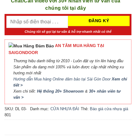
Chat/Call video với 30+ Nhân viên tư vấn của
chúng tôi tại đây
Chúng tôi sẽ gọi lại tư vấn & hỗ trợ nhanh nhất có thể
AN TÂM MUA HÀNG TẠI
SAIGONDOOR
Thương hiệu danh tiếng từ 2010 - Luôn đặt uy tín lên hàng đầu
Sản phẩm đa dạng mới 100% và luôn được cập nhật những xu
hướng mới nhất
Hướng dẫn Mua hàng Online đảm bảo tại Sài Gòn Door
Xem chi
tiết >
Xem chi tiết:
Hệ thống 20+ Showroom
&
30+ nhân viên tư
vấn >
SKU:
DL 03-
Danh mục:
CỬA NHỰA ĐÀI
Thẻ:
Báo giá cửa nhựa giá
801
LOAN
rẻ
,
Cửa nhựa Đài Loan
HCM
,
Cửa nhựa đúc Đài
Loan
,
cửa nhựa giá rẻ
,
Cửa
nhựa thường giá rẻ
,
Giá