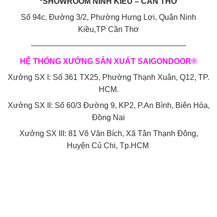
*SHOWROOM NINH KIỀU – CẦN THƠ
Số 94c, Đường 3/2, Phường Hưng Lợi, Quận Ninh
Kiều,TP Cần Thơ
————————————————————
HỆ THỐNG XƯỞNG SẢN XUẤT SAIGONDOOR®
Xưởng SX I: Số 361 TX25, Phường Thạnh Xuân, Q12, TP.
HCM.
Xưởng SX II: Số 60/3 Đường 9, KP2, P.An Bình, Biên Hòa,
Đồng Nai
Xưởng SX III: 81 Võ Văn Bích, Xã Tân Thạnh Đông,
Huyện Củ Chi, Tp.HCM