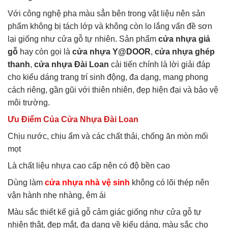
Với công nghệ pha màu sẳn bên trong vật liệu nên sản
phẩm không bị tách lớp và không còn lo lắng vấn đề sơn
lại giống như cửa gỗ tự nhiên. Sản phẩm
cửa nhựa giả
gỗ
hay còn gọi là
cửa nhựa Y@DOOR
,
cửa nhựa ghép
thanh
,
cửa nhựa Đài Loan
cải tiến chính là lời giải đáp
cho kiểu dáng trang trí sinh động, đa dạng, mang phong
cách riêng, gần gũi với thiên nhiên, đẹp hiện đại và bảo vệ
môi trường.
Ưu Điểm Của Cửa Nhựa Đài Loan
Chịu nước, chịu ẩm và các chất thải, chống ăn mòn mối
mọt
Là chất liệu nhựa cao cấp nên có độ bền cao
Dùng làm
cửa nhựa nhà vệ sinh
không có lõi thép nên
vận hành nhẹ nhàng, êm ái
Màu sắc thiết kế giả gỗ cảm giác giống như cửa gỗ tự
nhiên thật, đẹp mắt, đa dạng về kiểu dáng, màu sắc cho