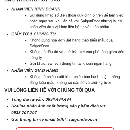
NHÂN VIÊN KINH DOANH
Sử dụng khác số điện thoại quy định ở trên để làm việc
hoặc ngay sau khi liên hệ với SaigonDoor nhưng lại có
nhân viên đơn vị khác liên hệ tư vấn sản phẩm.
GIẤY TỜ & CHỨNG TỪ
Không đúng hoá đơn đặt hàng theo biểu mẫu của
SaigonDoor.
Không có dấu đỏ và chữ ký tươi của phó tổng giám đốc
công ty.
Gửi khác, sai lệch thông tin tài khoản ngân hàng
NHÂN VIÊN GIAO HÀNG
:
Không có phiếu xuất kho, phiếu bảo hành hoặc không
đúng kiểu mẫu, không có dấu đỏ và chữ kỷ tươi
VUI LÒNG LIÊN HỆ VỚI CHÚNG TÔI QUA
Tổng đài tư vấn: 0834.494.494
Hotline phản ánh chất lượng sản phẩm dịch vụ:
0933.707.707
Gửi thông tin về email
bdh@saigondoor.vn