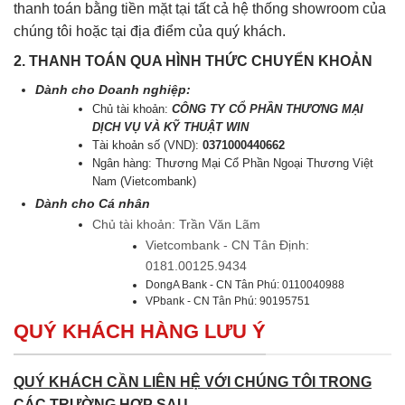
thanh toán bằng tiền mặt tại tất cả hệ thống showroom của
chúng tôi hoặc tại địa điểm của quý khách.
2. THANH TOÁN QUA HÌNH THỨC CHUYỂN KHOẢN
Dành cho Doanh nghiệp:
Chủ tài khoản:
CÔNG TY CỔ PHẦN THƯƠNG MẠI
DỊCH VỤ VÀ KỸ THUẬT WIN
Tài khoản số (VND):
0371000440662
Ngân hàng: Thương Mại Cổ Phần Ngoại Thương Việt
Nam (Vietcombank)
Dành cho Cá nhân
Chủ tài khoản: Trần Văn Lãm
Vietcombank - CN Tân Định:
0181.00125.9434
DongA Bank - CN Tân Phú: 0110040988
VPbank - CN Tân Phú: 90195751
QUÝ KHÁCH HÀNG LƯU Ý
QUÝ KHÁCH CẦN LIÊN HỆ VỚI CHÚNG TÔI TRONG
CÁC TRƯỜNG HỢP SAU