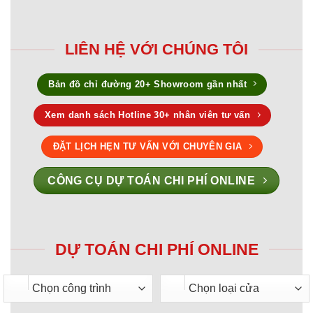
LIÊN HỆ VỚI CHÚNG TÔI
Bản đồ chỉ đường 20+ Showroom gần nhất
Xem danh sách Hotline 30+ nhân viên tư vấn
ĐẶT LỊCH HẸN TƯ VẤN VỚI CHUYÊN GIA
CÔNG CỤ DỰ TOÁN CHI PHÍ ONLINE
DỰ TOÁN CHI PHÍ ONLINE