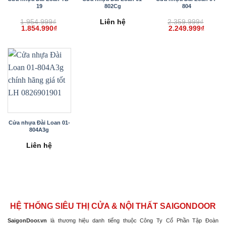
19
802Cg
804
1.954.999
₫
Liên hệ
2.359.999
₫
Giá
Giá
Giá
Giá
1.854.990
₫
2.249.999
₫
gốc
hiện
gốc
hiện
là:
tại
là:
tại
1.954.999₫.
là:
2.359.999₫.
là:
1.854.990₫.
2.249.
Cửa nhựa Đài Loan 01-
804A3g
Liên hệ
HỆ THỐNG SIÊU THỊ CỬA & NỘI THẤT SAIGONDOOR
SaigonDoor.vn
là thương hiệu danh tiếng thuộc Công Ty Cổ Phần Tập Đoàn