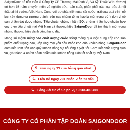
SaigonDoor có tiền thân là Công Ty CP Thương Mại Dịch Vụ Và Kỹ Thuật WIN, Đơn vị
có hơn 15 năm chuyên môn về nghiên cứu, sản xuất, phân phối các loại cửa & nội
thất tại thị trường Việt Nam. Cùng với sự phát triển của đất nước, trải qua quá trình nỗ
lực xây dựng và trưởng thành, đến nay chúng tôi tự hào là một trong số ít đơn vị có
sản phẩm đạt được những Tiêu chuẩn chứng nhận ISO, chứng nhận hợp chuẩn hợp
quy theo tiêu chuẩn tại Việt Nam và thương hiệu
SaigonDoor
đã trở thành một trong
những thương hiệu danh tiếng hàng đầu.
Mang sứ mệnh
nâng cao chất lượng cuộc sống
thông qua việc cung cấp các sản
phẩm chất lượng cao, đáp ứng mọi yêu cầu khắc khe của khách hàng.
SaigonDoor
cam kết đem đến cho quý khách hàng sự hài lòng tuyệt đối. Cam kết chất lượng dịch
vụ, giá thành & chính sách chăm sóc khách hàng luôn tốt nhất tại Việt Nam.
Xem ngay 33 cửa hàng gần nhất
Liên hệ ngay 20+ Nhân viên tư vấn
Tổng đài tư vấn dịch vụ: 0818.400.400
CÔNG TY CỔ PHẦN TẬP ĐOÀN SAIGONDOOR