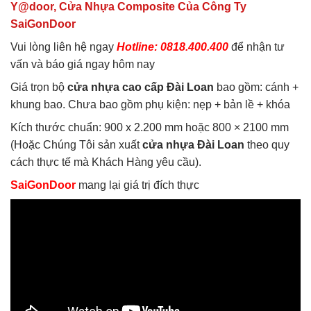
Y@door, Cửa Nhựa Composite Của Công Ty
SaiGonDoor
Vui lòng liên hệ ngay
Hotline: 0818.400.400
để nhận tư
vấn và báo giá ngay hôm nay
Giá trọn bộ
cửa nhựa cao cấp Đài Loan
bao gồm: cánh +
khung bao. Chưa bao gồm phụ kiện: nẹp + bản lề + khóa
Kích thước chuẩn: 900 x 2.200 mm hoặc 800 × 2100 mm
(Hoặc Chúng Tôi sản xuất
cửa nhựa Đài Loan
theo quy
cách thực tế mà Khách Hàng yêu cầu).
SaiGonDoor
mang lại giá trị đích thực