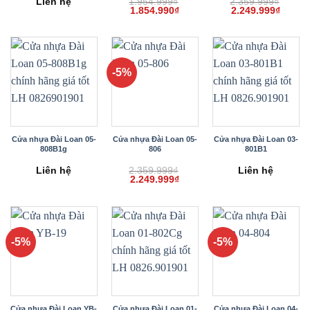
Liên hệ
1.954.999
₫
2.359.999
₫
Giá
Giá
Giá
Giá
1.854.990
₫
2.249.999
₫
gốc
hiện
gốc
hiện
là:
tại
là:
tại
1.954.999₫.
là:
2.359.999₫.
là:
1.854.990₫.
2.249.
-5%
Cửa nhựa Đài Loan 05-
Cửa nhựa Đài Loan 05-
Cửa nhựa Đài Loan 03-
808B1g
806
801B1
Liên hệ
2.359.999
₫
Liên hệ
Giá
Giá
2.249.999
₫
gốc
hiện
là:
tại
2.359.999₫.
là:
2.249.999₫.
-5%
-5%
Cửa nhựa Đài Loan YB-
Cửa nhựa Đài Loan 01-
Cửa nhựa Đài Loan 04-