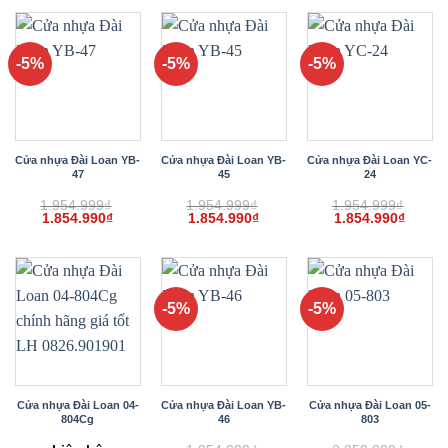
1.954.999₫.
là:
1.854.
-5%
-5%
-5%
Cửa nhựa Đài Loan YB-
Cửa nhựa Đài Loan YB-
Cửa nhựa Đài Loan YC-
47
45
24
1.954.999
₫
1.954.999
₫
1.954.999
₫
Giá
Giá
Giá
Giá
Giá
Giá
1.854.990
₫
1.854.990
₫
1.854.990
₫
gốc
hiện
gốc
hiện
gốc
hiện
là:
tại
là:
tại
là:
tại
1.954.999₫.
là:
1.954.999₫.
là:
1.954.999₫.
là:
1.854.990₫.
1.854.990₫.
1.854.
-5%
-5%
Cửa nhựa Đài Loan 04-
Cửa nhựa Đài Loan YB-
Cửa nhựa Đài Loan 05-
804Cg
46
803