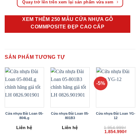
Quay trở lên trên xem lại sản phẩm vừa xem
XEM THÊM 250 MẪU CỬA NHỰA GỖ
COMMPOSITE ĐẸP CAO CẤP
SẢN PHẨM TƯƠNG TỰ
-5%
Cửa nhựa Đài Loan 05-
Cửa nhựa Đài Loan 05-
Cửa nhựa Đài Loan YG-
804Lg
801B3
12
Liên hệ
Liên hệ
1.954.999
₫
Giá
Giá
1.854.990
₫
gốc
hiện
là:
tại