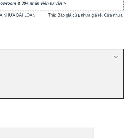
Showroom
&
30+ nhân viên tư vấn >
A NHỰA ĐÀI LOAN
Thẻ:
Báo giá cửa nhựa giá rẻ
,
Cửa nhựa
Đài Loan HCM
,
Cửa nhựa đúc Đài Loan
,
cửa nhựa giá rẻ
,
Cửa nhựa thường giá
rẻ
,
Giá cửa nhựa Đài Loan
,
Giá cửa
nhựa nhà vệ sinh