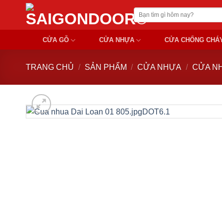
Chuyển
Tìm
đến
kiếm:
nội
CỬA GỖ
CỬA NHỰA
CỬA CHỐNG CHÁ
dung
TRANG CHỦ
/
SẢN PHẨM
/
CỬA NHỰA
/
CỬA NH