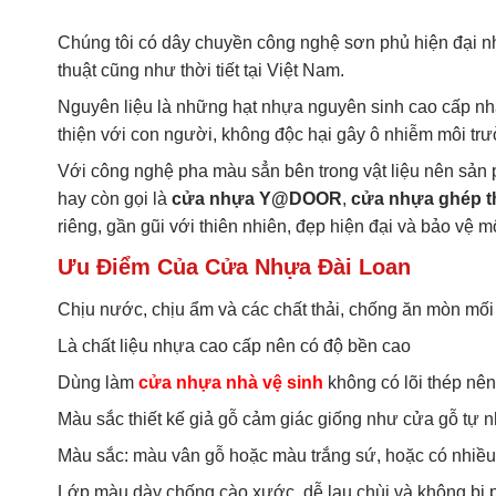
Chúng tôi có dây chuyền công nghệ sơn phủ hiện đại n
thuật cũng như thời tiết tại Việt Nam.
Nguyên liệu là những hạt nhựa nguyên sinh cao cấp nh
thiện với con người, không độc hại gây ô nhiễm môi tr
Với công nghệ pha màu sẳn bên trong vật liệu nên sản p
hay còn gọi là
cửa nhựa Y@DOOR
,
cửa nhựa ghép 
riêng, gần gũi với thiên nhiên, đẹp hiện đại và bảo vệ m
Ưu Điểm Của Cửa Nhựa Đài Loan
Chịu nước, chịu ẩm và các chất thải, chống ăn mòn mối
Là chất liệu nhựa cao cấp nên có độ bền cao
Dùng làm
cửa nhựa nhà vệ sinh
không có lõi thép nê
Màu sắc thiết kế giả gỗ cảm giác giống như cửa gỗ tự n
Màu sắc: màu vân gỗ hoặc màu trắng sứ, hoặc có nhiề
Lớp màu dày chống cào xước, dễ lau chùi và không bị 