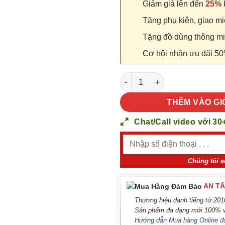
Giảm giá lên đến
25%
k
Tặng phụ kiện, giao miễ
Tặng đồ dùng thông minh
Cơ hội nhận ưu đãi 50
Cửa nhựa Đài Loan 01-805 số
THÊM VÀO GI
Chat/Call video với 30
Chúng tôi s
AN TÂ
Thương hiệu danh tiếng từ 2010
Sản phẩm đa dạng mới 100% v
Hướng dẫn Mua hàng Online đ