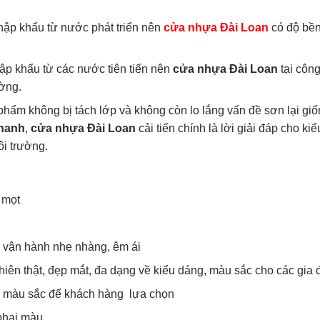
hập khẩu từ nước phát triển nên
cửa nhựa Đài Loan
có độ bền
ập khẩu từ các nước tiên tiến nên
cửa nhựa Đài Loan
tại công
ường.
hẩm không bị tách lớp và không còn lo lắng vấn đề sơn lại g
thanh
,
cửa nhựa Đài Loan
cải tiến chính là lời giải đáp cho
ôi trường.
 mọt
n vận hành nhẹ nhàng, êm ái
hiên thật, đẹp mắt, đa dạng về kiểu dáng, màu sắc cho các gia 
u màu sắc để khách hàng lựa chọn
phai màu.