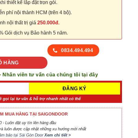
hi thiết kế lắp đặt trọn gói.
n phí nội thành HCM (trên 4 bộ).
 nội thất trị giá
250.000đ.
% Gói dịch vụ Bảo hành 5 năm.
ố lượng
0834.494.494
Ỏ HÀNG
+ Nhân viên tư vấn của chúng tôi tại đây
ẽ gọi lại tư vấn & hỗ trợ nhanh nhất có thể
M MUA HÀNG TẠI SAIGONDOOR
 - Luôn đặt uy tín lên hàng đầu
à luôn được cập nhật những xu hướng mới nhất
ảm bảo tại Sài Gòn Door
Xem chi tiết >