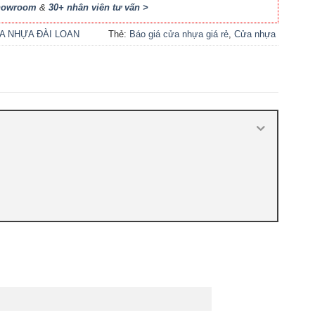
Showroom
&
30+ nhân viên tư vấn >
A NHỰA ĐÀI LOAN
Thẻ:
Báo giá cửa nhựa giá rẻ
,
Cửa nhựa
Đài Loan HCM
,
Cửa nhựa đúc Đài Loan
,
cửa nhựa giá rẻ
,
Cửa nhựa thường giá
rẻ
,
Giá cửa nhựa Đài Loan
,
Giá cửa
nhựa nhà vệ sinh