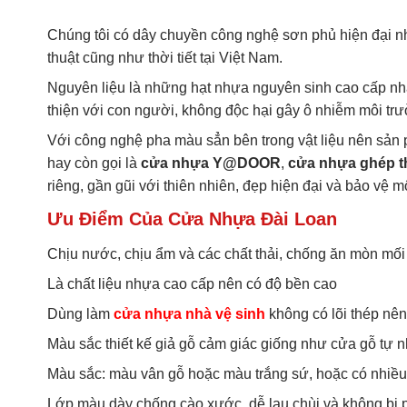
Chúng tôi có dây chuyền công nghệ sơn phủ hiện đại n
thuật cũng như thời tiết tại Việt Nam.
Nguyên liệu là những hạt nhựa nguyên sinh cao cấp nh
thiện với con người, không độc hại gây ô nhiễm môi tr
Với công nghệ pha màu sẳn bên trong vật liệu nên sản p
hay còn gọi là
cửa nhựa Y@DOOR
,
cửa nhựa ghép 
riêng, gần gũi với thiên nhiên, đẹp hiện đại và bảo vệ m
Ưu Điểm Của Cửa Nhựa Đài Loan
Chịu nước, chịu ẩm và các chất thải, chống ăn mòn mối
Là chất liệu nhựa cao cấp nên có độ bền cao
Dùng làm
cửa nhựa nhà vệ sinh
không có lõi thép nê
Màu sắc thiết kế giả gỗ cảm giác giống như cửa gỗ tự n
Màu sắc: màu vân gỗ hoặc màu trắng sứ, hoặc có nhiề
Lớp màu dày chống cào xước, dễ lau chùi và không bị 