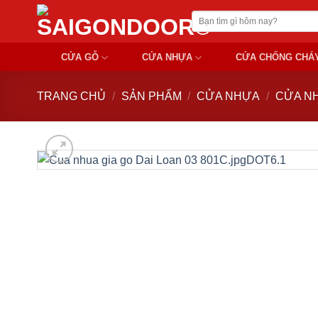
Chuyển
Tìm
đến
kiếm:
nội
CỬA GỖ
CỬA NHỰA
CỬA CHỐNG CHÁ
dung
TRANG CHỦ
/
SẢN PHẨM
/
CỬA NHỰA
/
CỬA NH