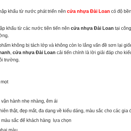
hập khẩu từ nước phát triển nên
cửa nhựa Đài Loan
có độ bền
ập khẩu từ các nước tiên tiến nên
cửa nhựa Đài Loan
tại công
ường.
hẩm không bị tách lớp và không còn lo lắng vấn đề sơn lại g
thanh
,
cửa nhựa Đài Loan
cải tiến chính là lời giải đáp cho
ôi trường.
 mọt
n vận hành nhẹ nhàng, êm ái
hiên thật, đẹp mắt, đa dạng về kiểu dáng, màu sắc cho các gia 
u màu sắc để khách hàng lựa chọn
phai màu.