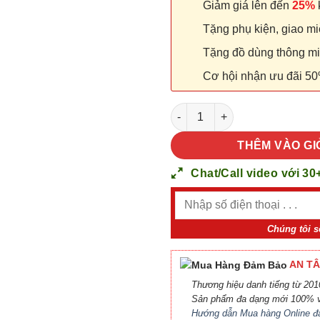
Giảm giá lên đến
25%
k
Tặng phụ kiện, giao miễ
Tặng đồ dùng thông minh
Cơ hội nhận ưu đãi 50
Cửa nhựa Đài Loan 03-801C s
THÊM VÀO GI
Chat/Call video với 30
Chúng tôi s
AN TÂ
Thương hiệu danh tiếng từ 2010
Sản phẩm đa dạng mới 100% v
Hướng dẫn Mua hàng Online đ