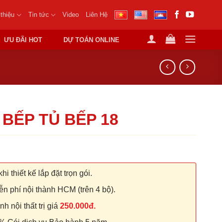
 thiệu
Tin tức
Video
Liên Hệ
ƯU ĐÃI HOT
DỰ TOÁN ONLINE
 BẾP TỦ BẾP 18
hi thiết kế lắp đặt trọn gói.
n phí nội thành HCM (trên 4 bộ).
 nội thất trị giá
250.000đ.