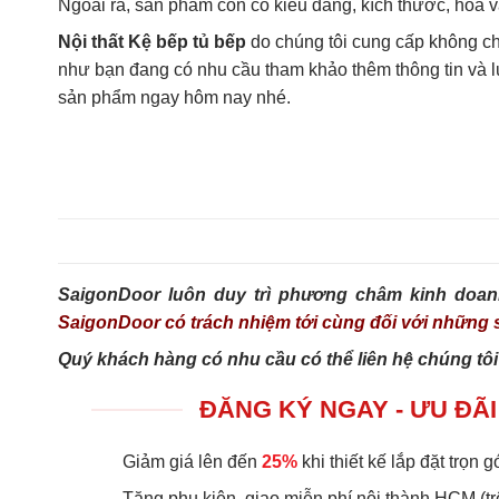
Ngoài ra, sản phẩm còn có kiểu dáng, kích thước, hoa 
Nội thất Kệ bếp tủ bếp
do chúng tôi cung cấp không ch
như bạn đang có nhu cầu tham khảo thêm thông tin và lựa
sản phẩm ngay hôm nay nhé.
SaigonDoor luôn duy trì phương châm kinh doan
SaigonDoor có trách nhiệm tới cùng đối với nhữn
Quý khách hàng có nhu cầu có thể liên hệ chúng tôi
ĐĂNG KÝ NGAY - ƯU ĐÃI
Giảm giá lên đến
25%
khi thiết kế lắp đặt trọn gó
Tặng phụ kiện, giao miễn phí nội thành HCM (tr