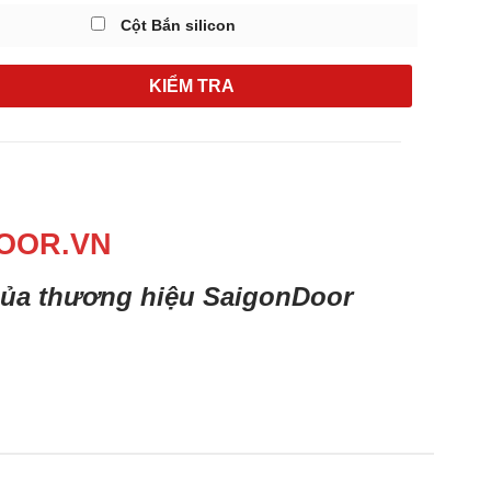
Cột Bắn silicon
KIỂM TRA
OOR.VN
 của thương hiệu SaigonDoor