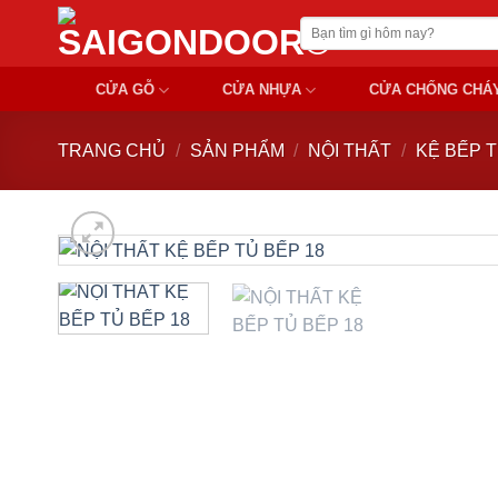
Chuyển
Tìm
đến
kiếm:
nội
CỬA GỖ
CỬA NHỰA
CỬA CHỐNG CHÁ
dung
TRANG CHỦ
/
SẢN PHẨM
/
NỘI THẤT
/
KỆ BẾP 