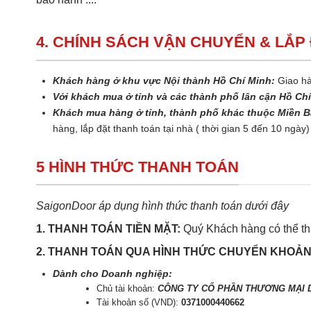
4. CHÍNH SÁCH VẬN CHUYỂN & LẮP
Khách hàng ở khu vực Nội thành Hồ Chí Minh:
Giao hà
Với khách mua ở tỉnh và các thành phố lân cận Hồ Ch
Khách mua hàng ở tỉnh, thành phố khác thuộc Miền B
hàng, lắp đặt thanh toán tại nhà ( thời gian 5 đến 10 ngày)
5 HÌNH THỨC THANH TOÁN
SaigonDoor áp dụng hình thức thanh toán dưới đây
1. THANH TOÁN TIỀN MẶT:
Quý Khách hàng có thể tha
2. THANH TOÁN QUA HÌNH THỨC CHUYỂN KHOẢ
Dành cho Doanh nghiệp:
Chủ tài khoản:
CÔNG TY CỔ PHẦN THƯƠNG MẠI D
Tài khoản số (VND):
0371000440662