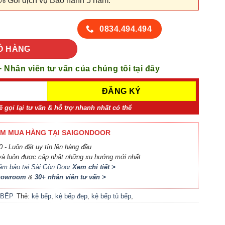
% Gói dịch vụ Bảo hành 5 năm.
ố lượng
0834.494.494
Ỏ HÀNG
+ Nhân viên tư vấn của chúng tôi tại đây
ẽ gọi lại tư vấn & hỗ trợ nhanh nhất có thể
M MUA HÀNG TẠI SAIGONDOOR
 - Luôn đặt uy tín lên hàng đầu
à luôn được cập nhật những xu hướng mới nhất
ảm bảo tại Sài Gòn Door
Xem chi tiết >
Showroom
&
30+ nhân viên tư vấn >
 BẾP
Thẻ:
kệ bếp
,
kệ bếp đẹp
,
kệ bếp tủ bếp
,
nội thất bếp
,
nội thất tủ bếp kệ bếp
,
tủ
bếp
,
tủ bếp đẹp