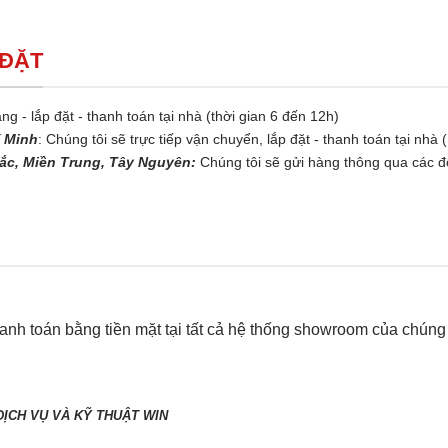
 ĐẶT
ng - lắp đặt - thanh toán tại nhà (thời gian 6 đến 12h)
í Minh
: Chúng tôi sẽ trực tiếp vận chuyển, lắp đặt - thanh toán tại nhà 
ắc, Miền Trung, Tây Nguyên:
Chúng tôi sẽ gửi hàng thông qua các đố
nh toán bằng tiền mặt tại tất cả hệ thống showroom của chúng t
N
ỊCH VỤ VÀ KỸ THUẬT WIN