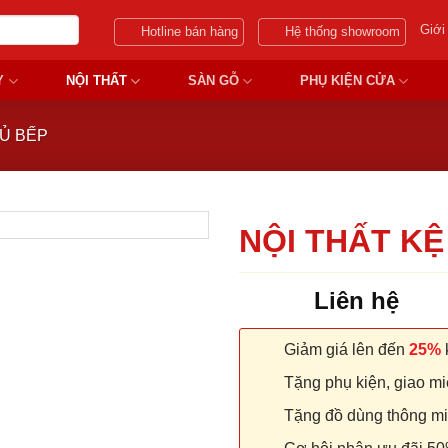
Giới
Hotline bán hàng
Hệ thống showroom
Y
NỘI THẤT
SÀN GỖ
PHỤ KIỆN CỬA
TỦ BẾP
NỘI THẤT KỆ
Liên hệ
Giảm giá lên đến
25%
k
Tặng phụ kiện, giao miễ
Tặng đồ dùng thông minh