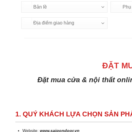
ĐẶT M
Đặt mua cửa & nội thất onl
1. QUÝ KHÁCH LỰA CHỌN SẢN P
Website:
www.saigondoor.vn