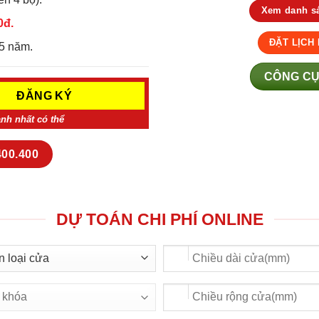
Xem danh sá
0đ.
ĐẶT LỊCH
5 năm.
CÔNG CỤ
anh nhất có thể
400.400
DỰ TOÁN CHI PHÍ ONLINE