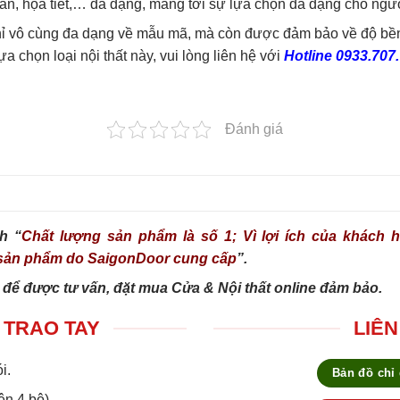
văn, họa tiết,… đa dạng, mang tới sự lựa chọn đa dạng cho ngư
ỉ vô cùng đa dạng về mẫu mã, mà còn được đảm bảo về độ bền và
 chọn loại nội thất này, vui lòng liên hệ với
Hotline 0933.707
Đánh giá
h “
Chất lượng sản phẩm là số 1; Vì lợi ích của khách hà
g sản phẩm do SaigonDoor cung cấp
”.
 để được tư vấn, đặt mua Cửa & Nội thất online đảm bảo.
 TRAO TAY
LIÊN
i.
Bản đồ chỉ
ên 4 bộ).