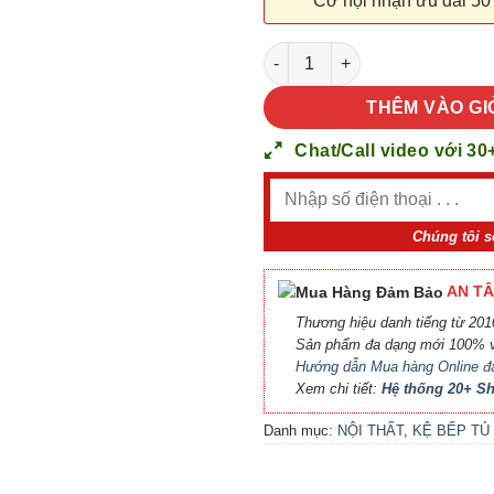
Cơ hội nhận ưu đãi 50
NỘI THẤT KỆ BẾP TỦ BẾP 18 s
THÊM VÀO GI
Chat/Call video với 30
Chúng tôi s
AN TÂ
Thương hiệu danh tiếng từ 2010
Sản phẩm đa dạng mới 100% v
Hướng dẫn Mua hàng Online đ
Xem chi tiết:
Hệ thống 20+ 
Danh mục:
NỘI THẤT
,
KỆ BẾP TỦ