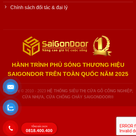
Chính sách đối tác & đại lý
HÀNH TRÌNH PHỦ SÓNG THƯƠNG HIỆU
SAIGONDOR TRÊN TOÀN QUỐC NĂM 2025
Copyright © 2010 - 2023
HỆ THỐNG SIÊU THỊ CỬA GỖ CÔNG NGHIỆP,
CỬA NHỰA, CỬA CHỐNG CHÁY SAIGONDOOR®
TỔNG ĐÀI 24/24
0818.400.400