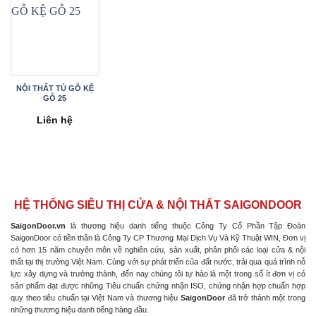
NỘI THẤT TỦ GỖ KỆ
GỖ 25
Liên hệ
HỆ THỐNG SIÊU THỊ CỬA & NỘI THẤT SAIGONDOOR
SaigonDoor.vn
là thương hiệu danh tiếng thuộc Công Ty Cổ Phần Tập Đoàn
SaigonDoor có tiền thân là Công Ty CP Thương Mại Dịch Vụ Và Kỹ Thuật WIN, Đơn vị
có hơn 15 năm chuyên môn về nghiên cứu, sản xuất, phân phối các loại cửa & nội
thất tại thị trường Việt Nam. Cùng với sự phát triển của đất nước, trải qua quá trình nỗ
lực xây dựng và trưởng thành, đến nay chúng tôi tự hào là một trong số ít đơn vị có
sản phẩm đạt được những Tiêu chuẩn chứng nhận ISO, chứng nhận hợp chuẩn hợp
quy theo tiêu chuẩn tại Việt Nam và thương hiệu
SaigonDoor
đã trở thành một trong
những thương hiệu danh tiếng hàng đầu.