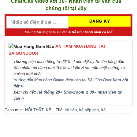
Chat/Call video với 30+ Nhân viên tư vấn của
chúng tôi tại đây
Chúng tôi sẽ gọi lại tư vấn & hỗ trợ nhanh nhất có thể
AN TÂM MUA HÀNG TẠI
SAIGONDOOR
Thương hiệu danh tiếng từ 2010 - Luôn đặt uy tín lên hàng đầu
Sản phẩm đa dạng mới 100% và luôn được cập nhật những xu
hướng mới nhất
Hướng dẫn Mua hàng Online đảm bảo tại Sài Gòn Door
Xem chi
tiết >
Xem chi tiết:
Hệ thống 20+ Showroom
&
30+ nhân viên tư
vấn >
Danh mục:
NỘI THẤT
,
KỆ
Thẻ:
kệ bếp
,
kệ bếp đẹp
,
kệ
BẾP TỦ BẾP
bếp tủ bếp
,
nội thất bếp
,
nội
thất tủ bếp kệ bếp
,
tủ bếp
,
tủ bếp đẹp