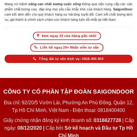
Mang sứ mệnh
nâng cao chất lượng cuộc sống
thông qua việc cung cấp các sản
phẩm chất lượng cao, đáp ứng mọi yêu cầu khắc khe của khách hàng.
SaigonDoor
cam kết đem đến cho quý khách hàng sự hài lòng tuyệt đối. Cam kết chất lượng dịch
vụ, giá thành & chính sách chăm sóc khách hàng luôn tốt nhất tại Việt Nam.
Xem ngay 33 cửa hàng gần nhất
Liên hệ ngay 20+ Nhân viên tư vấn
Tổng đài tư vấn dịch vụ: 0818.400.400
CÔNG TY CỔ PHẦN TẬP ĐOÀN SAIGONDOOR
Địa chỉ: 92/20/5 Vườn Lài, Phường An Phú Đông, Quận 12,
Tp Hồ Chí Minh, Việt Nam - Điện thoại: 0818400400
Giấy chứng nhận đăng ký kinh doanh số:
0316627728
| Cấp
ngày:
08/12/2020 |
Cấp bởi
Sở kế hoạch và Đầu tư Tp Hồ
Chí Minh