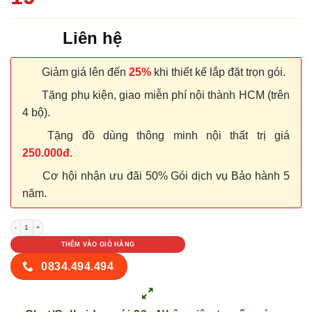
Liên hệ
Giảm giá lên đến
25%
khi thiết kế lắp đặt trọn gói.
Tặng phụ kiện, giao miễn phí nội thành HCM (trên
4 bộ).
Tặng đồ dùng thông minh nội thất trị giá
250.000đ.
Cơ hội nhận ưu đãi 50% Gói dịch vụ Bảo hành 5
năm.
NỘI THẤT KỆ BẾP TỦ BẾP 19 số lượng
THÊM VÀO GIỎ HÀNG
0834.494.494