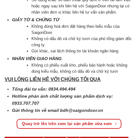
hoặc ngay sau khi liên hệ với SaigonDoor nhưng lại có
nhân viên đơn vị khác liên hệ tư vấn sản phẩm.
GIẤY TỜ & CHỨNG TỪ
Không đúng hoá đơn đặt hàng theo biểu mẫu của
SaigonDoor.
Không có dấu đỏ và chữ ký tươi của phó tổng giám đốc
công ty.
Gửi khác, sai lệch thông tin tài khoản ngân hàng
NHÂN VIÊN GIAO HÀNG
:
Không có phiếu xuất kho, phiếu bảo hành hoặc không
đúng kiểu mẫu, không có dấu đỏ và chữ kỷ tươi
VUI LÒNG LIÊN HỆ VỚI CHÚNG TÔI QUA
Tổng đài tư vấn: 0834.494.494
Hotline phản ánh chất lượng sản phẩm dịch vụ:
0933.707.707
Gửi thông tin về email
bdh@saigondoor.vn
Quay trở lên trên xem lại sản phẩm vừa xem