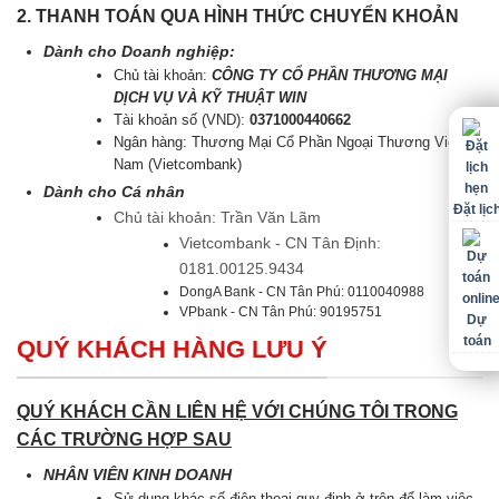
2. THANH TOÁN QUA HÌNH THỨC CHUYỂN KHOẢN
Dành cho Doanh nghiệp:
Chủ tài khoản:
CÔNG TY CỔ PHẦN THƯƠNG MẠI
DỊCH VỤ VÀ KỸ THUẬT WIN
Tài khoản số (VND):
0371000440662
Ngân hàng: Thương Mại Cổ Phần Ngoại Thương Việt
Nam (Vietcombank)
Dành cho Cá nhân
Đặt lịc
Chủ tài khoản: Trần Văn Lãm
Vietcombank - CN Tân Định:
0181.00125.9434
DongA Bank - CN Tân Phú: 0110040988
VPbank - CN Tân Phú: 90195751
Dự
toán
QUÝ KHÁCH HÀNG LƯU Ý
QUÝ KHÁCH CẦN LIÊN HỆ VỚI CHÚNG TÔI TRONG
CÁC TRƯỜNG HỢP SAU
NHÂN VIÊN KINH DOANH
Sử dụng khác số điện thoại quy định ở trên để làm việc