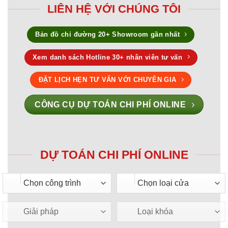
LIÊN HỆ VỚI CHÚNG TÔI
Bản đồ chỉ đường 20+ Showroom gần nhất
Xem danh sách Hotline 30+ nhân viên tư vấn
ĐẶT LỊCH HẸN TƯ VẤN VỚI CHUYÊN GIA
CÔNG CỤ DỰ TOÁN CHI PHÍ ONLINE
DỰ TOÁN CHI PHÍ ONLINE