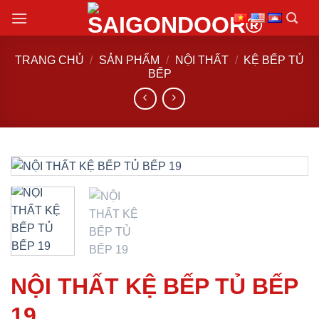
Chuyển
đến
nội
TRANG CHỦ
/
SẢN PHẨM
/
NỘI THẤT
/
KỆ BẾP TỦ
dung
BẾP
NỘI THẤT KỆ BẾP TỦ BẾP
19