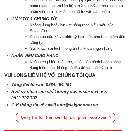
hoặc ngay sau khi liên hệ với SaigonDoor nhưng lại có
nhân viên đơn vị khác liên hệ tư vấn sản phẩm.
GIẤY TỜ & CHỨNG TỪ
Không đúng hoá đơn đặt hàng theo biểu mẫu của
SaigonDoor.
Không có dấu đỏ và chữ ký tươi của phó tổng giám đốc
công ty.
Gửi khác, sai lệch thông tin tài khoản ngân hàng
NHÂN VIÊN GIAO HÀNG
:
Không có phiếu xuất kho, phiếu bảo hành hoặc không
đúng kiểu mẫu, không có dấu đỏ và chữ kỷ tươi
VUI LÒNG LIÊN HỆ VỚI CHÚNG TÔI QUA
Tổng đài tư vấn: 0834.494.494
Hotline phản ánh chất lượng sản phẩm dịch vụ:
0933.707.707
Gửi thông tin về email
bdh@saigondoor.vn
Quay trở lên trên xem lại sản phẩm vừa xem