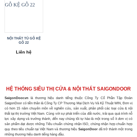
NỘI THẤT TỦ GỖ KỆ
GỖ 22
Liên hệ
HỆ THỐNG SIÊU THỊ CỬA & NỘI THẤT SAIGONDOOR
SaigonDoor.vn
là thương hiệu danh tiếng thuộc Công Ty Cổ Phần Tập Đoàn
SaigonDoor có tiền thân là Công Ty CP Thương Mại Dịch Vụ Và Kỹ Thuật WIN, Đơn vị
có hơn 15 năm chuyên môn về nghiên cứu, sản xuất, phân phối các loại cửa & nội
thất tại thị trường Việt Nam. Cùng với sự phát triển của đất nước, trải qua quá trình nỗ
lực xây dựng và trưởng thành, đến nay chúng tôi tự hào là một trong số ít đơn vị có
sản phẩm đạt được những Tiêu chuẩn chứng nhận ISO, chứng nhận hợp chuẩn hợp
quy theo tiêu chuẩn tại Việt Nam và thương hiệu
SaigonDoor
đã trở thành một trong
những thương hiệu danh tiếng hàng đầu.