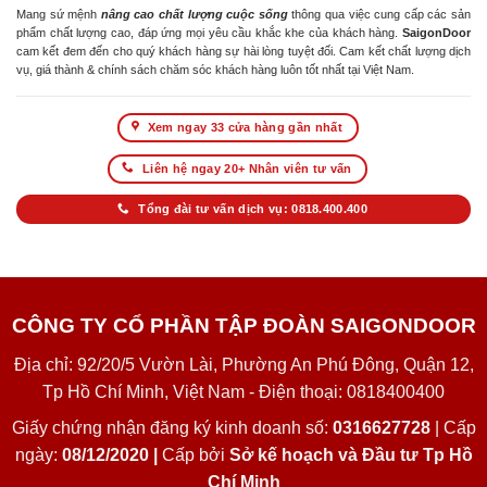
Mang sứ mệnh
nâng cao chất lượng cuộc sống
thông qua việc cung cấp các sản
phẩm chất lượng cao, đáp ứng mọi yêu cầu khắc khe của khách hàng.
SaigonDoor
cam kết đem đến cho quý khách hàng sự hài lòng tuyệt đối. Cam kết chất lượng dịch
vụ, giá thành & chính sách chăm sóc khách hàng luôn tốt nhất tại Việt Nam.
Xem ngay 33 cửa hàng gần nhất
Liên hệ ngay 20+ Nhân viên tư vấn
Tổng đài tư vấn dịch vụ: 0818.400.400
CÔNG TY CỔ PHẦN TẬP ĐOÀN SAIGONDOOR
Địa chỉ: 92/20/5 Vườn Lài, Phường An Phú Đông, Quận 12,
Tp Hồ Chí Minh, Việt Nam - Điện thoại: 0818400400
Giấy chứng nhận đăng ký kinh doanh số:
0316627728
| Cấp
ngày:
08/12/2020 |
Cấp bởi
Sở kế hoạch và Đầu tư Tp Hồ
Chí Minh