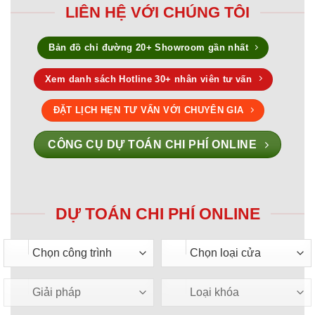
LIÊN HỆ VỚI CHÚNG TÔI
Bản đồ chỉ đường 20+ Showroom gần nhất
Xem danh sách Hotline 30+ nhân viên tư vấn
ĐẶT LỊCH HẸN TƯ VẤN VỚI CHUYÊN GIA
CÔNG CỤ DỰ TOÁN CHI PHÍ ONLINE
DỰ TOÁN CHI PHÍ ONLINE