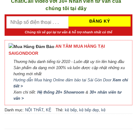
Chat/Call video với 30+ Nhân viên tư vấn của
chúng tôi tại đây
Chúng tôi sẽ gọi lại tư vấn & hỗ trợ nhanh nhất có thể
AN TÂM MUA HÀNG TẠI
SAIGONDOOR
Thương hiệu danh tiếng từ 2010 - Luôn đặt uy tín lên hàng đầu
Sản phẩm đa dạng mới 100% và luôn được cập nhật những xu
hướng mới nhất
Hướng dẫn Mua hàng Online đảm bảo tại Sài Gòn Door
Xem chi
tiết >
Xem chi tiết:
Hệ thống 20+ Showroom
&
30+ nhân viên tư
vấn >
Danh mục:
NỘI THẤT
,
KỆ
Thẻ:
kệ bếp
,
kệ bếp đẹp
,
kệ
BẾP TỦ BẾP
bếp tủ bếp
,
nội thất bếp
,
nội
thất tủ bếp kệ bếp
,
tủ bếp
,
tủ bếp đẹp