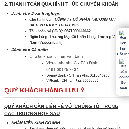
2. THANH TOÁN QUA HÌNH THỨC CHUYỂN KHOẢN
Dành cho Doanh nghiệp:
Chủ tài khoản:
CÔNG TY CỔ PHẦN THƯƠNG MẠI
DỊCH VỤ VÀ KỸ THUẬT WIN
Tài khoản số (VND):
0371000440662
Ngân hàng: Thương Mại Cổ Phần Ngoại Thương Việt
Nam (Vietcombank)
Dành cho Cá nhân
Đặt lịc
Chủ tài khoản: Trần Văn Lãm
Vietcombank - CN Tân Định:
0181.00125.9434
DongA Bank - CN Tân Phú: 0110040988
VPbank - CN Tân Phú: 90195751
Dự
toán
QUÝ KHÁCH HÀNG LƯU Ý
QUÝ KHÁCH CẦN LIÊN HỆ VỚI CHÚNG TÔI TRONG
CÁC TRƯỜNG HỢP SAU
NHÂN VIÊN KINH DOANH
Sử dụng khác số điện thoại quy định ở trên để làm việc