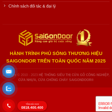
Chính sách đối tác & đại lý
HÀNH TRÌNH PHỦ SÓNG THƯƠNG HIỆU
SAIGONDOR TRÊN TOÀN QUỐC NĂM 2025
Copyright © 2010 - 2023
HỆ THỐNG SIÊU THỊ CỬA GỖ CÔNG NGHIỆP,
CỬA NHỰA, CỬA CHỐNG CHÁY SAIGONDOOR®
TỔNG ĐÀI 24/24
0818.400.400