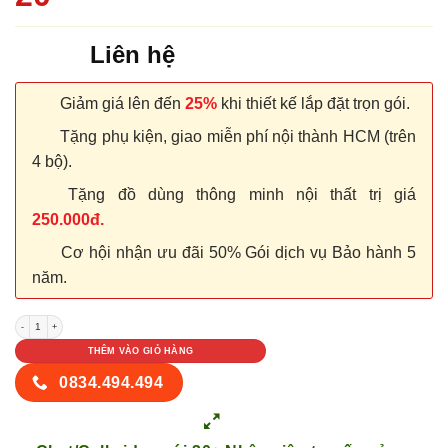
Liên hệ
Giảm giá lên đến
25%
khi thiết kế lắp đặt trọn gói.
Tặng phụ kiện, giao miễn phí nội thành HCM (trên
4 bộ).
Tặng đồ dùng thông minh nội thất trị giá
250.000đ.
Cơ hội nhận ưu đãi 50% Gói dịch vụ Bảo hành 5
năm.
NỘI THẤT KỆ BẾP TỦ BẾP 20 số lượng
THÊM VÀO GIỎ HÀNG
0834.494.494