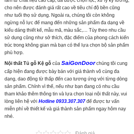
làm từ chất liệu cao cấp, đã được chọn lọc, xử lý kỹ lưỡng,
cho nên được đánh giá rất cao về tiêu chí độ bền cũng
như tuổi thọ sử dụng. Ngoài ra, chúng tôi còn không
ngừng nỗ lực để mang đến những sản phẩm đa dạng về
kiểu dáng thiết kế, mẫu mã, màu sắc,… Tùy theo nhu cầu
sử dụng cũng như sở thích, đặc điểm của phong cách kiến
trúc trong không gian mà bạn có thể lựa chọn bộ sản phẩm
phù hợp.
SaiGonDoor
Nội thất Tủ gỗ Kệ gỗ
của
chúng tôi cung
cấp hiện đang được bày bán với giá thành vô cùng đa
dạng, dao động từ thấp đến cao tương ứng với từng dòng
sản phẩm. Chính vì thế, nếu như bạn đang có nhu cầu
tham khảo thêm thông tin và lựa chọn loại nội thất này, vui
lòng liên hệ với
Hotline 0933.307.307
để được tư vấn
miễn phí về thiết kế và giá thành sản phẩm ngay hôm nay
nhé.
Đánh giá