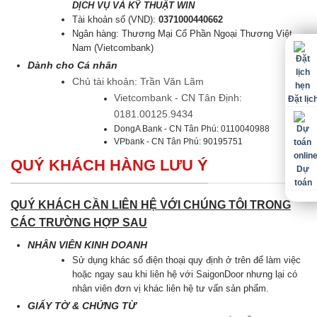
DỊCH VỤ VÀ KỸ THUẬT WIN
Tài khoản số (VND):
0371000440662
Ngân hàng: Thương Mại Cổ Phần Ngoại Thương Việt
Nam (Vietcombank)
Dành cho Cá nhân
Chủ tài khoản: Trần Văn Lãm
Vietcombank - CN Tân Định:
Đặt lịc
0181.00125.9434
DongA Bank - CN Tân Phú: 0110040988
VPbank - CN Tân Phú: 90195751
QUÝ KHÁCH HÀNG LƯU Ý
Dự
toán
QUÝ KHÁCH CẦN LIÊN HỆ VỚI CHÚNG TÔI TRONG
CÁC TRƯỜNG HỢP SAU
NHÂN VIÊN KINH DOANH
Sử dụng khác số điện thoại quy định ở trên để làm việc
hoặc ngay sau khi liên hệ với SaigonDoor nhưng lại có
nhân viên đơn vị khác liên hệ tư vấn sản phẩm.
GIẤY TỜ & CHỨNG TỪ