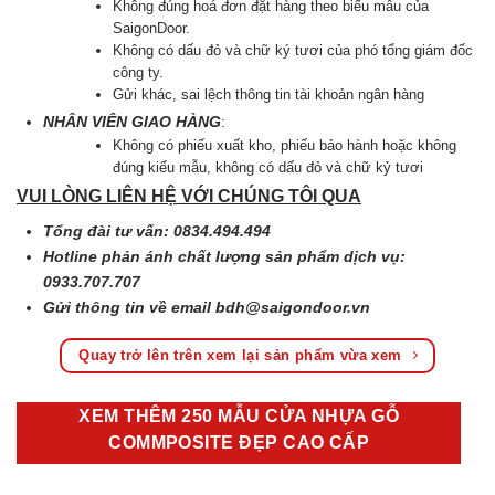
Không đúng hoá đơn đặt hàng theo biểu mẫu của
SaigonDoor.
Không có dấu đỏ và chữ ký tươi của phó tổng giám đốc
công ty.
Gửi khác, sai lệch thông tin tài khoản ngân hàng
NHÂN VIÊN GIAO HÀNG
:
Không có phiếu xuất kho, phiếu bảo hành hoặc không
đúng kiểu mẫu, không có dấu đỏ và chữ kỷ tươi
VUI LÒNG LIÊN HỆ VỚI CHÚNG TÔI QUA
Tổng đài tư vấn: 0834.494.494
Hotline phản ánh chất lượng sản phẩm dịch vụ:
0933.707.707
Gửi thông tin về email
bdh@saigondoor.vn
Quay trở lên trên xem lại sản phẩm vừa xem
XEM THÊM 250 MẪU CỬA NHỰA GỖ
COMMPOSITE ĐẸP CAO CẤP