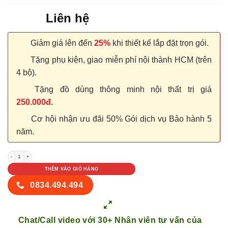
Liên hệ
Giảm giá lên đến
25%
khi thiết kế lắp đặt trọn gói.
Tặng phụ kiện, giao miễn phí nội thành HCM (trên
4 bộ).
Tặng đồ dùng thông minh nội thất trị giá
250.000đ.
Cơ hội nhận ưu đãi 50% Gói dịch vụ Bảo hành 5
năm.
NỘI THẤT TỦ GỖ KỆ GỖ 17 số lượng
THÊM VÀO GIỎ HÀNG
0834.494.494
Chat/Call video với 30+ Nhân viên tư vấn của