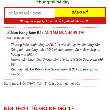
chúng tôi tại đây
Chúng tôi sẽ gọi lại tư vấn & hỗ trợ nhanh nhất có thể
AN TÂM MUA HÀNG TẠI
SAIGONDOOR
Thương hiệu danh tiếng từ 2010 - Luôn đặt uy tín lên hàng đầu
Sản phẩm đa dạng mới 100% và luôn được cập nhật những xu
hướng mới nhất
Hướng dẫn Mua hàng Online đảm bảo tại Sài Gòn Door
Xem chi
tiết >
Xem chi tiết:
Hệ thống 20+ Showroom
&
30+ nhân viên tư
vấn >
Danh mục:
NỘI THẤT
,
TỦ
Thẻ:
giường ngủ
,
kệ bếp
GỖ KỆ GỖ
đẹp
,
kệ gỗ
,
locker
,
nội thất
bếp
,
nội thất phòng khách
,
nội thất phòng ngủ
,
phụ kiện
cầu thang
,
phụ kiện cửa
,
tủ
NỘI THẤT TỦ GỖ KỆ GỖ 17
bếp
,
tủ bếp đẹp
,
tủ gỗ
,
tủ