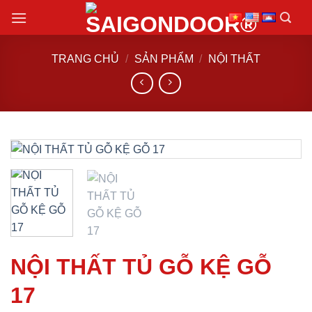
Chuyển
đến
nội
TRANG CHỦ
/
SẢN PHẨM
/
NỘI THẤT
dung
NỘI THẤT TỦ GỖ KỆ GỖ
17