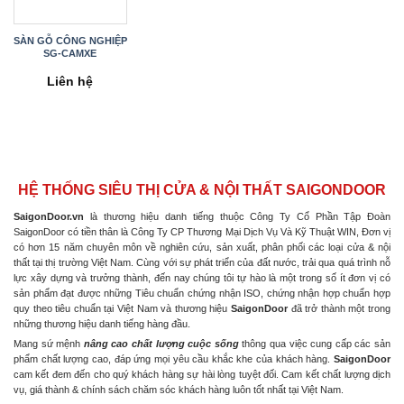
SÀN GỖ CÔNG NGHIỆP
SG-CAMXE
Liên hệ
HỆ THỐNG SIÊU THỊ CỬA & NỘI THẤT SAIGONDOOR
SaigonDoor.vn
là thương hiệu danh tiếng thuộc Công Ty Cổ Phần Tập Đoàn
SaigonDoor có tiền thân là Công Ty CP Thương Mại Dịch Vụ Và Kỹ Thuật WIN, Đơn vị
có hơn 15 năm chuyên môn về nghiên cứu, sản xuất, phân phối các loại cửa & nội
thất tại thị trường Việt Nam. Cùng với sự phát triển của đất nước, trải qua quá trình nỗ
lực xây dựng và trưởng thành, đến nay chúng tôi tự hào là một trong số ít đơn vị có
sản phẩm đạt được những Tiêu chuẩn chứng nhận ISO, chứng nhận hợp chuẩn hợp
quy theo tiêu chuẩn tại Việt Nam và thương hiệu
SaigonDoor
đã trở thành một trong
những thương hiệu danh tiếng hàng đầu.
Mang sứ mệnh
nâng cao chất lượng cuộc sống
thông qua việc cung cấp các sản
phẩm chất lượng cao, đáp ứng mọi yêu cầu khắc khe của khách hàng.
SaigonDoor
cam kết đem đến cho quý khách hàng sự hài lòng tuyệt đối. Cam kết chất lượng dịch
vụ, giá thành & chính sách chăm sóc khách hàng luôn tốt nhất tại Việt Nam.