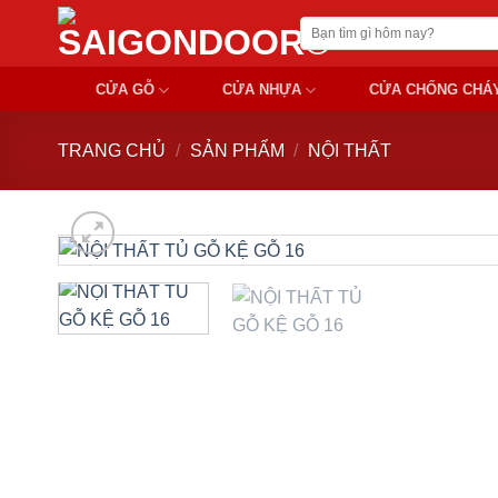
Chuyển
Tìm
đến
kiếm:
nội
CỬA GỖ
CỬA NHỰA
CỬA CHỐNG CHÁ
dung
TRANG CHỦ
/
SẢN PHẨM
/
NỘI THẤT