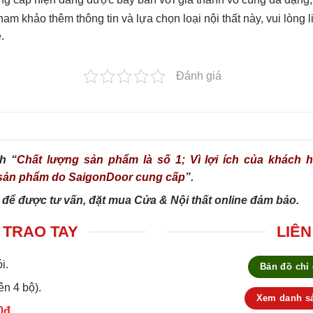
m khảo thêm thông tin và lựa chọn loại nội thất này, vui lòng 
.
Đánh giá
h “
Chất lượng sản phẩm là số 1; Vì lợi ích của khách hà
g sản phẩm do SaigonDoor cung cấp
”.
 để được tư vấn, đặt mua Cửa & Nội thất online đảm bảo.
 TRAO TAY
LIÊN
i.
Bản đồ chỉ
ên 4 bộ).
Xem danh sá
0đ.