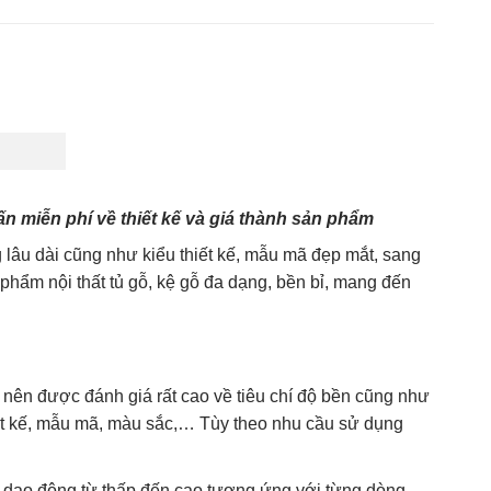
thang
,
phụ kiện cửa
,
tủ bếp
,
tủ bếp đẹp
,
tủ gỗ
,
tủ phòng ngủ
,
tủ quần áo
,
tủ tivi
n miễn phí về thiết kế và giá thành sản phẩm
lâu dài cũng như kiểu thiết kế, mẫu mã đẹp mắt, sang
hẩm nội thất tủ gỗ, kệ gỗ đa dạng, bền bỉ, mang đến
o nên được đánh giá rất cao về tiêu chí độ bền cũng như
ết kế, mẫu mã, màu sắc,… Tùy theo nhu cầu sử dụng
, dao động từ thấp đến cao tương ứng với từng dòng