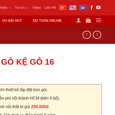
 thiệu
Tin tức
Video
Liên Hệ
ƯU ĐÃI HOT
DỰ TOÁN ONLINE
 GỖ KỆ GỖ 16
hi thiết kế lắp đặt trọn gói.
n phí nội thành HCM (trên 4 bộ).
 nội thất trị giá
250.000đ.