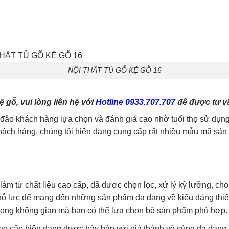
NỘI THẤT TỦ GỖ KỆ GỖ 16
gỗ, vui lòng liên hệ với
Hotline 0933.707.707
để được tư vấ
o khách hàng lựa chọn và đánh giá cao nhờ tuổi thọ sử dụng 
ch hàng, chúng tôi hiện đang cung cấp rất nhiều mẫu mã sản p
làm từ chất liệu cao cấp, đã được chọn lọc, xử lý kỹ lưỡng, ch
g nỗ lực để mang đến những sản phẩm đa dạng về kiểu dáng thi
trong không gian mà bạn có thể lựa chọn bộ sản phẩm phù hợp.
ng cấp hiện đang được bày bán với giá thành vô cùng đa dạng