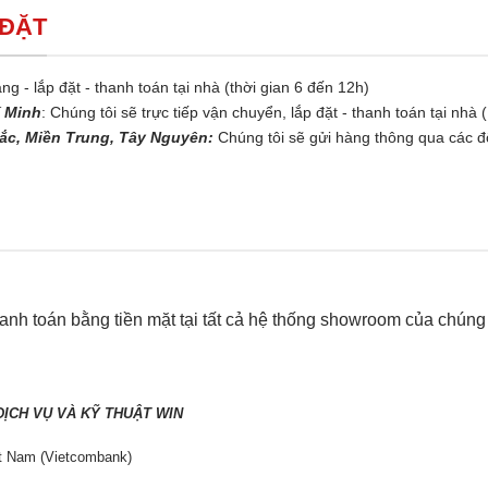
 ĐẶT
ng - lắp đặt - thanh toán tại nhà (thời gian 6 đến 12h)
í Minh
: Chúng tôi sẽ trực tiếp vận chuyển, lắp đặt - thanh toán tại nhà 
ắc, Miền Trung, Tây Nguyên:
Chúng tôi sẽ gửi hàng thông qua các đố
nh toán bằng tiền mặt tại tất cả hệ thống showroom của chúng t
N
ỊCH VỤ VÀ KỸ THUẬT WIN
t Nam (Vietcombank)