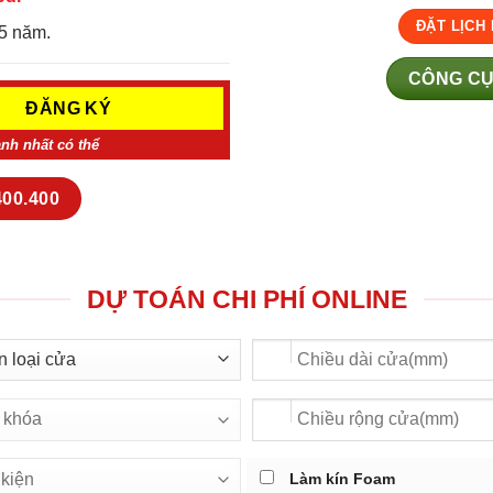
ĐẶT LỊCH
5 năm.
CÔNG CỤ
anh nhất có thể
400.400
DỰ TOÁN CHI PHÍ ONLINE
Làm kín Foam