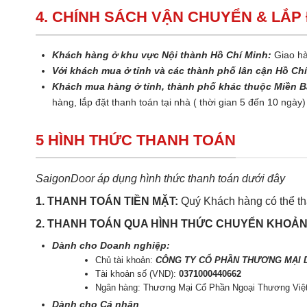
4. CHÍNH SÁCH VẬN CHUYỂN & LẮP
Khách hàng ở khu vực Nội thành Hồ Chí Minh:
Giao hà
Với khách mua ở tỉnh và các thành phố lân cận Hồ Ch
Khách mua hàng ở tỉnh, thành phố khác thuộc Miền B
hàng, lắp đặt thanh toán tại nhà ( thời gian 5 đến 10 ngày)
5 HÌNH THỨC THANH TOÁN
SaigonDoor áp dụng hình thức thanh toán dưới đây
1. THANH TOÁN TIỀN MẶT:
Quý Khách hàng có thể tha
2. THANH TOÁN QUA HÌNH THỨC CHUYỂN KHOẢ
Dành cho Doanh nghiệp:
Chủ tài khoản:
CÔNG TY CỔ PHẦN THƯƠNG MẠI D
Tài khoản số (VND):
0371000440662
Ngân hàng: Thương Mại Cổ Phần Ngoại Thương Việ
Dành cho Cá nhân