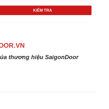
KIỂM TRA
OOR.VN
 của thương hiệu SaigonDoor