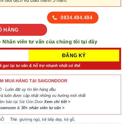
% Gói dịch vụ Bảo hành 5 năm.
 lượng
0834.494.494
Ỏ HÀNG
+ Nhân viên tư vấn của chúng tôi tại đây
ẽ gọi lại tư vấn & hỗ trợ nhanh nhất có thể
M MUA HÀNG TẠI SAIGONDOOR
 - Luôn đặt uy tín lên hàng đầu
à luôn được cập nhật những xu hướng mới nhất
ảm bảo tại Sài Gòn Door
Xem chi tiết >
Showroom
&
30+ nhân viên tư vấn >
GỖ
Thẻ:
giường ngủ
,
kệ bếp đẹp
,
kệ gỗ
,
locker
,
nội thất bếp
,
nội thất phòng
khách
,
nội thất phòng ngủ
,
phụ kiện cầu