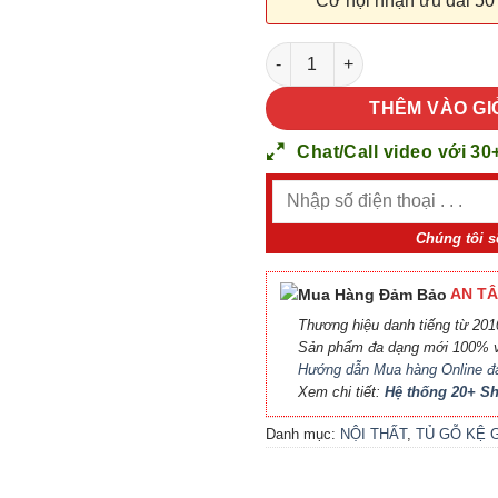
Cơ hội nhận ưu đãi 50
NỘI THẤT TỦ GỖ KỆ GỖ 16 số
THÊM VÀO GI
Chat/Call video với 30
Chúng tôi s
AN TÂ
Thương hiệu danh tiếng từ 2010
Sản phẩm đa dạng mới 100% v
Hướng dẫn Mua hàng Online đ
Xem chi tiết:
Hệ thống 20+ 
Danh mục:
NỘI THẤT
,
TỦ GỖ KỆ 