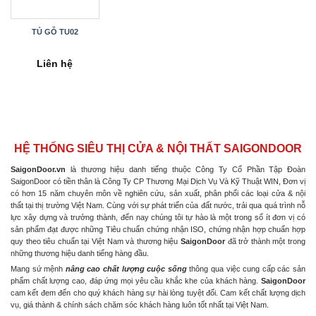
TỦ GỖ TU02
Liên hệ
HỆ THỐNG SIÊU THỊ CỬA & NỘI THẤT SAIGONDOOR
SaigonDoor.vn
là thương hiệu danh tiếng thuộc Công Ty Cổ Phần Tập Đoàn
SaigonDoor có tiền thân là Công Ty CP Thương Mại Dịch Vụ Và Kỹ Thuật WIN, Đơn vị
có hơn 15 năm chuyên môn về nghiên cứu, sản xuất, phân phối các loại cửa & nội
thất tại thị trường Việt Nam. Cùng với sự phát triển của đất nước, trải qua quá trình nỗ
lực xây dựng và trưởng thành, đến nay chúng tôi tự hào là một trong số ít đơn vị có
sản phẩm đạt được những Tiêu chuẩn chứng nhận ISO, chứng nhận hợp chuẩn hợp
quy theo tiêu chuẩn tại Việt Nam và thương hiệu
SaigonDoor
đã trở thành một trong
những thương hiệu danh tiếng hàng đầu.
Mang sứ mệnh
nâng cao chất lượng cuộc sống
thông qua việc cung cấp các sản
phẩm chất lượng cao, đáp ứng mọi yêu cầu khắc khe của khách hàng.
SaigonDoor
cam kết đem đến cho quý khách hàng sự hài lòng tuyệt đối. Cam kết chất lượng dịch
vụ, giá thành & chính sách chăm sóc khách hàng luôn tốt nhất tại Việt Nam.