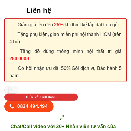
Liên hệ
Giảm giá lên đến
25%
khi thiết kế lắp đặt trọn gói.
Tặng phụ kiện, giao miễn phí nội thành HCM (trên
4 bộ).
Tặng đồ dùng thông minh nội thất trị giá
250.000đ.
Cơ hội nhận ưu đãi 50% Gói dịch vụ Bảo hành 5
năm.
NỘI THẤT TỦ GỖ KỆ GỖ 15 số lượng
THÊM VÀO GIỎ HÀNG
0834.494.494
Chat/Call video với 30+ Nhân viên tư vấn của