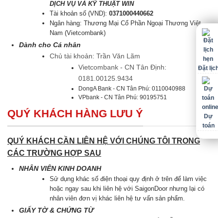
DỊCH VỤ VÀ KỸ THUẬT WIN
Tài khoản số (VND):
0371000440662
Ngân hàng: Thương Mại Cổ Phần Ngoại Thương Việt
Nam (Vietcombank)
Dành cho Cá nhân
Chủ tài khoản: Trần Văn Lãm
Vietcombank - CN Tân Định:
Đặt lịc
0181.00125.9434
DongA Bank - CN Tân Phú: 0110040988
VPbank - CN Tân Phú: 90195751
QUÝ KHÁCH HÀNG LƯU Ý
Dự
toán
QUÝ KHÁCH CẦN LIÊN HỆ VỚI CHÚNG TÔI TRONG
CÁC TRƯỜNG HỢP SAU
NHÂN VIÊN KINH DOANH
Sử dụng khác số điện thoại quy định ở trên để làm việc
hoặc ngay sau khi liên hệ với SaigonDoor nhưng lại có
nhân viên đơn vị khác liên hệ tư vấn sản phẩm.
GIẤY TỜ & CHỨNG TỪ