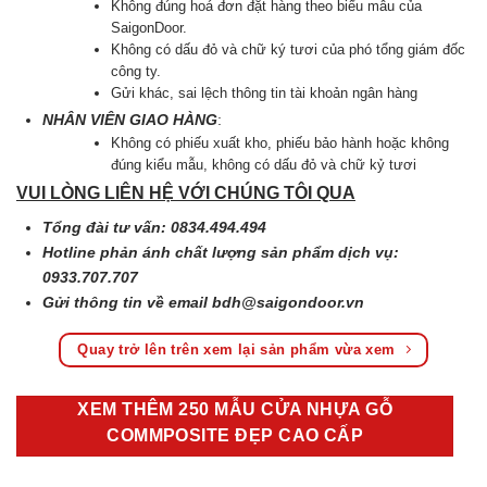
Không đúng hoá đơn đặt hàng theo biểu mẫu của
SaigonDoor.
Không có dấu đỏ và chữ ký tươi của phó tổng giám đốc
công ty.
Gửi khác, sai lệch thông tin tài khoản ngân hàng
NHÂN VIÊN GIAO HÀNG
:
Không có phiếu xuất kho, phiếu bảo hành hoặc không
đúng kiểu mẫu, không có dấu đỏ và chữ kỷ tươi
VUI LÒNG LIÊN HỆ VỚI CHÚNG TÔI QUA
Tổng đài tư vấn: 0834.494.494
Hotline phản ánh chất lượng sản phẩm dịch vụ:
0933.707.707
Gửi thông tin về email
bdh@saigondoor.vn
Quay trở lên trên xem lại sản phẩm vừa xem
XEM THÊM 250 MẪU CỬA NHỰA GỖ
COMMPOSITE ĐẸP CAO CẤP