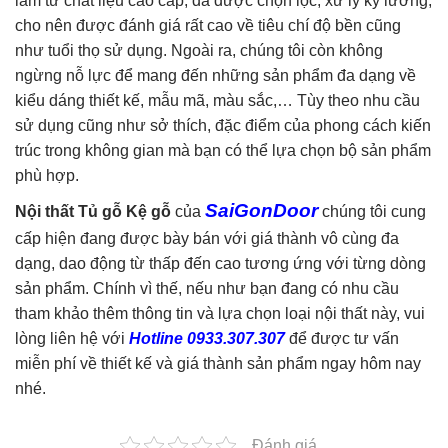
làm từ chất liệu cao cấp, đã được chọn lọc, xử lý kỹ lưỡng,
cho nên được đánh giá rất cao về tiêu chí độ bền cũng
như tuổi thọ sử dụng. Ngoài ra, chúng tôi còn không
ngừng nỗ lực để mang đến những sản phẩm đa dạng về
kiểu dáng thiết kế, mẫu mã, màu sắc,… Tùy theo nhu cầu
sử dụng cũng như sở thích, đặc điểm của phong cách kiến
trúc trong không gian mà bạn có thể lựa chọn bộ sản phẩm
phù hợp.
SaiGonDoor
Nội thất Tủ gỗ Kệ gỗ
của
chúng tôi cung
cấp hiện đang được bày bán với giá thành vô cùng đa
dạng, dao động từ thấp đến cao tương ứng với từng dòng
sản phẩm. Chính vì thế, nếu như bạn đang có nhu cầu
tham khảo thêm thông tin và lựa chọn loại nội thất này, vui
lòng liên hệ với
Hotline 0933.307.307
để được tư vấn
miễn phí về thiết kế và giá thành sản phẩm ngay hôm nay
nhé.
Đánh giá