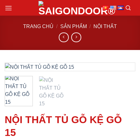
Chuyển
đến
nội
TRANG CHỦ
/
SẢN PHẨM
/
NỘI THẤT
dung
NỘI THẤT TỦ GỖ KỆ GỖ
15