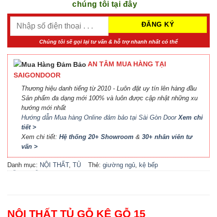
chúng tôi tại đây
Chúng tôi sẽ gọi lại tư vấn & hỗ trợ nhanh nhất có thể
AN TÂM MUA HÀNG TẠI
SAIGONDOOR
Thương hiệu danh tiếng từ 2010 - Luôn đặt uy tín lên hàng đầu
Sản phẩm đa dạng mới 100% và luôn được cập nhật những xu
hướng mới nhất
Hướng dẫn Mua hàng Online đảm bảo tại Sài Gòn Door
Xem chi
tiết >
Xem chi tiết:
Hệ thống 20+ Showroom
&
30+ nhân viên tư
vấn >
Danh mục:
NỘI THẤT
,
TỦ
Thẻ:
giường ngủ
,
kệ bếp
GỖ KỆ GỖ
đẹp
,
kệ gỗ
,
locker
,
nội thất
bếp
,
nội thất phòng khách
,
nội thất phòng ngủ
,
phụ kiện
cầu thang
,
phụ kiện cửa
,
tủ
NỘI THẤT TỦ GỖ KỆ GỖ 15
bếp
,
tủ bếp đẹp
,
tủ gỗ
,
tủ