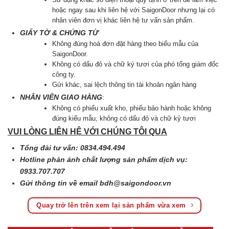
hoặc ngay sau khi liên hệ với SaigonDoor nhưng lại có
nhân viên đơn vị khác liên hệ tư vấn sản phẩm.
GIẤY TỜ & CHỨNG TỪ
Không đúng hoá đơn đặt hàng theo biểu mẫu của
SaigonDoor.
Không có dấu đỏ và chữ ký tươi của phó tổng giám đốc
công ty.
Gửi khác, sai lệch thông tin tài khoản ngân hàng
NHÂN VIÊN GIAO HÀNG
:
Không có phiếu xuất kho, phiếu bảo hành hoặc không
đúng kiểu mẫu, không có dấu đỏ và chữ kỷ tươi
VUI LÒNG LIÊN HỆ VỚI CHÚNG TÔI QUA
Tổng đài tư vấn: 0834.494.494
Hotline phản ánh chất lượng sản phẩm dịch vụ:
0933.707.707
Gửi thông tin về email
bdh@saigondoor.vn
Quay trở lên trên xem lại sản phẩm vừa xem