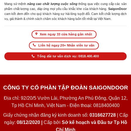
Mang sứ mệnh
nâng cao chất lượng cuộc sống
thông qua việc cung cấp các sản
phẩm chất lượng cao, đáp ứng mọi yêu cầu khắc khe của khách hàng.
SaigonDoor
cam kết đem đến cho quý khách hàng sự hài lòng tuyệt đối. Cam kết chất lượng dịch
vụ, giá thành & chính sách chăm sóc khách hàng luôn tốt nhất tại Việt Nam.
Xem ngay 33 cửa hàng gần nhất
Liên hệ ngay 20+ Nhân viên tư vấn
Tổng đài tư vấn dịch vụ: 0818.400.400
CÔNG TY CỔ PHẦN TẬP ĐOÀN SAIGONDOOR
Địa chỉ: 92/20/5 Vườn Lài, Phường An Phú Đông, Quận 12,
Tp Hồ Chí Minh, Việt Nam - Điện thoại: 0818400400
Giấy chứng nhận đăng ký kinh doanh số:
0316627728
| Cấp
ngày:
08/12/2020 |
Cấp bởi
Sở kế hoạch và Đầu tư Tp Hồ
Chí Minh