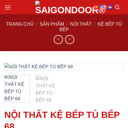
Chuyển
đến
nội
TRANG CHỦ
/
SẢN PHẨM
/
NỘI THẤT
/
KỆ BẾP TỦ
dung
BẾP
NỘI THẤT KỆ BẾP TỦ BẾP
68