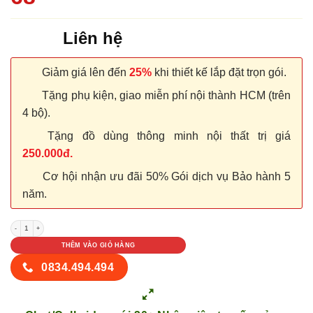
Liên hệ
Giảm giá lên đến
25%
khi thiết kế lắp đặt trọn gói.
Tặng phụ kiện, giao miễn phí nội thành HCM (trên
4 bộ).
Tặng đồ dùng thông minh nội thất trị giá
250.000đ.
Cơ hội nhận ưu đãi 50% Gói dịch vụ Bảo hành 5
năm.
NỘI THẤT KỆ BẾP TỦ BẾP 68 số lượng
THÊM VÀO GIỎ HÀNG
0834.494.494