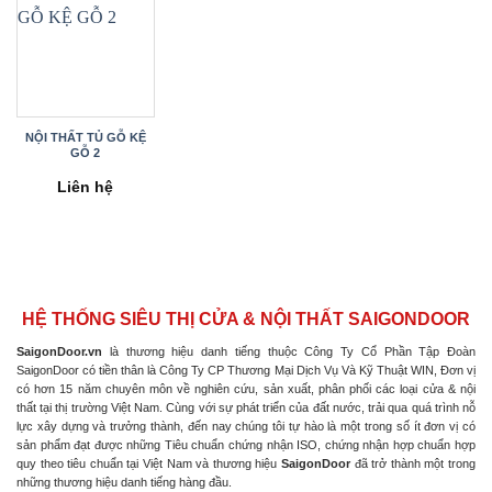
NỘI THẤT TỦ GỖ KỆ
GỖ 2
Liên hệ
HỆ THỐNG SIÊU THỊ CỬA & NỘI THẤT SAIGONDOOR
SaigonDoor.vn
là thương hiệu danh tiếng thuộc Công Ty Cổ Phần Tập Đoàn
SaigonDoor có tiền thân là Công Ty CP Thương Mại Dịch Vụ Và Kỹ Thuật WIN, Đơn vị
có hơn 15 năm chuyên môn về nghiên cứu, sản xuất, phân phối các loại cửa & nội
thất tại thị trường Việt Nam. Cùng với sự phát triển của đất nước, trải qua quá trình nỗ
lực xây dựng và trưởng thành, đến nay chúng tôi tự hào là một trong số ít đơn vị có
sản phẩm đạt được những Tiêu chuẩn chứng nhận ISO, chứng nhận hợp chuẩn hợp
quy theo tiêu chuẩn tại Việt Nam và thương hiệu
SaigonDoor
đã trở thành một trong
những thương hiệu danh tiếng hàng đầu.