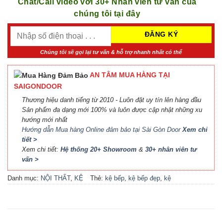
Chat/Call video với 30+ Nhân viên tư vấn của
chúng tôi tại đây
Chúng tôi sẽ gọi lại tư vấn & hỗ trợ nhanh nhất có thể
AN TÂM MUA HÀNG TẠI
SAIGONDOOR
Thương hiệu danh tiếng từ 2010 - Luôn đặt uy tín lên hàng đầu
Sản phẩm đa dạng mới 100% và luôn được cập nhật những xu
hướng mới nhất
Hướng dẫn Mua hàng Online đảm bảo tại Sài Gòn Door
Xem chi
tiết >
Xem chi tiết:
Hệ thống 20+ Showroom
&
30+ nhân viên tư
vấn >
Danh mục:
NỘI THẤT
,
KỆ
Thẻ:
kệ bếp
,
kệ bếp đẹp
,
kệ
BẾP TỦ BẾP
bếp tủ bếp
,
nội thất bếp
,
nội
thất tủ bếp kệ bếp
,
tủ bếp
,
tủ bếp đẹp