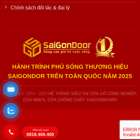
Chính sách đối tác & đại lý
HÀNH TRÌNH PHỦ SÓNG THƯƠNG HIỆU
SAIGONDOR TRÊN TOÀN QUỐC NĂM 2025
Copyright © 2010 - 2023
HỆ THỐNG SIÊU THỊ CỬA GỖ CÔNG NGHIỆP,
CỬA NHỰA, CỬA CHỐNG CHÁY SAIGONDOOR®
TỔNG ĐÀI 24/24
0818.400.400