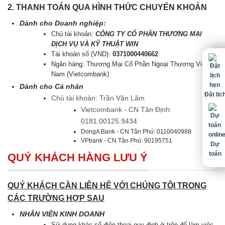
2. THANH TOÁN QUA HÌNH THỨC CHUYỂN KHOẢN
Dành cho Doanh nghiệp:
Chủ tài khoản:
CÔNG TY CỔ PHẦN THƯƠNG MẠI
DỊCH VỤ VÀ KỸ THUẬT WIN
Tài khoản số (VND):
0371000440662
Ngân hàng: Thương Mại Cổ Phần Ngoại Thương Việt
Nam (Vietcombank)
Dành cho Cá nhân
Đặt lịc
Chủ tài khoản: Trần Văn Lãm
Vietcombank - CN Tân Định:
0181.00125.9434
DongA Bank - CN Tân Phú: 0110040988
VPbank - CN Tân Phú: 90195751
Dự
toán
QUÝ KHÁCH HÀNG LƯU Ý
QUÝ KHÁCH CẦN LIÊN HỆ VỚI CHÚNG TÔI TRONG
CÁC TRƯỜNG HỢP SAU
NHÂN VIÊN KINH DOANH
Sử dụng khác số điện thoại quy định ở trên để làm việc