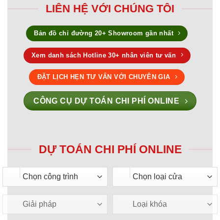
LIÊN HỆ VỚI CHÚNG TÔI
Bản đồ chỉ đường 20+ Showroom gần nhất
Xem danh sách Hotline 30+ nhân viên tư vấn
ĐẶT LỊCH HẸN TƯ VẤN VỚI CHUYÊN GIA
CÔNG CỤ DỰ TOÁN CHI PHÍ ONLINE
DỰ TOÁN CHI PHÍ ONLINE