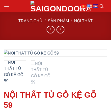
Chuyển
đến
nội
TRANG CHỦ
/
SẢN PHẨM
/
NỘI THẤT
dung
NỘI THẤT TỦ GỖ KỆ GỖ
59