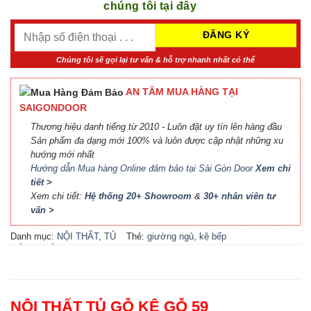
chúng tôi tại đây
Chúng tôi sẽ gọi lại tư vấn & hỗ trợ nhanh nhất có thể
AN TÂM MUA HÀNG TẠI
SAIGONDOOR
Thương hiệu danh tiếng từ 2010 - Luôn đặt uy tín lên hàng đầu
Sản phẩm đa dạng mới 100% và luôn được cập nhật những xu
hướng mới nhất
Hướng dẫn Mua hàng Online đảm bảo tại Sài Gòn Door
Xem chi
tiết >
Xem chi tiết:
Hệ thống 20+ Showroom
&
30+ nhân viên tư
vấn >
Danh mục:
NỘI THẤT
,
TỦ
Thẻ:
giường ngủ
,
kệ bếp
GỖ KỆ GỖ
đẹp
,
kệ gỗ
,
locker
,
nội thất
bếp
,
nội thất phòng khách
,
nội thất phòng ngủ
,
phụ kiện
cầu thang
,
phụ kiện cửa
,
tủ
NỘI THẤT TỦ GỖ KỆ GỖ 59
bếp
,
tủ bếp đẹp
,
tủ gỗ
,
tủ