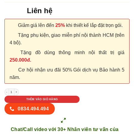
Liên hệ
Giảm giá lên đến
25%
khi thiết kế lắp đặt trọn gói.
Tặng phụ kiện, giao miễn phí nội thành HCM (trên
4 bộ).
Tặng đồ dùng thông minh nội thất trị giá
250.000đ.
Cơ hội nhận ưu đãi 50% Gói dịch vụ Bảo hành 5
năm.
NỘI THẤT TỦ GỖ KỆ GỖ 59 số lượng
THÊM VÀO GIỎ HÀNG
0834.494.494
Chat/Call video với 30+ Nhân viên tư vấn của