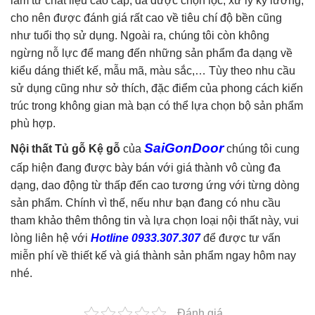
làm từ chất liệu cao cấp, đã được chọn lọc, xử lý kỹ lưỡng,
cho nên được đánh giá rất cao về tiêu chí độ bền cũng
như tuổi thọ sử dụng. Ngoài ra, chúng tôi còn không
ngừng nỗ lực để mang đến những sản phẩm đa dạng về
kiểu dáng thiết kế, mẫu mã, màu sắc,… Tùy theo nhu cầu
sử dụng cũng như sở thích, đặc điểm của phong cách kiến
trúc trong không gian mà bạn có thể lựa chọn bộ sản phẩm
phù hợp.
SaiGonDoor
Nội thất Tủ gỗ Kệ gỗ
của
chúng tôi cung
cấp hiện đang được bày bán với giá thành vô cùng đa
dạng, dao động từ thấp đến cao tương ứng với từng dòng
sản phẩm. Chính vì thế, nếu như bạn đang có nhu cầu
tham khảo thêm thông tin và lựa chọn loại nội thất này, vui
lòng liên hệ với
Hotline 0933.307.307
để được tư vấn
miễn phí về thiết kế và giá thành sản phẩm ngay hôm nay
nhé.
Đánh giá