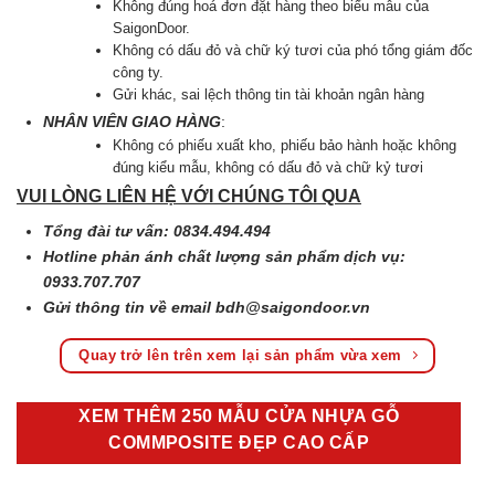
Không đúng hoá đơn đặt hàng theo biểu mẫu của
SaigonDoor.
Không có dấu đỏ và chữ ký tươi của phó tổng giám đốc
công ty.
Gửi khác, sai lệch thông tin tài khoản ngân hàng
NHÂN VIÊN GIAO HÀNG
:
Không có phiếu xuất kho, phiếu bảo hành hoặc không
đúng kiểu mẫu, không có dấu đỏ và chữ kỷ tươi
VUI LÒNG LIÊN HỆ VỚI CHÚNG TÔI QUA
Tổng đài tư vấn: 0834.494.494
Hotline phản ánh chất lượng sản phẩm dịch vụ:
0933.707.707
Gửi thông tin về email
bdh@saigondoor.vn
Quay trở lên trên xem lại sản phẩm vừa xem
XEM THÊM 250 MẪU CỬA NHỰA GỖ
COMMPOSITE ĐẸP CAO CẤP