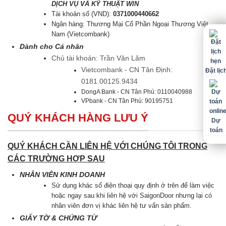
DỊCH VỤ VÀ KỸ THUẬT WIN
Tài khoản số (VND):
0371000440662
Ngân hàng: Thương Mại Cổ Phần Ngoại Thương Việt
Nam (Vietcombank)
Dành cho Cá nhân
Chủ tài khoản: Trần Văn Lãm
Vietcombank - CN Tân Định:
Đặt lịc
0181.00125.9434
DongA Bank - CN Tân Phú: 0110040988
VPbank - CN Tân Phú: 90195751
QUÝ KHÁCH HÀNG LƯU Ý
Dự
toán
QUÝ KHÁCH CẦN LIÊN HỆ VỚI CHÚNG TÔI TRONG
CÁC TRƯỜNG HỢP SAU
NHÂN VIÊN KINH DOANH
Sử dụng khác số điện thoại quy định ở trên để làm việc
hoặc ngay sau khi liên hệ với SaigonDoor nhưng lại có
nhân viên đơn vị khác liên hệ tư vấn sản phẩm.
GIẤY TỜ & CHỨNG TỪ