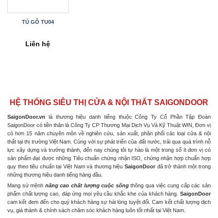
TỦ GỖ TU04
Liên hệ
HỆ THỐNG SIÊU THỊ CỬA & NỘI THẤT SAIGONDOOR
SaigonDoor.vn
là thương hiệu danh tiếng thuộc Công Ty Cổ Phần Tập Đoàn
SaigonDoor có tiền thân là Công Ty CP Thương Mại Dịch Vụ Và Kỹ Thuật WIN, Đơn vị
có hơn 15 năm chuyên môn về nghiên cứu, sản xuất, phân phối các loại cửa & nội
thất tại thị trường Việt Nam. Cùng với sự phát triển của đất nước, trải qua quá trình nỗ
lực xây dựng và trưởng thành, đến nay chúng tôi tự hào là một trong số ít đơn vị có
sản phẩm đạt được những Tiêu chuẩn chứng nhận ISO, chứng nhận hợp chuẩn hợp
quy theo tiêu chuẩn tại Việt Nam và thương hiệu
SaigonDoor
đã trở thành một trong
những thương hiệu danh tiếng hàng đầu.
Mang sứ mệnh
nâng cao chất lượng cuộc sống
thông qua việc cung cấp các sản
phẩm chất lượng cao, đáp ứng mọi yêu cầu khắc khe của khách hàng.
SaigonDoor
cam kết đem đến cho quý khách hàng sự hài lòng tuyệt đối. Cam kết chất lượng dịch
vụ, giá thành & chính sách chăm sóc khách hàng luôn tốt nhất tại Việt Nam.