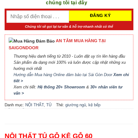
chúng tôi tại đây
Chúng tôi sẽ gọi lại tư vấn & hỗ trợ nhanh nhất có thể
AN TÂM MUA HÀNG TẠI
SAIGONDOOR
Thương hiệu danh tiếng từ 2010 - Luôn đặt uy tín lên hàng đầu
Sản phẩm đa dạng mới 100% và luôn được cập nhật những xu
hướng mới nhất
Hướng dẫn Mua hàng Online đảm bảo tại Sài Gòn Door
Xem chi
tiết >
Xem chi tiết:
Hệ thống 20+ Showroom
&
30+ nhân viên tư
vấn >
Danh mục:
NỘI THẤT
,
TỦ
Thẻ:
giường ngủ
,
kệ bếp
GỖ KỆ GỖ
đẹp
,
kệ gỗ
,
locker
,
nội thất
bếp
,
nội thất phòng khách
,
nội thất phòng ngủ
,
phụ kiện
cầu thang
,
phụ kiện cửa
,
tủ
NỘI THẤT TỦ GỖ KỆ GỖ 60
bếp
,
tủ bếp đẹp
,
tủ gỗ
,
tủ