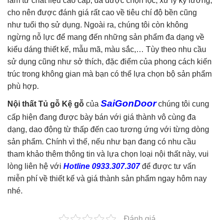
làm từ chất liệu cao cấp, đã được chọn lọc, xử lý kỹ lưỡng,
cho nên được đánh giá rất cao về tiêu chí độ bền cũng
như tuổi thọ sử dụng. Ngoài ra, chúng tôi còn không
ngừng nỗ lực để mang đến những sản phẩm đa dạng về
kiểu dáng thiết kế, mẫu mã, màu sắc,… Tùy theo nhu cầu
sử dụng cũng như sở thích, đặc điểm của phong cách kiến
trúc trong không gian mà bạn có thể lựa chọn bộ sản phẩm
phù hợp.
SaiGonDoor
Nội thất Tủ gỗ Kệ gỗ
của
chúng tôi cung
cấp hiện đang được bày bán với giá thành vô cùng đa
dạng, dao động từ thấp đến cao tương ứng với từng dòng
sản phẩm. Chính vì thế, nếu như bạn đang có nhu cầu
tham khảo thêm thông tin và lựa chọn loại nội thất này, vui
lòng liên hệ với
Hotline 0933.307.307
để được tư vấn
miễn phí về thiết kế và giá thành sản phẩm ngay hôm nay
nhé.
Đánh giá