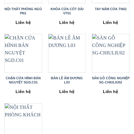
NỘI THẤT PHÒNG NGỦ
KHÓA CỬA CỐT DÀI
TAY NẮM CỬA TN02
PN1
VT01
Liên hệ
Liên hệ
Liên hệ
CHẶN CỬA HÌNH BÁN
BẢN LỀ ÂM DƯƠNG
SÀN GỖ CÔNG NGHIỆP
NGUYỆT SGD.C01
L03
SG-CHIULIU02
Liên hệ
Liên hệ
Liên hệ