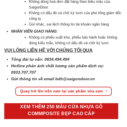
Không đúng hoá đơn đặt hàng theo biểu mẫu của
SaigonDoor.
Không có dấu đỏ và chữ ký tươi của phó tổng giám đốc
công ty.
Gửi khác, sai lệch thông tin tài khoản ngân hàng
NHÂN VIÊN GIAO HÀNG
:
Không có phiếu xuất kho, phiếu bảo hành hoặc không
đúng kiểu mẫu, không có dấu đỏ và chữ kỷ tươi
VUI LÒNG LIÊN HỆ VỚI CHÚNG TÔI QUA
Tổng đài tư vấn: 0834.494.494
Hotline phản ánh chất lượng sản phẩm dịch vụ:
0933.707.707
Gửi thông tin về email
bdh@saigondoor.vn
Quay trở lên trên xem lại sản phẩm vừa xem
XEM THÊM 250 MẪU CỬA NHỰA GỖ
COMMPOSITE ĐẸP CAO CẤP