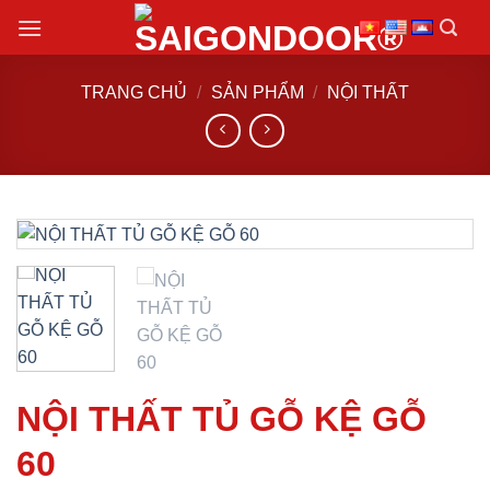
Chuyển
đến
nội
TRANG CHỦ
/
SẢN PHẨM
/
NỘI THẤT
dung
NỘI THẤT TỦ GỖ KỆ GỖ
60