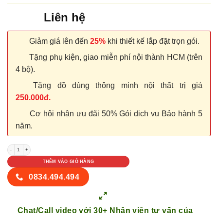
Liên hệ
Giảm giá lên đến
25%
khi thiết kế lắp đặt trọn gói.
Tặng phụ kiện, giao miễn phí nội thành HCM (trên
4 bộ).
Tặng đồ dùng thông minh nội thất trị giá
250.000đ.
Cơ hội nhận ưu đãi 50% Gói dịch vụ Bảo hành 5
năm.
NỘI THẤT TỦ GỖ KỆ GỖ 60 số lượng
THÊM VÀO GIỎ HÀNG
0834.494.494
Chat/Call video với 30+ Nhân viên tư vấn của