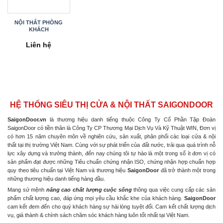
NỘI THẤT PHÒNG
KHÁCH
Liên hệ
HỆ THỐNG SIÊU THỊ CỬA & NỘI THẤT SAIGONDOOR
SaigonDoor.vn
là thương hiệu danh tiếng thuộc Công Ty Cổ Phần Tập Đoàn
SaigonDoor có tiền thân là Công Ty CP Thương Mại Dịch Vụ Và Kỹ Thuật WIN, Đơn vị
có hơn 15 năm chuyên môn về nghiên cứu, sản xuất, phân phối các loại cửa & nội
thất tại thị trường Việt Nam. Cùng với sự phát triển của đất nước, trải qua quá trình nỗ
lực xây dựng và trưởng thành, đến nay chúng tôi tự hào là một trong số ít đơn vị có
sản phẩm đạt được những Tiêu chuẩn chứng nhận ISO, chứng nhận hợp chuẩn hợp
quy theo tiêu chuẩn tại Việt Nam và thương hiệu
SaigonDoor
đã trở thành một trong
những thương hiệu danh tiếng hàng đầu.
Mang sứ mệnh
nâng cao chất lượng cuộc sống
thông qua việc cung cấp các sản
phẩm chất lượng cao, đáp ứng mọi yêu cầu khắc khe của khách hàng.
SaigonDoor
cam kết đem đến cho quý khách hàng sự hài lòng tuyệt đối. Cam kết chất lượng dịch
vụ, giá thành & chính sách chăm sóc khách hàng luôn tốt nhất tại Việt Nam.