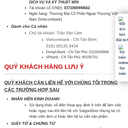
DỊCH VỤ VÀ KỸ THUẬT WIN
Tài khoản số (VND):
0371000440662
Ngân hàng: Thương Mại Cổ Phần Ngoại Thương Việt
Nam (Vietcombank)
Dành cho Cá nhân
Chủ tài khoản: Trần Văn Lãm
Vietcombank - CN Tân Định:
Đặt lịc
0181.00125.9434
DongA Bank - CN Tân Phú: 0110040988
VPbank - CN Tân Phú: 90195751
QUÝ KHÁCH HÀNG LƯU Ý
Dự
toán
QUÝ KHÁCH CẦN LIÊN HỆ VỚI CHÚNG TÔI TRONG
CÁC TRƯỜNG HỢP SAU
NHÂN VIÊN KINH DOANH
Sử dụng khác số điện thoại quy định ở trên để làm việc
hoặc ngay sau khi liên hệ với SaigonDoor nhưng lại có
nhân viên đơn vị khác liên hệ tư vấn sản phẩm.
GIẤY TỜ & CHỨNG TỪ