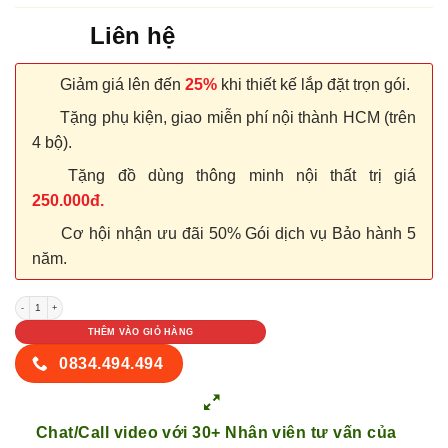
Liên hệ
Giảm giá lên đến
25%
khi thiết kế lắp đặt trọn gói.
Tặng phụ kiện, giao miễn phí nội thành HCM (trên
4 bộ).
Tặng đồ dùng thông minh nội thất trị giá
250.000đ.
Cơ hội nhận ưu đãi 50% Gói dịch vụ Bảo hành 5
năm.
NỘI THẤT TỦ GỖ KỆ GỖ 79 số lượng
THÊM VÀO GIỎ HÀNG
0834.494.494
Chat/Call video với 30+ Nhân viên tư vấn của