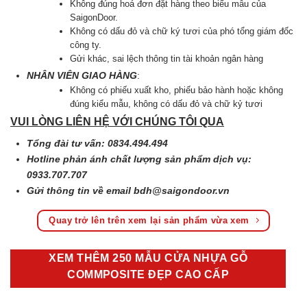
Không đúng hoá đơn đặt hàng theo biểu mẫu của
SaigonDoor.
Không có dấu đỏ và chữ ký tươi của phó tổng giám đốc
công ty.
Gửi khác, sai lệch thông tin tài khoản ngân hàng
NHÂN VIÊN GIAO HÀNG
:
Không có phiếu xuất kho, phiếu bảo hành hoặc không
đúng kiểu mẫu, không có dấu đỏ và chữ kỷ tươi
VUI LÒNG LIÊN HỆ VỚI CHÚNG TÔI QUA
Tổng đài tư vấn: 0834.494.494
Hotline phản ánh chất lượng sản phẩm dịch vụ:
0933.707.707
Gửi thông tin về email
bdh@saigondoor.vn
Quay trở lên trên xem lại sản phẩm vừa xem
XEM THÊM 250 MẪU CỬA NHỰA GỖ
COMMPOSITE ĐẸP CAO CẤP