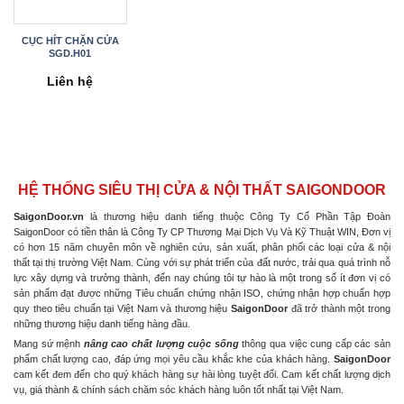
CỤC HÍT CHẶN CỬA
SGD.H01
Liên hệ
HỆ THỐNG SIÊU THỊ CỬA & NỘI THẤT SAIGONDOOR
SaigonDoor.vn
là thương hiệu danh tiếng thuộc Công Ty Cổ Phần Tập Đoàn
SaigonDoor có tiền thân là Công Ty CP Thương Mại Dịch Vụ Và Kỹ Thuật WIN, Đơn vị
có hơn 15 năm chuyên môn về nghiên cứu, sản xuất, phân phối các loại cửa & nội
thất tại thị trường Việt Nam. Cùng với sự phát triển của đất nước, trải qua quá trình nỗ
lực xây dựng và trưởng thành, đến nay chúng tôi tự hào là một trong số ít đơn vị có
sản phẩm đạt được những Tiêu chuẩn chứng nhận ISO, chứng nhận hợp chuẩn hợp
quy theo tiêu chuẩn tại Việt Nam và thương hiệu
SaigonDoor
đã trở thành một trong
những thương hiệu danh tiếng hàng đầu.
Mang sứ mệnh
nâng cao chất lượng cuộc sống
thông qua việc cung cấp các sản
phẩm chất lượng cao, đáp ứng mọi yêu cầu khắc khe của khách hàng.
SaigonDoor
cam kết đem đến cho quý khách hàng sự hài lòng tuyệt đối. Cam kết chất lượng dịch
vụ, giá thành & chính sách chăm sóc khách hàng luôn tốt nhất tại Việt Nam.