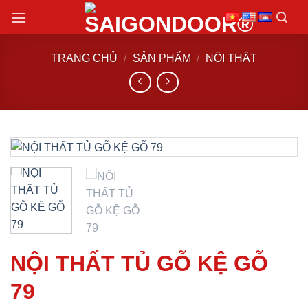
Chuyển
đến
nội
TRANG CHỦ
/
SẢN PHẨM
/
NỘI THẤT
dung
NỘI THẤT TỦ GỖ KỆ GỖ
79