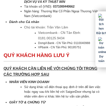
DỊCH VỤ VÀ KỸ THUẬT WIN
Tài khoản số (VND):
0371000440662
Ngân hàng: Thương Mại Cổ Phần Ngoại Thương Việt
Nam (Vietcombank)
Dành cho Cá nhân
Chủ tài khoản: Trần Văn Lãm
Vietcombank - CN Tân Định:
Đặt lịc
0181.00125.9434
DongA Bank - CN Tân Phú: 0110040988
VPbank - CN Tân Phú: 90195751
QUÝ KHÁCH HÀNG LƯU Ý
Dự
toán
QUÝ KHÁCH CẦN LIÊN HỆ VỚI CHÚNG TÔI TRONG
CÁC TRƯỜNG HỢP SAU
NHÂN VIÊN KINH DOANH
Sử dụng khác số điện thoại quy định ở trên để làm việc
hoặc ngay sau khi liên hệ với SaigonDoor nhưng lại có
nhân viên đơn vị khác liên hệ tư vấn sản phẩm.
GIẤY TỜ & CHỨNG TỪ