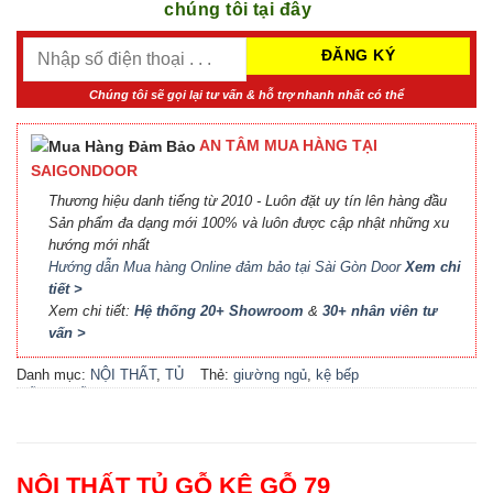
chúng tôi tại đây
Chúng tôi sẽ gọi lại tư vấn & hỗ trợ nhanh nhất có thể
AN TÂM MUA HÀNG TẠI
SAIGONDOOR
Thương hiệu danh tiếng từ 2010 - Luôn đặt uy tín lên hàng đầu
Sản phẩm đa dạng mới 100% và luôn được cập nhật những xu
hướng mới nhất
Hướng dẫn Mua hàng Online đảm bảo tại Sài Gòn Door
Xem chi
tiết >
Xem chi tiết:
Hệ thống 20+ Showroom
&
30+ nhân viên tư
vấn >
Danh mục:
NỘI THẤT
,
TỦ
Thẻ:
giường ngủ
,
kệ bếp
GỖ KỆ GỖ
đẹp
,
kệ gỗ
,
locker
,
nội thất
bếp
,
nội thất phòng khách
,
nội thất phòng ngủ
,
phụ kiện
cầu thang
,
phụ kiện cửa
,
tủ
NỘI THẤT TỦ GỖ KỆ GỖ 79
bếp
,
tủ bếp đẹp
,
tủ gỗ
,
tủ