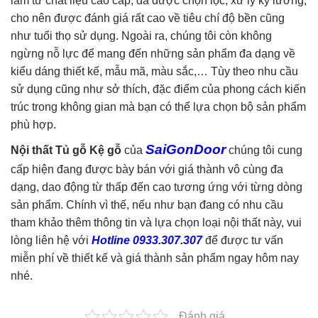
làm từ chất liệu cao cấp, đã được chọn lọc, xử lý kỹ lưỡng,
cho nên được đánh giá rất cao về tiêu chí độ bền cũng
như tuổi thọ sử dụng. Ngoài ra, chúng tôi còn không
ngừng nỗ lực để mang đến những sản phẩm đa dạng về
kiểu dáng thiết kế, mẫu mã, màu sắc,… Tùy theo nhu cầu
sử dụng cũng như sở thích, đặc điểm của phong cách kiến
trúc trong không gian mà bạn có thể lựa chọn bộ sản phẩm
phù hợp.
SaiGonDoor
Nội thất Tủ gỗ Kệ gỗ
của
chúng tôi cung
cấp hiện đang được bày bán với giá thành vô cùng đa
dạng, dao động từ thấp đến cao tương ứng với từng dòng
sản phẩm. Chính vì thế, nếu như bạn đang có nhu cầu
tham khảo thêm thông tin và lựa chọn loại nội thất này, vui
lòng liên hệ với
Hotline 0933.307.307
để được tư vấn
miễn phí về thiết kế và giá thành sản phẩm ngay hôm nay
nhé.
Đánh giá