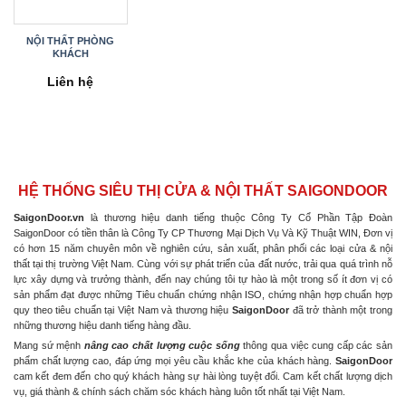
NỘI THẤT PHÒNG
KHÁCH
Liên hệ
HỆ THỐNG SIÊU THỊ CỬA & NỘI THẤT SAIGONDOOR
SaigonDoor.vn
là thương hiệu danh tiếng thuộc Công Ty Cổ Phần Tập Đoàn
SaigonDoor có tiền thân là Công Ty CP Thương Mại Dịch Vụ Và Kỹ Thuật WIN, Đơn vị
có hơn 15 năm chuyên môn về nghiên cứu, sản xuất, phân phối các loại cửa & nội
thất tại thị trường Việt Nam. Cùng với sự phát triển của đất nước, trải qua quá trình nỗ
lực xây dựng và trưởng thành, đến nay chúng tôi tự hào là một trong số ít đơn vị có
sản phẩm đạt được những Tiêu chuẩn chứng nhận ISO, chứng nhận hợp chuẩn hợp
quy theo tiêu chuẩn tại Việt Nam và thương hiệu
SaigonDoor
đã trở thành một trong
những thương hiệu danh tiếng hàng đầu.
Mang sứ mệnh
nâng cao chất lượng cuộc sống
thông qua việc cung cấp các sản
phẩm chất lượng cao, đáp ứng mọi yêu cầu khắc khe của khách hàng.
SaigonDoor
cam kết đem đến cho quý khách hàng sự hài lòng tuyệt đối. Cam kết chất lượng dịch
vụ, giá thành & chính sách chăm sóc khách hàng luôn tốt nhất tại Việt Nam.