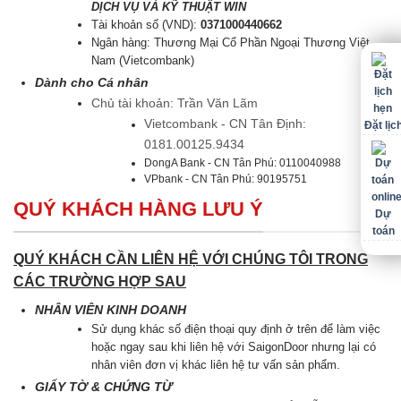
DỊCH VỤ VÀ KỸ THUẬT WIN
Tài khoản số (VND):
0371000440662
Ngân hàng: Thương Mại Cổ Phần Ngoại Thương Việt
Nam (Vietcombank)
Dành cho Cá nhân
Chủ tài khoản: Trần Văn Lãm
Vietcombank - CN Tân Định:
Đặt lịc
0181.00125.9434
DongA Bank - CN Tân Phú: 0110040988
VPbank - CN Tân Phú: 90195751
QUÝ KHÁCH HÀNG LƯU Ý
Dự
toán
QUÝ KHÁCH CẦN LIÊN HỆ VỚI CHÚNG TÔI TRONG
CÁC TRƯỜNG HỢP SAU
NHÂN VIÊN KINH DOANH
Sử dụng khác số điện thoại quy định ở trên để làm việc
hoặc ngay sau khi liên hệ với SaigonDoor nhưng lại có
nhân viên đơn vị khác liên hệ tư vấn sản phẩm.
GIẤY TỜ & CHỨNG TỪ