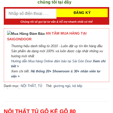
chúng tôi tại đây
Chúng tôi sẽ gọi lại tư vấn & hỗ trợ nhanh nhất có thể
AN TÂM MUA HÀNG TẠI
SAIGONDOOR
Thương hiệu danh tiếng từ 2010 - Luôn đặt uy tín lên hàng đầu
Sản phẩm đa dạng mới 100% và luôn được cập nhật những xu
hướng mới nhất
Hướng dẫn Mua hàng Online đảm bảo tại Sài Gòn Door
Xem chi
tiết >
Xem chi tiết:
Hệ thống 20+ Showroom
&
30+ nhân viên tư
vấn >
Danh mục:
NỘI THẤT
,
TỦ
Thẻ:
giường ngủ
,
kệ bếp
GỖ KỆ GỖ
đẹp
,
kệ gỗ
,
locker
,
nội thất
bếp
,
nội thất phòng khách
,
nội thất phòng ngủ
,
phụ kiện
cầu thang
,
phụ kiện cửa
,
tủ
NỘI THẤT TỦ GỖ KỆ GỖ 80
bếp
,
tủ bếp đẹp
,
tủ gỗ
,
tủ