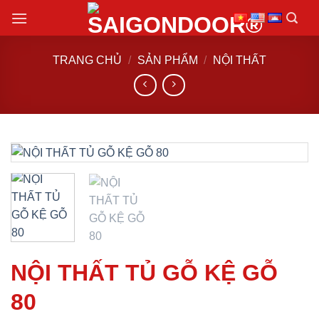
Chuyển
đến
nội
TRANG CHỦ
/
SẢN PHẨM
/
NỘI THẤT
dung
NỘI THẤT TỦ GỖ KỆ GỖ
80