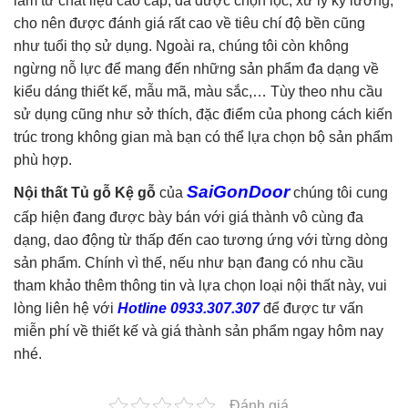
làm từ chất liệu cao cấp, đã được chọn lọc, xử lý kỹ lưỡng,
cho nên được đánh giá rất cao về tiêu chí độ bền cũng
như tuổi thọ sử dụng. Ngoài ra, chúng tôi còn không
ngừng nỗ lực để mang đến những sản phẩm đa dạng về
kiểu dáng thiết kế, mẫu mã, màu sắc,… Tùy theo nhu cầu
sử dụng cũng như sở thích, đặc điểm của phong cách kiến
trúc trong không gian mà bạn có thể lựa chọn bộ sản phẩm
phù hợp.
SaiGonDoor
Nội thất Tủ gỗ Kệ gỗ
của
chúng tôi cung
cấp hiện đang được bày bán với giá thành vô cùng đa
dạng, dao động từ thấp đến cao tương ứng với từng dòng
sản phẩm. Chính vì thế, nếu như bạn đang có nhu cầu
tham khảo thêm thông tin và lựa chọn loại nội thất này, vui
lòng liên hệ với
Hotline 0933.307.307
để được tư vấn
miễn phí về thiết kế và giá thành sản phẩm ngay hôm nay
nhé.
Đánh giá