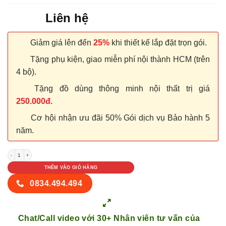
Liên hệ
Giảm giá lên đến
25%
khi thiết kế lắp đặt trọn gói.
Tặng phụ kiện, giao miễn phí nội thành HCM (trên
4 bộ).
Tặng đồ dùng thông minh nội thất trị giá
250.000đ.
Cơ hội nhận ưu đãi 50% Gói dịch vụ Bảo hành 5
năm.
NỘI THẤT TỦ GỖ KỆ GỖ 80 số lượng
THÊM VÀO GIỎ HÀNG
0834.494.494
Chat/Call video với 30+ Nhân viên tư vấn của