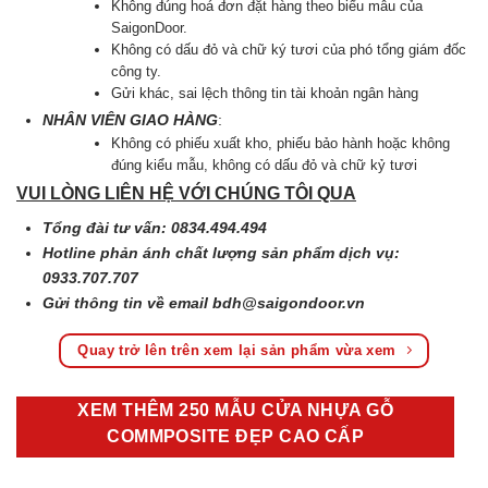
Không đúng hoá đơn đặt hàng theo biểu mẫu của
SaigonDoor.
Không có dấu đỏ và chữ ký tươi của phó tổng giám đốc
công ty.
Gửi khác, sai lệch thông tin tài khoản ngân hàng
NHÂN VIÊN GIAO HÀNG
:
Không có phiếu xuất kho, phiếu bảo hành hoặc không
đúng kiểu mẫu, không có dấu đỏ và chữ kỷ tươi
VUI LÒNG LIÊN HỆ VỚI CHÚNG TÔI QUA
Tổng đài tư vấn: 0834.494.494
Hotline phản ánh chất lượng sản phẩm dịch vụ:
0933.707.707
Gửi thông tin về email
bdh@saigondoor.vn
Quay trở lên trên xem lại sản phẩm vừa xem
XEM THÊM 250 MẪU CỬA NHỰA GỖ
COMMPOSITE ĐẸP CAO CẤP