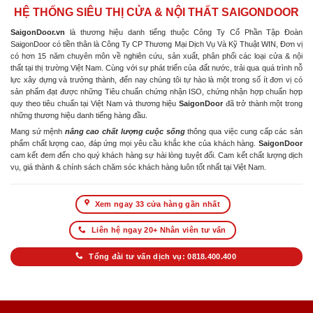
HỆ THỐNG SIÊU THỊ CỬA & NỘI THẤT SAIGONDOOR
SaigonDoor.vn
là thương hiệu danh tiếng thuộc Công Ty Cổ Phần Tập Đoàn
SaigonDoor có tiền thân là Công Ty CP Thương Mại Dịch Vụ Và Kỹ Thuật WIN, Đơn vị
có hơn 15 năm chuyên môn về nghiên cứu, sản xuất, phân phối các loại cửa & nội
thất tại thị trường Việt Nam. Cùng với sự phát triển của đất nước, trải qua quá trình nỗ
lực xây dựng và trưởng thành, đến nay chúng tôi tự hào là một trong số ít đơn vị có
sản phẩm đạt được những Tiêu chuẩn chứng nhận ISO, chứng nhận hợp chuẩn hợp
quy theo tiêu chuẩn tại Việt Nam và thương hiệu
SaigonDoor
đã trở thành một trong
những thương hiệu danh tiếng hàng đầu.
Mang sứ mệnh
nâng cao chất lượng cuộc sống
thông qua việc cung cấp các sản
phẩm chất lượng cao, đáp ứng mọi yêu cầu khắc khe của khách hàng.
SaigonDoor
cam kết đem đến cho quý khách hàng sự hài lòng tuyệt đối. Cam kết chất lượng dịch
vụ, giá thành & chính sách chăm sóc khách hàng luôn tốt nhất tại Việt Nam.
Xem ngay 33 cửa hàng gần nhất
Liên hệ ngay 20+ Nhân viên tư vấn
Tổng đài tư vấn dịch vụ: 0818.400.400