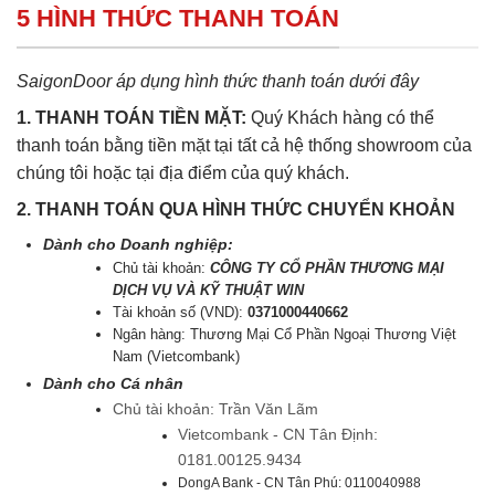
5 HÌNH THỨC THANH TOÁN
SaigonDoor áp dụng hình thức thanh toán dưới đây
1. THANH TOÁN TIỀN MẶT:
Quý Khách hàng có thể
thanh toán bằng tiền mặt tại tất cả hệ thống showroom của
chúng tôi hoặc tại địa điểm của quý khách.
2. THANH TOÁN QUA HÌNH THỨC CHUYỂN KHOẢN
Dành cho Doanh nghiệp:
Chủ tài khoản:
CÔNG TY CỔ PHẦN THƯƠNG MẠI
DỊCH VỤ VÀ KỸ THUẬT WIN
Tài khoản số (VND):
0371000440662
Ngân hàng: Thương Mại Cổ Phần Ngoại Thương Việt
Nam (Vietcombank)
Dành cho Cá nhân
Chủ tài khoản: Trần Văn Lãm
Vietcombank - CN Tân Định:
0181.00125.9434
DongA Bank - CN Tân Phú: 0110040988