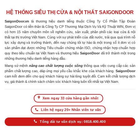
HỆ THỐNG SIÊU THỊ CỬA & NỘI THẤT SAIGONDOOR
SaigonDoor.vn
là thương hiệu danh tiếng thuộc Công Ty Cổ Phần Tập Đoàn
SaigonDoor có tiền thân là Công Ty CP Thương Mại Dịch Vụ Và Kỹ Thuật WIN, Đơn vị
có hơn 15 năm chuyên môn về nghiên cứu, sản xuất, phân phối các loại cửa & nội
thất tại thị trường Việt Nam. Cùng với sự phát triển của đất nước, trải qua quá trình nỗ
lực xây dựng và trưởng thành, đến nay chúng tôi tự hào là một trong số ít đơn vị có
sản phẩm đạt được những Tiêu chuẩn chứng nhận ISO, chứng nhận hợp chuẩn hợp
quy theo tiêu chuẩn tại Việt Nam và thương hiệu
SaigonDoor
đã trở thành một trong
những thương hiệu danh tiếng hàng đầu.
Mang sứ mệnh
nâng cao chất lượng cuộc sống
thông qua việc cung cấp các sản
phẩm chất lượng cao, đáp ứng mọi yêu cầu khắc khe của khách hàng.
SaigonDoor
cam kết đem đến cho quý khách hàng sự hài lòng tuyệt đối. Cam kết chất lượng dịch
vụ, giá thành & chính sách chăm sóc khách hàng luôn tốt nhất tại Việt Nam.
Xem ngay 33 cửa hàng gần nhất
Liên hệ ngay 20+ Nhân viên tư vấn
Tổng đài tư vấn dịch vụ: 0818.400.400