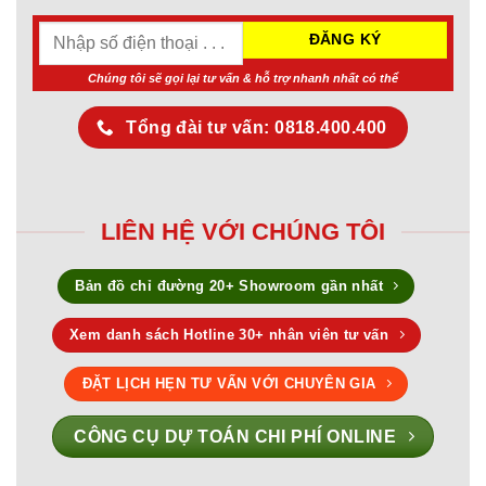
Chúng tôi sẽ gọi lại tư vấn & hỗ trợ nhanh nhất có thể
Tổng đài tư vấn: 0818.400.400
LIÊN HỆ VỚI CHÚNG TÔI
Bản đồ chỉ đường 20+ Showroom gần nhất
Xem danh sách Hotline 30+ nhân viên tư vấn
ĐẶT LỊCH HẸN TƯ VẤN VỚI CHUYÊN GIA
CÔNG CỤ DỰ TOÁN CHI PHÍ ONLINE