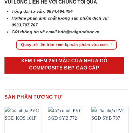
VUI LÒNG LIÊN HỆ VỚI CHÚNG TÔI QUA
Tổng đài tư vấn: 0834.494.494
Hotline phản ánh chất lượng sản phẩm dịch vụ:
0933.707.707
Gửi thông tin về email
bdh@saigondoor.vn
Quay trở lên trên xem lại sản phẩm vừa xem
XEM THÊM 250 MẪU CỬA NHỰA GỖ
COMMPOSITE ĐẸP CAO CẤP
SẢN PHẨM TƯƠNG TỰ