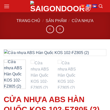
Chuyển
đến
nội
TRANG CHỦ
/
SẢN PHẨM
/
CỬA NHỰA
dung
CỬA NHỰA ABS HÀN
QUỐC KOS 102-FZ805 (2)