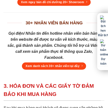
Xem ngay bản đồ chỉ đường 20+ Showroom
30+ NHÂN VIÊN BÁN HÀNG
Gọi điện/ Nhắn tin đến hotline nhân viên bán hàng
Đặt lịc
trên website để được tư vấn về kích thước, màu
sắc, giá thành sản phẩm. Chúng tôi hỗ trợ cả Video
call xem sản phẩm thực tế thông qua Zalo,
Facebook.
Dự
toán
Xem danh sách 30+ nhân viên tại đây
3. HÓA ĐƠN VÀ CÁC GIẤY TỜ ĐẢM
BẢO KHI MUA HÀNG
Sau khi mua hàng quý khách sẽ được cung cấp những hồ