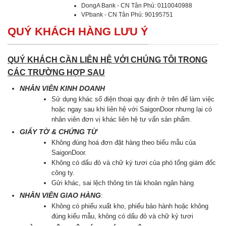
DongA Bank - CN Tân Phú: 0110040988
VPbank - CN Tân Phú: 90195751
QUÝ KHÁCH HÀNG LƯU Ý
QUÝ KHÁCH CẦN LIÊN HỆ VỚI CHÚNG TÔI TRONG
CÁC TRƯỜNG HỢP SAU
NHÂN VIÊN KINH DOANH
Sử dụng khác số điện thoại quy định ở trên để làm việc
hoặc ngay sau khi liên hệ với SaigonDoor nhưng lại có
nhân viên đơn vị khác liên hệ tư vấn sản phẩm.
GIẤY TỜ & CHỨNG TỪ
Không đúng hoá đơn đặt hàng theo biểu mẫu của
SaigonDoor.
Không có dấu đỏ và chữ ký tươi của phó tổng giám đốc
công ty.
Gửi khác, sai lệch thông tin tài khoản ngân hàng
NHÂN VIÊN GIAO HÀNG
:
Không có phiếu xuất kho, phiếu bảo hành hoặc không
đúng kiểu mẫu, không có dấu đỏ và chữ kỷ tươi