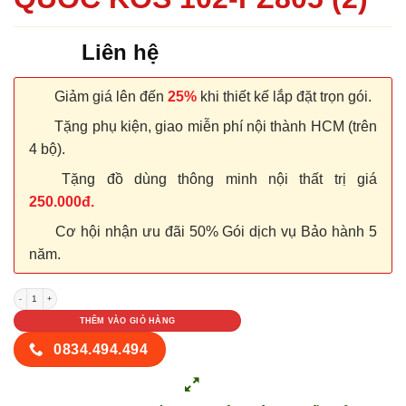
Liên hệ
Giảm giá lên đến
25%
khi thiết kế lắp đặt trọn gói.
Tặng phụ kiện, giao miễn phí nội thành HCM (trên
4 bộ).
Tặng đồ dùng thông minh nội thất trị giá
250.000đ.
Cơ hội nhận ưu đãi 50% Gói dịch vụ Bảo hành 5
năm.
CỬA NHỰA ABS HÀN QUỐC KOS 102-FZ805 (2) số lượng
THÊM VÀO GIỎ HÀNG
0834.494.494