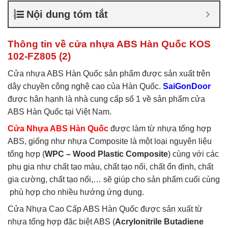
nhựa ABS Hàn Quốc là gì
,
Nội dung tóm tắt
Cửa nhựa ABS Hàn Quốc
tại TP Vĩnh
,
Cửa nhựa ABS
Hàn Quốc tại TPHCM
,
Cửa
Thông tin về cửa nhựa ABS Hàn Quốc KOS
nhựa ABS KOS
102-FZ805 (2)
Cửa nhựa ABS Hàn Quốc sản phẩm được sản xuất trên
dây chuyền công nghệ cao của Hàn Quốc.
SaiGonDoor
được hân hạnh là nhà cung cấp số 1 về sản phẩm cửa
ABS Hàn Quốc tại Việt Nam.
Cửa Nhựa ABS Hàn Quốc
được làm từ nhựa tổng hợp
ABS, giống như nhựa Composite là một loại nguyên liệu
tổng hợp (
WPC – Wood Plastic Composite
) cùng với các
phụ gia như chất tạo màu, chất tạo nối, chất ổn định, chất
gia cường, chất tạo nổi,… sẽ giúp cho sản phẩm cuối cùng
phù hợp cho nhiều hướng ứng dụng.
Cửa Nhựa Cao Cấp ABS Hàn Quốc được sản xuất từ
nhựa tổng hợp đặc biệt ABS (
Acrylonitrile Butadiene