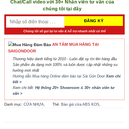
Chat/Call video với 30+ Nhân viên tư vấn của
chúng tôi tại đây
Chúng tôi sẽ gọi lại tư vấn & hỗ trợ nhanh nhất có thể
AN TÂM MUA HÀNG TẠI
SAIGONDOOR
Thương hiệu danh tiếng từ 2010 - Luôn đặt uy tín lên hàng đầu
Sản phẩm đa dạng mới 100% và luôn được cập nhật những xu
hướng mới nhất
Hướng dẫn Mua hàng Online đảm bảo tại Sài Gòn Door
Xem chi
tiết >
Xem chi tiết:
Hệ thống 20+ Showroom
&
30+ nhân viên tư
vấn >
Danh mục:
CỬA NHỰA
,
Thẻ:
Báo giá cửa ABS KOS
,
CỬA NHỰA ABS
,
CỬA
Báo giá cửa nhựa ABS Hàn
NHỰA ABS HÀN QUỐC - 플
Quốc 2021
,
Báo giá cửa
라스틱 문
nhựa ABS Hàn Quốc tại Hà
Nội
,
Cửa ABS KOS
,
Cửa