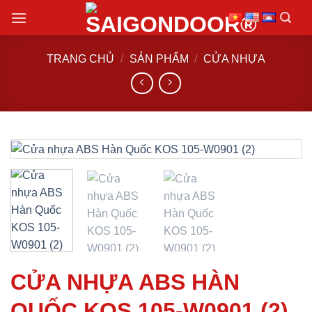
Chuyển
đến
nội
TRANG CHỦ
/
SẢN PHẨM
/
CỬA NHỰA
dung
CỬA NHỰA ABS HÀN
QUỐC KOS 105-W0901 (2)