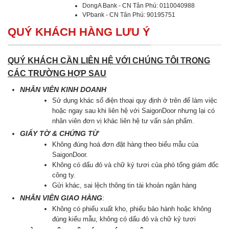
DongA Bank - CN Tân Phú: 0110040988
VPbank - CN Tân Phú: 90195751
QUÝ KHÁCH HÀNG LƯU Ý
QUÝ KHÁCH CẦN LIÊN HỆ VỚI CHÚNG TÔI TRONG
CÁC TRƯỜNG HỢP SAU
NHÂN VIÊN KINH DOANH
Sử dụng khác số điện thoại quy định ở trên để làm việc
hoặc ngay sau khi liên hệ với SaigonDoor nhưng lại có
nhân viên đơn vị khác liên hệ tư vấn sản phẩm.
GIẤY TỜ & CHỨNG TỪ
Không đúng hoá đơn đặt hàng theo biểu mẫu của
SaigonDoor.
Không có dấu đỏ và chữ ký tươi của phó tổng giám đốc
công ty.
Gửi khác, sai lệch thông tin tài khoản ngân hàng
NHÂN VIÊN GIAO HÀNG
:
Không có phiếu xuất kho, phiếu bảo hành hoặc không
đúng kiểu mẫu, không có dấu đỏ và chữ kỷ tươi