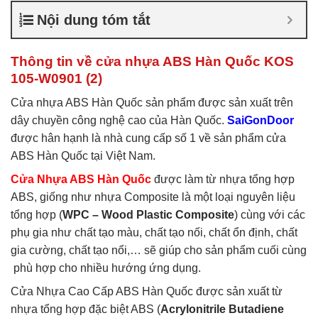
nhựa ABS Hàn Quốc là gì
,
Nội dung tóm tắt
Cửa nhựa ABS Hàn Quốc
tại TP Vĩnh
,
Cửa nhựa ABS
Hàn Quốc tại TPHCM
,
Cửa
Thông tin về cửa nhựa ABS Hàn Quốc KOS
nhựa ABS KOS
105-W0901 (2)
Cửa nhựa ABS Hàn Quốc sản phẩm được sản xuất trên
dây chuyền công nghệ cao của Hàn Quốc.
SaiGonDoor
được hân hạnh là nhà cung cấp số 1 về sản phẩm cửa
ABS Hàn Quốc tại Việt Nam.
Cửa Nhựa ABS Hàn Quốc
được làm từ nhựa tổng hợp
ABS, giống như nhựa Composite là một loại nguyên liệu
tổng hợp (
WPC – Wood Plastic Composite
) cùng với các
phụ gia như chất tạo màu, chất tạo nối, chất ổn định, chất
gia cường, chất tạo nổi,… sẽ giúp cho sản phẩm cuối cùng
phù hợp cho nhiều hướng ứng dụng.
Cửa Nhựa Cao Cấp ABS Hàn Quốc được sản xuất từ
nhựa tổng hợp đặc biệt ABS (
Acrylonitrile Butadiene