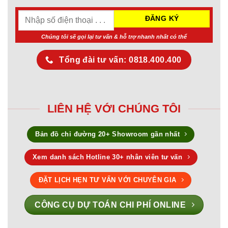
Chúng tôi sẽ gọi lại tư vấn & hỗ trợ nhanh nhất có thể
Tổng đài tư vấn: 0818.400.400
LIÊN HỆ VỚI CHÚNG TÔI
Bản đồ chỉ đường 20+ Showroom gần nhất
Xem danh sách Hotline 30+ nhân viên tư vấn
ĐẶT LỊCH HẸN TƯ VẤN VỚI CHUYÊN GIA
CÔNG CỤ DỰ TOÁN CHI PHÍ ONLINE