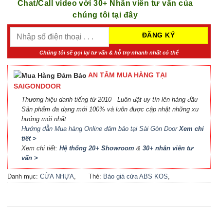
Chat/Call video với 30+ Nhân viên tư vấn của
chúng tôi tại đây
Chúng tôi sẽ gọi lại tư vấn & hỗ trợ nhanh nhất có thể
AN TÂM MUA HÀNG TẠI
SAIGONDOOR
Thương hiệu danh tiếng từ 2010 - Luôn đặt uy tín lên hàng đầu
Sản phẩm đa dạng mới 100% và luôn được cập nhật những xu
hướng mới nhất
Hướng dẫn Mua hàng Online đảm bảo tại Sài Gòn Door
Xem chi
tiết >
Xem chi tiết:
Hệ thống 20+ Showroom
&
30+ nhân viên tư
vấn >
Danh mục:
CỬA NHỰA
,
Thẻ:
Báo giá cửa ABS KOS
,
CỬA NHỰA ABS
,
CỬA
Báo giá cửa nhựa ABS Hàn
NHỰA ABS HÀN QUỐC - 플
Quốc 2021
,
Báo giá cửa
라스틱 문
nhựa ABS Hàn Quốc tại Hà
Nội
,
Cửa ABS KOS
,
Cửa