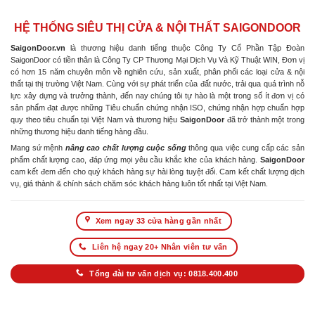
HỆ THỐNG SIÊU THỊ CỬA & NỘI THẤT SAIGONDOOR
SaigonDoor.vn
là thương hiệu danh tiếng thuộc Công Ty Cổ Phần Tập Đoàn
SaigonDoor có tiền thân là Công Ty CP Thương Mại Dịch Vụ Và Kỹ Thuật WIN, Đơn vị
có hơn 15 năm chuyên môn về nghiên cứu, sản xuất, phân phối các loại cửa & nội
thất tại thị trường Việt Nam. Cùng với sự phát triển của đất nước, trải qua quá trình nỗ
lực xây dựng và trưởng thành, đến nay chúng tôi tự hào là một trong số ít đơn vị có
sản phẩm đạt được những Tiêu chuẩn chứng nhận ISO, chứng nhận hợp chuẩn hợp
quy theo tiêu chuẩn tại Việt Nam và thương hiệu
SaigonDoor
đã trở thành một trong
những thương hiệu danh tiếng hàng đầu.
Mang sứ mệnh
nâng cao chất lượng cuộc sống
thông qua việc cung cấp các sản
phẩm chất lượng cao, đáp ứng mọi yêu cầu khắc khe của khách hàng.
SaigonDoor
cam kết đem đến cho quý khách hàng sự hài lòng tuyệt đối. Cam kết chất lượng dịch
vụ, giá thành & chính sách chăm sóc khách hàng luôn tốt nhất tại Việt Nam.
Xem ngay 33 cửa hàng gần nhất
Liên hệ ngay 20+ Nhân viên tư vấn
Tổng đài tư vấn dịch vụ: 0818.400.400