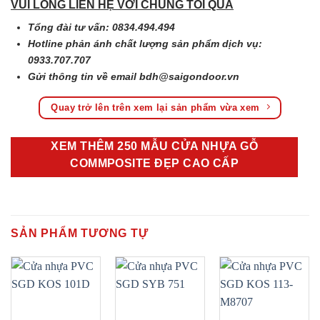
VUI LÒNG LIÊN HỆ VỚI CHÚNG TÔI QUA
Tổng đài tư vấn: 0834.494.494
Hotline phản ánh chất lượng sản phẩm dịch vụ:
0933.707.707
Gửi thông tin về email
bdh@saigondoor.vn
Quay trở lên trên xem lại sản phẩm vừa xem
XEM THÊM 250 MẪU CỬA NHỰA GỖ
COMMPOSITE ĐẸP CAO CẤP
SẢN PHẨM TƯƠNG TỰ