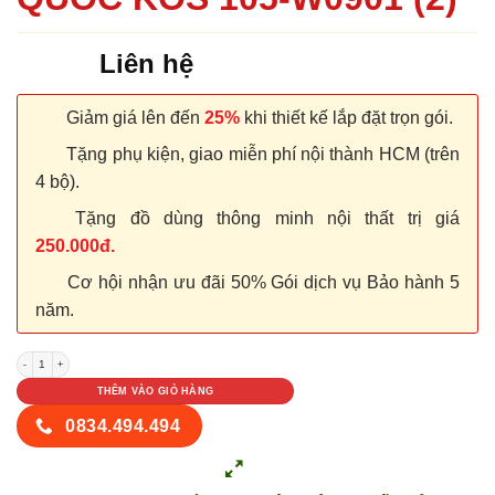
Liên hệ
Giảm giá lên đến
25%
khi thiết kế lắp đặt trọn gói.
Tặng phụ kiện, giao miễn phí nội thành HCM (trên
4 bộ).
Tặng đồ dùng thông minh nội thất trị giá
250.000đ.
Cơ hội nhận ưu đãi 50% Gói dịch vụ Bảo hành 5
năm.
CỬA NHỰA ABS HÀN QUỐC KOS 105-W0901 (2) số lượng
THÊM VÀO GIỎ HÀNG
0834.494.494