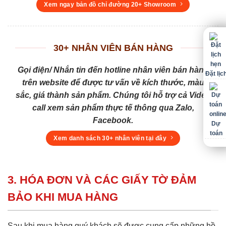
Xem ngay bản đồ chỉ đường 20+ Showroom
30+ NHÂN VIÊN BÁN HÀNG
Gọi điện/ Nhắn tin đến hotline nhân viên bán hàng
Đặt lịc
trên website để được tư vấn về kích thước, màu
sắc, giá thành sản phẩm. Chúng tôi hỗ trợ cả Video
call xem sản phẩm thực tế thông qua Zalo,
Facebook.
Dự
toán
Xem danh sách 30+ nhân viên tại đây
3. HÓA ĐƠN VÀ CÁC GIẤY TỜ ĐẢM
BẢO KHI MUA HÀNG
Sau khi mua hàng quý khách sẽ được cung cấp những hồ