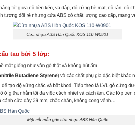
 tốt giữa độ bền kéo, va đập, độ cứng bề mặt, độ rắn, độ chịu 
nh tương đối rẻ nhưng cửa ABS có chất lượng cao cấp, mang v
Cửa nhựa ABS Hàn Quốc KOS 110-W0901
u tạo bởi 5 lớp:
bề mặt giống như vân gỗ thật và không hút ẩm
nitrile Butadiene Styrene
) và các chất phụ gia đặc biệt khác 
ể tạo độ vững chắc và bắt khoá. Tiếp theo là LVL gỗ cứng đượ
ở giữa nhằm tối đa việc cách nhiệt và cách âm. Các lớp trên đ
o ra cánh cửa dày 39 mm, chắc chắn, không cong vênh…
Mặt cắt mẫu góc cửa nhựa ABS Hàn Quốc