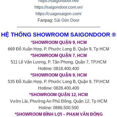
https://saigondoor.net/
https://saigondoor.com.vn/
https://cuagosaigon.com/
Fanpag:
Sài Gòn Door
————————————————————
HỆ THỐNG SHOWROOM SAIGONDOOR ®
*
SHOWROOM QUẬN 9, HCM
669 Đỗ Xuân Hợp, P. Phước Long B, Quận 9, Tp HCM
*SHOWROOM QUẬN 7, HCM
511 Lê Văn Lương, P. Tân Phong, Quận 7, TP.HCM
Hotline: 0818.400.400
*SHOWROOM QUẬN 9, HCM
535 Đỗ Xuân Hợp, P. Phước Long B, Quận 9, TP.HCM
Hotline: 0828.400.400
*SHOWROOM QUẬN 12, HCM
Vườn Lài, Phường An Phú Đông, Quận 12, Tp HCM
Holine: 0886.500.500
*SHOWROOM BÌNH LỢI – PHẠM VĂN ĐỒNG