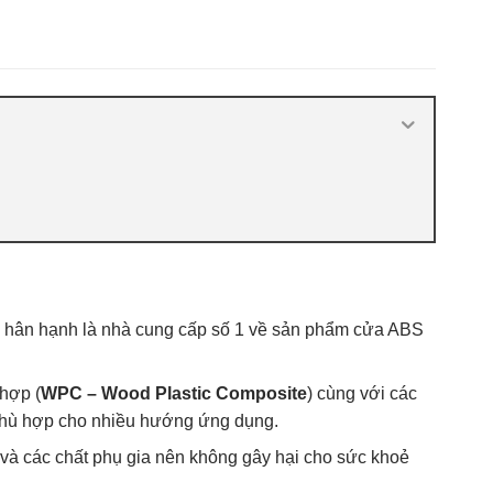
- 플
nhựa ABS Hàn Quốc 2021
,
Báo giá cửa
nhựa ABS Hàn Quốc tại Hà Nội
,
Cửa
ABS KOS
,
Cửa nhựa ABS Hàn Quốc là
gì
,
Cửa nhựa ABS Hàn Quốc tại TP
Vĩnh
,
Cửa nhựa ABS Hàn Quốc tại
TPHCM
,
Cửa nhựa ABS KOS
hân hạnh là nhà cung cấp số 1 về sản phẩm cửa ABS
hợp (
WPC – Wood Plastic Composite
) cùng với các
g phù hợp cho nhiều hướng ứng dụng.
 và các chất phụ gia nên không gây hại cho sức khoẻ