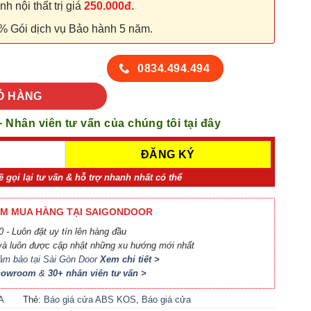
 nội thất trị giá
250.000đ.
% Gói dịch vụ Bảo hành 5 năm.
 110-W0901 số lượng
0834.494.494
Ỏ HÀNG
+ Nhân viên tư vấn của chúng tôi tại đây
ẽ gọi lại tư vấn & hỗ trợ nhanh nhất có thể
M MUA HÀNG TẠI SAIGONDOOR
 - Luôn đặt uy tín lên hàng đầu
à luôn được cập nhật những xu hướng mới nhất
ảm bảo tại Sài Gòn Door
Xem chi tiết >
Showroom
&
30+ nhân viên tư vấn >
A
Thẻ:
Báo giá cửa ABS KOS
,
Báo giá cửa