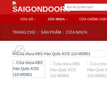
Chuyển
Tìm
đến
kiếm:
nội
CỬA GỖ
CỬA NHỰA
CỬA CHỐNG CHÁ
dung
TRANG CHỦ
/
SẢN PHẨM
/
CỬA NHỰA