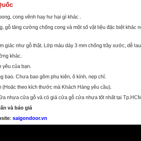
Quốc
bong, cong vênh hay hư hại gì khác .
g, gỗ tăng cường chống cong và một số vật liệu đặc biệt khác
ảm giác như gỗ thật. Lớp màu dày 3 mm chống trầy xước, dễ lau
ường khác.
n yêu của bạn.
g bao. Chưa bao gồm phụ kiện, ô kính, nẹp chỉ.
 (Hoặc theo kích thước mà Khách Hàng yêu cầu).
 cửa nhựa cửa gỗ và có giá cửa gỗ cửa nhựa tốt nhất tại Tp.HCM
ấn và báo giá
site:
saigondoor.vn