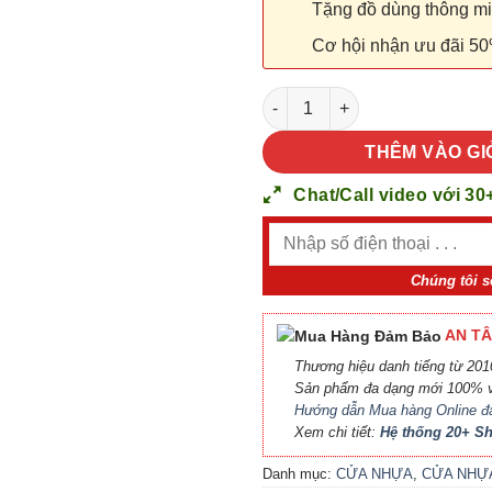
Tặng đồ dùng thông minh
Cơ hội nhận ưu đãi 50
CỬA NHỰA ABS HÀN QUỐC KOS
THÊM VÀO GI
Chat/Call video với 30
Chúng tôi s
AN TÂ
Thương hiệu danh tiếng từ 2010
Sản phẩm đa dạng mới 100% v
Hướng dẫn Mua hàng Online đ
Xem chi tiết:
Hệ thống 20+ 
Danh mục:
CỬA NHỰA
,
CỬA NHỰ