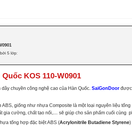
ABS
,
CỬA NHỰA ABS HÀN QUỐC 
라스틱 문
W0901
ởi 5 lớp:
n Quốc KOS 110-W0901
 dây chuyền công nghệ cao của Hàn Quốc.
SaiGonDoor
được 
ABS, giống như nhựa Composite là một loại nguyên liệu tổng 
 chất gia cường, chất tạo nổi,… sẽ giúp cho sản phẩm cuối cùn
ựa tổng hợp đặc biệt ABS (
Acrylonitrile Butadiene Styrene
)