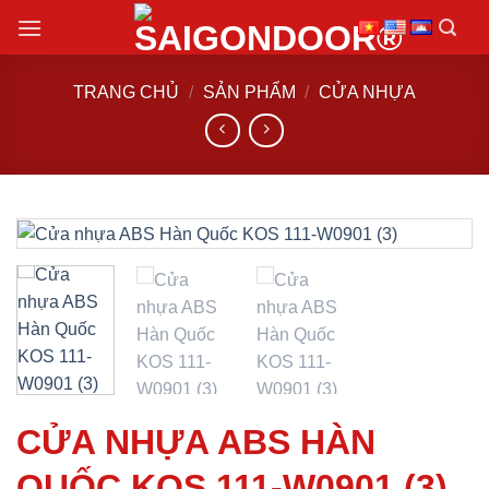
Chuyển
đến
nội
TRANG CHỦ
/
SẢN PHẨM
/
CỬA NHỰA
dung
CỬA NHỰA ABS HÀN
QUỐC KOS 111-W0901 (3)