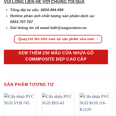
VUI LÒNG LIÊN HỆ VỚI CHÚNG TÔI QUA
Tổng đài tư vấn: 0834.494.494
Hotline phản ánh chất lượng sản phẩm dịch vụ:
0933.707.707
Gửi thông tin về email
bdh@saigondoor.vn
Quay trở lên trên xem lại sản phẩm vừa xem
XEM THÊM 250 MẪU CỬA NHỰA GỖ
COMMPOSITE ĐẸP CAO CẤP
SẢN PHẨM TƯƠNG TỰ