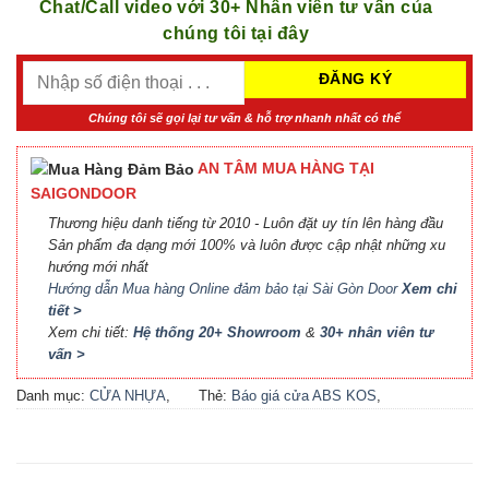
Chat/Call video với 30+ Nhân viên tư vấn của
chúng tôi tại đây
Chúng tôi sẽ gọi lại tư vấn & hỗ trợ nhanh nhất có thể
AN TÂM MUA HÀNG TẠI
SAIGONDOOR
Thương hiệu danh tiếng từ 2010 - Luôn đặt uy tín lên hàng đầu
Sản phẩm đa dạng mới 100% và luôn được cập nhật những xu
hướng mới nhất
Hướng dẫn Mua hàng Online đảm bảo tại Sài Gòn Door
Xem chi
tiết >
Xem chi tiết:
Hệ thống 20+ Showroom
&
30+ nhân viên tư
vấn >
Danh mục:
CỬA NHỰA
,
Thẻ:
Báo giá cửa ABS KOS
,
CỬA NHỰA ABS
,
CỬA
Báo giá cửa nhựa ABS Hàn
NHỰA ABS HÀN QUỐC - 플
Quốc 2021
,
Báo giá cửa
라스틱 문
nhựa ABS Hàn Quốc tại Hà
Nội
,
Cửa ABS KOS
,
Cửa