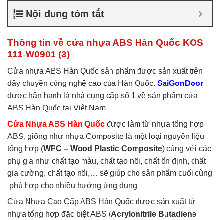
nhựa ABS Hàn Quốc là gì
,
Nội dung tóm tắt
Cửa nhựa ABS Hàn Quốc
tại TP Vĩnh
,
Cửa nhựa ABS
Hàn Quốc tại TPHCM
,
Cửa
Thông tin về cửa nhựa ABS Hàn Quốc KOS
nhựa ABS KOS
111-W0901 (3)
Cửa nhựa ABS Hàn Quốc sản phẩm được sản xuất trên
dây chuyền công nghệ cao của Hàn Quốc.
SaiGonDoor
được hân hạnh là nhà cung cấp số 1 về sản phẩm cửa
ABS Hàn Quốc tại Việt Nam.
Cửa Nhựa ABS Hàn Quốc
được làm từ nhựa tổng hợp
ABS, giống như nhựa Composite là một loại nguyên liệu
tổng hợp (
WPC – Wood Plastic Composite
) cùng với các
phụ gia như chất tạo màu, chất tạo nối, chất ổn định, chất
gia cường, chất tạo nổi,… sẽ giúp cho sản phẩm cuối cùng
phù hợp cho nhiều hướng ứng dụng.
Cửa Nhựa Cao Cấp ABS Hàn Quốc được sản xuất từ
nhựa tổng hợp đặc biệt ABS (
Acrylonitrile Butadiene