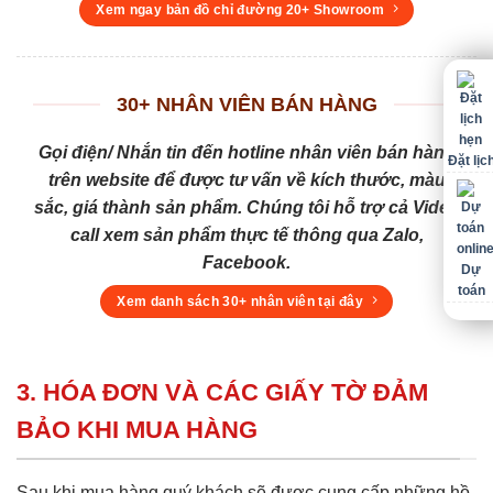
Xem ngay bản đồ chỉ đường 20+ Showroom
30+ NHÂN VIÊN BÁN HÀNG
Gọi điện/ Nhắn tin đến hotline nhân viên bán hàng
Đặt lịc
trên website để được tư vấn về kích thước, màu
sắc, giá thành sản phẩm. Chúng tôi hỗ trợ cả Video
call xem sản phẩm thực tế thông qua Zalo,
Facebook.
Dự
toán
Xem danh sách 30+ nhân viên tại đây
3. HÓA ĐƠN VÀ CÁC GIẤY TỜ ĐẢM
BẢO KHI MUA HÀNG
Sau khi mua hàng quý khách sẽ được cung cấp những hồ