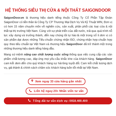
HỆ THỐNG SIÊU THỊ CỬA & NỘI THẤT SAIGONDOOR
SaigonDoor.vn
là thương hiệu danh tiếng thuộc Công Ty Cổ Phần Tập Đoàn
SaigonDoor có tiền thân là Công Ty CP Thương Mại Dịch Vụ Và Kỹ Thuật WIN, Đơn vị
có hơn 15 năm chuyên môn về nghiên cứu, sản xuất, phân phối các loại cửa & nội
thất tại thị trường Việt Nam. Cùng với sự phát triển của đất nước, trải qua quá trình nỗ
lực xây dựng và trưởng thành, đến nay chúng tôi tự hào là một trong số ít đơn vị có
sản phẩm đạt được những Tiêu chuẩn chứng nhận ISO, chứng nhận hợp chuẩn hợp
quy theo tiêu chuẩn tại Việt Nam và thương hiệu
SaigonDoor
đã trở thành một trong
những thương hiệu danh tiếng hàng đầu.
Mang sứ mệnh
nâng cao chất lượng cuộc sống
thông qua việc cung cấp các sản
phẩm chất lượng cao, đáp ứng mọi yêu cầu khắc khe của khách hàng.
SaigonDoor
cam kết đem đến cho quý khách hàng sự hài lòng tuyệt đối. Cam kết chất lượng dịch
vụ, giá thành & chính sách chăm sóc khách hàng luôn tốt nhất tại Việt Nam.
Xem ngay 33 cửa hàng gần nhất
Liên hệ ngay 20+ Nhân viên tư vấn
Tổng đài tư vấn dịch vụ: 0818.400.400