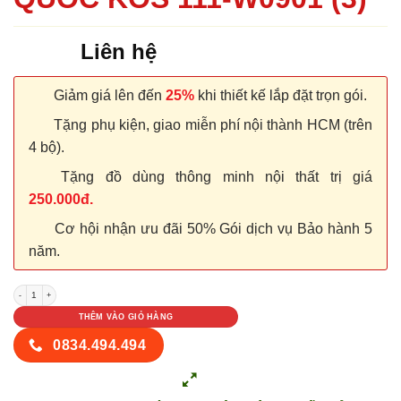
Liên hệ
Giảm giá lên đến
25%
khi thiết kế lắp đặt trọn gói.
Tặng phụ kiện, giao miễn phí nội thành HCM (trên
4 bộ).
Tặng đồ dùng thông minh nội thất trị giá
250.000đ.
Cơ hội nhận ưu đãi 50% Gói dịch vụ Bảo hành 5
năm.
CỬA NHỰA ABS HÀN QUỐC KOS 111-W0901 (3) số lượng
THÊM VÀO GIỎ HÀNG
0834.494.494