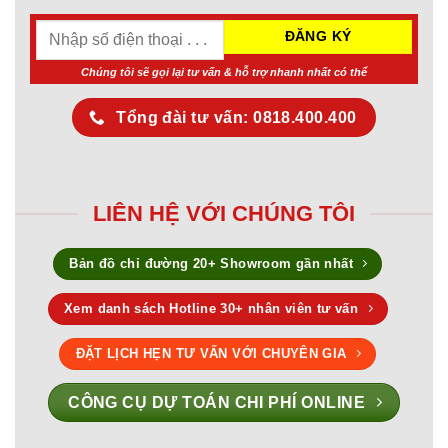
Chúng tôi sẽ gọi lại tư vấn & hỗ trợ nhanh nhất có thể
Tổng đài tư vấn: 0818.400.400
LIÊN HỆ VỚI CHÚNG TÔI
Bản đồ chỉ đường 20+ Showroom gần nhất
Xem danh sách Hotline 30+ nhân viên tư vấn
ĐẶT LỊCH HẸN TƯ VẤN VỚI CHUYÊN GIA
CÔNG CỤ DỰ TOÁN CHI PHÍ ONLINE