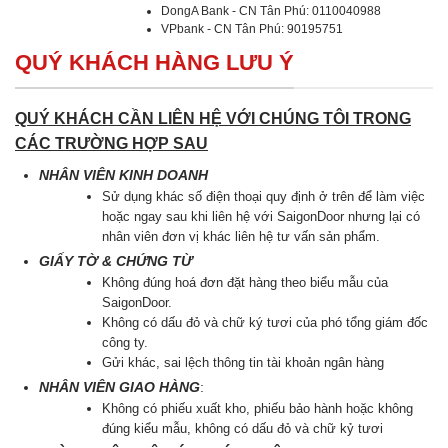
DongA Bank - CN Tân Phú: 0110040988
VPbank - CN Tân Phú: 90195751
QUÝ KHÁCH HÀNG LƯU Ý
QUÝ KHÁCH CẦN LIÊN HỆ VỚI CHÚNG TÔI TRONG
CÁC TRƯỜNG HỢP SAU
NHÂN VIÊN KINH DOANH
Sử dụng khác số điện thoại quy định ở trên để làm việc
hoặc ngay sau khi liên hệ với SaigonDoor nhưng lại có
nhân viên đơn vị khác liên hệ tư vấn sản phẩm.
GIẤY TỜ & CHỨNG TỪ
Không đúng hoá đơn đặt hàng theo biểu mẫu của
SaigonDoor.
Không có dấu đỏ và chữ ký tươi của phó tổng giám đốc
công ty.
Gửi khác, sai lệch thông tin tài khoản ngân hàng
NHÂN VIÊN GIAO HÀNG
:
Không có phiếu xuất kho, phiếu bảo hành hoặc không
đúng kiểu mẫu, không có dấu đỏ và chữ kỷ tươi