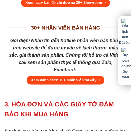
Xem ngay bản đồ chỉ đường 20+ Showroom
30+ NHÂN VIÊN BÁN HÀNG
Gọi điện/ Nhắn tin đến hotline nhân viên bán hàng
Đặt lịc
trên website để được tư vấn về kích thước, màu
sắc, giá thành sản phẩm. Chúng tôi hỗ trợ cả Video
call xem sản phẩm thực tế thông qua Zalo,
Facebook.
Dự
toán
Xem danh sách 30+ nhân viên tại đây
3. HÓA ĐƠN VÀ CÁC GIẤY TỜ ĐẢM
BẢO KHI MUA HÀNG
Sau khi mua hàng quý khách sẽ được cung cấp những hồ