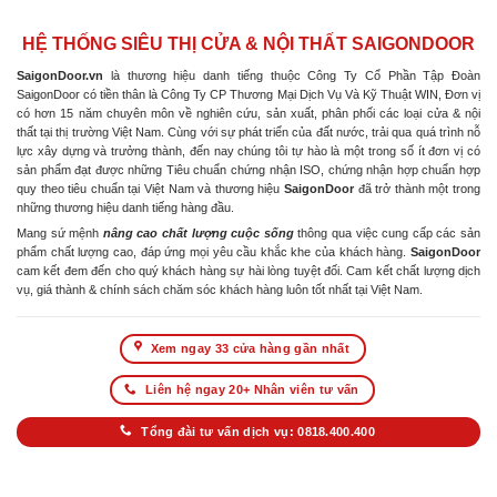
HỆ THỐNG SIÊU THỊ CỬA & NỘI THẤT SAIGONDOOR
SaigonDoor.vn
là thương hiệu danh tiếng thuộc Công Ty Cổ Phần Tập Đoàn
SaigonDoor có tiền thân là Công Ty CP Thương Mại Dịch Vụ Và Kỹ Thuật WIN, Đơn vị
có hơn 15 năm chuyên môn về nghiên cứu, sản xuất, phân phối các loại cửa & nội
thất tại thị trường Việt Nam. Cùng với sự phát triển của đất nước, trải qua quá trình nỗ
lực xây dựng và trưởng thành, đến nay chúng tôi tự hào là một trong số ít đơn vị có
sản phẩm đạt được những Tiêu chuẩn chứng nhận ISO, chứng nhận hợp chuẩn hợp
quy theo tiêu chuẩn tại Việt Nam và thương hiệu
SaigonDoor
đã trở thành một trong
những thương hiệu danh tiếng hàng đầu.
Mang sứ mệnh
nâng cao chất lượng cuộc sống
thông qua việc cung cấp các sản
phẩm chất lượng cao, đáp ứng mọi yêu cầu khắc khe của khách hàng.
SaigonDoor
cam kết đem đến cho quý khách hàng sự hài lòng tuyệt đối. Cam kết chất lượng dịch
vụ, giá thành & chính sách chăm sóc khách hàng luôn tốt nhất tại Việt Nam.
Xem ngay 33 cửa hàng gần nhất
Liên hệ ngay 20+ Nhân viên tư vấn
Tổng đài tư vấn dịch vụ: 0818.400.400