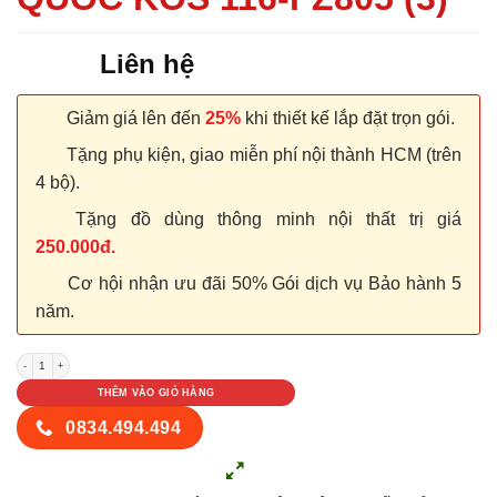
Liên hệ
Giảm giá lên đến
25%
khi thiết kế lắp đặt trọn gói.
Tặng phụ kiện, giao miễn phí nội thành HCM (trên
4 bộ).
Tặng đồ dùng thông minh nội thất trị giá
250.000đ.
Cơ hội nhận ưu đãi 50% Gói dịch vụ Bảo hành 5
năm.
CỬA NHỰA ABS HÀN QUỐC KOS 116-FZ805 (3) số lượng
THÊM VÀO GIỎ HÀNG
0834.494.494