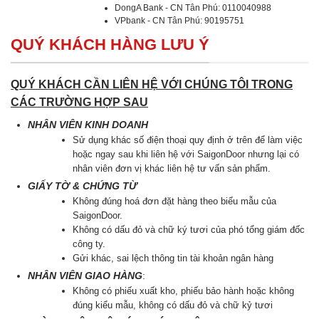
DongA Bank - CN Tân Phú: 0110040988
VPbank - CN Tân Phú: 90195751
QUÝ KHÁCH HÀNG LƯU Ý
QUÝ KHÁCH CẦN LIÊN HỆ VỚI CHÚNG TÔI TRONG
CÁC TRƯỜNG HỢP SAU
NHÂN VIÊN KINH DOANH
Sử dụng khác số điện thoại quy định ở trên để làm việc
hoặc ngay sau khi liên hệ với SaigonDoor nhưng lại có
nhân viên đơn vị khác liên hệ tư vấn sản phẩm.
GIẤY TỜ & CHỨNG TỪ
Không đúng hoá đơn đặt hàng theo biểu mẫu của
SaigonDoor.
Không có dấu đỏ và chữ ký tươi của phó tổng giám đốc
công ty.
Gửi khác, sai lệch thông tin tài khoản ngân hàng
NHÂN VIÊN GIAO HÀNG
:
Không có phiếu xuất kho, phiếu bảo hành hoặc không
đúng kiểu mẫu, không có dấu đỏ và chữ kỷ tươi