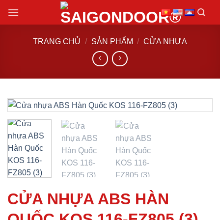
Chuyển
đến
nội
TRANG CHỦ
/
SẢN PHẨM
/
CỬA NHỰA
dung
CỬA NHỰA ABS HÀN
QUỐC KOS 116-FZ805 (3)