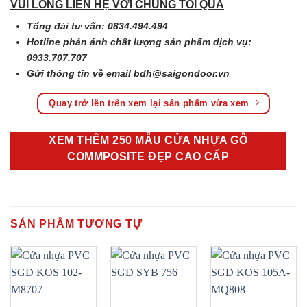
VUI LÒNG LIÊN HỆ VỚI CHÚNG TÔI QUA
Tổng đài tư vấn: 0834.494.494
Hotline phản ánh chất lượng sản phẩm dịch vụ:
0933.707.707
Gửi thông tin về email
bdh@saigondoor.vn
Quay trở lên trên xem lại sản phẩm vừa xem
XEM THÊM 250 MẪU CỬA NHỰA GỖ
COMMPOSITE ĐẸP CAO CẤP
SẢN PHẨM TƯƠNG TỰ