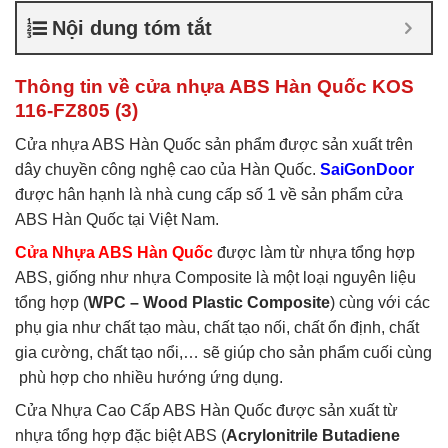
nhựa ABS Hàn Quốc là gì
,
Nội dung tóm tắt
Cửa nhựa ABS Hàn Quốc
tại TP Vĩnh
,
Cửa nhựa ABS
Hàn Quốc tại TPHCM
,
Cửa
Thông tin về cửa nhựa ABS Hàn Quốc KOS
nhựa ABS KOS
116-FZ805 (3)
Cửa nhựa ABS Hàn Quốc sản phẩm được sản xuất trên
dây chuyền công nghệ cao của Hàn Quốc.
SaiGonDoor
được hân hạnh là nhà cung cấp số 1 về sản phẩm cửa
ABS Hàn Quốc tại Việt Nam.
Cửa Nhựa ABS Hàn Quốc
được làm từ nhựa tổng hợp
ABS, giống như nhựa Composite là một loại nguyên liệu
tổng hợp (
WPC – Wood Plastic Composite
) cùng với các
phụ gia như chất tạo màu, chất tạo nối, chất ổn định, chất
gia cường, chất tạo nổi,… sẽ giúp cho sản phẩm cuối cùng
phù hợp cho nhiều hướng ứng dụng.
Cửa Nhựa Cao Cấp ABS Hàn Quốc được sản xuất từ
nhựa tổng hợp đặc biệt ABS (
Acrylonitrile Butadiene