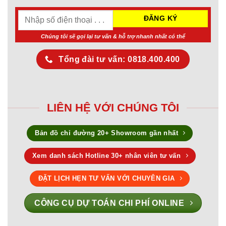
Chúng tôi sẽ gọi lại tư vấn & hỗ trợ nhanh nhất có thể
Tổng đài tư vấn: 0818.400.400
LIÊN HỆ VỚI CHÚNG TÔI
Bản đồ chỉ đường 20+ Showroom gần nhất
Xem danh sách Hotline 30+ nhân viên tư vấn
ĐẶT LỊCH HẸN TƯ VẤN VỚI CHUYÊN GIA
CÔNG CỤ DỰ TOÁN CHI PHÍ ONLINE