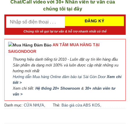
Chat/Call video với 30+ Nhân viên tư vấn của
chúng tôi tại đây
Chúng tôi sẽ gọi lại tư vấn & hỗ trợ nhanh nhất có thể
AN TÂM MUA HÀNG TẠI
SAIGONDOOR
Thương hiệu danh tiếng từ 2010 - Luôn đặt uy tín lên hàng đầu
Sản phẩm đa dạng mới 100% và luôn được cập nhật những xu
hướng mới nhất
Hướng dẫn Mua hàng Online đảm bảo tại Sài Gòn Door
Xem chi
tiết >
Xem chi tiết:
Hệ thống 20+ Showroom
&
30+ nhân viên tư
vấn >
Danh mục:
CỬA NHỰA
,
Thẻ:
Báo giá cửa ABS KOS
,
CỬA NHỰA ABS
,
CỬA
Báo giá cửa nhựa ABS Hàn
NHỰA ABS HÀN QUỐC - 플
Quốc 2021
,
Báo giá cửa
라스틱 문
nhựa ABS Hàn Quốc tại Hà
Nội
,
Cửa ABS KOS
,
Cửa