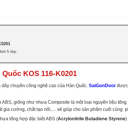
ABS
,
CỬA NHỰA ABS HÀN QUỐC 
라스틱 문
K0201
ởi 5 lớp:
n Quốc KOS 116-K0201
 dây chuyền công nghệ cao của Hàn Quốc.
SaiGonDoor
được 
ABS, giống như nhựa Composite là một loại nguyên liệu tổng 
 chất gia cường, chất tạo nổi,… sẽ giúp cho sản phẩm cuối cùn
ựa tổng hợp đặc biệt ABS (
Acrylonitrile Butadiene Styrene
)