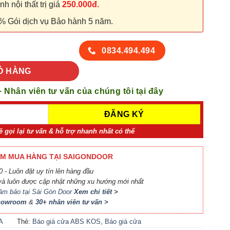
 nội thất trị giá
250.000đ.
% Gói dịch vụ Bảo hành 5 năm.
 116-K0201 số lượng
0834.494.494
Ỏ HÀNG
+ Nhân viên tư vấn của chúng tôi tại đây
ẽ gọi lại tư vấn & hỗ trợ nhanh nhất có thể
M MUA HÀNG TẠI SAIGONDOOR
 - Luôn đặt uy tín lên hàng đầu
à luôn được cập nhật những xu hướng mới nhất
ảm bảo tại Sài Gòn Door
Xem chi tiết >
Showroom
&
30+ nhân viên tư vấn >
A
Thẻ:
Báo giá cửa ABS KOS
,
Báo giá cửa