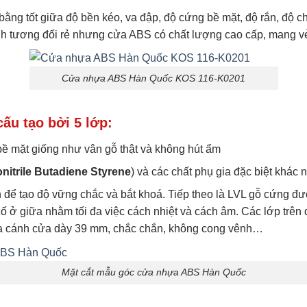
 tốt giữa độ bền kéo, va đập, độ cứng bề mặt, độ rắn, độ chịu 
nh tương đối rẻ nhưng cửa ABS có chất lượng cao cấp, mang v
Cửa nhựa ABS Hàn Quốc KOS 116-K0201
u tạo bởi 5 lớp:
bề mặt giống như vân gỗ thật và không hút ẩm
nitrile Butadiene Styrene
) và các chất phụ gia đặc biệt khác 
ể tạo độ vững chắc và bắt khoá. Tiếp theo là LVL gỗ cứng đượ
ở giữa nhằm tối đa việc cách nhiệt và cách âm. Các lớp trên đ
o ra cánh cửa dày 39 mm, chắc chắn, không cong vênh…
Mặt cắt mẫu góc cửa nhựa ABS Hàn Quốc