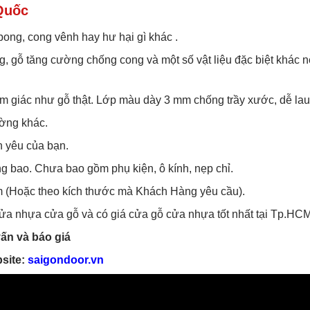
Quốc
bong, cong vênh hay hư hại gì khác .
g, gỗ tăng cường chống cong và một số vật liệu đặc biệt khác
ảm giác như gỗ thật. Lớp màu dày 3 mm chống trầy xước, dễ lau
ường khác.
n yêu của bạn.
g bao. Chưa bao gồm phụ kiện, ô kính, nẹp chỉ.
 (Hoặc theo kích thước mà Khách Hàng yêu cầu).
 cửa nhựa cửa gỗ và có giá cửa gỗ cửa nhựa tốt nhất tại Tp.HCM
ấn và báo giá
site:
saigondoor.vn