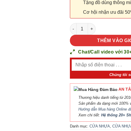
Tặng đồ dùng thông minh
Cơ hội nhận ưu đãi 50
CỬA NHỰA ABS HÀN QUỐC KOS
THÊM VÀO GI
Chat/Call video với 30
Chúng tôi s
AN TÂ
Thương hiệu danh tiếng từ 2010
Sản phẩm đa dạng mới 100% v
Hướng dẫn Mua hàng Online đ
Xem chi tiết:
Hệ thống 20+ 
Danh mục:
CỬA NHỰA
,
CỬA NHỰ