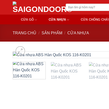
Chuyển
Tìm
đến
kiếm:
nội
CỬA GỖ
CỬA NHỰA
CỬA CHỐNG CHÁ
dung
TRANG CHỦ
/
SẢN PHẨM
/
CỬA NHỰA