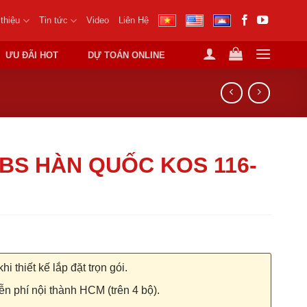
 thiệu
Tin tức
Video
Liên Hệ
ƯU ĐÃI HOT
DỰ TOÁN ONLINE
BS HÀN QUỐC KOS 116-
hi thiết kế lắp đặt trọn gói.
n phí nội thành HCM (trên 4 bộ).