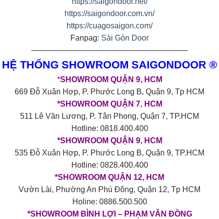
https://saigondoor.net/
https://saigondoor.com.vn/
https://cuagosaigon.com/
Fanpag:
Sài Gòn Door
————————————————————
HỆ THỐNG SHOWROOM SAIGONDOOR ®
*
SHOWROOM QUẬN 9, HCM
669 Đỗ Xuân Hợp, P. Phước Long B, Quận 9, Tp HCM
*SHOWROOM QUẬN 7, HCM
511 Lê Văn Lương, P. Tân Phong, Quận 7, TP.HCM
Hotline: 0818.400.400
*SHOWROOM QUẬN 9, HCM
535 Đỗ Xuân Hợp, P. Phước Long B, Quận 9, TP.HCM
Hotline: 0828.400.400
*SHOWROOM QUẬN 12, HCM
Vườn Lài, Phường An Phú Đông, Quận 12, Tp HCM
Holine: 0886.500.500
*SHOWROOM BÌNH LỢI – PHẠM VĂN ĐỒNG