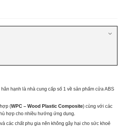
- 플
nhựa ABS Hàn Quốc 2021
,
Báo giá cửa
nhựa ABS Hàn Quốc tại Hà Nội
,
Cửa
ABS KOS
,
Cửa nhựa ABS Hàn Quốc là
gì
,
Cửa nhựa ABS Hàn Quốc tại TP
Vĩnh
,
Cửa nhựa ABS Hàn Quốc tại
TPHCM
,
Cửa nhựa ABS KOS
hân hạnh là nhà cung cấp số 1 về sản phẩm cửa ABS
hợp (
WPC – Wood Plastic Composite
) cùng với các
g phù hợp cho nhiều hướng ứng dụng.
 và các chất phụ gia nên không gây hại cho sức khoẻ