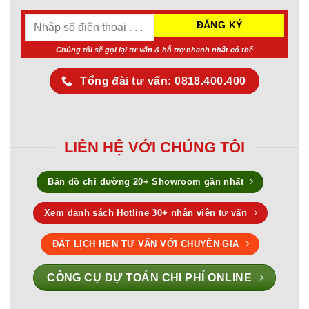
Chúng tôi sẽ gọi lại tư vấn & hỗ trợ nhanh nhất có thể
Tổng đài tư vấn: 0818.400.400
LIÊN HỆ VỚI CHÚNG TÔI
Bản đồ chỉ đường 20+ Showroom gần nhất
Xem danh sách Hotline 30+ nhân viên tư vấn
ĐẶT LỊCH HẸN TƯ VẤN VỚI CHUYÊN GIA
CÔNG CỤ DỰ TOÁN CHI PHÍ ONLINE