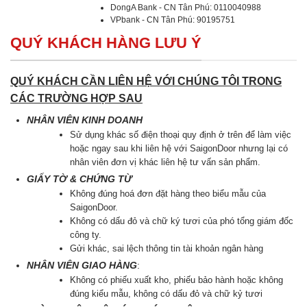
DongA Bank - CN Tân Phú: 0110040988
VPbank - CN Tân Phú: 90195751
QUÝ KHÁCH HÀNG LƯU Ý
QUÝ KHÁCH CẦN LIÊN HỆ VỚI CHÚNG TÔI TRONG
CÁC TRƯỜNG HỢP SAU
NHÂN VIÊN KINH DOANH
Sử dụng khác số điện thoại quy định ở trên để làm việc
hoặc ngay sau khi liên hệ với SaigonDoor nhưng lại có
nhân viên đơn vị khác liên hệ tư vấn sản phẩm.
GIẤY TỜ & CHỨNG TỪ
Không đúng hoá đơn đặt hàng theo biểu mẫu của
SaigonDoor.
Không có dấu đỏ và chữ ký tươi của phó tổng giám đốc
công ty.
Gửi khác, sai lệch thông tin tài khoản ngân hàng
NHÂN VIÊN GIAO HÀNG
:
Không có phiếu xuất kho, phiếu bảo hành hoặc không
đúng kiểu mẫu, không có dấu đỏ và chữ kỷ tươi