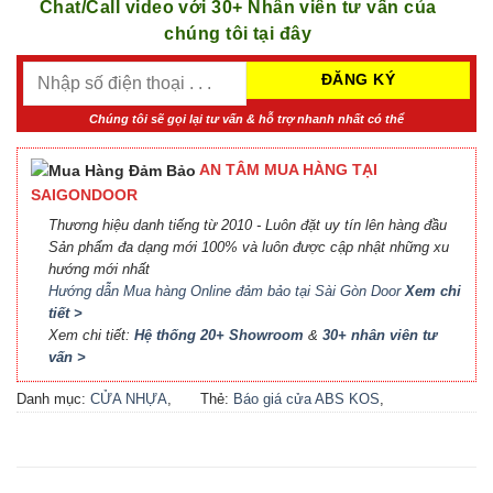
Chat/Call video với 30+ Nhân viên tư vấn của
chúng tôi tại đây
Chúng tôi sẽ gọi lại tư vấn & hỗ trợ nhanh nhất có thể
AN TÂM MUA HÀNG TẠI
SAIGONDOOR
Thương hiệu danh tiếng từ 2010 - Luôn đặt uy tín lên hàng đầu
Sản phẩm đa dạng mới 100% và luôn được cập nhật những xu
hướng mới nhất
Hướng dẫn Mua hàng Online đảm bảo tại Sài Gòn Door
Xem chi
tiết >
Xem chi tiết:
Hệ thống 20+ Showroom
&
30+ nhân viên tư
vấn >
Danh mục:
CỬA NHỰA
,
Thẻ:
Báo giá cửa ABS KOS
,
CỬA NHỰA ABS
,
CỬA
Báo giá cửa nhựa ABS Hàn
NHỰA ABS HÀN QUỐC - 플
Quốc 2021
,
Báo giá cửa
라스틱 문
nhựa ABS Hàn Quốc tại Hà
Nội
,
Cửa ABS KOS
,
Cửa