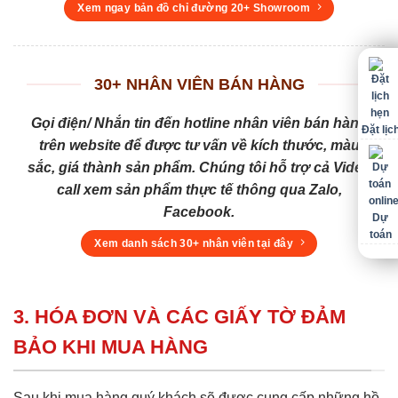
Xem ngay bản đồ chỉ đường 20+ Showroom
30+ NHÂN VIÊN BÁN HÀNG
Gọi điện/ Nhắn tin đến hotline nhân viên bán hàng
Đặt lịc
trên website để được tư vấn về kích thước, màu
sắc, giá thành sản phẩm. Chúng tôi hỗ trợ cả Video
call xem sản phẩm thực tế thông qua Zalo,
Facebook.
Dự
toán
Xem danh sách 30+ nhân viên tại đây
3. HÓA ĐƠN VÀ CÁC GIẤY TỜ ĐẢM
BẢO KHI MUA HÀNG
Sau khi mua hàng quý khách sẽ được cung cấp những hồ