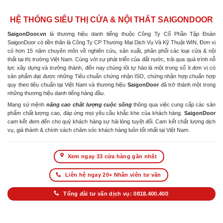
HỆ THỐNG SIÊU THỊ CỬA & NỘI THẤT SAIGONDOOR
SaigonDoor.vn
là thương hiệu danh tiếng thuộc Công Ty Cổ Phần Tập Đoàn
SaigonDoor có tiền thân là Công Ty CP Thương Mại Dịch Vụ Và Kỹ Thuật WIN, Đơn vị
có hơn 15 năm chuyên môn về nghiên cứu, sản xuất, phân phối các loại cửa & nội
thất tại thị trường Việt Nam. Cùng với sự phát triển của đất nước, trải qua quá trình nỗ
lực xây dựng và trưởng thành, đến nay chúng tôi tự hào là một trong số ít đơn vị có
sản phẩm đạt được những Tiêu chuẩn chứng nhận ISO, chứng nhận hợp chuẩn hợp
quy theo tiêu chuẩn tại Việt Nam và thương hiệu
SaigonDoor
đã trở thành một trong
những thương hiệu danh tiếng hàng đầu.
Mang sứ mệnh
nâng cao chất lượng cuộc sống
thông qua việc cung cấp các sản
phẩm chất lượng cao, đáp ứng mọi yêu cầu khắc khe của khách hàng.
SaigonDoor
cam kết đem đến cho quý khách hàng sự hài lòng tuyệt đối. Cam kết chất lượng dịch
vụ, giá thành & chính sách chăm sóc khách hàng luôn tốt nhất tại Việt Nam.
Xem ngay 33 cửa hàng gần nhất
Liên hệ ngay 20+ Nhân viên tư vấn
Tổng đài tư vấn dịch vụ: 0818.400.400