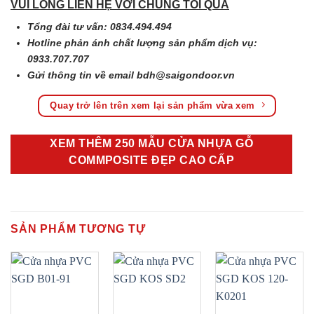
VUI LÒNG LIÊN HỆ VỚI CHÚNG TÔI QUA
Tổng đài tư vấn: 0834.494.494
Hotline phản ánh chất lượng sản phẩm dịch vụ:
0933.707.707
Gửi thông tin về email
bdh@saigondoor.vn
Quay trở lên trên xem lại sản phẩm vừa xem
XEM THÊM 250 MẪU CỬA NHỰA GỖ
COMMPOSITE ĐẸP CAO CẤP
SẢN PHẨM TƯƠNG TỰ