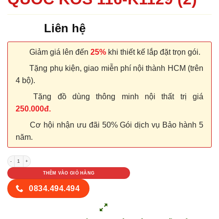
Liên hệ
Giảm giá lên đến
25%
khi thiết kế lắp đặt trọn gói.
Tặng phụ kiện, giao miễn phí nội thành HCM (trên
4 bộ).
Tặng đồ dùng thông minh nội thất trị giá
250.000đ.
Cơ hội nhận ưu đãi 50% Gói dịch vụ Bảo hành 5
năm.
CỬA NHỰA ABS HÀN QUỐC KOS 116-K1129 (2) số lượng
THÊM VÀO GIỎ HÀNG
0834.494.494