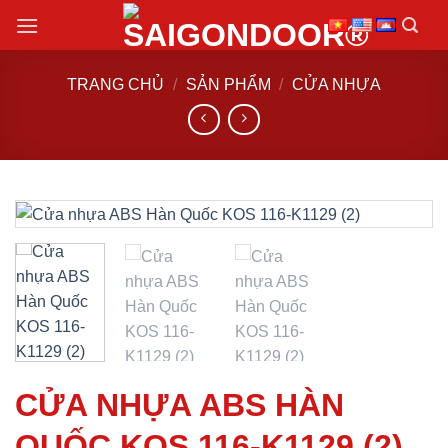
Chuyển
đến
nội
TRANG CHỦ
/
SẢN PHẨM
/
CỬA NHỰA
dung
CỬA NHỰA ABS HÀN
QUỐC KOS 116-K1129 (2)