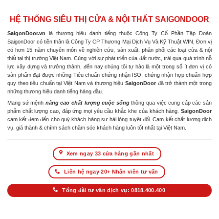
HỆ THỐNG SIÊU THỊ CỬA & NỘI THẤT SAIGONDOOR
SaigonDoor.vn
là thương hiệu danh tiếng thuộc Công Ty Cổ Phần Tập Đoàn
SaigonDoor có tiền thân là Công Ty CP Thương Mại Dịch Vụ Và Kỹ Thuật WIN, Đơn vị
có hơn 15 năm chuyên môn về nghiên cứu, sản xuất, phân phối các loại cửa & nội
thất tại thị trường Việt Nam. Cùng với sự phát triển của đất nước, trải qua quá trình nỗ
lực xây dựng và trưởng thành, đến nay chúng tôi tự hào là một trong số ít đơn vị có
sản phẩm đạt được những Tiêu chuẩn chứng nhận ISO, chứng nhận hợp chuẩn hợp
quy theo tiêu chuẩn tại Việt Nam và thương hiệu
SaigonDoor
đã trở thành một trong
những thương hiệu danh tiếng hàng đầu.
Mang sứ mệnh
nâng cao chất lượng cuộc sống
thông qua việc cung cấp các sản
phẩm chất lượng cao, đáp ứng mọi yêu cầu khắc khe của khách hàng.
SaigonDoor
cam kết đem đến cho quý khách hàng sự hài lòng tuyệt đối. Cam kết chất lượng dịch
vụ, giá thành & chính sách chăm sóc khách hàng luôn tốt nhất tại Việt Nam.
Xem ngay 33 cửa hàng gần nhất
Liên hệ ngay 20+ Nhân viên tư vấn
Tổng đài tư vấn dịch vụ: 0818.400.400