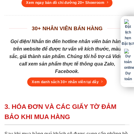
Xem ngay bản đồ chỉ đường 20+ Showroom
30+ NHÂN VIÊN BÁN HÀNG
Gọi điện/ Nhắn tin đến hotline nhân viên bán hàng
Đặt lịc
trên website để được tư vấn về kích thước, màu
sắc, giá thành sản phẩm. Chúng tôi hỗ trợ cả Video
call xem sản phẩm thực tế thông qua Zalo,
Facebook.
Dự
toán
Xem danh sách 30+ nhân viên tại đây
3. HÓA ĐƠN VÀ CÁC GIẤY TỜ ĐẢM
BẢO KHI MUA HÀNG
Sau khi mua hàng quý khách sẽ được cung cấp những hồ