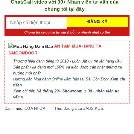
Chat/Call video với 30+ Nhân viên tư vấn của
chúng tôi tại đây
Chúng tôi sẽ gọi lại tư vấn & hỗ trợ nhanh nhất có thể
AN TÂM MUA HÀNG TẠI
SAIGONDOOR
Thương hiệu danh tiếng từ 2010 - Luôn đặt uy tín lên hàng đầu
Sản phẩm đa dạng mới 100% và luôn được cập nhật những xu
hướng mới nhất
Hướng dẫn Mua hàng Online đảm bảo tại Sài Gòn Door
Xem chi
tiết >
Xem chi tiết:
Hệ thống 20+ Showroom
&
30+ nhân viên tư
vấn >
Danh mục:
CỬA NHỰA
,
Thẻ:
Báo giá cửa ABS KOS
,
CỬA NHỰA ABS
,
CỬA
Báo giá cửa nhựa ABS Hàn
NHỰA ABS HÀN QUỐC - 플
Quốc 2021
,
Báo giá cửa
라스틱 문
nhựa ABS Hàn Quốc tại Hà
Nội
,
Cửa ABS KOS
,
Cửa