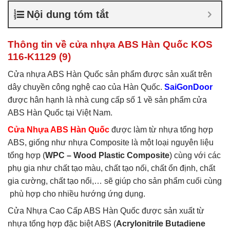
nhựa ABS Hàn Quốc là gì
,
Nội dung tóm tắt
Cửa nhựa ABS Hàn Quốc
tại TP Vĩnh
,
Cửa nhựa ABS
Hàn Quốc tại TPHCM
,
Cửa
Thông tin về cửa nhựa ABS Hàn Quốc KOS
nhựa ABS KOS
116-K1129 (9)
Cửa nhựa ABS Hàn Quốc sản phẩm được sản xuất trên
dây chuyền công nghệ cao của Hàn Quốc.
SaiGonDoor
được hân hạnh là nhà cung cấp số 1 về sản phẩm cửa
ABS Hàn Quốc tại Việt Nam.
Cửa Nhựa ABS Hàn Quốc
được làm từ nhựa tổng hợp
ABS, giống như nhựa Composite là một loại nguyên liệu
tổng hợp (
WPC – Wood Plastic Composite
) cùng với các
phụ gia như chất tạo màu, chất tạo nối, chất ổn định, chất
gia cường, chất tạo nổi,… sẽ giúp cho sản phẩm cuối cùng
phù hợp cho nhiều hướng ứng dụng.
Cửa Nhựa Cao Cấp ABS Hàn Quốc được sản xuất từ
nhựa tổng hợp đặc biệt ABS (
Acrylonitrile Butadiene