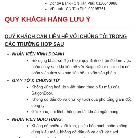
DongA Bank - CN Tân Phú: 0110040988
VPbank - CN Tân Phú: 90195751
QUÝ KHÁCH HÀNG LƯU Ý
QUÝ KHÁCH CẦN LIÊN HỆ VỚI CHÚNG TÔI TRONG
CÁC TRƯỜNG HỢP SAU
NHÂN VIÊN KINH DOANH
Sử dụng khác số điện thoại quy định ở trên để làm việc
hoặc ngay sau khi liên hệ với SaigonDoor nhưng lại có
nhân viên đơn vị khác liên hệ tư vấn sản phẩm.
GIẤY TỜ & CHỨNG TỪ
Không đúng hoá đơn đặt hàng theo biểu mẫu của
SaigonDoor.
Không có dấu đỏ và chữ ký tươi của phó tổng giám đốc
công ty.
Gửi khác, sai lệch thông tin tài khoản ngân hàng
NHÂN VIÊN GIAO HÀNG
:
Không có phiếu xuất kho, phiếu bảo hành hoặc không
đúng kiểu mẫu, không có dấu đỏ và chữ kỷ tươi