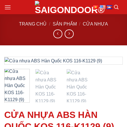
Chuyển
đến
nội
TRANG CHỦ
/
SẢN PHẨM
/
CỬA NHỰA
dung
CỬA NHỰA ABS HÀN
QUỐC KOS 116-K1129 (9)