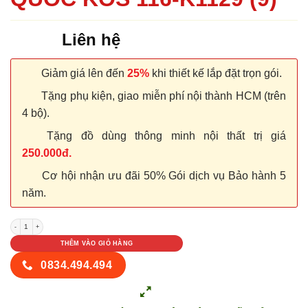
Liên hệ
Giảm giá lên đến
25%
khi thiết kế lắp đặt trọn gói.
Tặng phụ kiện, giao miễn phí nội thành HCM (trên
4 bộ).
Tặng đồ dùng thông minh nội thất trị giá
250.000đ.
Cơ hội nhận ưu đãi 50% Gói dịch vụ Bảo hành 5
năm.
CỬA NHỰA ABS HÀN QUỐC KOS 116-K1129 (9) số lượng
THÊM VÀO GIỎ HÀNG
0834.494.494