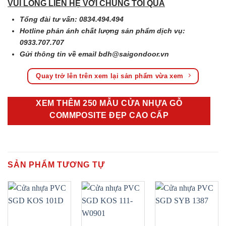
VUI LÒNG LIÊN HỆ VỚI CHÚNG TÔI QUA
Tổng đài tư vấn: 0834.494.494
Hotline phản ánh chất lượng sản phẩm dịch vụ:
0933.707.707
Gửi thông tin về email
bdh@saigondoor.vn
Quay trở lên trên xem lại sản phẩm vừa xem
XEM THÊM 250 MẪU CỬA NHỰA GỖ
COMMPOSITE ĐẸP CAO CẤP
SẢN PHẨM TƯƠNG TỰ