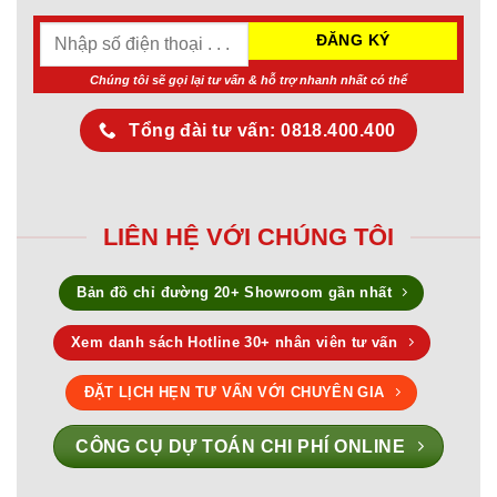
Chúng tôi sẽ gọi lại tư vấn & hỗ trợ nhanh nhất có thể
Tổng đài tư vấn: 0818.400.400
LIÊN HỆ VỚI CHÚNG TÔI
Bản đồ chỉ đường 20+ Showroom gần nhất
Xem danh sách Hotline 30+ nhân viên tư vấn
ĐẶT LỊCH HẸN TƯ VẤN VỚI CHUYÊN GIA
CÔNG CỤ DỰ TOÁN CHI PHÍ ONLINE