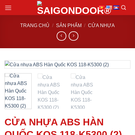
Chuyển
đến
nội
TRANG CHỦ
/
SẢN PHẨM
/
CỬA NHỰA
dung
CỬA NHỰA ABS HÀN
QUỐC KOS 118-K5300 (2)