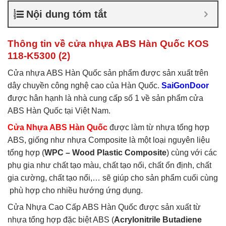
nhựa ABS Hàn Quốc là gì
,
Nội dung tóm tắt
Cửa nhựa ABS Hàn Quốc
tại TP Vĩnh
,
Cửa nhựa ABS
Hàn Quốc tại TPHCM
,
Cửa
Thông tin về cửa nhựa ABS Hàn Quốc KOS
nhựa ABS KOS
118-K5300 (2)
Cửa nhựa ABS Hàn Quốc sản phẩm được sản xuất trên
dây chuyền công nghệ cao của Hàn Quốc.
SaiGonDoor
được hân hạnh là nhà cung cấp số 1 về sản phẩm cửa
ABS Hàn Quốc tại Việt Nam.
Cửa Nhựa ABS Hàn Quốc
được làm từ nhựa tổng hợp
ABS, giống như nhựa Composite là một loại nguyên liệu
tổng hợp (
WPC – Wood Plastic Composite
) cùng với các
phụ gia như chất tạo màu, chất tạo nối, chất ổn định, chất
gia cường, chất tạo nổi,… sẽ giúp cho sản phẩm cuối cùng
phù hợp cho nhiều hướng ứng dụng.
Cửa Nhựa Cao Cấp ABS Hàn Quốc được sản xuất từ
nhựa tổng hợp đặc biệt ABS (
Acrylonitrile Butadiene