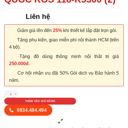
Liên hệ
Giảm giá lên đến
25%
khi thiết kế lắp đặt trọn gói.
Tặng phụ kiện, giao miễn phí nội thành HCM (trên
4 bộ).
Tặng đồ dùng thông minh nội thất trị giá
250.000đ.
Cơ hội nhận ưu đãi 50% Gói dịch vụ Bảo hành 5
năm.
CỬA NHỰA ABS HÀN QUỐC KOS 118-K5300 (2) số lượng
THÊM VÀO GIỎ HÀNG
0834.494.494