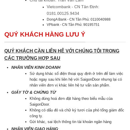
Chủ tài khoản: Trần Văn Lãm
Vietcombank - CN Tân Định:
0181.00125.9434
DongA Bank - CN Tân Phú: 0110040988
VPbank - CN Tân Phú: 90195751
QUÝ KHÁCH HÀNG LƯU Ý
QUÝ KHÁCH CẦN LIÊN HỆ VỚI CHÚNG TÔI TRONG
CÁC TRƯỜNG HỢP SAU
NHÂN VIÊN KINH DOANH
Sử dụng khác số điện thoại quy định ở trên để làm việc
hoặc ngay sau khi liên hệ với SaigonDoor nhưng lại có
nhân viên đơn vị khác liên hệ tư vấn sản phẩm.
GIẤY TỜ & CHỨNG TỪ
Không đúng hoá đơn đặt hàng theo biểu mẫu của
SaigonDoor.
Không có dấu đỏ và chữ ký tươi của phó tổng giám đốc
công ty.
Gửi khác, sai lệch thông tin tài khoản ngân hàng
NHÂN VIÊN GIAO HÀNG
: