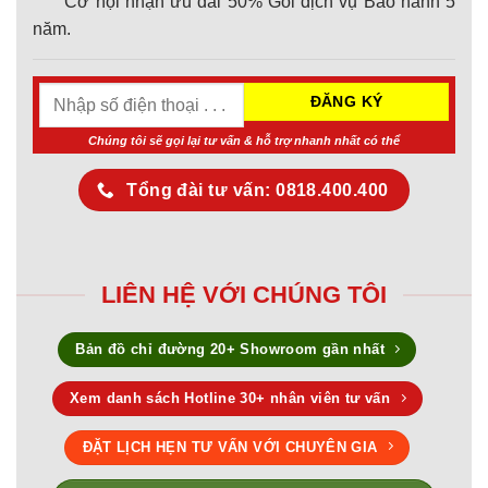
Cơ hội nhận ưu đãi 50% Gói dịch vụ Bảo hành 5
năm.
Chúng tôi sẽ gọi lại tư vấn & hỗ trợ nhanh nhất có thể
Tổng đài tư vấn: 0818.400.400
LIÊN HỆ VỚI CHÚNG TÔI
Bản đồ chỉ đường 20+ Showroom gần nhất
Xem danh sách Hotline 30+ nhân viên tư vấn
ĐẶT LỊCH HẸN TƯ VẤN VỚI CHUYÊN GIA