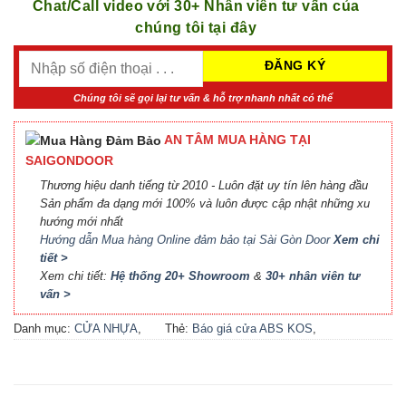
Chat/Call video với 30+ Nhân viên tư vấn của
chúng tôi tại đây
Chúng tôi sẽ gọi lại tư vấn & hỗ trợ nhanh nhất có thể
AN TÂM MUA HÀNG TẠI
SAIGONDOOR
Thương hiệu danh tiếng từ 2010 - Luôn đặt uy tín lên hàng đầu
Sản phẩm đa dạng mới 100% và luôn được cập nhật những xu
hướng mới nhất
Hướng dẫn Mua hàng Online đảm bảo tại Sài Gòn Door
Xem chi
tiết >
Xem chi tiết:
Hệ thống 20+ Showroom
&
30+ nhân viên tư
vấn >
Danh mục:
CỬA NHỰA
,
Thẻ:
Báo giá cửa ABS KOS
,
CỬA NHỰA ABS
,
CỬA
Báo giá cửa nhựa ABS Hàn
NHỰA ABS HÀN QUỐC - 플
Quốc 2021
,
Báo giá cửa
라스틱 문
nhựa ABS Hàn Quốc tại Hà
Nội
,
Cửa ABS KOS
,
Cửa