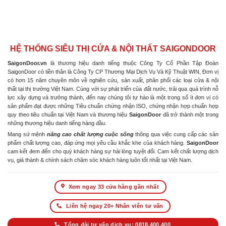
HỆ THỐNG SIÊU THỊ CỬA & NỘI THẤT SAIGONDOOR
SaigonDoor.vn
là thương hiệu danh tiếng thuộc Công Ty Cổ Phần Tập Đoàn
SaigonDoor có tiền thân là Công Ty CP Thương Mại Dịch Vụ Và Kỹ Thuật WIN, Đơn vị
có hơn 15 năm chuyên môn về nghiên cứu, sản xuất, phân phối các loại cửa & nội
thất tại thị trường Việt Nam. Cùng với sự phát triển của đất nước, trải qua quá trình nỗ
lực xây dựng và trưởng thành, đến nay chúng tôi tự hào là một trong số ít đơn vị có
sản phẩm đạt được những Tiêu chuẩn chứng nhận ISO, chứng nhận hợp chuẩn hợp
quy theo tiêu chuẩn tại Việt Nam và thương hiệu
SaigonDoor
đã trở thành một trong
những thương hiệu danh tiếng hàng đầu.
Mang sứ mệnh
nâng cao chất lượng cuộc sống
thông qua việc cung cấp các sản
phẩm chất lượng cao, đáp ứng mọi yêu cầu khắc khe của khách hàng.
SaigonDoor
cam kết đem đến cho quý khách hàng sự hài lòng tuyệt đối. Cam kết chất lượng dịch
vụ, giá thành & chính sách chăm sóc khách hàng luôn tốt nhất tại Việt Nam.
Xem ngay 33 cửa hàng gần nhất
Liên hệ ngay 20+ Nhân viên tư vấn
Tổng đài tư vấn dịch vụ: 0818.400.400