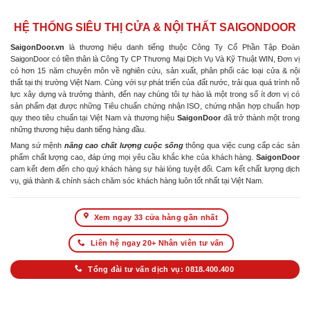
HỆ THỐNG SIÊU THỊ CỬA & NỘI THẤT SAIGONDOOR
SaigonDoor.vn
là thương hiệu danh tiếng thuộc Công Ty Cổ Phần Tập Đoàn
SaigonDoor có tiền thân là Công Ty CP Thương Mại Dịch Vụ Và Kỹ Thuật WIN, Đơn vị
có hơn 15 năm chuyên môn về nghiên cứu, sản xuất, phân phối các loại cửa & nội
thất tại thị trường Việt Nam. Cùng với sự phát triển của đất nước, trải qua quá trình nỗ
lực xây dựng và trưởng thành, đến nay chúng tôi tự hào là một trong số ít đơn vị có
sản phẩm đạt được những Tiêu chuẩn chứng nhận ISO, chứng nhận hợp chuẩn hợp
quy theo tiêu chuẩn tại Việt Nam và thương hiệu
SaigonDoor
đã trở thành một trong
những thương hiệu danh tiếng hàng đầu.
Mang sứ mệnh
nâng cao chất lượng cuộc sống
thông qua việc cung cấp các sản
phẩm chất lượng cao, đáp ứng mọi yêu cầu khắc khe của khách hàng.
SaigonDoor
cam kết đem đến cho quý khách hàng sự hài lòng tuyệt đối. Cam kết chất lượng dịch
vụ, giá thành & chính sách chăm sóc khách hàng luôn tốt nhất tại Việt Nam.
Xem ngay 33 cửa hàng gần nhất
Liên hệ ngay 20+ Nhân viên tư vấn
Tổng đài tư vấn dịch vụ: 0818.400.400