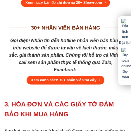
Xem ngay bản đồ chỉ đường 20+ Showroom
30+ NHÂN VIÊN BÁN HÀNG
Gọi điện/ Nhắn tin đến hotline nhân viên bán hàng
Đặt lịc
trên website để được tư vấn về kích thước, màu
sắc, giá thành sản phẩm. Chúng tôi hỗ trợ cả Video
call xem sản phẩm thực tế thông qua Zalo,
Facebook.
Dự
toán
Xem danh sách 30+ nhân viên tại đây
3. HÓA ĐƠN VÀ CÁC GIẤY TỜ ĐẢM
BẢO KHI MUA HÀNG
Sau khi mua hàng quý khách sẽ được cung cấp những hồ