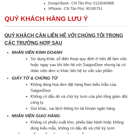
DongA Bank - CN Tân Phú: 0110040988
VPbank - CN Tân Phú: 90195751
QUÝ KHÁCH HÀNG LƯU Ý
QUÝ KHÁCH CẦN LIÊN HỆ VỚI CHÚNG TÔI TRONG
CÁC TRƯỜNG HỢP SAU
NHÂN VIÊN KINH DOANH
Sử dụng khác số điện thoại quy định ở trên để làm việc
hoặc ngay sau khi liên hệ với SaigonDoor nhưng lại có
nhân viên đơn vị khác liên hệ tư vấn sản phẩm.
GIẤY TỜ & CHỨNG TỪ
Không đúng hoá đơn đặt hàng theo biểu mẫu của
SaigonDoor.
Không có dấu đỏ và chữ ký tươi của phó tổng giám đốc
công ty.
Gửi khác, sai lệch thông tin tài khoản ngân hàng
NHÂN VIÊN GIAO HÀNG
:
Không có phiếu xuất kho, phiếu bảo hành hoặc không
đúng kiểu mẫu, không có dấu đỏ và chữ kỷ tươi