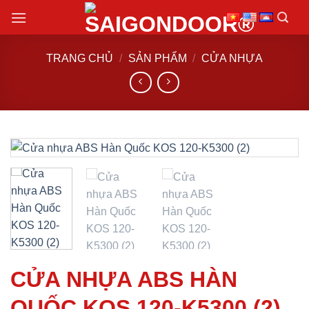
Chuyển
đến
nội
TRANG CHỦ
/
SẢN PHẨM
/
CỬA NHỰA
dung
CỬA NHỰA ABS HÀN
QUỐC KOS 120-K5300 (2)