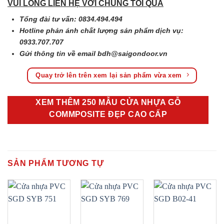
VUI LÒNG LIÊN HỆ VỚI CHÚNG TÔI QUA
Tổng đài tư vấn: 0834.494.494
Hotline phản ánh chất lượng sản phẩm dịch vụ:
0933.707.707
Gửi thông tin về email
bdh@saigondoor.vn
Quay trở lên trên xem lại sản phẩm vừa xem
XEM THÊM 250 MẪU CỬA NHỰA GỖ
COMMPOSITE ĐẸP CAO CẤP
SẢN PHẨM TƯƠNG TỰ