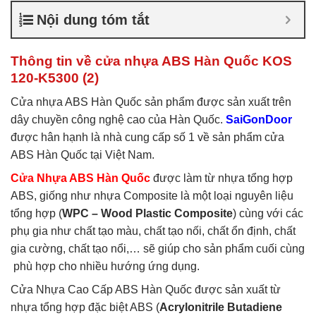
nhựa ABS Hàn Quốc là gì
,
Nội dung tóm tắt
Cửa nhựa ABS Hàn Quốc
tại TP Vĩnh
,
Cửa nhựa ABS
Hàn Quốc tại TPHCM
,
Cửa
Thông tin về cửa nhựa ABS Hàn Quốc KOS
nhựa ABS KOS
120-K5300 (2)
Cửa nhựa ABS Hàn Quốc sản phẩm được sản xuất trên
dây chuyền công nghệ cao của Hàn Quốc.
SaiGonDoor
được hân hạnh là nhà cung cấp số 1 về sản phẩm cửa
ABS Hàn Quốc tại Việt Nam.
Cửa Nhựa ABS Hàn Quốc
được làm từ nhựa tổng hợp
ABS, giống như nhựa Composite là một loại nguyên liệu
tổng hợp (
WPC – Wood Plastic Composite
) cùng với các
phụ gia như chất tạo màu, chất tạo nối, chất ổn định, chất
gia cường, chất tạo nổi,… sẽ giúp cho sản phẩm cuối cùng
phù hợp cho nhiều hướng ứng dụng.
Cửa Nhựa Cao Cấp ABS Hàn Quốc được sản xuất từ
nhựa tổng hợp đặc biệt ABS (
Acrylonitrile Butadiene