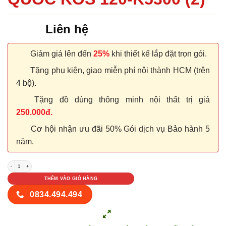
Liên hệ
Giảm giá lên đến
25%
khi thiết kế lắp đặt trọn gói.
Tặng phụ kiện, giao miễn phí nội thành HCM (trên
4 bộ).
Tặng đồ dùng thông minh nội thất trị giá
250.000đ.
Cơ hội nhận ưu đãi 50% Gói dịch vụ Bảo hành 5
năm.
CỬA NHỰA ABS HÀN QUỐC KOS 120-K5300 (2) số lượng
THÊM VÀO GIỎ HÀNG
0834.494.494