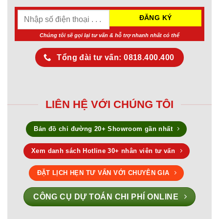
Chúng tôi sẽ gọi lại tư vấn & hỗ trợ nhanh nhất có thể
Tổng đài tư vấn: 0818.400.400
LIÊN HỆ VỚI CHÚNG TÔI
Bản đồ chỉ đường 20+ Showroom gần nhất
Xem danh sách Hotline 30+ nhân viên tư vấn
ĐẶT LỊCH HẸN TƯ VẤN VỚI CHUYÊN GIA
CÔNG CỤ DỰ TOÁN CHI PHÍ ONLINE