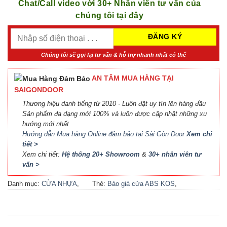
Chat/Call video với 30+ Nhân viên tư vấn của
chúng tôi tại đây
Chúng tôi sẽ gọi lại tư vấn & hỗ trợ nhanh nhất có thể
AN TÂM MUA HÀNG TẠI
SAIGONDOOR
Thương hiệu danh tiếng từ 2010 - Luôn đặt uy tín lên hàng đầu
Sản phẩm đa dạng mới 100% và luôn được cập nhật những xu
hướng mới nhất
Hướng dẫn Mua hàng Online đảm bảo tại Sài Gòn Door
Xem chi
tiết >
Xem chi tiết:
Hệ thống 20+ Showroom
&
30+ nhân viên tư
vấn >
Danh mục:
CỬA NHỰA
,
Thẻ:
Báo giá cửa ABS KOS
,
CỬA NHỰA ABS
,
CỬA
Báo giá cửa nhựa ABS Hàn
NHỰA ABS HÀN QUỐC - 플
Quốc 2021
,
Báo giá cửa
라스틱 문
nhựa ABS Hàn Quốc tại Hà
Nội
,
Cửa ABS KOS
,
Cửa