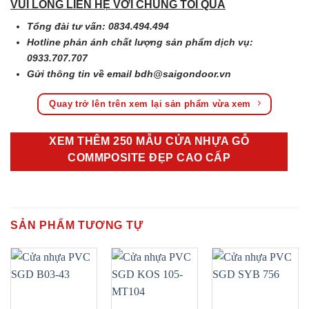
VUI LÒNG LIÊN HỆ VỚI CHÚNG TÔI QUA
Tổng đài tư vấn: 0834.494.494
Hotline phản ánh chất lượng sản phẩm dịch vụ:
0933.707.707
Gửi thông tin về email
bdh@saigondoor.vn
Quay trở lên trên xem lại sản phẩm vừa xem
XEM THÊM 250 MẪU CỬA NHỰA GỖ
COMMPOSITE ĐẸP CAO CẤP
SẢN PHẨM TƯƠNG TỰ