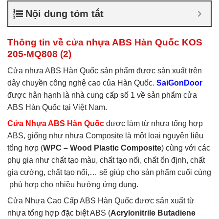
nhựa ABS Hàn Quốc là gì
,
Nội dung tóm tắt
Cửa nhựa ABS Hàn Quốc
tại TP Vĩnh
,
Cửa nhựa ABS
Hàn Quốc tại TPHCM
,
Cửa
Thông tin về cửa nhựa ABS Hàn Quốc KOS
nhựa ABS KOS
205-MQ808 (2)
Cửa nhựa ABS Hàn Quốc sản phẩm được sản xuất trên
dây chuyền công nghệ cao của Hàn Quốc.
SaiGonDoor
được hân hạnh là nhà cung cấp số 1 về sản phẩm cửa
ABS Hàn Quốc tại Việt Nam.
Cửa Nhựa ABS Hàn Quốc
được làm từ nhựa tổng hợp
ABS, giống như nhựa Composite là một loại nguyên liệu
tổng hợp (
WPC – Wood Plastic Composite
) cùng với các
phụ gia như chất tạo màu, chất tạo nối, chất ổn định, chất
gia cường, chất tạo nổi,… sẽ giúp cho sản phẩm cuối cùng
phù hợp cho nhiều hướng ứng dụng.
Cửa Nhựa Cao Cấp ABS Hàn Quốc được sản xuất từ
nhựa tổng hợp đặc biệt ABS (
Acrylonitrile Butadiene