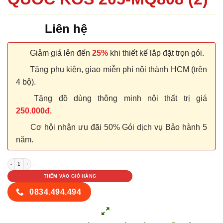
Liên hệ
Giảm giá lên đến
25%
khi thiết kế lắp đặt trọn gói.
Tặng phụ kiện, giao miễn phí nội thành HCM (trên
4 bộ).
Tặng đồ dùng thông minh nội thất trị giá
250.000đ.
Cơ hội nhận ưu đãi 50% Gói dịch vụ Bảo hành 5
năm.
CỬA NHỰA ABS HÀN QUỐC KOS 205-MQ808 (2) số lượng
THÊM VÀO GIỎ HÀNG
0834.494.494