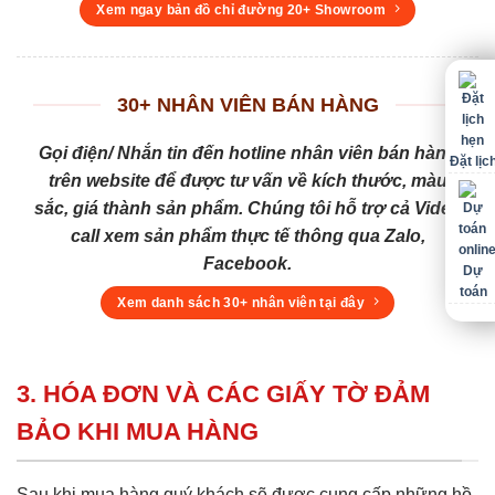
Xem ngay bản đồ chỉ đường 20+ Showroom
30+ NHÂN VIÊN BÁN HÀNG
Gọi điện/ Nhắn tin đến hotline nhân viên bán hàng
Đặt lịc
trên website để được tư vấn về kích thước, màu
sắc, giá thành sản phẩm. Chúng tôi hỗ trợ cả Video
call xem sản phẩm thực tế thông qua Zalo,
Facebook.
Dự
toán
Xem danh sách 30+ nhân viên tại đây
3. HÓA ĐƠN VÀ CÁC GIẤY TỜ ĐẢM
BẢO KHI MUA HÀNG
Sau khi mua hàng quý khách sẽ được cung cấp những hồ