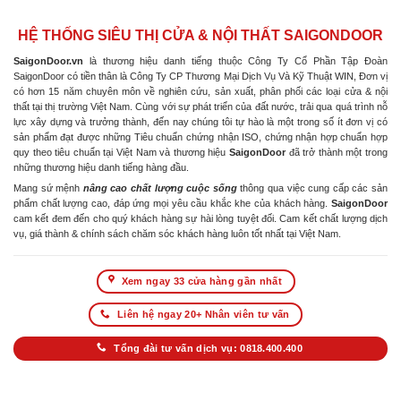
HỆ THỐNG SIÊU THỊ CỬA & NỘI THẤT SAIGONDOOR
SaigonDoor.vn
là thương hiệu danh tiếng thuộc Công Ty Cổ Phần Tập Đoàn
SaigonDoor có tiền thân là Công Ty CP Thương Mại Dịch Vụ Và Kỹ Thuật WIN, Đơn vị
có hơn 15 năm chuyên môn về nghiên cứu, sản xuất, phân phối các loại cửa & nội
thất tại thị trường Việt Nam. Cùng với sự phát triển của đất nước, trải qua quá trình nỗ
lực xây dựng và trưởng thành, đến nay chúng tôi tự hào là một trong số ít đơn vị có
sản phẩm đạt được những Tiêu chuẩn chứng nhận ISO, chứng nhận hợp chuẩn hợp
quy theo tiêu chuẩn tại Việt Nam và thương hiệu
SaigonDoor
đã trở thành một trong
những thương hiệu danh tiếng hàng đầu.
Mang sứ mệnh
nâng cao chất lượng cuộc sống
thông qua việc cung cấp các sản
phẩm chất lượng cao, đáp ứng mọi yêu cầu khắc khe của khách hàng.
SaigonDoor
cam kết đem đến cho quý khách hàng sự hài lòng tuyệt đối. Cam kết chất lượng dịch
vụ, giá thành & chính sách chăm sóc khách hàng luôn tốt nhất tại Việt Nam.
Xem ngay 33 cửa hàng gần nhất
Liên hệ ngay 20+ Nhân viên tư vấn
Tổng đài tư vấn dịch vụ: 0818.400.400