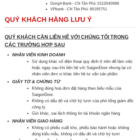
DongA Bank - CN Tân Phú: 0110040988
VPbank - CN Tân Phú: 90195751
QUÝ KHÁCH HÀNG LƯU Ý
QUÝ KHÁCH CẦN LIÊN HỆ VỚI CHÚNG TÔI TRONG
CÁC TRƯỜNG HỢP SAU
NHÂN VIÊN KINH DOANH
Sử dụng khác số điện thoại quy định ở trên để làm việc
hoặc ngay sau khi liên hệ với SaigonDoor nhưng lại có
nhân viên đơn vị khác liên hệ tư vấn sản phẩm.
GIẤY TỜ & CHỨNG TỪ
Không đúng hoá đơn đặt hàng theo biểu mẫu của
SaigonDoor.
Không có dấu đỏ và chữ ký tươi của phó tổng giám đốc
công ty.
Gửi khác, sai lệch thông tin tài khoản ngân hàng
NHÂN VIÊN GIAO HÀNG
:
Không có phiếu xuất kho, phiếu bảo hành hoặc không
đúng kiểu mẫu, không có dấu đỏ và chữ kỷ tươi