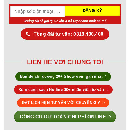
Chúng tôi sẽ gọi lại tư vấn & hỗ trợ nhanh nhất có thể
Tổng đài tư vấn: 0818.400.400
LIÊN HỆ VỚI CHÚNG TÔI
Bản đồ chỉ đường 20+ Showroom gần nhất
Xem danh sách Hotline 30+ nhân viên tư vấn
ĐẶT LỊCH HẸN TƯ VẤN VỚI CHUYÊN GIA
CÔNG CỤ DỰ TOÁN CHI PHÍ ONLINE