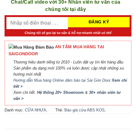
Chat/Call video với 30+ Nhân viên tư vấn của
chúng tôi tại đây
Chúng tôi sẽ gọi lại tư vấn & hỗ trợ nhanh nhất có thể
AN TÂM MUA HÀNG TẠI
SAIGONDOOR
Thương hiệu danh tiếng từ 2010 - Luôn đặt uy tín lên hàng đầu
Sản phẩm đa dạng mới 100% và luôn được cập nhật những xu
hướng mới nhất
Hướng dẫn Mua hàng Online đảm bảo tại Sài Gòn Door
Xem chi
tiết >
Xem chi tiết:
Hệ thống 20+ Showroom
&
30+ nhân viên tư
vấn >
Danh mục:
CỬA NHỰA
,
Thẻ:
Báo giá cửa ABS KOS
,
CỬA NHỰA ABS
,
CỬA
Báo giá cửa nhựa ABS Hàn
NHỰA ABS HÀN QUỐC - 플
Quốc 2021
,
Báo giá cửa
라스틱 문
nhựa ABS Hàn Quốc tại Hà
Nội
,
Cửa ABS KOS
,
Cửa