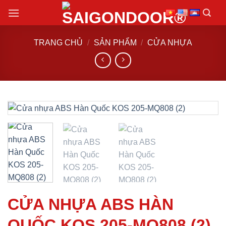
Chuyển
đến
nội
TRANG CHỦ
/
SẢN PHẨM
/
CỬA NHỰA
dung
CỬA NHỰA ABS HÀN
QUỐC KOS 205-MQ808 (2)