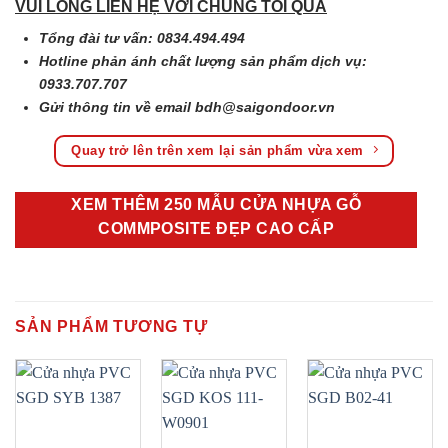
VUI LÒNG LIÊN HỆ VỚI CHÚNG TÔI QUA
Tổng đài tư vấn: 0834.494.494
Hotline phản ánh chất lượng sản phẩm dịch vụ:
0933.707.707
Gửi thông tin về email
bdh@saigondoor.vn
Quay trở lên trên xem lại sản phẩm vừa xem
XEM THÊM 250 MẪU CỬA NHỰA GỖ
COMMPOSITE ĐẸP CAO CẤP
SẢN PHẨM TƯƠNG TỰ