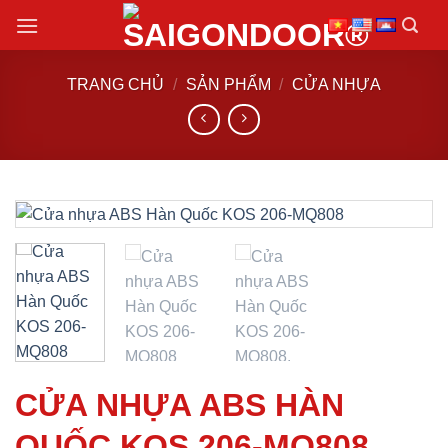
Chuyển
đến
nội
TRANG CHỦ
/
SẢN PHẨM
/
CỬA NHỰA
dung
CỬA NHỰA ABS HÀN
QUỐC KOS 206-MQ808