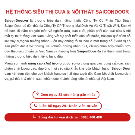
HỆ THỐNG SIÊU THỊ CỬA & NỘI THẤT SAIGONDOOR
SaigonDoor.vn
là thương hiệu danh tiếng thuộc Công Ty Cổ Phần Tập Đoàn
SaigonDoor có tiền thân là Công Ty CP Thương Mại Dịch Vụ Và Kỹ Thuật WIN, Đơn vị
có hơn 15 năm chuyên môn về nghiên cứu, sản xuất, phân phối các loại cửa & nội
thất tại thị trường Việt Nam. Cùng với sự phát triển của đất nước, trải qua quá trình nỗ
lực xây dựng và trưởng thành, đến nay chúng tôi tự hào là một trong số ít đơn vị có
sản phẩm đạt được những Tiêu chuẩn chứng nhận ISO, chứng nhận hợp chuẩn hợp
quy theo tiêu chuẩn tại Việt Nam và thương hiệu
SaigonDoor
đã trở thành một trong
những thương hiệu danh tiếng hàng đầu.
Mang sứ mệnh
nâng cao chất lượng cuộc sống
thông qua việc cung cấp các sản
phẩm chất lượng cao, đáp ứng mọi yêu cầu khắc khe của khách hàng.
SaigonDoor
cam kết đem đến cho quý khách hàng sự hài lòng tuyệt đối. Cam kết chất lượng dịch
vụ, giá thành & chính sách chăm sóc khách hàng luôn tốt nhất tại Việt Nam.
Xem ngay 33 cửa hàng gần nhất
Liên hệ ngay 20+ Nhân viên tư vấn
Tổng đài tư vấn dịch vụ: 0818.400.400