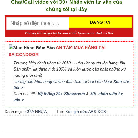
Chat/Call video với 30+ Nhân viên tư vấn của
chúng tôi tại đây
Chúng tôi sẽ gọi lại tư vấn & hỗ trợ nhanh nhất có thể
AN TÂM MUA HÀNG TẠI
SAIGONDOOR
Thương hiệu danh tiếng từ 2010 - Luôn đặt uy tín lên hàng đầu
Sản phẩm đa dạng mới 100% và luôn được cập nhật những xu
hướng mới nhất
Hướng dẫn Mua hàng Online đảm bảo tại Sài Gòn Door
Xem chi
tiết >
Xem chi tiết:
Hệ thống 20+ Showroom
&
30+ nhân viên tư
vấn >
Danh mục:
CỬA NHỰA
,
Thẻ:
Báo giá cửa ABS KOS
,
CỬA NHỰA ABS
,
CỬA
Báo giá cửa nhựa ABS Hàn
NHỰA ABS HÀN QUỐC - 플
Quốc 2021
,
Báo giá cửa
라스틱 문
,
CỬA NHỰA HÀN
nhựa ABS Hàn Quốc tại Hà
QUỐC
Nội
,
Cửa ABS KOS
,
Cửa