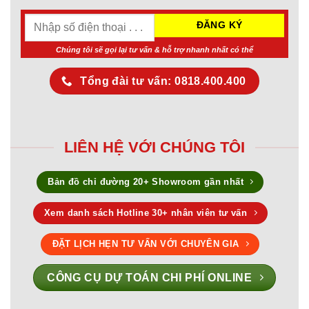
Chúng tôi sẽ gọi lại tư vấn & hỗ trợ nhanh nhất có thể
Tổng đài tư vấn: 0818.400.400
LIÊN HỆ VỚI CHÚNG TÔI
Bản đồ chỉ đường 20+ Showroom gần nhất
Xem danh sách Hotline 30+ nhân viên tư vấn
ĐẶT LỊCH HẸN TƯ VẤN VỚI CHUYÊN GIA
CÔNG CỤ DỰ TOÁN CHI PHÍ ONLINE