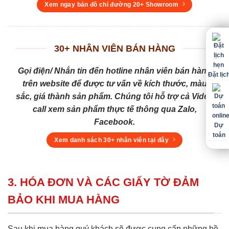
Xem ngay bản đồ chỉ đường 20+ Showroom
30+ NHÂN VIÊN BÁN HÀNG
Gọi điện/ Nhắn tin đến hotline nhân viên bán hàng
Đặt lịc
trên website để được tư vấn về kích thước, màu
sắc, giá thành sản phẩm. Chúng tôi hỗ trợ cả Video
call xem sản phẩm thực tế thông qua Zalo,
Facebook.
Dự
toán
Xem danh sách 30+ nhân viên tại đây
3. HÓA ĐƠN VÀ CÁC GIẤY TỜ ĐẢM
BẢO KHI MUA HÀNG
Sau khi mua hàng quý khách sẽ được cung cấp những hồ