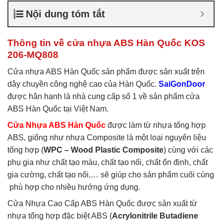
nhựa ABS Hàn Quốc là gì
,
Nội dung tóm tắt
Cửa nhựa ABS Hàn Quốc
tại TP Vĩnh
,
Cửa nhựa ABS
Hàn Quốc tại TPHCM
,
Cửa
Thông tin về cửa nhựa ABS Hàn Quốc KOS
nhựa ABS KOS
206-MQ808
Cửa nhựa ABS Hàn Quốc sản phẩm được sản xuất trên
dây chuyền công nghệ cao của Hàn Quốc.
SaiGonDoor
được hân hạnh là nhà cung cấp số 1 về sản phẩm cửa
ABS Hàn Quốc tại Việt Nam.
Cửa Nhựa ABS Hàn Quốc
được làm từ nhựa tổng hợp
ABS, giống như nhựa Composite là một loại nguyên liệu
tổng hợp (
WPC – Wood Plastic Composite
) cùng với các
phụ gia như chất tạo màu, chất tạo nối, chất ổn định, chất
gia cường, chất tạo nổi,… sẽ giúp cho sản phẩm cuối cùng
phù hợp cho nhiều hướng ứng dụng.
Cửa Nhựa Cao Cấp ABS Hàn Quốc được sản xuất từ
nhựa tổng hợp đặc biệt ABS (
Acrylonitrile Butadiene