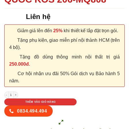
Liên hệ
Giảm giá lên đến
25%
khi thiết kế lắp đặt trọn gói.
Tặng phụ kiện, giao miễn phí nội thành HCM (trên
4 bộ).
Tặng đồ dùng thông minh nội thất trị giá
250.000đ.
Cơ hội nhận ưu đãi 50% Gói dịch vụ Bảo hành 5
năm.
CỬA NHỰA ABS HÀN QUỐC KOS 206-MQ808 số lượng
THÊM VÀO GIỎ HÀNG
0834.494.494