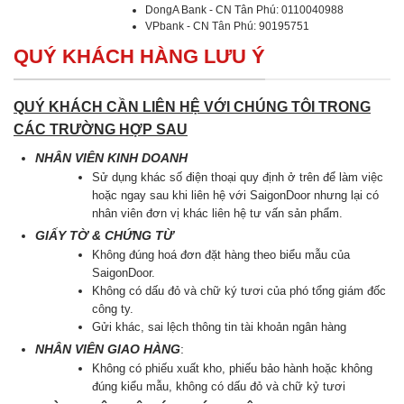
DongA Bank - CN Tân Phú: 0110040988
VPbank - CN Tân Phú: 90195751
QUÝ KHÁCH HÀNG LƯU Ý
QUÝ KHÁCH CẦN LIÊN HỆ VỚI CHÚNG TÔI TRONG
CÁC TRƯỜNG HỢP SAU
NHÂN VIÊN KINH DOANH
Sử dụng khác số điện thoại quy định ở trên để làm việc
hoặc ngay sau khi liên hệ với SaigonDoor nhưng lại có
nhân viên đơn vị khác liên hệ tư vấn sản phẩm.
GIẤY TỜ & CHỨNG TỪ
Không đúng hoá đơn đặt hàng theo biểu mẫu của
SaigonDoor.
Không có dấu đỏ và chữ ký tươi của phó tổng giám đốc
công ty.
Gửi khác, sai lệch thông tin tài khoản ngân hàng
NHÂN VIÊN GIAO HÀNG
:
Không có phiếu xuất kho, phiếu bảo hành hoặc không
đúng kiểu mẫu, không có dấu đỏ và chữ kỷ tươi