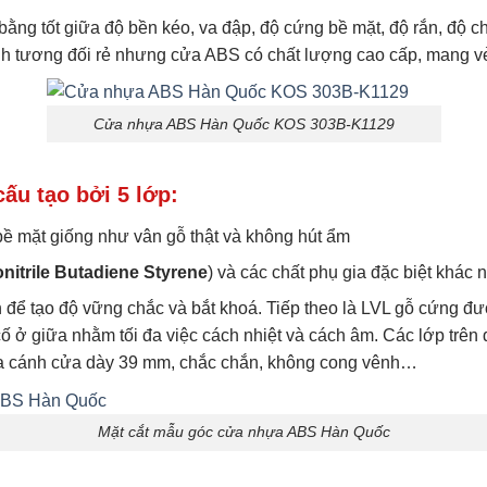
 tốt giữa độ bền kéo, va đập, độ cứng bề mặt, độ rắn, độ chịu 
nh tương đối rẻ nhưng cửa ABS có chất lượng cao cấp, mang v
Cửa nhựa ABS Hàn Quốc KOS 303B-K1129
u tạo bởi 5 lớp:
bề mặt giống như vân gỗ thật và không hút ẩm
nitrile Butadiene Styrene
) và các chất phụ gia đặc biệt khác 
ể tạo độ vững chắc và bắt khoá. Tiếp theo là LVL gỗ cứng đượ
ở giữa nhằm tối đa việc cách nhiệt và cách âm. Các lớp trên đ
o ra cánh cửa dày 39 mm, chắc chắn, không cong vênh…
Mặt cắt mẫu góc cửa nhựa ABS Hàn Quốc