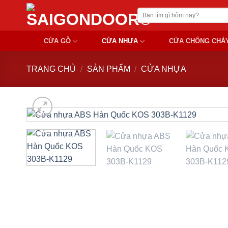
Chuyển
Tìm
đến
kiếm:
nội
CỬA GỖ
CỬA NHỰA
CỬA CHỐNG CHÁ
dung
TRANG CHỦ
/
SẢN PHẨM
/
CỬA NHỰA