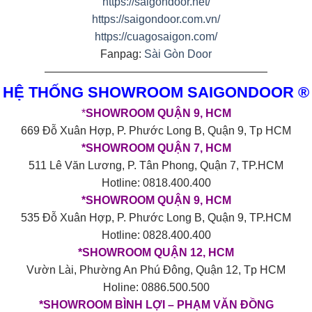
https://saigondoor.net/
https://saigondoor.com.vn/
https://cuagosaigon.com/
Fanpag:
Sài Gòn Door
————————————————————
HỆ THỐNG SHOWROOM SAIGONDOOR ®
*
SHOWROOM QUẬN 9, HCM
669 Đỗ Xuân Hợp, P. Phước Long B, Quận 9, Tp HCM
*SHOWROOM QUẬN 7, HCM
511 Lê Văn Lương, P. Tân Phong, Quận 7, TP.HCM
Hotline: 0818.400.400
*SHOWROOM QUẬN 9, HCM
535 Đỗ Xuân Hợp, P. Phước Long B, Quận 9, TP.HCM
Hotline: 0828.400.400
*SHOWROOM QUẬN 12, HCM
Vườn Lài, Phường An Phú Đông, Quận 12, Tp HCM
Holine: 0886.500.500
*SHOWROOM BÌNH LỢI – PHẠM VĂN ĐỒNG