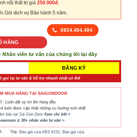
 nội thất trị giá
250.000đ.
% Gói dịch vụ Bảo hành 5 năm.
 303B-K1129 số lượng
0834.494.494
Ỏ HÀNG
+ Nhân viên tư vấn của chúng tôi tại đây
ẽ gọi lại tư vấn & hỗ trợ nhanh nhất có thể
M MUA HÀNG TẠI SAIGONDOOR
 - Luôn đặt uy tín lên hàng đầu
à luôn được cập nhật những xu hướng mới nhất
ảm bảo tại Sài Gòn Door
Xem chi tiết >
Showroom
&
30+ nhân viên tư vấn >
A
Thẻ:
Báo giá cửa ABS KOS
,
Báo giá cửa