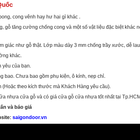
Quốc
bong, cong vênh hay hư hại gì khác .
g, gỗ tăng cường chống cong và một số vật liệu đặc biệt khác
ảm giác như gỗ thật. Lớp màu dày 3 mm chống trầy xước, dễ lau
ường khác.
n yêu của bạn.
g bao. Chưa bao gồm phụ kiện, ô kính, nẹp chỉ.
 (Hoặc theo kích thước mà Khách Hàng yêu cầu).
 cửa nhựa cửa gỗ và có giá cửa gỗ cửa nhựa tốt nhất tại Tp.HCM
ấn và báo giá
site:
saigondoor.vn