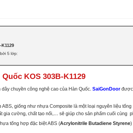
ABS
,
CỬA NHỰA ABS HÀN QUỐC 
라스틱 문
-K1129
ởi 5 lớp:
n Quốc KOS 303B-K1129
 dây chuyền công nghệ cao của Hàn Quốc.
SaiGonDoor
được 
ABS, giống như nhựa Composite là một loại nguyên liệu tổng 
 chất gia cường, chất tạo nổi,… sẽ giúp cho sản phẩm cuối cùn
ựa tổng hợp đặc biệt ABS (
Acrylonitrile Butadiene Styrene
)