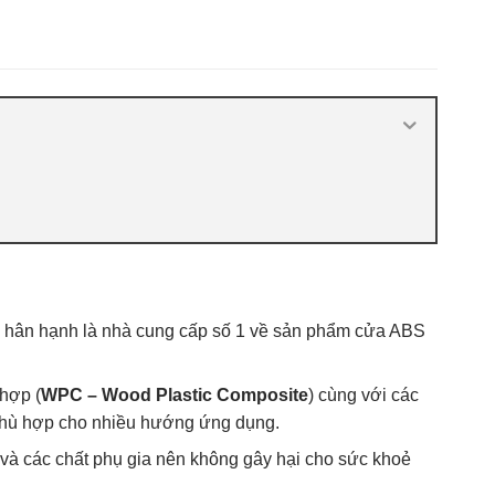
- 플
nhựa ABS Hàn Quốc 2021
,
Báo giá cửa
nhựa ABS Hàn Quốc tại Hà Nội
,
Cửa
ABS KOS
,
Cửa nhựa ABS Hàn Quốc là
gì
,
Cửa nhựa ABS Hàn Quốc tại TP
Vĩnh
,
Cửa nhựa ABS Hàn Quốc tại
TPHCM
,
Cửa nhựa ABS KOS
hân hạnh là nhà cung cấp số 1 về sản phẩm cửa ABS
hợp (
WPC – Wood Plastic Composite
) cùng với các
g phù hợp cho nhiều hướng ứng dụng.
 và các chất phụ gia nên không gây hại cho sức khoẻ