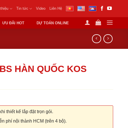
 thiệu
Tin tức
Video
Liên Hệ
ƯU ĐÃI HOT
DỰ TOÁN ONLINE
BS HÀN QUỐC KOS
hi thiết kế lắp đặt trọn gói.
n phí nội thành HCM (trên 4 bộ).