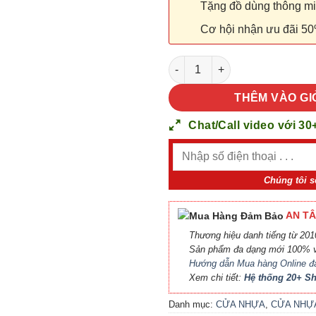
Tặng đồ dùng thông minh
Cơ hội nhận ưu đãi 50
CỬA NHỰA ABS HÀN QUỐC KOS
THÊM VÀO GI
Chat/Call video với 30
Chúng tôi s
AN TÂ
Thương hiệu danh tiếng từ 2010
Sản phẩm đa dạng mới 100% v
Hướng dẫn Mua hàng Online đ
Xem chi tiết:
Hệ thống 20+ 
Danh mục:
CỬA NHỰA
,
CỬA NHỰ