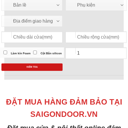
Làm kín Foam
Cột Bắn silicon
KIỂM TRA
ĐẶT MUA HÀNG ĐẢM BẢO TẠI
SAIGONDOOR.VN
Đặt mua cửa & nội thất online đảm