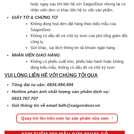
hoặc ngay sau khi liên hệ với SaigonDoor nhưng lại có
nhân viên đơn vị khác liên hệ tư vấn sản phẩm.
GIẤY TỜ & CHỨNG TỪ
Không đúng hoá đơn đặt hàng theo biểu mẫu của
SaigonDoor.
Không có dấu đỏ và chữ ký tươi của phó tổng giám đốc
công ty.
Gửi khác, sai lệch thông tin tài khoản ngân hàng
NHÂN VIÊN GIAO HÀNG
:
Không có phiếu xuất kho, phiếu bảo hành hoặc không
đúng kiểu mẫu, không có dấu đỏ và chữ kỷ tươi
VUI LÒNG LIÊN HỆ VỚI CHÚNG TÔI QUA
Tổng đài tư vấn: 0834.494.494
Hotline phản ánh chất lượng sản phẩm dịch vụ:
0933.707.707
Gửi thông tin về email
bdh@saigondoor.vn
Quay trở lên trên xem lại sản phẩm vừa xem