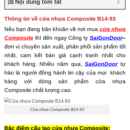
Nội dung tóm tắt
là gì
,
Cửa nhựa composite
TPHCM
,
Cửa nhựa gỗ
composite có tốt không
,
Thông tin về cửa nhựa Composite B14-93
Đánh giá cửa nhựa
composite
,
Địa chỉ bán cửa
Nếu bạn đang băn khoăn về nơi mua
cửa nhựa
nhựa giả gỗ chất lượng
,
Composite
thì đến ngay Công ty
SaiGonDoor
–
Nhược điểm của nhựa
composite
,
Nơi bán cửa
đơn vị chuyên sản xuất, phân phối sản phẩm tốt
nhựa Composite
,
Nơi bán
nhất, cam kết bán giá cạnh tranh nhất cho
cửa nhựa Composite uy tín
,
Sản xuất cửa nhựa
khách hàng. Nhiều năm qua,
SaiGonDoor
tự
composite
hào là người đồng hành tin cậy của mọi khách
hàng với dòng sản phẩm cửa nhựa
Composite chất lượng cao.
Cửa nhựa Composite B14-93
Đặc điểm cấu tạo cửa nhựa Composite: