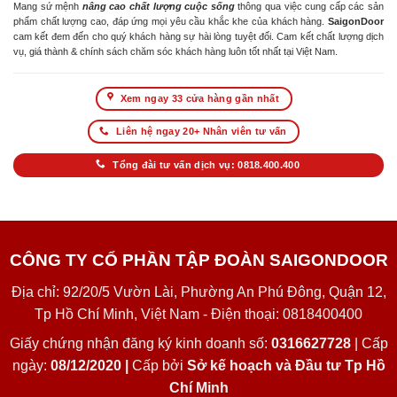
Mang sứ mệnh
nâng cao chất lượng cuộc sống
thông qua việc cung cấp các sản
phẩm chất lượng cao, đáp ứng mọi yêu cầu khắc khe của khách hàng.
SaigonDoor
cam kết đem đến cho quý khách hàng sự hài lòng tuyệt đối. Cam kết chất lượng dịch
vụ, giá thành & chính sách chăm sóc khách hàng luôn tốt nhất tại Việt Nam.
Xem ngay 33 cửa hàng gần nhất
Liên hệ ngay 20+ Nhân viên tư vấn
Tổng đài tư vấn dịch vụ: 0818.400.400
CÔNG TY CỔ PHẦN TẬP ĐOÀN SAIGONDOOR
Địa chỉ: 92/20/5 Vườn Lài, Phường An Phú Đông, Quận 12,
Tp Hồ Chí Minh, Việt Nam - Điện thoại: 0818400400
Giấy chứng nhận đăng ký kinh doanh số:
0316627728
| Cấp
ngày:
08/12/2020 |
Cấp bởi
Sở kế hoạch và Đầu tư Tp Hồ
Chí Minh