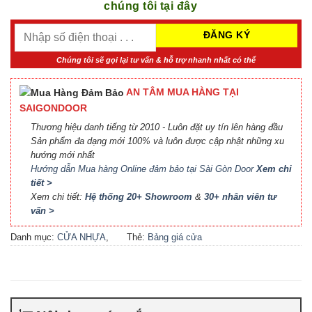
chúng tôi tại đây
Chúng tôi sẽ gọi lại tư vấn & hỗ trợ nhanh nhất có thể
AN TÂM MUA HÀNG TẠI
SAIGONDOOR
Thương hiệu danh tiếng từ 2010 - Luôn đặt uy tín lên hàng đầu
Sản phẩm đa dạng mới 100% và luôn được cập nhật những xu
hướng mới nhất
Hướng dẫn Mua hàng Online đảm bảo tại Sài Gòn Door
Xem chi
tiết >
Xem chi tiết:
Hệ thống 20+ Showroom
&
30+ nhân viên tư
vấn >
Danh mục:
CỬA NHỰA
,
Thẻ:
Bảng giá cửa
CỬA NHỰA COMPOSITE
,
Composite
,
Bảng giá cửa
CỬA NHỰA GỖ
,
CỬA
nhựa Compsite
,
Báo giá
NHỰA GỖ SUNGYU
cửa nhựa Composite
,
Cửa
nhựa Composite giá bao
nhiêu
,
Cửa nhựa composite