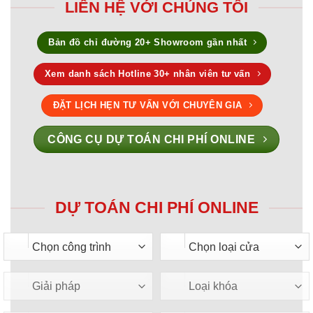
LIÊN HỆ VỚI CHÚNG TÔI
Bản đồ chỉ đường 20+ Showroom gần nhất
Xem danh sách Hotline 30+ nhân viên tư vấn
ĐẶT LỊCH HẸN TƯ VẤN VỚI CHUYÊN GIA
CÔNG CỤ DỰ TOÁN CHI PHÍ ONLINE
DỰ TOÁN CHI PHÍ ONLINE