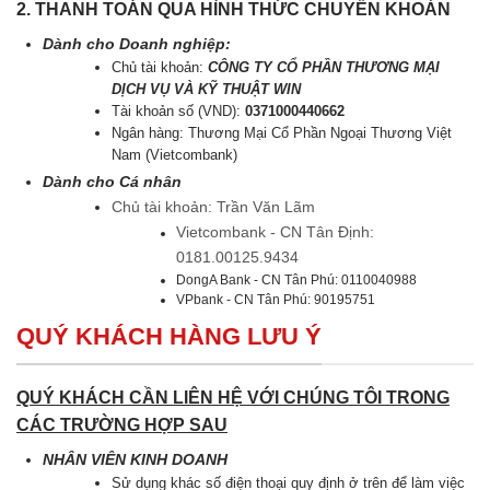
2. THANH TOÁN QUA HÌNH THỨC CHUYỂN KHOẢN
Dành cho Doanh nghiệp:
Chủ tài khoản:
CÔNG TY CỔ PHẦN THƯƠNG MẠI
DỊCH VỤ VÀ KỸ THUẬT WIN
Tài khoản số (VND):
0371000440662
Ngân hàng: Thương Mại Cổ Phần Ngoại Thương Việt
Nam (Vietcombank)
Dành cho Cá nhân
Chủ tài khoản: Trần Văn Lãm
Vietcombank - CN Tân Định:
0181.00125.9434
DongA Bank - CN Tân Phú: 0110040988
VPbank - CN Tân Phú: 90195751
QUÝ KHÁCH HÀNG LƯU Ý
QUÝ KHÁCH CẦN LIÊN HỆ VỚI CHÚNG TÔI TRONG
CÁC TRƯỜNG HỢP SAU
NHÂN VIÊN KINH DOANH
Sử dụng khác số điện thoại quy định ở trên để làm việc