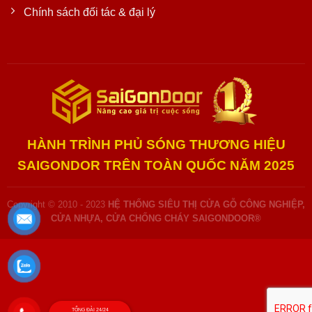
Chính sách đối tác & đại lý
HÀNH TRÌNH PHỦ SÓNG THƯƠNG HIỆU
SAIGONDOR TRÊN TOÀN QUỐC NĂM 2025
Copyright © 2010 - 2023
HỆ THỐNG SIÊU THỊ CỬA GỖ CÔNG NGHIỆP,
CỬA NHỰA, CỬA CHỐNG CHÁY SAIGONDOOR®
TỔNG ĐÀI 24/24