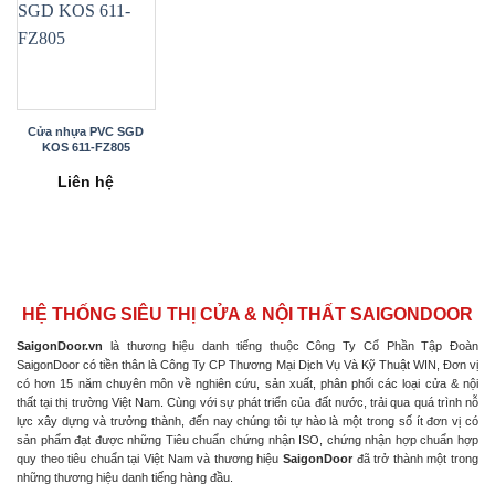
Cửa nhựa PVC SGD
KOS 611-FZ805
Liên hệ
HỆ THỐNG SIÊU THỊ CỬA & NỘI THẤT SAIGONDOOR
SaigonDoor.vn
là thương hiệu danh tiếng thuộc Công Ty Cổ Phần Tập Đoàn
SaigonDoor có tiền thân là Công Ty CP Thương Mại Dịch Vụ Và Kỹ Thuật WIN, Đơn vị
có hơn 15 năm chuyên môn về nghiên cứu, sản xuất, phân phối các loại cửa & nội
thất tại thị trường Việt Nam. Cùng với sự phát triển của đất nước, trải qua quá trình nỗ
lực xây dựng và trưởng thành, đến nay chúng tôi tự hào là một trong số ít đơn vị có
sản phẩm đạt được những Tiêu chuẩn chứng nhận ISO, chứng nhận hợp chuẩn hợp
quy theo tiêu chuẩn tại Việt Nam và thương hiệu
SaigonDoor
đã trở thành một trong
những thương hiệu danh tiếng hàng đầu.