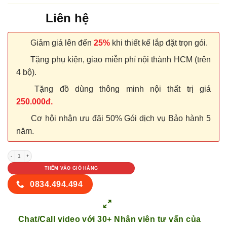
Liên hệ
Giảm giá lên đến
25%
khi thiết kế lắp đặt trọn gói.
Tặng phụ kiện, giao miễn phí nội thành HCM (trên
4 bộ).
Tặng đồ dùng thông minh nội thất trị giá
250.000đ.
Cơ hội nhận ưu đãi 50% Gói dịch vụ Bảo hành 5
năm.
CỬA NHỰA COMPOSITE B14-93 số lượng
THÊM VÀO GIỎ HÀNG
0834.494.494
Chat/Call video với 30+ Nhân viên tư vấn của