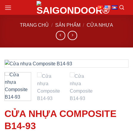
Chuyển
đến
nội
TRANG CHỦ
/
SẢN PHẨM
/
CỬA NHỰA
dung
CỬA NHỰA COMPOSITE
B14-93