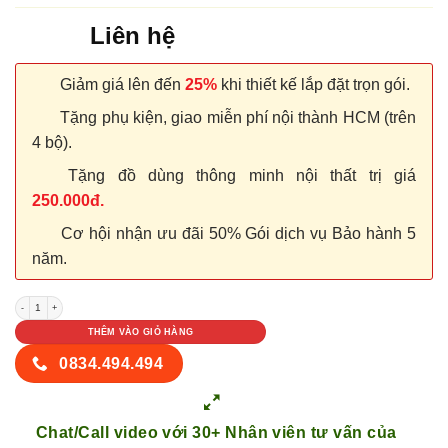
Liên hệ
Giảm giá lên đến
25%
khi thiết kế lắp đặt trọn gói.
Tặng phụ kiện, giao miễn phí nội thành HCM (trên
4 bộ).
Tặng đồ dùng thông minh nội thất trị giá
250.000đ.
Cơ hội nhận ưu đãi 50% Gói dịch vụ Bảo hành 5
năm.
CỬA NHỰA COMPOSITE B7-27 số lượng
THÊM VÀO GIỎ HÀNG
0834.494.494
Chat/Call video với 30+ Nhân viên tư vấn của