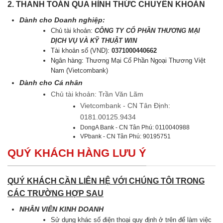
2. THANH TOÁN QUA HÌNH THỨC CHUYỂN KHOẢN
Dành cho Doanh nghiệp:
Chủ tài khoản:
CÔNG TY CỔ PHẦN THƯƠNG MẠI
DỊCH VỤ VÀ KỸ THUẬT WIN
Tài khoản số (VND):
0371000440662
Ngân hàng: Thương Mại Cổ Phần Ngoại Thương Việt
Nam (Vietcombank)
Dành cho Cá nhân
Chủ tài khoản: Trần Văn Lãm
Vietcombank - CN Tân Định:
0181.00125.9434
DongA Bank - CN Tân Phú: 0110040988
VPbank - CN Tân Phú: 90195751
QUÝ KHÁCH HÀNG LƯU Ý
QUÝ KHÁCH CẦN LIÊN HỆ VỚI CHÚNG TÔI TRONG
CÁC TRƯỜNG HỢP SAU
NHÂN VIÊN KINH DOANH
Sử dụng khác số điện thoại quy định ở trên để làm việc