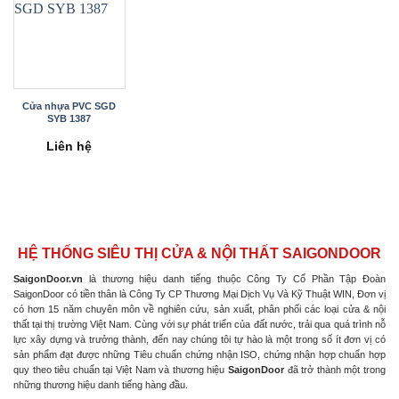
Cửa nhựa PVC SGD
SYB 1387
Liên hệ
HỆ THỐNG SIÊU THỊ CỬA & NỘI THẤT SAIGONDOOR
SaigonDoor.vn
là thương hiệu danh tiếng thuộc Công Ty Cổ Phần Tập Đoàn
SaigonDoor có tiền thân là Công Ty CP Thương Mại Dịch Vụ Và Kỹ Thuật WIN, Đơn vị
có hơn 15 năm chuyên môn về nghiên cứu, sản xuất, phân phối các loại cửa & nội
thất tại thị trường Việt Nam. Cùng với sự phát triển của đất nước, trải qua quá trình nỗ
lực xây dựng và trưởng thành, đến nay chúng tôi tự hào là một trong số ít đơn vị có
sản phẩm đạt được những Tiêu chuẩn chứng nhận ISO, chứng nhận hợp chuẩn hợp
quy theo tiêu chuẩn tại Việt Nam và thương hiệu
SaigonDoor
đã trở thành một trong
những thương hiệu danh tiếng hàng đầu.