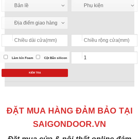
Làm kín Foam
Cột Bắn silicon
KIỂM TRA
ĐẶT MUA HÀNG ĐẢM BẢO TẠI
SAIGONDOOR.VN
Đặt mua cửa & nội thất online đảm