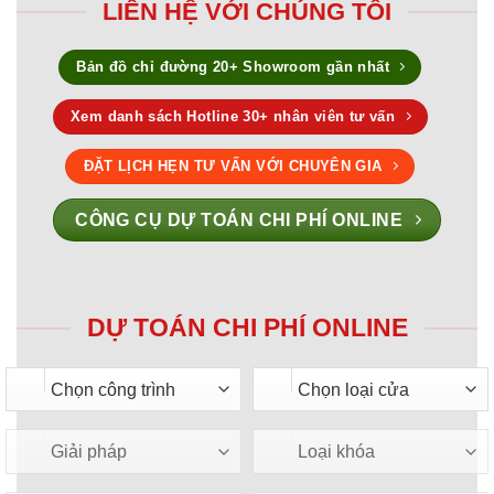
LIÊN HỆ VỚI CHÚNG TÔI
Bản đồ chỉ đường 20+ Showroom gần nhất
Xem danh sách Hotline 30+ nhân viên tư vấn
ĐẶT LỊCH HẸN TƯ VẤN VỚI CHUYÊN GIA
CÔNG CỤ DỰ TOÁN CHI PHÍ ONLINE
DỰ TOÁN CHI PHÍ ONLINE