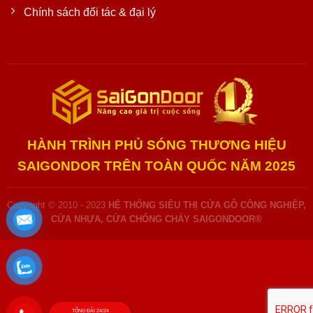
Chính sách đối tác & đại lý
HÀNH TRÌNH PHỦ SÓNG THƯƠNG HIỆU
SAIGONDOR TRÊN TOÀN QUỐC NĂM 2025
Copyright © 2010 - 2023
HỆ THỐNG SIÊU THỊ CỬA GỖ CÔNG NGHIỆP,
CỬA NHỰA, CỬA CHỐNG CHÁY SAIGONDOOR®
TỔNG ĐÀI 24/24