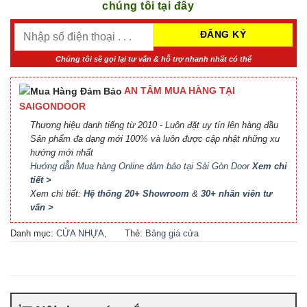
chúng tôi tại đây
Chúng tôi sẽ gọi lại tư vấn & hỗ trợ nhanh nhất có thể
AN TÂM MUA HÀNG TẠI
SAIGONDOOR
Thương hiệu danh tiếng từ 2010 - Luôn đặt uy tín lên hàng đầu
Sản phẩm đa dạng mới 100% và luôn được cập nhật những xu
hướng mới nhất
Hướng dẫn Mua hàng Online đảm bảo tại Sài Gòn Door
Xem chi
tiết >
Xem chi tiết:
Hệ thống 20+ Showroom
&
30+ nhân viên tư
vấn >
Danh mục:
CỬA NHỰA
,
Thẻ:
Bảng giá cửa
CỬA NHỰA COMPOSITE
,
Composite
,
Bảng giá cửa
CỬA NHỰA GỖ
,
CỬA
nhựa Compsite
,
Báo giá
NHỰA GỖ SUNGYU
cửa nhựa Composite
,
Cửa
nhựa Composite giá bao
nhiêu
,
Cửa nhựa composite