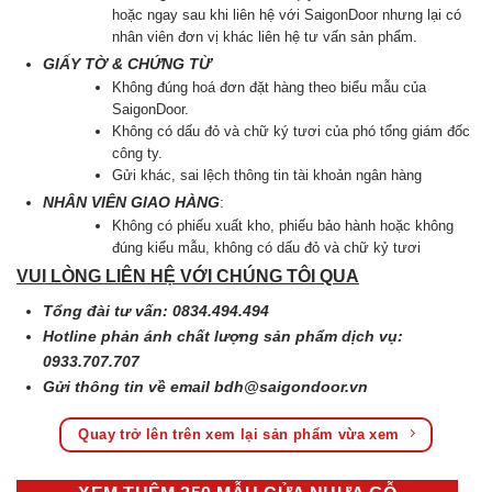
hoặc ngay sau khi liên hệ với SaigonDoor nhưng lại có
nhân viên đơn vị khác liên hệ tư vấn sản phẩm.
GIẤY TỜ & CHỨNG TỪ
Không đúng hoá đơn đặt hàng theo biểu mẫu của
SaigonDoor.
Không có dấu đỏ và chữ ký tươi của phó tổng giám đốc
công ty.
Gửi khác, sai lệch thông tin tài khoản ngân hàng
NHÂN VIÊN GIAO HÀNG
:
Không có phiếu xuất kho, phiếu bảo hành hoặc không
đúng kiểu mẫu, không có dấu đỏ và chữ kỷ tươi
VUI LÒNG LIÊN HỆ VỚI CHÚNG TÔI QUA
Tổng đài tư vấn: 0834.494.494
Hotline phản ánh chất lượng sản phẩm dịch vụ:
0933.707.707
Gửi thông tin về email
bdh@saigondoor.vn
Quay trở lên trên xem lại sản phẩm vừa xem