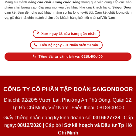
Mang sứ mệnh
nâng cao chất lượng cuộc sống
thông qua việc cung cấp các sản
phẩm chất lượng cao, đáp ứng mọi yêu cầu khắc khe của khách hàng.
SaigonDoor
cam kết đem đến cho quý khách hàng sự hài lòng tuyệt đối. Cam kết chất lượng dịch
vụ, giá thành & chính sách chăm sóc khách hàng luôn tốt nhất tại Việt Nam.
Xem ngay 33 cửa hàng gần nhất
Liên hệ ngay 20+ Nhân viên tư vấn
Tổng đài tư vấn dịch vụ: 0818.400.400
CÔNG TY CỔ PHẦN TẬP ĐOÀN SAIGONDOOR
Địa chỉ: 92/20/5 Vườn Lài, Phường An Phú Đông, Quận 12,
Tp Hồ Chí Minh, Việt Nam - Điện thoại: 0818400400
Giấy chứng nhận đăng ký kinh doanh số:
0316627728
| Cấp
ngày:
08/12/2020 |
Cấp bởi
Sở kế hoạch và Đầu tư Tp Hồ
Chí Minh