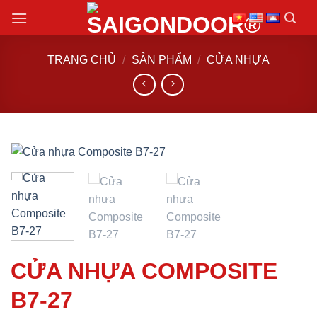
Chuyển
đến
nội
TRANG CHỦ
/
SẢN PHẨM
/
CỬA NHỰA
dung
CỬA NHỰA COMPOSITE
B7-27