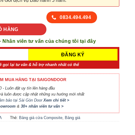
% Gói dịch vụ Bảo hành 5 năm.
 số lượng
0834.494.494
Ỏ HÀNG
+ Nhân viên tư vấn của chúng tôi tại đây
ẽ gọi lại tư vấn & hỗ trợ nhanh nhất có thể
M MUA HÀNG TẠI SAIGONDOOR
 - Luôn đặt uy tín lên hàng đầu
à luôn được cập nhật những xu hướng mới nhất
ảm bảo tại Sài Gòn Door
Xem chi tiết >
Showroom
&
30+ nhân viên tư vấn >
A
Thẻ:
Bảng giá cửa Composite
,
Bảng giá
A
cửa nhựa Compsite
,
Báo giá cửa nhựa
i
Composite
,
Cửa nhựa Composite giá bao