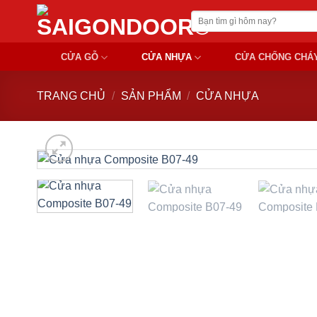
Chuyển
Tìm
đến
kiếm:
nội
CỬA GỖ
CỬA NHỰA
CỬA CHỐNG CHÁ
dung
TRANG CHỦ
/
SẢN PHẨM
/
CỬA NHỰA