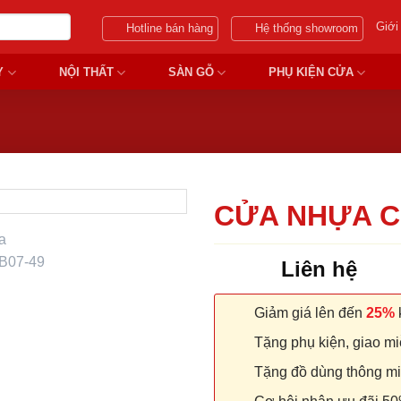
Giới
Hotline bán hàng
Hệ thống showroom
Y
NỘI THẤT
SÀN GỖ
PHỤ KIỆN CỬA
CỬA NHỰA C
Liên hệ
Giảm giá lên đến
25%
k
Tặng phụ kiện, giao miễ
Tặng đồ dùng thông minh