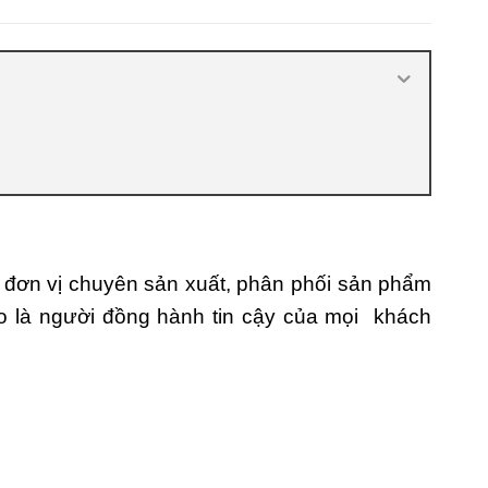
nhiêu
,
Cửa nhựa composite là gì
,
Cửa
nhựa composite TPHCM
,
Cửa nhựa gỗ
composite có tốt không
,
Đánh giá cửa
nhựa composite
,
Địa chỉ bán cửa nhựa
giả gỗ chất lượng
,
Nhược điểm của
nhựa composite
,
Nơi bán cửa nhựa
Composite
,
Nơi bán cửa nhựa
Composite uy tín
,
Sản xuất cửa nhựa
composite
đơn vị chuyên sản xuất, phân phối sản phẩm
o là người đồng hành tin cậy của mọi khách