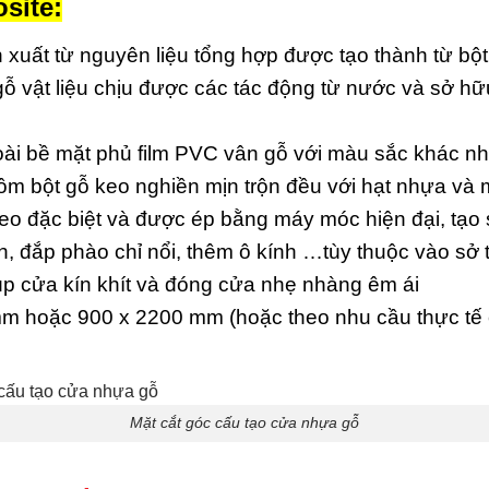
site:
 xuất từ nguyên liệu tổng hợp được tạo thành từ bộ
 gỗ vật liệu chịu được các tác động từ nước và sở h
i bề mặt phủ film PVC vân gỗ với màu sắc khác n
 bột gỗ keo nghiền mịn trộn đều với hạt nhựa và m
keo đặc biệt và được ép bằng máy móc hiện đại, tạo
, đắp phào chỉ nổi, thêm ô kính …tùy thuộc vào sở 
p cửa kín khít và đóng cửa nhẹ nhàng êm ái
m hoặc 900 x 2200 mm (hoặc theo nhu cầu thực tế 
Mặt cắt góc cấu tạo cửa nhựa gỗ