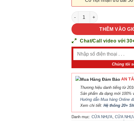
Cơ hội nhận ưu đãi 50
CỬA NHỰA COMPOSITE B07-49
THÊM VÀO GI
Chat/Call video với 30
Chúng tôi s
AN TÂ
Thương hiệu danh tiếng từ 2010
Sản phẩm đa dạng mới 100% v
Hướng dẫn Mua hàng Online đ
Xem chi tiết:
Hệ thống 20+ 
Danh mục:
CỬA NHỰA
,
CỬA NHỰ
COMPOSITE
,
CỬA NHỰA GỖ
,
CỬ
NHỰA GỖ SUNGYU
,
Sản phẩm mớ