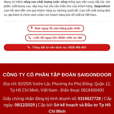
Mang sứ mệnh
nâng cao chất lượng cuộc sống
thông qua việc cung cấp các sản
phẩm chất lượng cao, đáp ứng mọi yêu cầu khắc khe của khách hàng.
SaigonDoor
cam kết đem đến cho quý khách hàng sự hài lòng tuyệt đối. Cam kết chất lượng dịch
vụ, giá thành & chính sách chăm sóc khách hàng luôn tốt nhất tại Việt Nam.
Xem ngay 33 cửa hàng gần nhất
Liên hệ ngay 20+ Nhân viên tư vấn
Tổng đài tư vấn dịch vụ: 0818.400.400
CÔNG TY CỔ PHẦN TẬP ĐOÀN SAIGONDOOR
Địa chỉ: 92/20/5 Vườn Lài, Phường An Phú Đông, Quận 12,
Tp Hồ Chí Minh, Việt Nam - Điện thoại: 0818400400
Giấy chứng nhận đăng ký kinh doanh số:
0316627728
| Cấp
ngày:
08/12/2020 |
Cấp bởi
Sở kế hoạch và Đầu tư Tp Hồ
Chí Minh