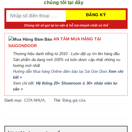
chúng tôi tại đây
Chúng tôi sẽ gọi lại tư vấn & hỗ trợ nhanh nhất có thể
AN TÂM MUA HÀNG TẠI
SAIGONDOOR
Thương hiệu danh tiếng từ 2010 - Luôn đặt uy tín lên hàng đầu
Sản phẩm đa dạng mới 100% và luôn được cập nhật những xu
hướng mới nhất
Hướng dẫn Mua hàng Online đảm bảo tại Sài Gòn Door
Xem chi
tiết >
Xem chi tiết:
Hệ thống 20+ Showroom
&
30+ nhân viên tư
vấn >
Danh mục:
CỬA NHỰA
,
Thẻ:
Bảng giá cửa
CỬA NHỰA COMPOSITE
,
Composite
,
Bảng giá cửa
CỬA NHỰA GỖ
,
CỬA
nhựa Compsite
,
Báo giá
NHỰA GỖ SUNGYU
cửa nhựa Composite
,
Cửa
nhựa Composite giá bao
nhiêu
,
Cửa nhựa composite