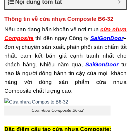
Nội dung tóm tắt
là gì
,
Cửa nhựa composite
TPHCM
,
Cửa nhựa gỗ
composite có tốt không
,
Thông tin về cửa nhựa Composite B6-32
Đánh giá cửa nhựa
composite
,
Địa chỉ bán cửa
Nếu bạn đang băn khoăn về nơi mua
cửa nhựa
nhựa giả gỗ chất lượng
,
Composite
thì đến ngay Công ty
SaiGonDoor
–
Nhược điểm của nhựa
composite
,
Nơi bán cửa
đơn vị chuyên sản xuất, phân phối sản phẩm tốt
nhựa Composite
,
Nơi bán
nhất, cam kết bán giá cạnh tranh nhất cho
cửa nhựa Composite uy tín
,
Sản xuất cửa nhựa
khách hàng. Nhiều năm qua,
SaiGonDoor
tự
composite
hào là người đồng hành tin cậy của mọi khách
hàng với dòng sản phẩm cửa nhựa
Composite chất lượng cao.
Cửa nhựa Composite B6-32
Đặc điểm cấu tạo cửa nhựa Composite: