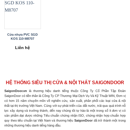
Cửa nhựa PVC SGD
KOS 110-M8707
Liên hệ
HỆ THỐNG SIÊU THỊ CỬA & NỘI THẤT SAIGONDOOR
SaigonDoor.vn
là thương hiệu danh tiếng thuộc Công Ty Cổ Phần Tập Đoàn
SaigonDoor có tiền thân là Công Ty CP Thương Mại Dịch Vụ Và Kỹ Thuật WIN, Đơn vị
có hơn 15 năm chuyên môn về nghiên cứu, sản xuất, phân phối các loại cửa & nội
thất tại thị trường Việt Nam. Cùng với sự phát triển của đất nước, trải qua quá trình nỗ
lực xây dựng và trưởng thành, đến nay chúng tôi tự hào là một trong số ít đơn vị có
sản phẩm đạt được những Tiêu chuẩn chứng nhận ISO, chứng nhận hợp chuẩn hợp
quy theo tiêu chuẩn tại Việt Nam và thương hiệu
SaigonDoor
đã trở thành một trong
những thương hiệu danh tiếng hàng đầu.