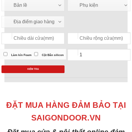
Làm kín Foam
Cột Bắn silicon
KIỂM TRA
ĐẶT MUA HÀNG ĐẢM BẢO TẠI
SAIGONDOOR.VN
Đặt mua cửa & nội thất online đảm