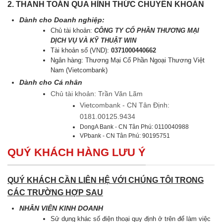
2. THANH TOÁN QUA HÌNH THỨC CHUYỂN KHOẢN
Dành cho Doanh nghiệp:
Chủ tài khoản:
CÔNG TY CỔ PHẦN THƯƠNG MẠI
DỊCH VỤ VÀ KỸ THUẬT WIN
Tài khoản số (VND):
0371000440662
Ngân hàng: Thương Mại Cổ Phần Ngoại Thương Việt
Nam (Vietcombank)
Dành cho Cá nhân
Chủ tài khoản: Trần Văn Lãm
Vietcombank - CN Tân Định:
0181.00125.9434
DongA Bank - CN Tân Phú: 0110040988
VPbank - CN Tân Phú: 90195751
QUÝ KHÁCH HÀNG LƯU Ý
QUÝ KHÁCH CẦN LIÊN HỆ VỚI CHÚNG TÔI TRONG
CÁC TRƯỜNG HỢP SAU
NHÂN VIÊN KINH DOANH
Sử dụng khác số điện thoại quy định ở trên để làm việc