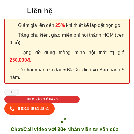
Liên hệ
Giảm giá lên đến
25%
khi thiết kế lắp đặt trọn gói.
Tặng phụ kiện, giao miễn phí nội thành HCM (trên
4 bộ).
Tặng đồ dùng thông minh nội thất trị giá
250.000đ.
Cơ hội nhận ưu đãi 50% Gói dịch vụ Bảo hành 5
năm.
CỬA NHỰA COMPOSITE B6-32 số lượng
THÊM VÀO GIỎ HÀNG
0834.494.494
Chat/Call video với 30+ Nhân viên tư vấn của