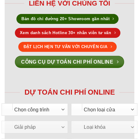
LIÊN HỆ VỚI CHÚNG TÔI
Bản đồ chỉ đường 20+ Showroom gần nhất
Xem danh sách Hotline 30+ nhân viên tư vấn
ĐẶT LỊCH HẸN TƯ VẤN VỚI CHUYÊN GIA
CÔNG CỤ DỰ TOÁN CHI PHÍ ONLINE
DỰ TOÁN CHI PHÍ ONLINE