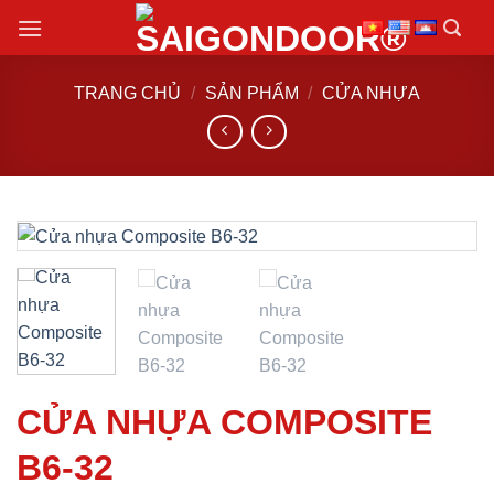
Chuyển
đến
nội
TRANG CHỦ
/
SẢN PHẨM
/
CỬA NHỰA
dung
CỬA NHỰA COMPOSITE
B6-32