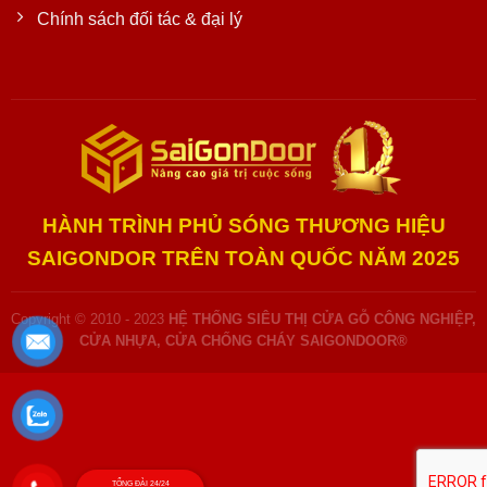
Chính sách đối tác & đại lý
HÀNH TRÌNH PHỦ SÓNG THƯƠNG HIỆU
SAIGONDOR TRÊN TOÀN QUỐC NĂM 2025
Copyright © 2010 - 2023
HỆ THỐNG SIÊU THỊ CỬA GỖ CÔNG NGHIỆP,
CỬA NHỰA, CỬA CHỐNG CHÁY SAIGONDOOR®
TỔNG ĐÀI 24/24