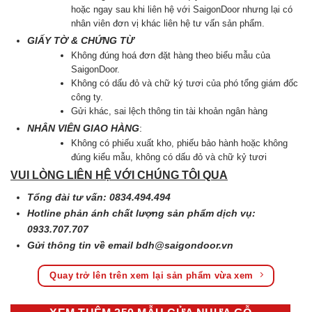
hoặc ngay sau khi liên hệ với SaigonDoor nhưng lại có
nhân viên đơn vị khác liên hệ tư vấn sản phẩm.
GIẤY TỜ & CHỨNG TỪ
Không đúng hoá đơn đặt hàng theo biểu mẫu của
SaigonDoor.
Không có dấu đỏ và chữ ký tươi của phó tổng giám đốc
công ty.
Gửi khác, sai lệch thông tin tài khoản ngân hàng
NHÂN VIÊN GIAO HÀNG
:
Không có phiếu xuất kho, phiếu bảo hành hoặc không
đúng kiểu mẫu, không có dấu đỏ và chữ kỷ tươi
VUI LÒNG LIÊN HỆ VỚI CHÚNG TÔI QUA
Tổng đài tư vấn: 0834.494.494
Hotline phản ánh chất lượng sản phẩm dịch vụ:
0933.707.707
Gửi thông tin về email
bdh@saigondoor.vn
Quay trở lên trên xem lại sản phẩm vừa xem