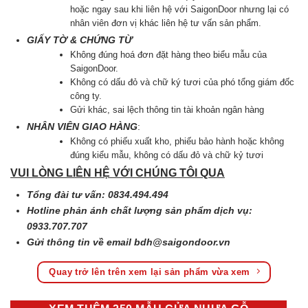
hoặc ngay sau khi liên hệ với SaigonDoor nhưng lại có
nhân viên đơn vị khác liên hệ tư vấn sản phẩm.
GIẤY TỜ & CHỨNG TỪ
Không đúng hoá đơn đặt hàng theo biểu mẫu của
SaigonDoor.
Không có dấu đỏ và chữ ký tươi của phó tổng giám đốc
công ty.
Gửi khác, sai lệch thông tin tài khoản ngân hàng
NHÂN VIÊN GIAO HÀNG
:
Không có phiếu xuất kho, phiếu bảo hành hoặc không
đúng kiểu mẫu, không có dấu đỏ và chữ kỷ tươi
VUI LÒNG LIÊN HỆ VỚI CHÚNG TÔI QUA
Tổng đài tư vấn: 0834.494.494
Hotline phản ánh chất lượng sản phẩm dịch vụ:
0933.707.707
Gửi thông tin về email
bdh@saigondoor.vn
Quay trở lên trên xem lại sản phẩm vừa xem