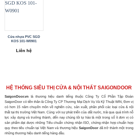
Cửa nhựa PVC SGD
KOS 101-W0901
Liên hệ
HỆ THỐNG SIÊU THỊ CỬA & NỘI THẤT SAIGONDOOR
SaigonDoor.vn
là thương hiệu danh tiếng thuộc Công Ty Cổ Phần Tập Đoàn
SaigonDoor có tiền thân là Công Ty CP Thương Mại Dịch Vụ Và Kỹ Thuật WIN, Đơn vị
có hơn 15 năm chuyên môn về nghiên cứu, sản xuất, phân phối các loại cửa & nội
thất tại thị trường Việt Nam. Cùng với sự phát triển của đất nước, trải qua quá trình nỗ
lực xây dựng và trưởng thành, đến nay chúng tôi tự hào là một trong số ít đơn vị có
sản phẩm đạt được những Tiêu chuẩn chứng nhận ISO, chứng nhận hợp chuẩn hợp
quy theo tiêu chuẩn tại Việt Nam và thương hiệu
SaigonDoor
đã trở thành một trong
những thương hiệu danh tiếng hàng đầu.