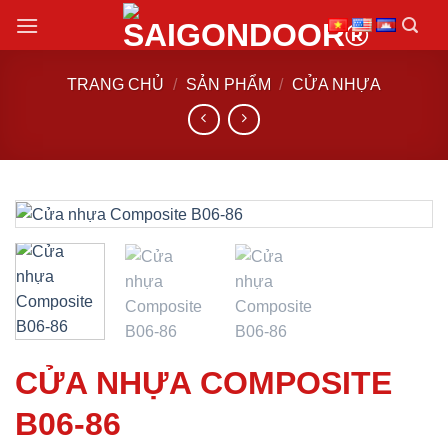
Chuyển
đến
nội
TRANG CHỦ
/
SẢN PHẨM
/
CỬA NHỰA
dung
CỬA NHỰA COMPOSITE
B06-86