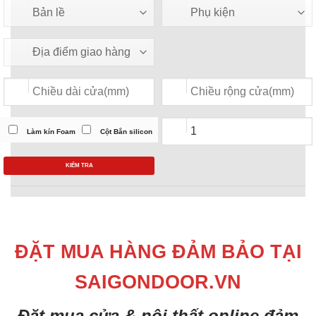
Làm kín Foam
Cột Bắn silicon
KIỂM TRA
ĐẶT MUA HÀNG ĐẢM BẢO TẠI
SAIGONDOOR.VN
Đặt mua cửa & nội thất online đảm