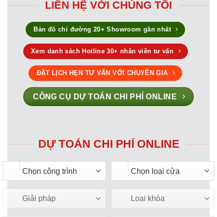
LIÊN HỆ VỚI CHÚNG TÔI
Bản đồ chỉ đường 20+ Showroom gần nhất
Xem danh sách Hotline 30+ nhân viên tư vấn
ĐẶT LỊCH HẸN TƯ VẤN VỚI CHUYÊN GIA
CÔNG CỤ DỰ TOÁN CHI PHÍ ONLINE
DỰ TOÁN CHI PHÍ ONLINE