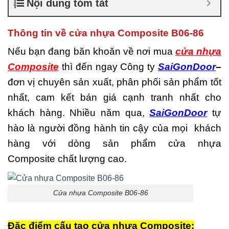
Nội dung tóm tắt
là gì
,
Cửa nhựa composite
TPHCM
,
Cửa nhựa gỗ
composite có tốt không
,
Thông tin về cửa nhựa Composite B06-86
Đánh giá cửa nhựa
composite
,
Địa chỉ bán cửa
Nếu bạn đang băn khoăn về nơi mua
cửa nhựa
nhựa giả gỗ chất lượng
,
Composite
thì đến ngay Công ty
SaiGonDoor
–
Nhược điểm của nhựa
composite
,
Nơi bán cửa
đơn vị chuyên sản xuất, phân phối sản phẩm tốt
nhựa Composite
,
Nơi bán
nhất, cam kết bán giá cạnh tranh nhất cho
cửa nhựa Composite uy tín
,
Sản xuất cửa nhựa
khách hàng. Nhiều năm qua,
SaiGonDoor
tự
composite
hào là người đồng hành tin cậy của mọi khách
hàng với dòng sản phẩm cửa nhựa
Composite chất lượng cao.
Cửa nhựa Composite B06-86
Đặc điểm cấu tạo cửa nhựa Composite: