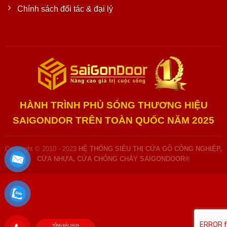
Chính sách đối tác & đại lý
HÀNH TRÌNH PHỦ SÓNG THƯƠNG HIỆU
SAIGONDOR TRÊN TOÀN QUỐC NĂM 2025
Copyright © 2010 - 2023
HỆ THỐNG SIÊU THỊ CỬA GỖ CÔNG NGHIỆP,
CỬA NHỰA, CỬA CHỐNG CHÁY SAIGONDOOR®
TỔNG ĐÀI 24/24