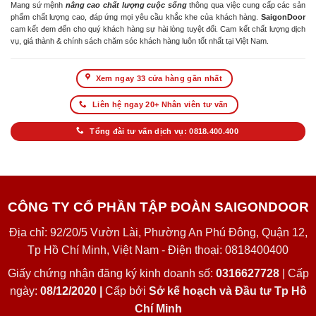
Mang sứ mệnh
nâng cao chất lượng cuộc sống
thông qua việc cung cấp các sản
phẩm chất lượng cao, đáp ứng mọi yêu cầu khắc khe của khách hàng.
SaigonDoor
cam kết đem đến cho quý khách hàng sự hài lòng tuyệt đối. Cam kết chất lượng dịch
vụ, giá thành & chính sách chăm sóc khách hàng luôn tốt nhất tại Việt Nam.
Xem ngay 33 cửa hàng gần nhất
Liên hệ ngay 20+ Nhân viên tư vấn
Tổng đài tư vấn dịch vụ: 0818.400.400
CÔNG TY CỔ PHẦN TẬP ĐOÀN SAIGONDOOR
Địa chỉ: 92/20/5 Vườn Lài, Phường An Phú Đông, Quận 12,
Tp Hồ Chí Minh, Việt Nam - Điện thoại: 0818400400
Giấy chứng nhận đăng ký kinh doanh số:
0316627728
| Cấp
ngày:
08/12/2020 |
Cấp bởi
Sở kế hoạch và Đầu tư Tp Hồ
Chí Minh