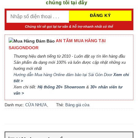
chúng tôi tại đây
Chúng tôi sẽ gọi lại tư vấn & hỗ trợ nhanh nhất có thể
AN TÂM MUA HÀNG TẠI
SAIGONDOOR
Thương hiệu danh tiếng từ 2010 - Luôn đặt uy tín lên hàng đầu
Sản phẩm đa dạng mới 100% và luôn được cập nhật những xu
hướng mới nhất
Hướng dẫn Mua hàng Online đảm bảo tại Sài Gòn Door
Xem chi
tiết >
Xem chi tiết:
Hệ thống 20+ Showroom
&
30+ nhân viên tư
vấn >
Danh mục:
CỬA NHỰA
,
Thẻ:
Bảng giá cửa
CỬA NHỰA COMPOSITE
,
Composite
,
Bảng giá cửa
CỬA NHỰA GỖ
,
CỬA
nhựa Compsite
,
Báo giá
NHỰA GỖ SUNGYU
cửa nhựa Composite
,
Cửa
nhựa Composite giá bao
nhiêu
,
Cửa nhựa composite