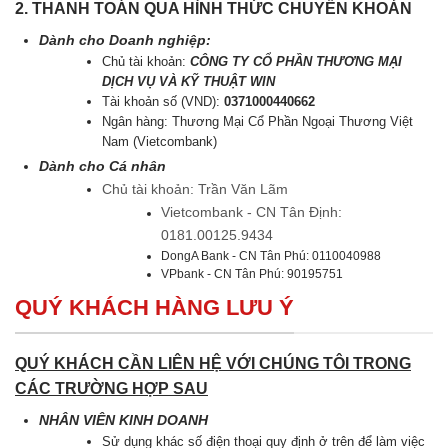
2. THANH TOÁN QUA HÌNH THỨC CHUYỂN KHOẢN
Dành cho Doanh nghiệp:
Chủ tài khoản:
CÔNG TY CỔ PHẦN THƯƠNG MẠI
DỊCH VỤ VÀ KỸ THUẬT WIN
Tài khoản số (VND):
0371000440662
Ngân hàng: Thương Mại Cổ Phần Ngoại Thương Việt
Nam (Vietcombank)
Dành cho Cá nhân
Chủ tài khoản: Trần Văn Lãm
Vietcombank - CN Tân Định:
0181.00125.9434
DongA Bank - CN Tân Phú: 0110040988
VPbank - CN Tân Phú: 90195751
QUÝ KHÁCH HÀNG LƯU Ý
QUÝ KHÁCH CẦN LIÊN HỆ VỚI CHÚNG TÔI TRONG
CÁC TRƯỜNG HỢP SAU
NHÂN VIÊN KINH DOANH
Sử dụng khác số điện thoại quy định ở trên để làm việc