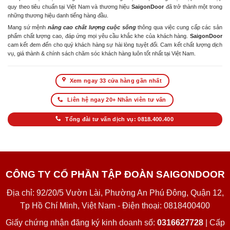
quy theo tiêu chuẩn tại Việt Nam và thương hiệu
SaigonDoor
đã trở thành một trong
những thương hiệu danh tiếng hàng đầu.
Mang sứ mệnh
nâng cao chất lượng cuộc sống
thông qua việc cung cấp các sản
phẩm chất lượng cao, đáp ứng mọi yêu cầu khắc khe của khách hàng.
SaigonDoor
cam kết đem đến cho quý khách hàng sự hài lòng tuyệt đối. Cam kết chất lượng dịch
vụ, giá thành & chính sách chăm sóc khách hàng luôn tốt nhất tại Việt Nam.
Xem ngay 33 cửa hàng gần nhất
Liên hệ ngay 20+ Nhân viên tư vấn
Tổng đài tư vấn dịch vụ: 0818.400.400
CÔNG TY CỔ PHẦN TẬP ĐOÀN SAIGONDOOR
Địa chỉ: 92/20/5 Vườn Lài, Phường An Phú Đông, Quận 12,
Tp Hồ Chí Minh, Việt Nam - Điện thoại: 0818400400
Giấy chứng nhận đăng ký kinh doanh số:
0316627728
| Cấp