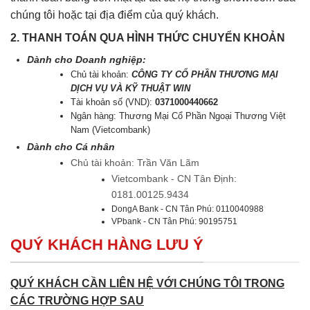
chúng tôi hoặc tại địa điểm của quý khách.
2. THANH TOÁN QUA HÌNH THỨC CHUYỂN KHOẢN
Dành cho Doanh nghiệp:
Chủ tài khoản:
CÔNG TY CỔ PHẦN THƯƠNG MẠI
DỊCH VỤ VÀ KỸ THUẬT WIN
Tài khoản số (VND):
0371000440662
Ngân hàng: Thương Mại Cổ Phần Ngoại Thương Việt
Nam (Vietcombank)
Dành cho Cá nhân
Chủ tài khoản: Trần Văn Lãm
Vietcombank - CN Tân Định:
0181.00125.9434
DongA Bank - CN Tân Phú: 0110040988
VPbank - CN Tân Phú: 90195751
QUÝ KHÁCH HÀNG LƯU Ý
QUÝ KHÁCH CẦN LIÊN HỆ VỚI CHÚNG TÔI TRONG
CÁC TRƯỜNG HỢP SAU