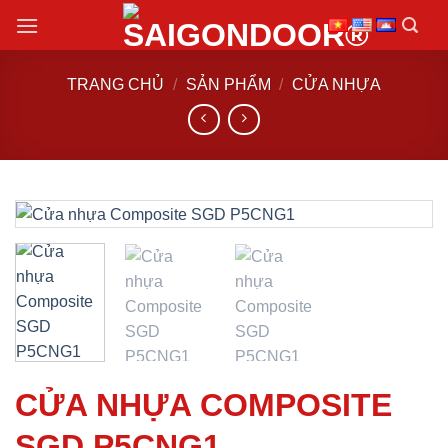
Chuyển
đến
nội
TRANG CHỦ
/
SẢN PHẨM
/
CỬA NHỰA
dung
CỬA NHỰA COMPOSITE
SGD P5CNG1