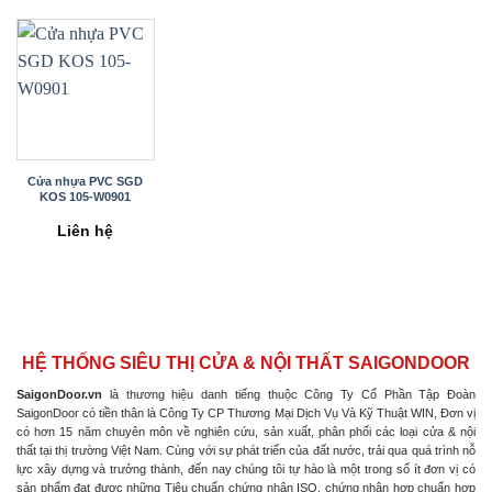
Cửa nhựa PVC SGD
KOS 105-W0901
Liên hệ
HỆ THỐNG SIÊU THỊ CỬA & NỘI THẤT SAIGONDOOR
SaigonDoor.vn
là thương hiệu danh tiếng thuộc Công Ty Cổ Phần Tập Đoàn
SaigonDoor có tiền thân là Công Ty CP Thương Mại Dịch Vụ Và Kỹ Thuật WIN, Đơn vị
có hơn 15 năm chuyên môn về nghiên cứu, sản xuất, phân phối các loại cửa & nội
thất tại thị trường Việt Nam. Cùng với sự phát triển của đất nước, trải qua quá trình nỗ
lực xây dựng và trưởng thành, đến nay chúng tôi tự hào là một trong số ít đơn vị có
sản phẩm đạt được những Tiêu chuẩn chứng nhận ISO, chứng nhận hợp chuẩn hợp