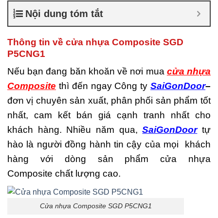
nhiêu
,
Cửa nhựa composite
Nội dung tóm tắt
là gì
,
Cửa nhựa composite
TPHCM
,
Cửa nhựa gỗ
composite có tốt không
,
Thông tin về cửa nhựa Composite SGD
Đánh giá cửa nhựa
P5CNG1
composite
,
Địa chỉ bán cửa
nhựa giả gỗ chất lượng
,
Nếu bạn đang băn khoăn về nơi mua
cửa nhựa
Nhược điểm của nhựa
Composite
thì đến ngay Công ty
SaiGonDoor
–
composite
,
Nơi bán cửa
nhựa Composite
,
Nơi bán
đơn vị chuyên sản xuất, phân phối sản phẩm tốt
cửa nhựa Composite uy tín
,
nhất, cam kết bán giá cạnh tranh nhất cho
Sản xuất cửa nhựa
composite
khách hàng. Nhiều năm qua,
SaiGonDoor
tự
hào là người đồng hành tin cậy của mọi khách
hàng với dòng sản phẩm cửa nhựa
Composite chất lượng cao.
Cửa nhựa Composite SGD P5CNG1