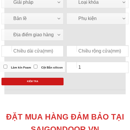
Làm kín Foam
Cột Bắn silicon
KIỂM TRA
ĐẶT MUA HÀNG ĐẢM BẢO TẠI
SAIGONDOOR.VN