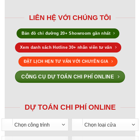
LIÊN HỆ VỚI CHÚNG TÔI
Bản đồ chỉ đường 20+ Showroom gần nhất
Xem danh sách Hotline 30+ nhân viên tư vấn
ĐẶT LỊCH HẸN TƯ VẤN VỚI CHUYÊN GIA
CÔNG CỤ DỰ TOÁN CHI PHÍ ONLINE
DỰ TOÁN CHI PHÍ ONLINE