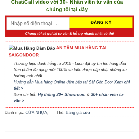
Chat/Call video với 30+ Nhân viên tư vấn của
chúng tôi tại đây
Chúng tôi sẽ gọi lại tư vấn & hỗ trợ nhanh nhất có thể
AN TÂM MUA HÀNG TẠI
SAIGONDOOR
Thương hiệu danh tiếng từ 2010 - Luôn đặt uy tín lên hàng đầu
Sản phẩm đa dạng mới 100% và luôn được cập nhật những xu
hướng mới nhất
Hướng dẫn Mua hàng Online đảm bảo tại Sài Gòn Door
Xem chi
tiết >
Xem chi tiết:
Hệ thống 20+ Showroom
&
30+ nhân viên tư
vấn >
Danh mục:
CỬA NHỰA
,
Thẻ:
Bảng giá cửa
CỬA NHỰA COMPOSITE
,
Composite
,
Bảng giá cửa
CỬA NHỰA GỖ
,
CỬA
nhựa Compsite
,
Báo giá
NHỰA GỖ SUNGYU
cửa nhựa Composite
,
Cửa
nhựa Composite giá bao