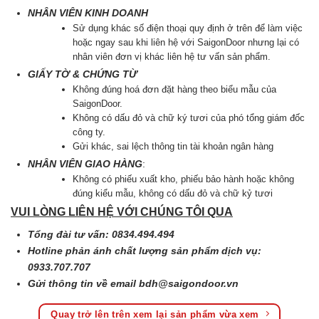
NHÂN VIÊN KINH DOANH
Sử dụng khác số điện thoại quy định ở trên để làm việc
hoặc ngay sau khi liên hệ với SaigonDoor nhưng lại có
nhân viên đơn vị khác liên hệ tư vấn sản phẩm.
GIẤY TỜ & CHỨNG TỪ
Không đúng hoá đơn đặt hàng theo biểu mẫu của
SaigonDoor.
Không có dấu đỏ và chữ ký tươi của phó tổng giám đốc
công ty.
Gửi khác, sai lệch thông tin tài khoản ngân hàng
NHÂN VIÊN GIAO HÀNG
:
Không có phiếu xuất kho, phiếu bảo hành hoặc không
đúng kiểu mẫu, không có dấu đỏ và chữ kỷ tươi
VUI LÒNG LIÊN HỆ VỚI CHÚNG TÔI QUA
Tổng đài tư vấn: 0834.494.494
Hotline phản ánh chất lượng sản phẩm dịch vụ:
0933.707.707
Gửi thông tin về email
bdh@saigondoor.vn
Quay trở lên trên xem lại sản phẩm vừa xem