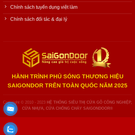
Chính sách tuyển dụng việt làm
Chính sách đối tác & đại lý
HÀNH TRÌNH PHỦ SÓNG THƯƠNG HIỆU
SAIGONDOR TRÊN TOÀN QUỐC NĂM 2025
Copyright © 2010 - 2023
HỆ THỐNG SIÊU THỊ CỬA GỖ CÔNG NGHIỆP,
CỬA NHỰA, CỬA CHỐNG CHÁY SAIGONDOOR®