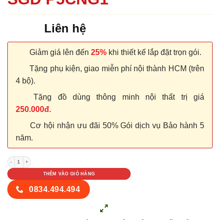
Liên hệ
Giảm giá lên đến
25%
khi thiết kế lắp đặt trọn gói.
Tặng phụ kiện, giao miễn phí nội thành HCM (trên
4 bộ).
Tặng đồ dùng thông minh nội thất trị giá
250.000đ.
Cơ hội nhận ưu đãi 50% Gói dịch vụ Bảo hành 5
năm.
CỬA NHỰA COMPOSITE SGD P5CNG1 số lượng
THÊM VÀO GIỎ HÀNG
0834.494.494