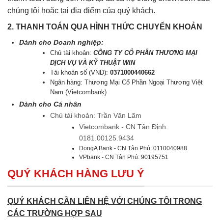
chúng tôi hoặc tại địa điểm của quý khách.
2. THANH TOÁN QUA HÌNH THỨC CHUYỂN KHOẢN
Dành cho Doanh nghiệp:
Chủ tài khoản:
CÔNG TY CỔ PHẦN THƯƠNG MẠI
DỊCH VỤ VÀ KỸ THUẬT WIN
Tài khoản số (VND):
0371000440662
Ngân hàng: Thương Mại Cổ Phần Ngoại Thương Việt
Nam (Vietcombank)
Dành cho Cá nhân
Chủ tài khoản: Trần Văn Lãm
Vietcombank - CN Tân Định:
0181.00125.9434
DongA Bank - CN Tân Phú: 0110040988
VPbank - CN Tân Phú: 90195751
QUÝ KHÁCH HÀNG LƯU Ý
QUÝ KHÁCH CẦN LIÊN HỆ VỚI CHÚNG TÔI TRONG
CÁC TRƯỜNG HỢP SAU