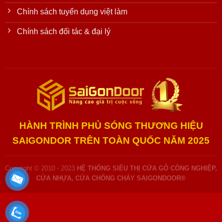
Chính sách tuyển dụng việt làm
Chính sách đối tác & đại lý
HÀNH TRÌNH PHỦ SÓNG THƯƠNG HIỆU
SAIGONDOR TRÊN TOÀN QUỐC NĂM 2025
Copyright © 2010 - 2023
HỆ THỐNG SIÊU THỊ CỬA GỖ CÔNG NGHIỆP,
CỬA NHỰA, CỬA CHỐNG CHÁY SAIGONDOOR®