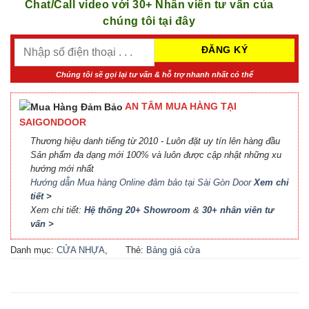
Chat/Call video với 30+ Nhân viên tư vấn của
chúng tôi tại đây
Chúng tôi sẽ gọi lại tư vấn & hỗ trợ nhanh nhất có thể
AN TÂM MUA HÀNG TẠI
SAIGONDOOR
Thương hiệu danh tiếng từ 2010 - Luôn đặt uy tín lên hàng đầu
Sản phẩm đa dạng mới 100% và luôn được cập nhật những xu
hướng mới nhất
Hướng dẫn Mua hàng Online đảm bảo tại Sài Gòn Door
Xem chi
tiết >
Xem chi tiết:
Hệ thống 20+ Showroom
&
30+ nhân viên tư
vấn >
Danh mục:
CỬA NHỰA
,
Thẻ:
Bảng giá cửa
CỬA NHỰA COMPOSITE
,
Composite
,
Bảng giá cửa
CỬA NHỰA GỖ
,
CỬA
nhựa Compsite
,
Báo giá
NHỰA GỖ SUNGYU
cửa nhựa Composite
,
Cửa
nhựa Composite giá bao