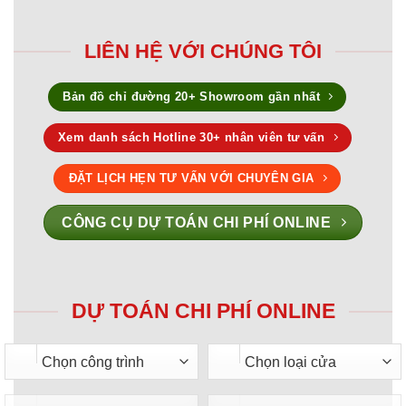
LIÊN HỆ VỚI CHÚNG TÔI
Bản đồ chỉ đường 20+ Showroom gần nhất
Xem danh sách Hotline 30+ nhân viên tư vấn
ĐẶT LỊCH HẸN TƯ VẤN VỚI CHUYÊN GIA
CÔNG CỤ DỰ TOÁN CHI PHÍ ONLINE
DỰ TOÁN CHI PHÍ ONLINE