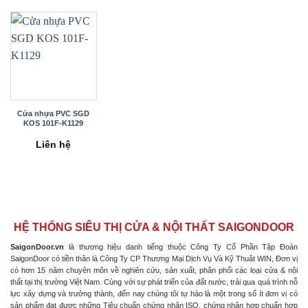
Cửa nhựa PVC SGD
KOS 101F-K1129
Liên hệ
HỆ THỐNG SIÊU THỊ CỬA & NỘI THẤT SAIGONDOOR
SaigonDoor.vn
là thương hiệu danh tiếng thuộc Công Ty Cổ Phần Tập Đoàn
SaigonDoor có tiền thân là Công Ty CP Thương Mại Dịch Vụ Và Kỹ Thuật WIN, Đơn vị
có hơn 15 năm chuyên môn về nghiên cứu, sản xuất, phân phối các loại cửa & nội
thất tại thị trường Việt Nam. Cùng với sự phát triển của đất nước, trải qua quá trình nỗ
lực xây dựng và trưởng thành, đến nay chúng tôi tự hào là một trong số ít đơn vị có
sản phẩm đạt được những Tiêu chuẩn chứng nhận ISO, chứng nhận hợp chuẩn hợp