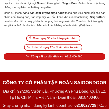
quy theo tiêu chuẩn tại Việt Nam và thương hiệu
SaigonDoor
đã trở thành một trong
những thương hiệu danh tiếng hàng đầu.
Mang sứ mệnh
nâng cao chất lượng cuộc sống
thông qua việc cung cấp các sản
phẩm chất lượng cao, đáp ứng mọi yêu cầu khắc khe của khách hàng.
SaigonDoor
cam kết đem đến cho quý khách hàng sự hài lòng tuyệt đối. Cam kết chất lượng dịch
vụ, giá thành & chính sách chăm sóc khách hàng luôn tốt nhất tại Việt Nam.
Xem ngay 33 cửa hàng gần nhất
Liên hệ ngay 20+ Nhân viên tư vấn
Tổng đài tư vấn dịch vụ: 0818.400.400
CÔNG TY CỔ PHẦN TẬP ĐOÀN SAIGONDOOR
Địa chỉ: 92/20/5 Vườn Lài, Phường An Phú Đông, Quận 12,
Tp Hồ Chí Minh, Việt Nam - Điện thoại: 0818400400
Giấy chứng nhận đăng ký kinh doanh số:
0316627728
| Cấp