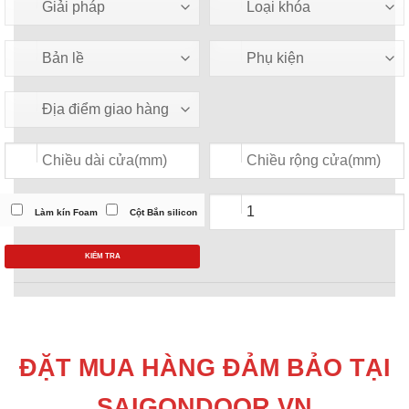
Làm kín Foam
Cột Bắn silicon
KIỂM TRA
ĐẶT MUA HÀNG ĐẢM BẢO TẠI
SAIGONDOOR.VN