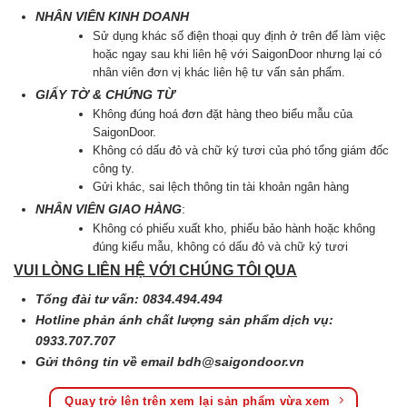
NHÂN VIÊN KINH DOANH
Sử dụng khác số điện thoại quy định ở trên để làm việc
hoặc ngay sau khi liên hệ với SaigonDoor nhưng lại có
nhân viên đơn vị khác liên hệ tư vấn sản phẩm.
GIẤY TỜ & CHỨNG TỪ
Không đúng hoá đơn đặt hàng theo biểu mẫu của
SaigonDoor.
Không có dấu đỏ và chữ ký tươi của phó tổng giám đốc
công ty.
Gửi khác, sai lệch thông tin tài khoản ngân hàng
NHÂN VIÊN GIAO HÀNG
:
Không có phiếu xuất kho, phiếu bảo hành hoặc không
đúng kiểu mẫu, không có dấu đỏ và chữ kỷ tươi
VUI LÒNG LIÊN HỆ VỚI CHÚNG TÔI QUA
Tổng đài tư vấn: 0834.494.494
Hotline phản ánh chất lượng sản phẩm dịch vụ:
0933.707.707
Gửi thông tin về email
bdh@saigondoor.vn
Quay trở lên trên xem lại sản phẩm vừa xem