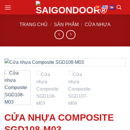
Chuyển
đến
nội
TRANG CHỦ
/
SẢN PHẨM
/
CỬA NHỰA
dung
CỬA NHỰA COMPOSITE
SGD108-M03