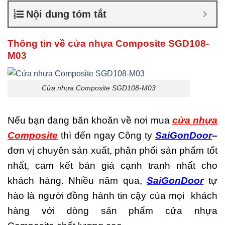
nhiêu
,
Cửa nhựa composite
Nội dung tóm tắt
là gì
,
Cửa nhựa composite
TPHCM
,
Cửa nhựa gỗ
composite có tốt không
,
Thông tin về cửa nhựa Composite
SGD108-
Đánh giá cửa nhựa
M03
composite
,
Địa chỉ bán cửa
nhựa giả gỗ chất lượng
,
Nhược điểm của nhựa
composite
,
Nơi bán cửa
Cửa nhựa Composite SGD108-M03
nhựa Composite
,
Nơi bán
cửa nhựa Composite uy tín
,
Sản xuất cửa nhựa
Nếu bạn đang băn khoăn về nơi mua
cửa nhựa
composite
Composite
thì đến ngay Công ty
SaiGonDoor
–
đơn vị chuyên sản xuất, phân phối sản phẩm tốt
nhất, cam kết bán giá cạnh tranh nhất cho
khách hàng. Nhiều năm qua,
SaiGonDoor
tự
hào là người đồng hành tin cậy của mọi khách
hàng với dòng sản phẩm cửa nhựa