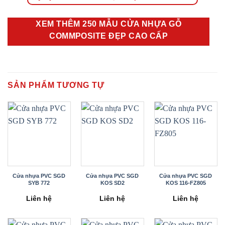
XEM THÊM 250 MẪU CỬA NHỰA GỖ
COMMPOSITE ĐẸP CAO CẤP
SẢN PHẨM TƯƠNG TỰ
Cửa nhựa PVC SGD
Cửa nhựa PVC SGD
Cửa nhựa PVC SGD
SYB 772
KOS SD2
KOS 116-FZ805
Liên hệ
Liên hệ
Liên hệ