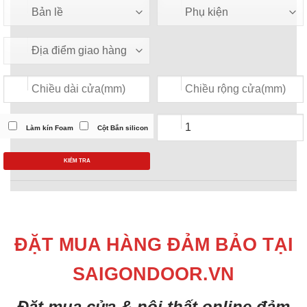
Làm kín Foam
Cột Bắn silicon
KIỂM TRA
ĐẶT MUA HÀNG ĐẢM BẢO TẠI
SAIGONDOOR.VN
Đặt mua cửa & nội thất online đảm