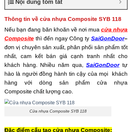
Nội dung tóm tắt
là gì
,
Cửa nhựa composite
TPHCM
,
Cửa nhựa gỗ
composite có tốt không
,
Thông tin về cửa nhựa Composite SYB 118
Đánh giá cửa nhựa
composite
,
Địa chỉ bán cửa
Nếu bạn đang băn khoăn về nơi mua
cửa nhựa
nhựa giả gỗ chất lượng
,
Composite
thì đến ngay Công ty
SaiGonDoor
–
Nhược điểm của nhựa
composite
,
Nơi bán cửa
đơn vị chuyên sản xuất, phân phối sản phẩm tốt
nhựa Composite
,
Nơi bán
nhất, cam kết bán giá cạnh tranh nhất cho
cửa nhựa Composite uy tín
,
Sản xuất cửa nhựa
khách hàng. Nhiều năm qua,
SaiGonDoor
tự
composite
hào là người đồng hành tin cậy của mọi khách
hàng với dòng sản phẩm cửa nhựa
Composite chất lượng cao.
Cửa nhựa Composite SYB 118
Đặc điểm cấu tạo cửa nhựa Composite: