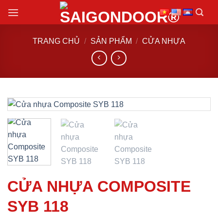
Chuyển
đến
nội
TRANG CHỦ
/
SẢN PHẨM
/
CỬA NHỰA
dung
CỬA NHỰA COMPOSITE
SYB 118