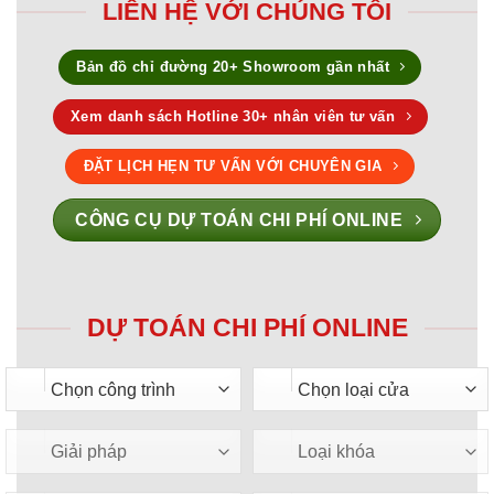
LIÊN HỆ VỚI CHÚNG TÔI
Bản đồ chỉ đường 20+ Showroom gần nhất
Xem danh sách Hotline 30+ nhân viên tư vấn
ĐẶT LỊCH HẸN TƯ VẤN VỚI CHUYÊN GIA
CÔNG CỤ DỰ TOÁN CHI PHÍ ONLINE
DỰ TOÁN CHI PHÍ ONLINE