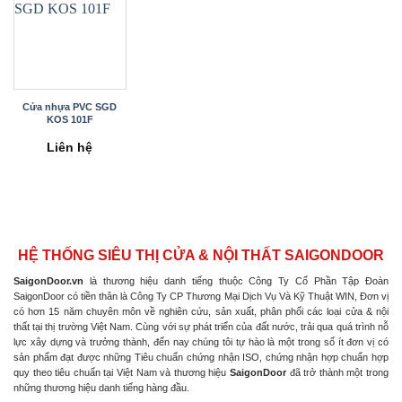
Cửa nhựa PVC SGD
KOS 101F
Liên hệ
HỆ THỐNG SIÊU THỊ CỬA & NỘI THẤT SAIGONDOOR
SaigonDoor.vn
là thương hiệu danh tiếng thuộc Công Ty Cổ Phần Tập Đoàn
SaigonDoor có tiền thân là Công Ty CP Thương Mại Dịch Vụ Và Kỹ Thuật WIN, Đơn vị
có hơn 15 năm chuyên môn về nghiên cứu, sản xuất, phân phối các loại cửa & nội
thất tại thị trường Việt Nam. Cùng với sự phát triển của đất nước, trải qua quá trình nỗ
lực xây dựng và trưởng thành, đến nay chúng tôi tự hào là một trong số ít đơn vị có
sản phẩm đạt được những Tiêu chuẩn chứng nhận ISO, chứng nhận hợp chuẩn hợp
quy theo tiêu chuẩn tại Việt Nam và thương hiệu
SaigonDoor
đã trở thành một trong
những thương hiệu danh tiếng hàng đầu.