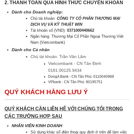
2. THANH TOÁN QUA HÌNH THỨC CHUYỂN KHOẢN
Dành cho Doanh nghiệp:
Chủ tài khoản:
CÔNG TY CỔ PHẦN THƯƠNG MẠI
DỊCH VỤ VÀ KỸ THUẬT WIN
Tài khoản số (VND):
0371000440662
Ngân hàng: Thương Mại Cổ Phần Ngoại Thương Việt
Nam (Vietcombank)
Dành cho Cá nhân
Chủ tài khoản: Trần Văn Lãm
Vietcombank - CN Tân Định:
0181.00125.9434
DongA Bank - CN Tân Phú: 0110040988
VPbank - CN Tân Phú: 90195751
QUÝ KHÁCH HÀNG LƯU Ý
QUÝ KHÁCH CẦN LIÊN HỆ VỚI CHÚNG TÔI TRONG
CÁC TRƯỜNG HỢP SAU
NHÂN VIÊN KINH DOANH
Sử dụng khác số điện thoại quy định ở trên để làm việc