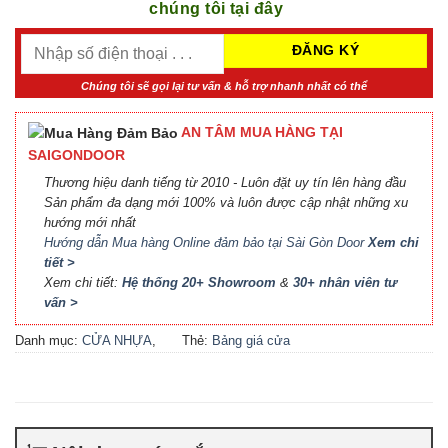
chúng tôi tại đây
Chúng tôi sẽ gọi lại tư vấn & hỗ trợ nhanh nhất có thể
AN TÂM MUA HÀNG TẠI
SAIGONDOOR
Thương hiệu danh tiếng từ 2010 - Luôn đặt uy tín lên hàng đầu
Sản phẩm đa dạng mới 100% và luôn được cập nhật những xu
hướng mới nhất
Hướng dẫn Mua hàng Online đảm bảo tại Sài Gòn Door
Xem chi
tiết >
Xem chi tiết:
Hệ thống 20+ Showroom
&
30+ nhân viên tư
vấn >
Danh mục:
CỬA NHỰA
,
Thẻ:
Bảng giá cửa
CỬA NHỰA COMPOSITE
,
Composite
,
Bảng giá cửa
CỬA NHỰA GỖ
,
CỬA
nhựa Compsite
,
Báo giá
NHỰA GỖ SUNGYU
cửa nhựa Composite
,
Cửa
nhựa Composite giá bao
nhiêu
,
Cửa nhựa composite