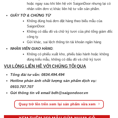
hoặc ngay sau khi liên hệ với SaigonDoor nhưng lại có
nhân viên đơn vị khác liên hệ tư vấn sản phẩm.
GIẤY TỜ & CHỨNG TỪ
Không đúng hoá đơn đặt hàng theo biểu mẫu của
SaigonDoor.
Không có dấu đỏ và chữ ký tươi của phó tổng giám đốc
công ty.
Gửi khác, sai lệch thông tin tài khoản ngân hàng
NHÂN VIÊN GIAO HÀNG
:
Không có phiếu xuất kho, phiếu bảo hành hoặc không
đúng kiểu mẫu, không có dấu đỏ và chữ kỷ tươi
VUI LÒNG LIÊN HỆ VỚI CHÚNG TÔI QUA
Tổng đài tư vấn: 0834.494.494
Hotline phản ánh chất lượng sản phẩm dịch vụ:
0933.707.707
Gửi thông tin về email
bdh@saigondoor.vn
Quay trở lên trên xem lại sản phẩm vừa xem