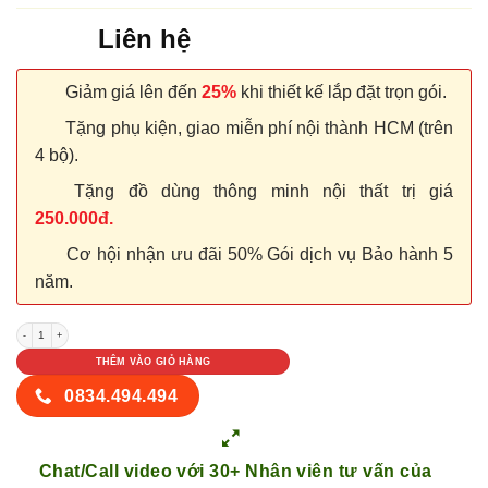
Liên hệ
Giảm giá lên đến
25%
khi thiết kế lắp đặt trọn gói.
Tặng phụ kiện, giao miễn phí nội thành HCM (trên
4 bộ).
Tặng đồ dùng thông minh nội thất trị giá
250.000đ.
Cơ hội nhận ưu đãi 50% Gói dịch vụ Bảo hành 5
năm.
CỬA NHỰA COMPOSITE SYB 118 số lượng
THÊM VÀO GIỎ HÀNG
0834.494.494
Chat/Call video với 30+ Nhân viên tư vấn của