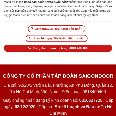
Mang sứ mệnh
nâng cao chất lượng cuộc sống
thông qua việc cung cấp các sản
phẩm chất lượng cao, đáp ứng mọi yêu cầu khắc khe của khách hàng.
SaigonDoor
cam kết đem đến cho quý khách hàng sự hài lòng tuyệt đối. Cam kết chất lượng dịch
vụ, giá thành & chính sách chăm sóc khách hàng luôn tốt nhất tại Việt Nam.
Xem ngay 33 cửa hàng gần nhất
Liên hệ ngay 20+ Nhân viên tư vấn
Tổng đài tư vấn dịch vụ: 0818.400.400
CÔNG TY CỔ PHẦN TẬP ĐOÀN SAIGONDOOR
Địa chỉ: 92/20/5 Vườn Lài, Phường An Phú Đông, Quận 12,
Tp Hồ Chí Minh, Việt Nam - Điện thoại: 0818400400
Giấy chứng nhận đăng ký kinh doanh số:
0316627728
| Cấp
ngày:
08/12/2020 |
Cấp bởi
Sở kế hoạch và Đầu tư Tp Hồ
Chí Minh