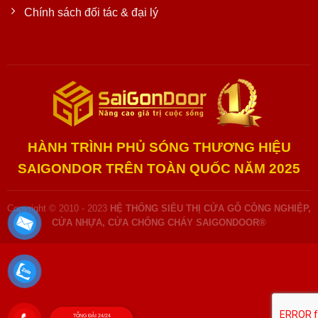
Chính sách đối tác & đại lý
HÀNH TRÌNH PHỦ SÓNG THƯƠNG HIỆU
SAIGONDOR TRÊN TOÀN QUỐC NĂM 2025
Copyright © 2010 - 2023
HỆ THỐNG SIÊU THỊ CỬA GỖ CÔNG NGHIỆP,
CỬA NHỰA, CỬA CHỐNG CHÁY SAIGONDOOR®
TỔNG ĐÀI 24/24