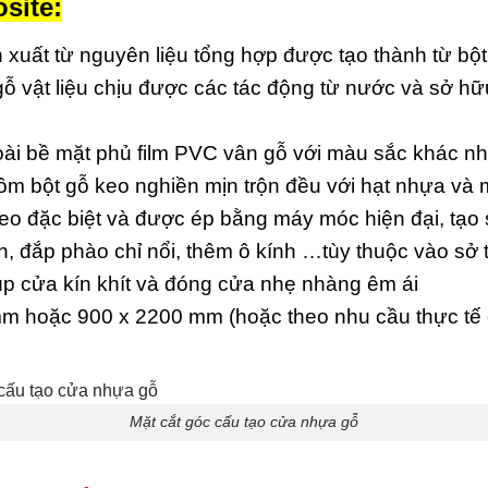
site:
 xuất từ nguyên liệu tổng hợp được tạo thành từ bộ
 gỗ vật liệu chịu được các tác động từ nước và sở h
i bề mặt phủ film PVC vân gỗ với màu sắc khác n
 bột gỗ keo nghiền mịn trộn đều với hạt nhựa và m
keo đặc biệt và được ép bằng máy móc hiện đại, tạo
, đắp phào chỉ nổi, thêm ô kính …tùy thuộc vào sở 
p cửa kín khít và đóng cửa nhẹ nhàng êm ái
m hoặc 900 x 2200 mm (hoặc theo nhu cầu thực tế 
Mặt cắt góc cấu tạo cửa nhựa gỗ