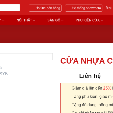
Giới
Hotline bán hàng
Hệ thống showroom
Y
NỘI THẤT
SÀN GỖ
PHỤ KIỆN CỬA
CỬA NHỰA C
Liên hệ
Giảm giá lên đến
25%
k
Tặng phụ kiện, giao miễ
Tặng đồ dùng thông minh