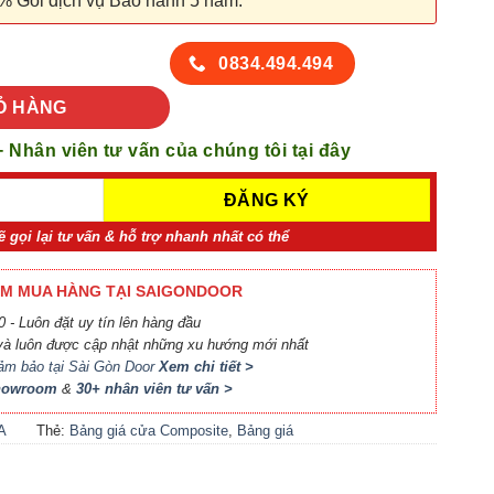
% Gói dịch vụ Bảo hành 5 năm.
1 số lượng
0834.494.494
Ỏ HÀNG
+ Nhân viên tư vấn của chúng tôi tại đây
ẽ gọi lại tư vấn & hỗ trợ nhanh nhất có thể
M MUA HÀNG TẠI SAIGONDOOR
 - Luôn đặt uy tín lên hàng đầu
à luôn được cập nhật những xu hướng mới nhất
ảm bảo tại Sài Gòn Door
Xem chi tiết >
Showroom
&
30+ nhân viên tư vấn >
A
Thẻ:
Bảng giá cửa Composite
,
Bảng giá
A
cửa nhựa Compsite
,
Báo giá cửa nhựa
Composite
,
Cửa nhựa Composite giá bao