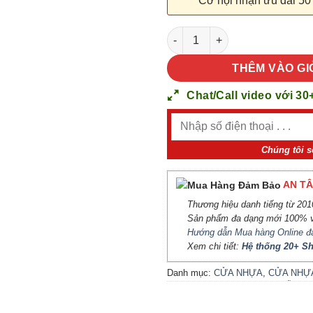
Cơ hội nhận ưu đãi 50
CỬA NHỰA COMPOSITE SYB 20
THÊM VÀO GI
Chat/Call video với 30
Chúng tôi s
AN TÂ
Thương hiệu danh tiếng từ 2010
Sản phẩm đa dạng mới 100% v
Hướng dẫn Mua hàng Online đ
Xem chi tiết:
Hệ thống 20+ 
Danh mục:
CỬA NHỰA
,
CỬA NHỰ
COMPOSITE
,
CỬA NHỰA GỖ
,
CỬ
NHỰA GỖ SUNGYU