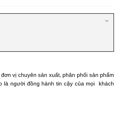
nhiêu
,
Cửa nhựa composite là gì
,
Cửa
nhựa composite TPHCM
,
Cửa nhựa gỗ
composite có tốt không
,
Đánh giá cửa
nhựa composite
,
Địa chỉ bán cửa nhựa
giả gỗ chất lượng
,
Nhược điểm của
nhựa composite
,
Nơi bán cửa nhựa
Composite
,
Nơi bán cửa nhựa
Composite uy tín
,
Sản xuất cửa nhựa
composite
đơn vị chuyên sản xuất, phân phối sản phẩm
o là người đồng hành tin cậy của mọi khách