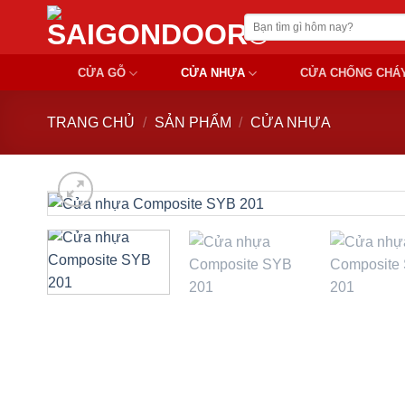
Chuyển
Tìm
đến
kiếm:
nội
CỬA GỖ
CỬA NHỰA
CỬA CHỐNG CHÁ
dung
TRANG CHỦ
/
SẢN PHẨM
/
CỬA NHỰA