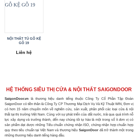
NỘI THẤT TỦ GỖ KỆ
GỖ 19
Liên hệ
HỆ THỐNG SIÊU THỊ CỬA & NỘI THẤT SAIGONDOOR
SaigonDoor.vn
là thương hiệu danh tiếng thuộc Công Ty Cổ Phần Tập Đoàn
SaigonDoor có tiền thân là Công Ty CP Thương Mại Dịch Vụ Và Kỹ Thuật WIN, Đơn vị
có hơn 15 năm chuyên môn về nghiên cứu, sản xuất, phân phối các loại cửa & nội
thất tại thị trường Việt Nam. Cùng với sự phát triển của đất nước, trải qua quá trình nỗ
lực xây dựng và trưởng thành, đến nay chúng tôi tự hào là một trong số ít đơn vị có
sản phẩm đạt được những Tiêu chuẩn chứng nhận ISO, chứng nhận hợp chuẩn hợp
quy theo tiêu chuẩn tại Việt Nam và thương hiệu
SaigonDoor
đã trở thành một trong
những thương hiệu danh tiếng hàng đầu.