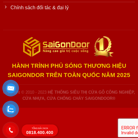
Chính sách đối tác & đại lý
HÀNH TRÌNH PHỦ SÓNG THƯƠNG HIỆU
SAIGONDOR TRÊN TOÀN QUỐC NĂM 2025
Copyright © 2010 - 2023
HỆ THỐNG SIÊU THỊ CỬA GỖ CÔNG NGHIỆP,
CỬA NHỰA, CỬA CHỐNG CHÁY SAIGONDOOR®
TỔNG ĐÀI 24/24
0818.400.400