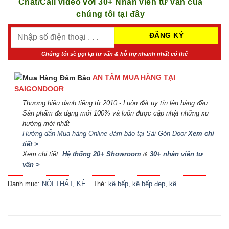
Chat/Call video với 30+ Nhân viên tư vấn của
chúng tôi tại đây
Chúng tôi sẽ gọi lại tư vấn & hỗ trợ nhanh nhất có thể
AN TÂM MUA HÀNG TẠI
SAIGONDOOR
Thương hiệu danh tiếng từ 2010 - Luôn đặt uy tín lên hàng đầu
Sản phẩm đa dạng mới 100% và luôn được cập nhật những xu
hướng mới nhất
Hướng dẫn Mua hàng Online đảm bảo tại Sài Gòn Door
Xem chi
tiết >
Xem chi tiết:
Hệ thống 20+ Showroom
&
30+ nhân viên tư
vấn >
Danh mục:
NỘI THẤT
,
KỆ
Thẻ:
kệ bếp
,
kệ bếp đẹp
,
kệ
BẾP TỦ BẾP
bếp tủ bếp
,
nội thất bếp
,
nội
thất tủ bếp kệ bếp
,
tủ bếp
,
tủ bếp đẹp