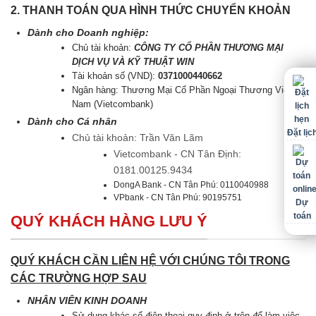
2. THANH TOÁN QUA HÌNH THỨC CHUYỂN KHOẢN
Dành cho Doanh nghiệp:
Chủ tài khoản:
CÔNG TY CỔ PHẦN THƯƠNG MẠI
DỊCH VỤ VÀ KỸ THUẬT WIN
Tài khoản số (VND):
0371000440662
Ngân hàng: Thương Mại Cổ Phần Ngoại Thương Việt
Nam (Vietcombank)
Dành cho Cá nhân
Đặt lịc
Chủ tài khoản: Trần Văn Lãm
Vietcombank - CN Tân Định:
0181.00125.9434
DongA Bank - CN Tân Phú: 0110040988
VPbank - CN Tân Phú: 90195751
Dự
toán
QUÝ KHÁCH HÀNG LƯU Ý
QUÝ KHÁCH CẦN LIÊN HỆ VỚI CHÚNG TÔI TRONG
CÁC TRƯỜNG HỢP SAU
NHÂN VIÊN KINH DOANH
Sử dụng khác số điện thoại quy định ở trên để làm việc