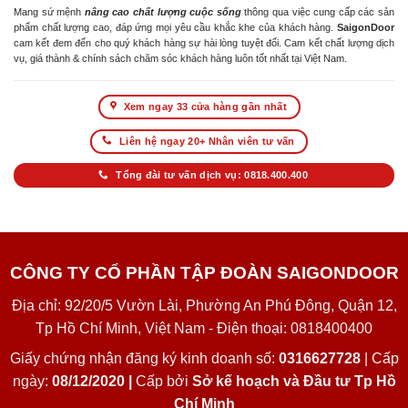
Mang sứ mệnh
nâng cao chất lượng cuộc sống
thông qua việc cung cấp các sản
phẩm chất lượng cao, đáp ứng mọi yêu cầu khắc khe của khách hàng.
SaigonDoor
cam kết đem đến cho quý khách hàng sự hài lòng tuyệt đối. Cam kết chất lượng dịch
vụ, giá thành & chính sách chăm sóc khách hàng luôn tốt nhất tại Việt Nam.
Xem ngay 33 cửa hàng gần nhất
Liên hệ ngay 20+ Nhân viên tư vấn
Tổng đài tư vấn dịch vụ: 0818.400.400
CÔNG TY CỔ PHẦN TẬP ĐOÀN SAIGONDOOR
Địa chỉ: 92/20/5 Vườn Lài, Phường An Phú Đông, Quận 12,
Tp Hồ Chí Minh, Việt Nam - Điện thoại: 0818400400
Giấy chứng nhận đăng ký kinh doanh số:
0316627728
| Cấp
ngày:
08/12/2020 |
Cấp bởi
Sở kế hoạch và Đầu tư Tp Hồ
Chí Minh