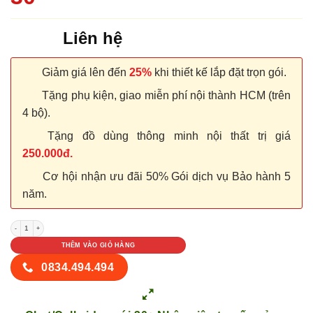
Liên hệ
Giảm giá lên đến
25%
khi thiết kế lắp đặt trọn gói.
Tặng phụ kiện, giao miễn phí nội thành HCM (trên
4 bộ).
Tặng đồ dùng thông minh nội thất trị giá
250.000đ.
Cơ hội nhận ưu đãi 50% Gói dịch vụ Bảo hành 5
năm.
NỘI THẤT KỆ BẾP TỦ BẾP 30 số lượng
THÊM VÀO GIỎ HÀNG
0834.494.494