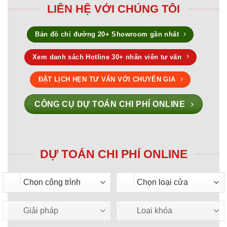
LIÊN HỆ VỚI CHÚNG TÔI
Bản đồ chỉ đường 20+ Showroom gần nhất
Xem danh sách Hotline 30+ nhân viên tư vấn
ĐẶT LỊCH HẸN TƯ VẤN VỚI CHUYÊN GIA
CÔNG CỤ DỰ TOÁN CHI PHÍ ONLINE
DỰ TOÁN CHI PHÍ ONLINE