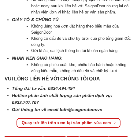
hoặc ngay sau khi liên hệ với SaigonDoor nhưng lại có
nhân viên đơn vị khác liên hệ tư vấn sản phẩm.
GIẤY TỜ & CHỨNG TỪ
Không đúng hoá đơn đặt hàng theo biểu mẫu của
SaigonDoor.
Không có dấu đỏ và chữ ký tươi của phó tổng giám đốc
công ty.
Gửi khác, sai lệch thông tin tài khoản ngân hàng
NHÂN VIÊN GIAO HÀNG
:
Không có phiếu xuất kho, phiếu bảo hành hoặc không
đúng kiểu mẫu, không có dấu đỏ và chữ kỷ tươi
VUI LÒNG LIÊN HỆ VỚI CHÚNG TÔI QUA
Tổng đài tư vấn: 0834.494.494
Hotline phản ánh chất lượng sản phẩm dịch vụ:
0933.707.707
Gửi thông tin về email
bdh@saigondoor.vn
Quay trở lên trên xem lại sản phẩm vừa xem