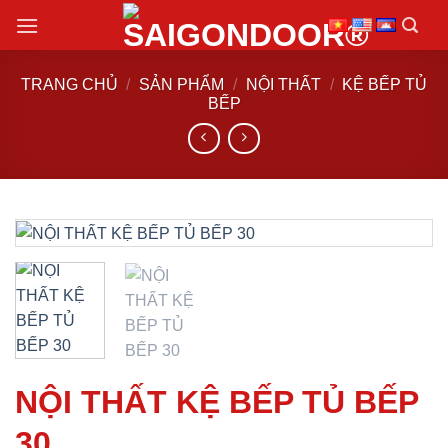
Chuyển
đến
nội
TRANG CHỦ
/
SẢN PHẨM
/
NỘI THẤT
/
KỆ BẾP TỦ
dung
BẾP
NỘI THẤT KỆ BẾP TỦ BẾP
30