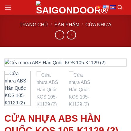
Chuyển
đến
nội
TRANG CHỦ
/
SẢN PHẨM
/
CỬA NHỰA
dung
CỬA NHỰA ABS HÀN
QUỐC KOS 105-K1129 (2)