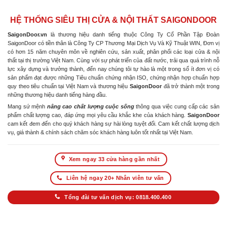
HỆ THỐNG SIÊU THỊ CỬA & NỘI THẤT SAIGONDOOR
SaigonDoor.vn
là thương hiệu danh tiếng thuộc Công Ty Cổ Phần Tập Đoàn
SaigonDoor có tiền thân là Công Ty CP Thương Mại Dịch Vụ Và Kỹ Thuật WIN, Đơn vị
có hơn 15 năm chuyên môn về nghiên cứu, sản xuất, phân phối các loại cửa & nội
thất tại thị trường Việt Nam. Cùng với sự phát triển của đất nước, trải qua quá trình nỗ
lực xây dựng và trưởng thành, đến nay chúng tôi tự hào là một trong số ít đơn vị có
sản phẩm đạt được những Tiêu chuẩn chứng nhận ISO, chứng nhận hợp chuẩn hợp
quy theo tiêu chuẩn tại Việt Nam và thương hiệu
SaigonDoor
đã trở thành một trong
những thương hiệu danh tiếng hàng đầu.
Mang sứ mệnh
nâng cao chất lượng cuộc sống
thông qua việc cung cấp các sản
phẩm chất lượng cao, đáp ứng mọi yêu cầu khắc khe của khách hàng.
SaigonDoor
cam kết đem đến cho quý khách hàng sự hài lòng tuyệt đối. Cam kết chất lượng dịch
vụ, giá thành & chính sách chăm sóc khách hàng luôn tốt nhất tại Việt Nam.
Xem ngay 33 cửa hàng gần nhất
Liên hệ ngay 20+ Nhân viên tư vấn
Tổng đài tư vấn dịch vụ: 0818.400.400