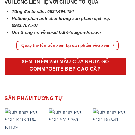
VUI LÒNG LIÊN HỆ VỚI CHÚNG TÔI QUA
Tổng đài tư vấn: 0834.494.494
Hotline phản ánh chất lượng sản phẩm dịch vụ:
0933.707.707
Gửi thông tin về email
bdh@saigondoor.vn
Quay trở lên trên xem lại sản phẩm vừa xem
XEM THÊM 250 MẪU CỬA NHỰA GỖ
COMMPOSITE ĐẸP CAO CẤP
SẢN PHẨM TƯƠNG TỰ