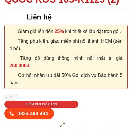
Liên hệ
Giảm giá lên đến
25%
khi thiết kế lắp đặt trọn gói.
Tặng phụ kiện, giao miễn phí nội thành HCM (trên
4 bộ).
Tặng đồ dùng thông minh nội thất trị giá
250.000đ.
Cơ hội nhận ưu đãi 50% Gói dịch vụ Bảo hành 5
năm.
CỬA NHỰA ABS HÀN QUỐC KOS 105-K1129 (2) số lượng
THÊM VÀO GIỎ HÀNG
0834.494.494