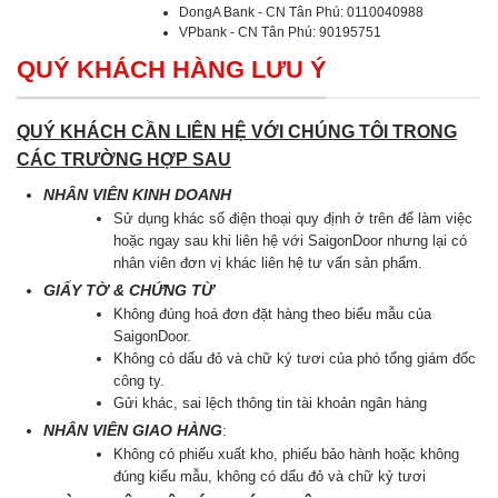
DongA Bank - CN Tân Phú: 0110040988
VPbank - CN Tân Phú: 90195751
QUÝ KHÁCH HÀNG LƯU Ý
QUÝ KHÁCH CẦN LIÊN HỆ VỚI CHÚNG TÔI TRONG
CÁC TRƯỜNG HỢP SAU
NHÂN VIÊN KINH DOANH
Sử dụng khác số điện thoại quy định ở trên để làm việc
hoặc ngay sau khi liên hệ với SaigonDoor nhưng lại có
nhân viên đơn vị khác liên hệ tư vấn sản phẩm.
GIẤY TỜ & CHỨNG TỪ
Không đúng hoá đơn đặt hàng theo biểu mẫu của
SaigonDoor.
Không có dấu đỏ và chữ ký tươi của phó tổng giám đốc
công ty.
Gửi khác, sai lệch thông tin tài khoản ngân hàng
NHÂN VIÊN GIAO HÀNG
:
Không có phiếu xuất kho, phiếu bảo hành hoặc không
đúng kiểu mẫu, không có dấu đỏ và chữ kỷ tươi