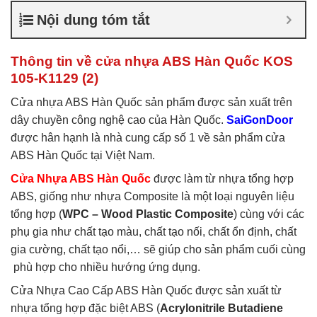
nhựa ABS Hàn Quốc là gì
,
Nội dung tóm tắt
Cửa nhựa ABS Hàn Quốc
tại TP Vĩnh
,
Cửa nhựa ABS
Hàn Quốc tại TPHCM
,
Cửa
Thông tin về cửa nhựa ABS Hàn Quốc KOS
nhựa ABS KOS
105-K1129 (2)
Cửa nhựa ABS Hàn Quốc sản phẩm được sản xuất trên
dây chuyền công nghệ cao của Hàn Quốc.
SaiGonDoor
được hân hạnh là nhà cung cấp số 1 về sản phẩm cửa
ABS Hàn Quốc tại Việt Nam.
Cửa Nhựa ABS Hàn Quốc
được làm từ nhựa tổng hợp
ABS, giống như nhựa Composite là một loại nguyên liệu
tổng hợp (
WPC – Wood Plastic Composite
) cùng với các
phụ gia như chất tạo màu, chất tạo nối, chất ổn định, chất
gia cường, chất tạo nổi,… sẽ giúp cho sản phẩm cuối cùng
phù hợp cho nhiều hướng ứng dụng.
Cửa Nhựa Cao Cấp ABS Hàn Quốc được sản xuất từ
nhựa tổng hợp đặc biệt ABS (
Acrylonitrile Butadiene