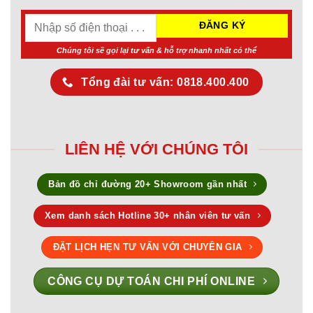
Chúng tôi sẽ gọi lại tư vấn & hỗ trợ nhanh nhất có thể
Tổng đài tư vấn: 0818.400.400
LIÊN HỆ VỚI CHÚNG TÔI
Bản đồ chỉ đường 20+ Showroom gần nhất
Xem danh sách Hotline 30+ nhân viên tư vấn
ĐẶT LỊCH HẸN TƯ VẤN VỚI CHUYÊN GIA
CÔNG CỤ DỰ TOÁN CHI PHÍ ONLINE