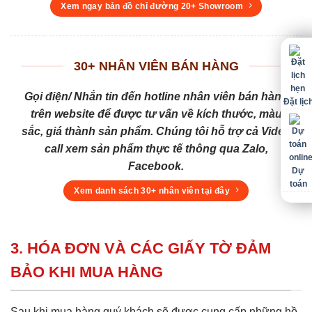
Xem ngay bản đồ chỉ đường 20+ Showroom
30+ NHÂN VIÊN BÁN HÀNG
Gọi điện/ Nhắn tin đến hotline nhân viên bán hàng
Đặt lịc
trên website để được tư vấn về kích thước, màu
sắc, giá thành sản phẩm. Chúng tôi hỗ trợ cả Video
call xem sản phẩm thực tế thông qua Zalo,
Facebook.
Dự
toán
Xem danh sách 30+ nhân viên tại đây
3. HÓA ĐƠN VÀ CÁC GIẤY TỜ ĐẢM
BẢO KHI MUA HÀNG
Sau khi mua hàng quý khách sẽ được cung cấp những hồ