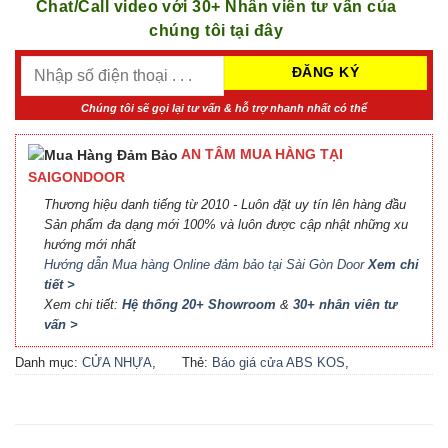
Chat/Call video với 30+ Nhân viên tư vấn của
chúng tôi tại đây
Chúng tôi sẽ gọi lại tư vấn & hỗ trợ nhanh nhất có thể
AN TÂM MUA HÀNG TẠI
SAIGONDOOR
Thương hiệu danh tiếng từ 2010 - Luôn đặt uy tín lên hàng đầu
Sản phẩm đa dạng mới 100% và luôn được cập nhật những xu
hướng mới nhất
Hướng dẫn Mua hàng Online đảm bảo tại Sài Gòn Door
Xem chi
tiết >
Xem chi tiết:
Hệ thống 20+ Showroom
&
30+ nhân viên tư
vấn >
Danh mục:
CỬA NHỰA
,
Thẻ:
Báo giá cửa ABS KOS
,
CỬA NHỰA ABS
,
CỬA
Báo giá cửa nhựa ABS Hàn
NHỰA ABS HÀN QUỐC - 플
Quốc 2021
,
Báo giá cửa
라스틱 문
nhựa ABS Hàn Quốc tại Hà
Nội
,
Cửa ABS KOS
,
Cửa