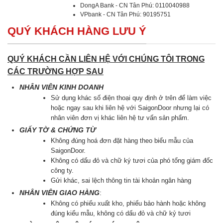
DongA Bank - CN Tân Phú: 0110040988
VPbank - CN Tân Phú: 90195751
QUÝ KHÁCH HÀNG LƯU Ý
QUÝ KHÁCH CẦN LIÊN HỆ VỚI CHÚNG TÔI TRONG
CÁC TRƯỜNG HỢP SAU
NHÂN VIÊN KINH DOANH
Sử dụng khác số điện thoại quy định ở trên để làm việc
hoặc ngay sau khi liên hệ với SaigonDoor nhưng lại có
nhân viên đơn vị khác liên hệ tư vấn sản phẩm.
GIẤY TỜ & CHỨNG TỪ
Không đúng hoá đơn đặt hàng theo biểu mẫu của
SaigonDoor.
Không có dấu đỏ và chữ ký tươi của phó tổng giám đốc
công ty.
Gửi khác, sai lệch thông tin tài khoản ngân hàng
NHÂN VIÊN GIAO HÀNG
:
Không có phiếu xuất kho, phiếu bảo hành hoặc không
đúng kiểu mẫu, không có dấu đỏ và chữ kỷ tươi