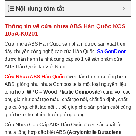
nhựa ABS Hàn Quốc là gì
,
Nội dung tóm tắt
Cửa nhựa ABS Hàn Quốc
tại TP Vĩnh
,
Cửa nhựa ABS
Hàn Quốc tại TPHCM
,
Cửa
Thông tin về cửa nhựa ABS Hàn Quốc KOS
nhựa ABS KOS
105A-K0201
Cửa nhựa ABS Hàn Quốc sản phẩm được sản xuất trên
dây chuyền công nghệ cao của Hàn Quốc.
SaiGonDoor
được hân hạnh là nhà cung cấp số 1 về sản phẩm cửa
ABS Hàn Quốc tại Việt Nam.
Cửa Nhựa ABS Hàn Quốc
được làm từ nhựa tổng hợp
ABS, giống như nhựa Composite là một loại nguyên liệu
tổng hợp (
WPC – Wood Plastic Composite
) cùng với các
phụ gia như chất tạo màu, chất tạo nối, chất ổn định, chất
gia cường, chất tạo nổi,… sẽ giúp cho sản phẩm cuối cùng
phù hợp cho nhiều hướng ứng dụng.
Cửa Nhựa Cao Cấp ABS Hàn Quốc được sản xuất từ
nhựa tổng hợp đặc biệt ABS (
Acrylonitrile Butadiene