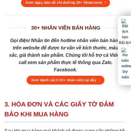
Xem ngay bản đồ chỉ đường 20+ Showroom
30+ NHÂN VIÊN BÁN HÀNG
Gọi điện/ Nhắn tin đến hotline nhân viên bán hàng
Đặt lịc
trên website để được tư vấn về kích thước, màu
sắc, giá thành sản phẩm. Chúng tôi hỗ trợ cả Video
call xem sản phẩm thực tế thông qua Zalo,
Facebook.
Dự
toán
Xem danh sách 30+ nhân viên tại đây
3. HÓA ĐƠN VÀ CÁC GIẤY TỜ ĐẢM
BẢO KHI MUA HÀNG
Sau khi mua hàng quý khách sẽ được cung cấp những hồ