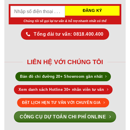
Chúng tôi sẽ gọi lại tư vấn & hỗ trợ nhanh nhất có thể
Tổng đài tư vấn: 0818.400.400
LIÊN HỆ VỚI CHÚNG TÔI
Bản đồ chỉ đường 20+ Showroom gần nhất
Xem danh sách Hotline 30+ nhân viên tư vấn
ĐẶT LỊCH HẸN TƯ VẤN VỚI CHUYÊN GIA
CÔNG CỤ DỰ TOÁN CHI PHÍ ONLINE