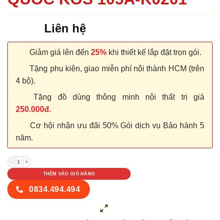
Liên hệ
Giảm giá lên đến
25%
khi thiết kế lắp đặt trọn gói.
Tặng phụ kiện, giao miễn phí nội thành HCM (trên
4 bộ).
Tặng đồ dùng thông minh nội thất trị giá
250.000đ.
Cơ hội nhận ưu đãi 50% Gói dịch vụ Bảo hành 5
năm.
CỬA NHỰA ABS HÀN QUỐC KOS 105A-K0201 số lượng
THÊM VÀO GIỎ HÀNG
0834.494.494