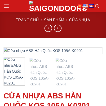
Chuyển
đến
nội
TRANG CHỦ
/
SẢN PHẨM
/
CỬA NHỰA
dung
CỬA NHỰA ABS HÀN
QUỐC KOS 105A-K0201