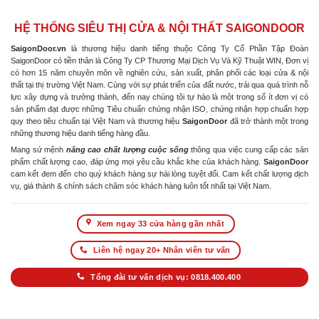
HỆ THỐNG SIÊU THỊ CỬA & NỘI THẤT SAIGONDOOR
SaigonDoor.vn
là thương hiệu danh tiếng thuộc Công Ty Cổ Phần Tập Đoàn
SaigonDoor có tiền thân là Công Ty CP Thương Mại Dịch Vụ Và Kỹ Thuật WIN, Đơn vị
có hơn 15 năm chuyên môn về nghiên cứu, sản xuất, phân phối các loại cửa & nội
thất tại thị trường Việt Nam. Cùng với sự phát triển của đất nước, trải qua quá trình nỗ
lực xây dựng và trưởng thành, đến nay chúng tôi tự hào là một trong số ít đơn vị có
sản phẩm đạt được những Tiêu chuẩn chứng nhận ISO, chứng nhận hợp chuẩn hợp
quy theo tiêu chuẩn tại Việt Nam và thương hiệu
SaigonDoor
đã trở thành một trong
những thương hiệu danh tiếng hàng đầu.
Mang sứ mệnh
nâng cao chất lượng cuộc sống
thông qua việc cung cấp các sản
phẩm chất lượng cao, đáp ứng mọi yêu cầu khắc khe của khách hàng.
SaigonDoor
cam kết đem đến cho quý khách hàng sự hài lòng tuyệt đối. Cam kết chất lượng dịch
vụ, giá thành & chính sách chăm sóc khách hàng luôn tốt nhất tại Việt Nam.
Xem ngay 33 cửa hàng gần nhất
Liên hệ ngay 20+ Nhân viên tư vấn
Tổng đài tư vấn dịch vụ: 0818.400.400