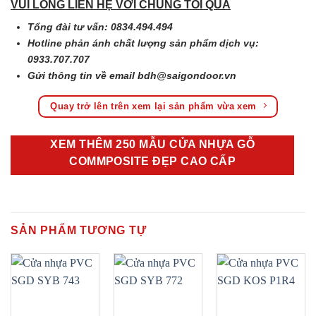
VUI LÒNG LIÊN HỆ VỚI CHÚNG TÔI QUA
Tổng đài tư vấn: 0834.494.494
Hotline phản ánh chất lượng sản phẩm dịch vụ:
0933.707.707
Gửi thông tin về email
bdh@saigondoor.vn
Quay trở lên trên xem lại sản phẩm vừa xem
XEM THÊM 250 MẪU CỬA NHỰA GỖ
COMMPOSITE ĐẸP CAO CẤP
SẢN PHẨM TƯƠNG TỰ