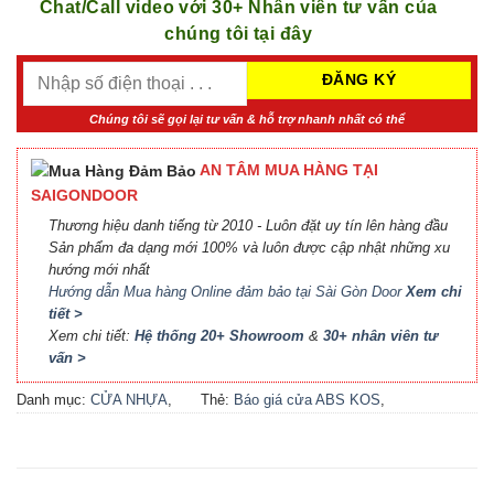
Chat/Call video với 30+ Nhân viên tư vấn của
chúng tôi tại đây
Chúng tôi sẽ gọi lại tư vấn & hỗ trợ nhanh nhất có thể
AN TÂM MUA HÀNG TẠI
SAIGONDOOR
Thương hiệu danh tiếng từ 2010 - Luôn đặt uy tín lên hàng đầu
Sản phẩm đa dạng mới 100% và luôn được cập nhật những xu
hướng mới nhất
Hướng dẫn Mua hàng Online đảm bảo tại Sài Gòn Door
Xem chi
tiết >
Xem chi tiết:
Hệ thống 20+ Showroom
&
30+ nhân viên tư
vấn >
Danh mục:
CỬA NHỰA
,
Thẻ:
Báo giá cửa ABS KOS
,
CỬA NHỰA ABS
,
CỬA
Báo giá cửa nhựa ABS Hàn
NHỰA ABS HÀN QUỐC - 플
Quốc 2021
,
Báo giá cửa
라스틱 문
nhựa ABS Hàn Quốc tại Hà
Nội
,
Cửa ABS KOS
,
Cửa