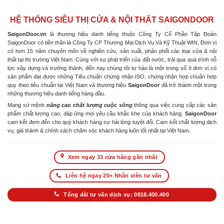
HỆ THỐNG SIÊU THỊ CỬA & NỘI THẤT SAIGONDOOR
SaigonDoor.vn
là thương hiệu danh tiếng thuộc Công Ty Cổ Phần Tập Đoàn
SaigonDoor có tiền thân là Công Ty CP Thương Mại Dịch Vụ Và Kỹ Thuật WIN, Đơn vị
có hơn 15 năm chuyên môn về nghiên cứu, sản xuất, phân phối các loại cửa & nội
thất tại thị trường Việt Nam. Cùng với sự phát triển của đất nước, trải qua quá trình nỗ
lực xây dựng và trưởng thành, đến nay chúng tôi tự hào là một trong số ít đơn vị có
sản phẩm đạt được những Tiêu chuẩn chứng nhận ISO, chứng nhận hợp chuẩn hợp
quy theo tiêu chuẩn tại Việt Nam và thương hiệu
SaigonDoor
đã trở thành một trong
những thương hiệu danh tiếng hàng đầu.
Mang sứ mệnh
nâng cao chất lượng cuộc sống
thông qua việc cung cấp các sản
phẩm chất lượng cao, đáp ứng mọi yêu cầu khắc khe của khách hàng.
SaigonDoor
cam kết đem đến cho quý khách hàng sự hài lòng tuyệt đối. Cam kết chất lượng dịch
vụ, giá thành & chính sách chăm sóc khách hàng luôn tốt nhất tại Việt Nam.
Xem ngay 33 cửa hàng gần nhất
Liên hệ ngay 20+ Nhân viên tư vấn
Tổng đài tư vấn dịch vụ: 0818.400.400