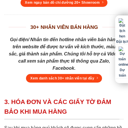
Xem ngay bản đồ chỉ đường 20+ Showroom
30+ NHÂN VIÊN BÁN HÀNG
Gọi điện/ Nhắn tin đến hotline nhân viên bán hàng
Đặt lịc
trên website để được tư vấn về kích thước, màu
sắc, giá thành sản phẩm. Chúng tôi hỗ trợ cả Video
call xem sản phẩm thực tế thông qua Zalo,
Facebook.
Dự
toán
Xem danh sách 30+ nhân viên tại đây
3. HÓA ĐƠN VÀ CÁC GIẤY TỜ ĐẢM
BẢO KHI MUA HÀNG
Sau khi mua hàng quý khách sẽ được cung cấp những hồ