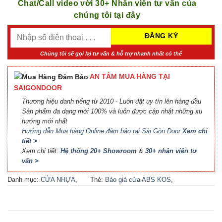
Chat/Call video với 30+ Nhân viên tư vấn của
chúng tôi tại đây
Chúng tôi sẽ gọi lại tư vấn & hỗ trợ nhanh nhất có thể
AN TÂM MUA HÀNG TẠI
SAIGONDOOR
Thương hiệu danh tiếng từ 2010 - Luôn đặt uy tín lên hàng đầu
Sản phẩm đa dạng mới 100% và luôn được cập nhật những xu
hướng mới nhất
Hướng dẫn Mua hàng Online đảm bảo tại Sài Gòn Door
Xem chi
tiết >
Xem chi tiết:
Hệ thống 20+ Showroom
&
30+ nhân viên tư
vấn >
Danh mục:
CỬA NHỰA
,
Thẻ:
Báo giá cửa ABS KOS
,
CỬA NHỰA ABS
,
CỬA
Báo giá cửa nhựa ABS Hàn
NHỰA ABS HÀN QUỐC - 플
Quốc 2021
,
Báo giá cửa
라스틱 문
nhựa ABS Hàn Quốc tại Hà
Nội
,
Cửa ABS KOS
,
Cửa