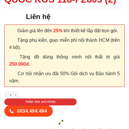
Liên hệ
Giảm giá lên đến
25%
khi thiết kế lắp đặt trọn gói.
Tặng phụ kiện, giao miễn phí nội thành HCM (trên
4 bộ).
Tặng đồ dùng thông minh nội thất trị giá
250.000đ.
Cơ hội nhận ưu đãi 50% Gói dịch vụ Bảo hành 5
năm.
CỬA NHỰA ABS HÀN QUỐC KOS 118-FZ805 (2) số lượng
THÊM VÀO GIỎ HÀNG
0834.494.494