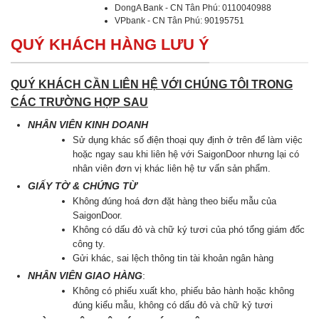
DongA Bank - CN Tân Phú: 0110040988
VPbank - CN Tân Phú: 90195751
QUÝ KHÁCH HÀNG LƯU Ý
QUÝ KHÁCH CẦN LIÊN HỆ VỚI CHÚNG TÔI TRONG
CÁC TRƯỜNG HỢP SAU
NHÂN VIÊN KINH DOANH
Sử dụng khác số điện thoại quy định ở trên để làm việc
hoặc ngay sau khi liên hệ với SaigonDoor nhưng lại có
nhân viên đơn vị khác liên hệ tư vấn sản phẩm.
GIẤY TỜ & CHỨNG TỪ
Không đúng hoá đơn đặt hàng theo biểu mẫu của
SaigonDoor.
Không có dấu đỏ và chữ ký tươi của phó tổng giám đốc
công ty.
Gửi khác, sai lệch thông tin tài khoản ngân hàng
NHÂN VIÊN GIAO HÀNG
:
Không có phiếu xuất kho, phiếu bảo hành hoặc không
đúng kiểu mẫu, không có dấu đỏ và chữ kỷ tươi