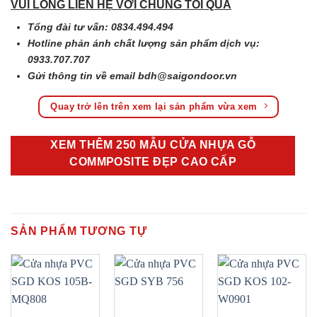
VUI LÒNG LIÊN HỆ VỚI CHÚNG TÔI QUA
Tổng đài tư vấn: 0834.494.494
Hotline phản ánh chất lượng sản phẩm dịch vụ:
0933.707.707
Gửi thông tin về email
bdh@saigondoor.vn
Quay trở lên trên xem lại sản phẩm vừa xem
XEM THÊM 250 MẪU CỬA NHỰA GỖ
COMMPOSITE ĐẸP CAO CẤP
SẢN PHẨM TƯƠNG TỰ