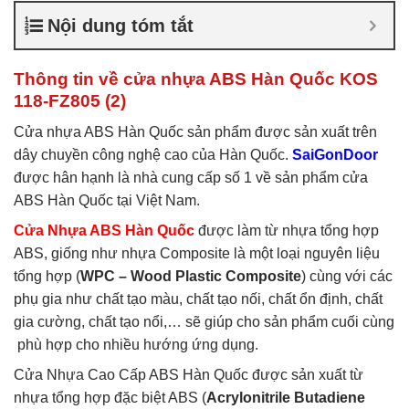
nhựa ABS Hàn Quốc là gì
,
Nội dung tóm tắt
Cửa nhựa ABS Hàn Quốc
tại TP Vĩnh
,
Cửa nhựa ABS
Hàn Quốc tại TPHCM
,
Cửa
Thông tin về cửa nhựa ABS Hàn Quốc KOS
nhựa ABS KOS
118-FZ805 (2)
Cửa nhựa ABS Hàn Quốc sản phẩm được sản xuất trên
dây chuyền công nghệ cao của Hàn Quốc.
SaiGonDoor
được hân hạnh là nhà cung cấp số 1 về sản phẩm cửa
ABS Hàn Quốc tại Việt Nam.
Cửa Nhựa ABS Hàn Quốc
được làm từ nhựa tổng hợp
ABS, giống như nhựa Composite là một loại nguyên liệu
tổng hợp (
WPC – Wood Plastic Composite
) cùng với các
phụ gia như chất tạo màu, chất tạo nối, chất ổn định, chất
gia cường, chất tạo nổi,… sẽ giúp cho sản phẩm cuối cùng
phù hợp cho nhiều hướng ứng dụng.
Cửa Nhựa Cao Cấp ABS Hàn Quốc được sản xuất từ
nhựa tổng hợp đặc biệt ABS (
Acrylonitrile Butadiene