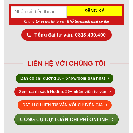
Chúng tôi sẽ gọi lại tư vấn & hỗ trợ nhanh nhất có thể
Tổng đài tư vấn: 0818.400.400
LIÊN HỆ VỚI CHÚNG TÔI
Bản đồ chỉ đường 20+ Showroom gần nhất
Xem danh sách Hotline 30+ nhân viên tư vấn
ĐẶT LỊCH HẸN TƯ VẤN VỚI CHUYÊN GIA
CÔNG CỤ DỰ TOÁN CHI PHÍ ONLINE