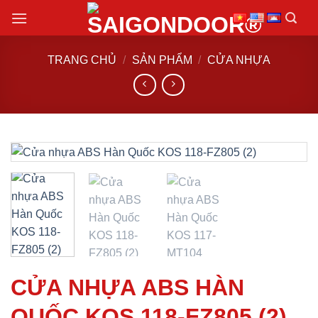
Chuyển
đến
nội
TRANG CHỦ
/
SẢN PHẨM
/
CỬA NHỰA
dung
CỬA NHỰA ABS HÀN
QUỐC KOS 118-FZ805 (2)