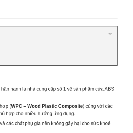
- 플
nhựa ABS Hàn Quốc 2021
,
Báo giá cửa
nhựa ABS Hàn Quốc tại Hà Nội
,
Cửa
ABS KOS
,
Cửa nhựa ABS Hàn Quốc là
gì
,
Cửa nhựa ABS Hàn Quốc tại TP
Vĩnh
,
Cửa nhựa ABS Hàn Quốc tại
TPHCM
,
Cửa nhựa ABS KOS
hân hạnh là nhà cung cấp số 1 về sản phẩm cửa ABS
hợp (
WPC – Wood Plastic Composite
) cùng với các
g phù hợp cho nhiều hướng ứng dụng.
 và các chất phụ gia nên không gây hại cho sức khoẻ