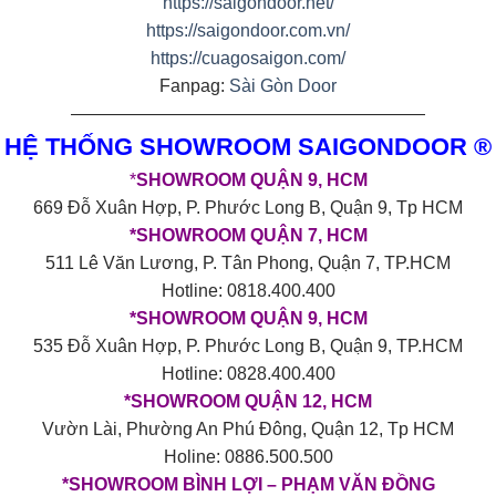
https://saigondoor.net/
https://saigondoor.com.vn/
https://cuagosaigon.com/
Fanpag:
Sài Gòn Door
————————————————————
HỆ THỐNG SHOWROOM SAIGONDOOR ®
*
SHOWROOM QUẬN 9, HCM
669 Đỗ Xuân Hợp, P. Phước Long B, Quận 9, Tp HCM
*SHOWROOM QUẬN 7, HCM
511 Lê Văn Lương, P. Tân Phong, Quận 7, TP.HCM
Hotline: 0818.400.400
*SHOWROOM QUẬN 9, HCM
535 Đỗ Xuân Hợp, P. Phước Long B, Quận 9, TP.HCM
Hotline: 0828.400.400
*SHOWROOM QUẬN 12, HCM
Vườn Lài, Phường An Phú Đông, Quận 12, Tp HCM
Holine: 0886.500.500
*SHOWROOM BÌNH LỢI – PHẠM VĂN ĐỒNG