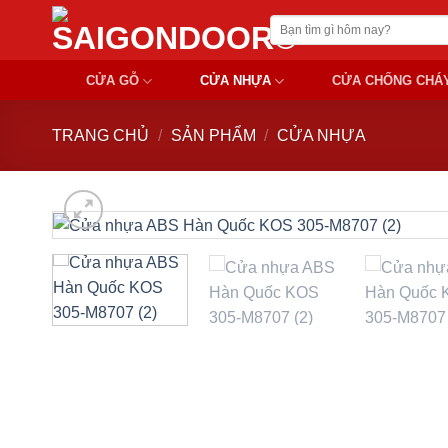
Chuyển
Tìm
đến
kiếm:
nội
CỬA GỖ
CỬA NHỰA
CỬA CHỐNG CHÁ
dung
TRANG CHỦ
/
SẢN PHẨM
/
CỬA NHỰA