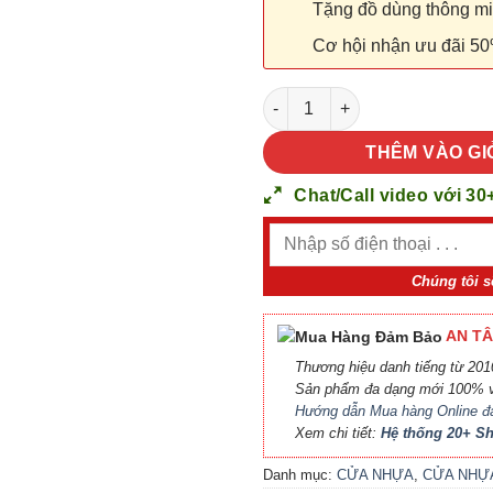
Tặng đồ dùng thông minh
Cơ hội nhận ưu đãi 50
CỬA NHỰA ABS HÀN QUỐC KOS
THÊM VÀO GI
Chat/Call video với 30
Chúng tôi s
AN TÂ
Thương hiệu danh tiếng từ 2010
Sản phẩm đa dạng mới 100% v
Hướng dẫn Mua hàng Online đ
Xem chi tiết:
Hệ thống 20+ 
Danh mục:
CỬA NHỰA
,
CỬA NHỰ