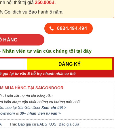
 nội thất trị giá
250.000đ.
% Gói dịch vụ Bảo hành 5 năm.
 305-M8707 (2) số lượng
0834.494.494
Ỏ HÀNG
+ Nhân viên tư vấn của chúng tôi tại đây
ẽ gọi lại tư vấn & hỗ trợ nhanh nhất có thể
M MUA HÀNG TẠI SAIGONDOOR
 - Luôn đặt uy tín lên hàng đầu
à luôn được cập nhật những xu hướng mới nhất
ảm bảo tại Sài Gòn Door
Xem chi tiết >
Showroom
&
30+ nhân viên tư vấn >
A
Thẻ:
Báo giá cửa ABS KOS
,
Báo giá cửa