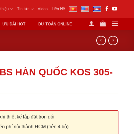
 thiệu
Tin tức
Video
Liên Hệ
ƯU ĐÃI HOT
DỰ TOÁN ONLINE
BS HÀN QUỐC KOS 305-
hi thiết kế lắp đặt trọn gói.
n phí nội thành HCM (trên 4 bộ).