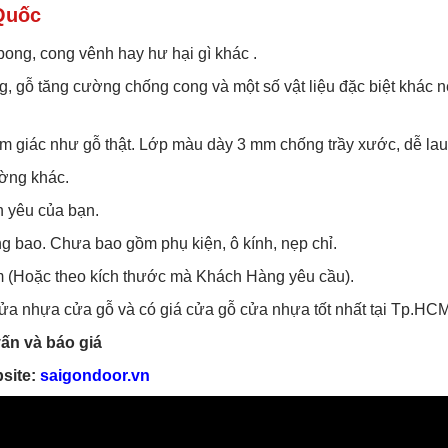
Quốc
bong, cong vênh hay hư hại gì khác .
g, gỗ tăng cường chống cong và một số vật liệu đặc biệt khác
ảm giác như gỗ thật. Lớp màu dày 3 mm chống trầy xước, dễ lau
ường khác.
n yêu của bạn.
g bao. Chưa bao gồm phụ kiện, ô kính, nẹp chỉ.
 (Hoặc theo kích thước mà Khách Hàng yêu cầu).
 cửa nhựa cửa gỗ và có giá cửa gỗ cửa nhựa tốt nhất tại Tp.HCM
ấn và báo giá
site:
saigondoor.vn