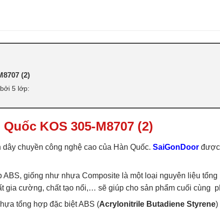
ABS
,
CỬA NHỰA ABS HÀN QUỐC 
라스틱 문
,
CỬA NHỰA HÀN QUỐC
8707 (2)
ởi 5 lớp:
 Quốc KOS 305-M8707 (2)
 dây chuyền công nghệ cao của Hàn Quốc.
SaiGonDoor
được 
ABS, giống như nhựa Composite là một loại nguyên liệu tổng 
 chất gia cường, chất tạo nổi,… sẽ giúp cho sản phẩm cuối cùn
ựa tổng hợp đặc biệt ABS (
Acrylonitrile Butadiene Styrene
)