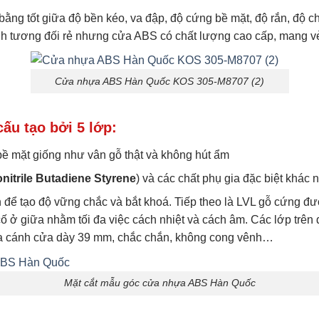
 tốt giữa độ bền kéo, va đập, độ cứng bề mặt, độ rắn, độ chịu 
nh tương đối rẻ nhưng cửa ABS có chất lượng cao cấp, mang v
Cửa nhựa ABS Hàn Quốc KOS 305-M8707 (2)
u tạo bởi 5 lớp:
bề mặt giống như vân gỗ thật và không hút ẩm
nitrile Butadiene Styrene
) và các chất phụ gia đặc biệt khác 
ể tạo độ vững chắc và bắt khoá. Tiếp theo là LVL gỗ cứng đượ
ở giữa nhằm tối đa việc cách nhiệt và cách âm. Các lớp trên đ
o ra cánh cửa dày 39 mm, chắc chắn, không cong vênh…
Mặt cắt mẫu góc cửa nhựa ABS Hàn Quốc