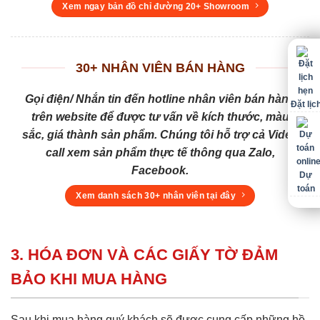
Xem ngay bản đồ chỉ đường 20+ Showroom
30+ NHÂN VIÊN BÁN HÀNG
Gọi điện/ Nhắn tin đến hotline nhân viên bán hàng
Đặt lịc
trên website để được tư vấn về kích thước, màu
sắc, giá thành sản phẩm. Chúng tôi hỗ trợ cả Video
call xem sản phẩm thực tế thông qua Zalo,
Facebook.
Dự
toán
Xem danh sách 30+ nhân viên tại đây
3. HÓA ĐƠN VÀ CÁC GIẤY TỜ ĐẢM
BẢO KHI MUA HÀNG
Sau khi mua hàng quý khách sẽ được cung cấp những hồ