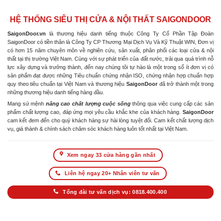
HỆ THỐNG SIÊU THỊ CỬA & NỘI THẤT SAIGONDOOR
SaigonDoor.vn
là thương hiệu danh tiếng thuộc Công Ty Cổ Phần Tập Đoàn
SaigonDoor có tiền thân là Công Ty CP Thương Mại Dịch Vụ Và Kỹ Thuật WIN, Đơn vị
có hơn 15 năm chuyên môn về nghiên cứu, sản xuất, phân phối các loại cửa & nội
thất tại thị trường Việt Nam. Cùng với sự phát triển của đất nước, trải qua quá trình nỗ
lực xây dựng và trưởng thành, đến nay chúng tôi tự hào là một trong số ít đơn vị có
sản phẩm đạt được những Tiêu chuẩn chứng nhận ISO, chứng nhận hợp chuẩn hợp
quy theo tiêu chuẩn tại Việt Nam và thương hiệu
SaigonDoor
đã trở thành một trong
những thương hiệu danh tiếng hàng đầu.
Mang sứ mệnh
nâng cao chất lượng cuộc sống
thông qua việc cung cấp các sản
phẩm chất lượng cao, đáp ứng mọi yêu cầu khắc khe của khách hàng.
SaigonDoor
cam kết đem đến cho quý khách hàng sự hài lòng tuyệt đối. Cam kết chất lượng dịch
vụ, giá thành & chính sách chăm sóc khách hàng luôn tốt nhất tại Việt Nam.
Xem ngay 33 cửa hàng gần nhất
Liên hệ ngay 20+ Nhân viên tư vấn
Tổng đài tư vấn dịch vụ: 0818.400.400