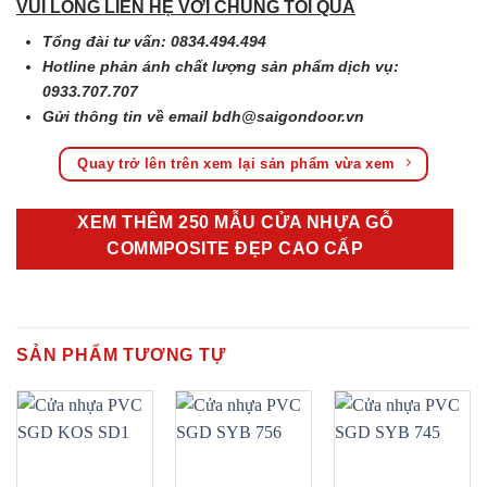
VUI LÒNG LIÊN HỆ VỚI CHÚNG TÔI QUA
Tổng đài tư vấn: 0834.494.494
Hotline phản ánh chất lượng sản phẩm dịch vụ:
0933.707.707
Gửi thông tin về email
bdh@saigondoor.vn
Quay trở lên trên xem lại sản phẩm vừa xem
XEM THÊM 250 MẪU CỬA NHỰA GỖ
COMMPOSITE ĐẸP CAO CẤP
SẢN PHẨM TƯƠNG TỰ