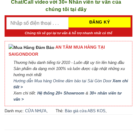
Chat/Call video với 30+ Nhân viên tư vấn của
chúng tôi tại đây
Chúng tôi sẽ gọi lại tư vấn & hỗ trợ nhanh nhất có thể
AN TÂM MUA HÀNG TẠI
SAIGONDOOR
Thương hiệu danh tiếng từ 2010 - Luôn đặt uy tín lên hàng đầu
Sản phẩm đa dạng mới 100% và luôn được cập nhật những xu
hướng mới nhất
Hướng dẫn Mua hàng Online đảm bảo tại Sài Gòn Door
Xem chi
tiết >
Xem chi tiết:
Hệ thống 20+ Showroom
&
30+ nhân viên tư
vấn >
Danh mục:
CỬA NHỰA
,
Thẻ:
Báo giá cửa ABS KOS
,
CỬA NHỰA ABS
,
CỬA
Báo giá cửa nhựa ABS Hàn
NHỰA ABS HÀN QUỐC - 플
Quốc 2021
,
Báo giá cửa
라스틱 문
,
CỬA NHỰA HÀN
nhựa ABS Hàn Quốc tại Hà
QUỐC
Nội
,
Cửa ABS KOS
,
Cửa