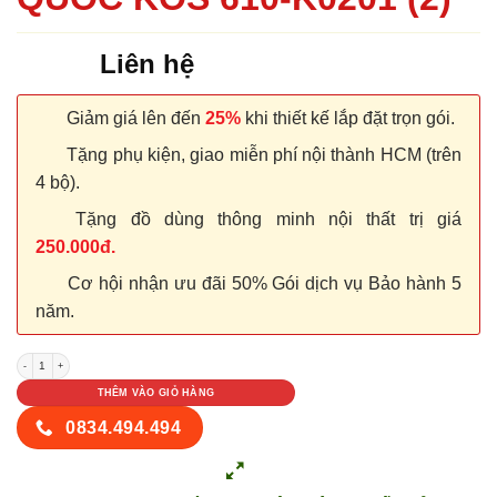
Liên hệ
Giảm giá lên đến
25%
khi thiết kế lắp đặt trọn gói.
Tặng phụ kiện, giao miễn phí nội thành HCM (trên
4 bộ).
Tặng đồ dùng thông minh nội thất trị giá
250.000đ.
Cơ hội nhận ưu đãi 50% Gói dịch vụ Bảo hành 5
năm.
CỬA NHỰA ABS HÀN QUỐC KOS 610-K0201 (2) số lượng
THÊM VÀO GIỎ HÀNG
0834.494.494