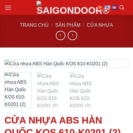
Chuyển
đến
nội
TRANG CHỦ
/
SẢN PHẨM
/
CỬA NHỰA
dung
CỬA NHỰA ABS HÀN
QUỐC KOS 610-K0201 (2)