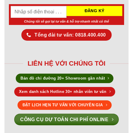
Chúng tôi sẽ gọi lại tư vấn & hỗ trợ nhanh nhất có thể
Tổng đài tư vấn: 0818.400.400
LIÊN HỆ VỚI CHÚNG TÔI
Bản đồ chỉ đường 20+ Showroom gần nhất
Xem danh sách Hotline 30+ nhân viên tư vấn
ĐẶT LỊCH HẸN TƯ VẤN VỚI CHUYÊN GIA
CÔNG CỤ DỰ TOÁN CHI PHÍ ONLINE