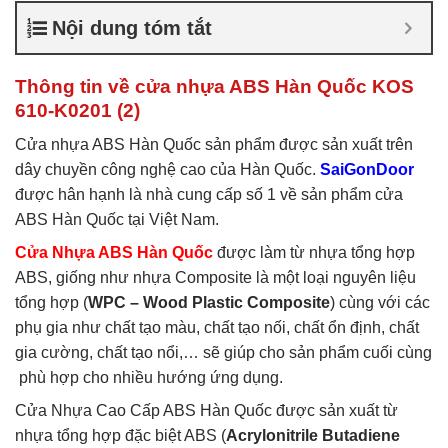
nhựa ABS Hàn Quốc là gì
,
Nội dung tóm tắt
Cửa nhựa ABS Hàn Quốc
tại TP Vĩnh
,
Cửa nhựa ABS
Hàn Quốc tại TPHCM
,
Cửa
Thông tin về cửa nhựa ABS Hàn Quốc KOS
nhựa ABS KOS
610-K0201 (2)
Cửa nhựa ABS Hàn Quốc sản phẩm được sản xuất trên
dây chuyền công nghệ cao của Hàn Quốc.
SaiGonDoor
được hân hạnh là nhà cung cấp số 1 về sản phẩm cửa
ABS Hàn Quốc tại Việt Nam.
Cửa Nhựa ABS Hàn Quốc
được làm từ nhựa tổng hợp
ABS, giống như nhựa Composite là một loại nguyên liệu
tổng hợp (
WPC – Wood Plastic Composite
) cùng với các
phụ gia như chất tạo màu, chất tạo nối, chất ổn định, chất
gia cường, chất tạo nổi,… sẽ giúp cho sản phẩm cuối cùng
phù hợp cho nhiều hướng ứng dụng.
Cửa Nhựa Cao Cấp ABS Hàn Quốc được sản xuất từ
nhựa tổng hợp đặc biệt ABS (
Acrylonitrile Butadiene