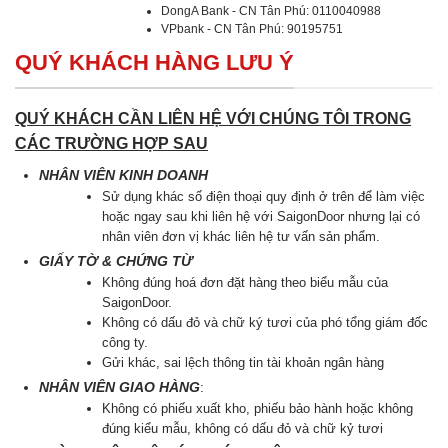
DongA Bank - CN Tân Phú: 0110040988
VPbank - CN Tân Phú: 90195751
QUÝ KHÁCH HÀNG LƯU Ý
QUÝ KHÁCH CẦN LIÊN HỆ VỚI CHÚNG TÔI TRONG
CÁC TRƯỜNG HỢP SAU
NHÂN VIÊN KINH DOANH
Sử dụng khác số điện thoại quy định ở trên để làm việc
hoặc ngay sau khi liên hệ với SaigonDoor nhưng lại có
nhân viên đơn vị khác liên hệ tư vấn sản phẩm.
GIẤY TỜ & CHỨNG TỪ
Không đúng hoá đơn đặt hàng theo biểu mẫu của
SaigonDoor.
Không có dấu đỏ và chữ ký tươi của phó tổng giám đốc
công ty.
Gửi khác, sai lệch thông tin tài khoản ngân hàng
NHÂN VIÊN GIAO HÀNG
:
Không có phiếu xuất kho, phiếu bảo hành hoặc không
đúng kiểu mẫu, không có dấu đỏ và chữ kỷ tươi