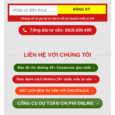
Chúng tôi sẽ gọi lại tư vấn & hỗ trợ nhanh nhất có thể
Tổng đài tư vấn: 0818.400.400
LIÊN HỆ VỚI CHÚNG TÔI
Bản đồ chỉ đường 20+ Showroom gần nhất
Xem danh sách Hotline 30+ nhân viên tư vấn
ĐẶT LỊCH HẸN TƯ VẤN VỚI CHUYÊN GIA
CÔNG CỤ DỰ TOÁN CHI PHÍ ONLINE