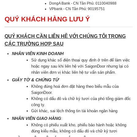
DongA Bank - CN Tân Phú: 0110040988
VPbank - CN Tân Phú: 90195751
QUÝ KHÁCH HÀNG LƯU Ý
QUÝ KHÁCH CẦN LIÊN HỆ VỚI CHÚNG TÔI TRONG
CÁC TRƯỜNG HỢP SAU
NHÂN VIÊN KINH DOANH
Sử dụng khác số điện thoại quy định ở trên để làm việc
hoặc ngay sau khi liên hệ với SaigonDoor nhưng lại có
nhân viên đơn vị khác liên hệ tư vấn sản phẩm.
GIẤY TỜ & CHỨNG TỪ
Không đúng hoá đơn đặt hàng theo biểu mẫu của
SaigonDoor.
Không có dấu đỏ và chữ ký tươi của phó tổng giám đốc
công ty.
Gửi khác, sai lệch thông tin tài khoản ngân hàng
NHÂN VIÊN GIAO HÀNG
:
Không có phiếu xuất kho, phiếu bảo hành hoặc không
đúng kiểu mẫu, không có dấu đỏ và chữ kỷ tươi