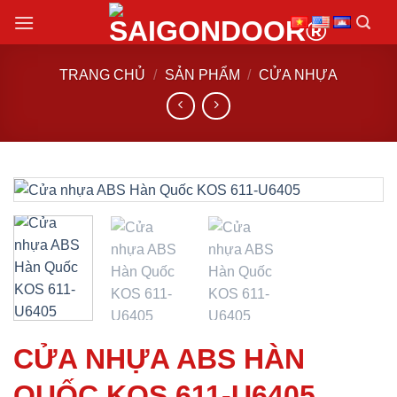
Chuyển
đến
nội
TRANG CHỦ
/
SẢN PHẨM
/
CỬA NHỰA
dung
CỬA NHỰA ABS HÀN
QUỐC KOS 611-U6405