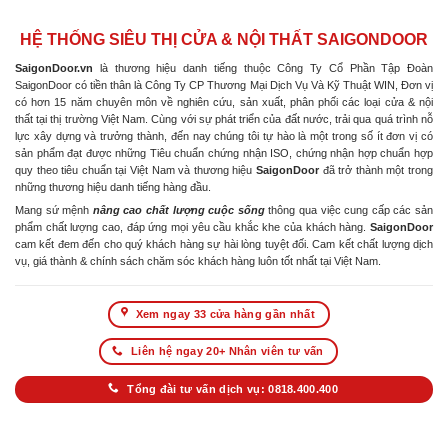
HỆ THỐNG SIÊU THỊ CỬA & NỘI THẤT SAIGONDOOR
SaigonDoor.vn
là thương hiệu danh tiếng thuộc Công Ty Cổ Phần Tập Đoàn
SaigonDoor có tiền thân là Công Ty CP Thương Mại Dịch Vụ Và Kỹ Thuật WIN, Đơn vị
có hơn 15 năm chuyên môn về nghiên cứu, sản xuất, phân phối các loại cửa & nội
thất tại thị trường Việt Nam. Cùng với sự phát triển của đất nước, trải qua quá trình nỗ
lực xây dựng và trưởng thành, đến nay chúng tôi tự hào là một trong số ít đơn vị có
sản phẩm đạt được những Tiêu chuẩn chứng nhận ISO, chứng nhận hợp chuẩn hợp
quy theo tiêu chuẩn tại Việt Nam và thương hiệu
SaigonDoor
đã trở thành một trong
những thương hiệu danh tiếng hàng đầu.
Mang sứ mệnh
nâng cao chất lượng cuộc sống
thông qua việc cung cấp các sản
phẩm chất lượng cao, đáp ứng mọi yêu cầu khắc khe của khách hàng.
SaigonDoor
cam kết đem đến cho quý khách hàng sự hài lòng tuyệt đối. Cam kết chất lượng dịch
vụ, giá thành & chính sách chăm sóc khách hàng luôn tốt nhất tại Việt Nam.
Xem ngay 33 cửa hàng gần nhất
Liên hệ ngay 20+ Nhân viên tư vấn
Tổng đài tư vấn dịch vụ: 0818.400.400