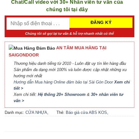
Chat/Call video với 30+ Nhân viên tư vấn của
chúng tôi tại đây
Chúng tôi sẽ gọi lại tư vấn & hỗ trợ nhanh nhất có thể
AN TÂM MUA HÀNG TẠI
SAIGONDOOR
Thương hiệu danh tiếng từ 2010 - Luôn đặt uy tín lên hàng đầu
Sản phẩm đa dạng mới 100% và luôn được cập nhật những xu
hướng mới nhất
Hướng dẫn Mua hàng Online đảm bảo tại Sài Gòn Door
Xem chi
tiết >
Xem chi tiết:
Hệ thống 20+ Showroom
&
30+ nhân viên tư
vấn >
Danh mục:
CỬA NHỰA
,
Thẻ:
Báo giá cửa ABS KOS
,
CỬA NHỰA ABS
,
CỬA
Báo giá cửa nhựa ABS Hàn
NHỰA ABS HÀN QUỐC - 플
Quốc 2021
,
Báo giá cửa
라스틱 문
nhựa ABS Hàn Quốc tại Hà
Nội
,
Cửa ABS KOS
,
Cửa