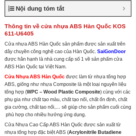
nhựa ABS Hàn Quốc là gì
,
Nội dung tóm tắt
Cửa nhựa ABS Hàn Quốc
tại TP Vĩnh
,
Cửa nhựa ABS
Hàn Quốc tại TPHCM
,
Cửa
Thông tin về cửa nhựa ABS Hàn Quốc KOS
nhựa ABS KOS
611-U6405
Cửa nhựa ABS Hàn Quốc sản phẩm được sản xuất trên
dây chuyền công nghệ cao của Hàn Quốc.
SaiGonDoor
được hân hạnh là nhà cung cấp số 1 về sản phẩm cửa
ABS Hàn Quốc tại Việt Nam.
Cửa Nhựa ABS Hàn Quốc
được làm từ nhựa tổng hợp
ABS, giống như nhựa Composite là một loại nguyên liệu
tổng hợp (
WPC – Wood Plastic Composite
) cùng với các
phụ gia như chất tạo màu, chất tạo nối, chất ổn định, chất
gia cường, chất tạo nổi,… sẽ giúp cho sản phẩm cuối cùng
phù hợp cho nhiều hướng ứng dụng.
Cửa Nhựa Cao Cấp ABS Hàn Quốc được sản xuất từ
nhựa tổng hợp đặc biệt ABS (
Acrylonitrile Butadiene