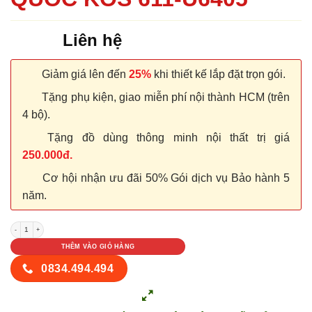
Liên hệ
Giảm giá lên đến
25%
khi thiết kế lắp đặt trọn gói.
Tặng phụ kiện, giao miễn phí nội thành HCM (trên
4 bộ).
Tặng đồ dùng thông minh nội thất trị giá
250.000đ.
Cơ hội nhận ưu đãi 50% Gói dịch vụ Bảo hành 5
năm.
CỬA NHỰA ABS HÀN QUỐC KOS 611-U6405 số lượng
THÊM VÀO GIỎ HÀNG
0834.494.494