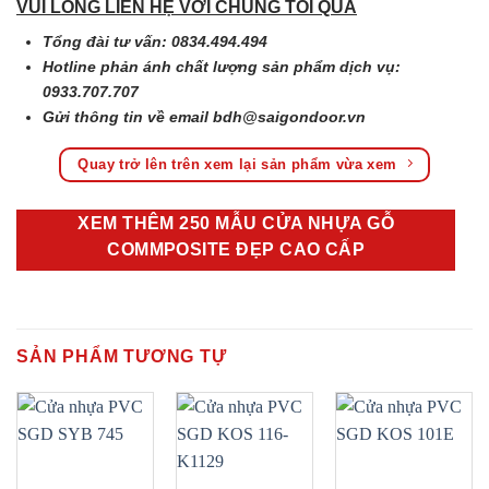
VUI LÒNG LIÊN HỆ VỚI CHÚNG TÔI QUA
Tổng đài tư vấn: 0834.494.494
Hotline phản ánh chất lượng sản phẩm dịch vụ:
0933.707.707
Gửi thông tin về email
bdh@saigondoor.vn
Quay trở lên trên xem lại sản phẩm vừa xem
XEM THÊM 250 MẪU CỬA NHỰA GỖ
COMMPOSITE ĐẸP CAO CẤP
SẢN PHẨM TƯƠNG TỰ