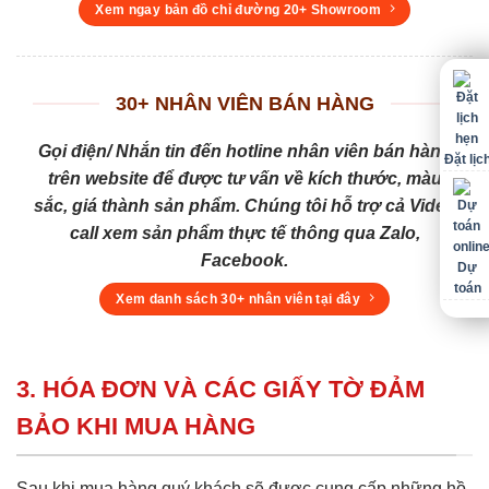
Xem ngay bản đồ chỉ đường 20+ Showroom
30+ NHÂN VIÊN BÁN HÀNG
Gọi điện/ Nhắn tin đến hotline nhân viên bán hàng
Đặt lịc
trên website để được tư vấn về kích thước, màu
sắc, giá thành sản phẩm. Chúng tôi hỗ trợ cả Video
call xem sản phẩm thực tế thông qua Zalo,
Facebook.
Dự
toán
Xem danh sách 30+ nhân viên tại đây
3. HÓA ĐƠN VÀ CÁC GIẤY TỜ ĐẢM
BẢO KHI MUA HÀNG
Sau khi mua hàng quý khách sẽ được cung cấp những hồ