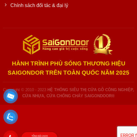
Chính sách đối tác & đại lý
HÀNH TRÌNH PHỦ SÓNG THƯƠNG HIỆU
SAIGONDOR TRÊN TOÀN QUỐC NĂM 2025
Copyright © 2010 - 2023
HỆ THỐNG SIÊU THỊ CỬA GỖ CÔNG NGHIỆP,
CỬA NHỰA, CỬA CHỐNG CHÁY SAIGONDOOR®
TỔNG ĐÀI 24/24