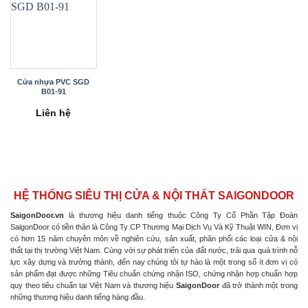
Cửa nhựa PVC SGD
B01-91
Liên hệ
HỆ THỐNG SIÊU THỊ CỬA & NỘI THẤT SAIGONDOOR
SaigonDoor.vn
là thương hiệu danh tiếng thuộc Công Ty Cổ Phần Tập Đoàn
SaigonDoor có tiền thân là Công Ty CP Thương Mại Dịch Vụ Và Kỹ Thuật WIN, Đơn vị
có hơn 15 năm chuyên môn về nghiên cứu, sản xuất, phân phối các loại cửa & nội
thất tại thị trường Việt Nam. Cùng với sự phát triển của đất nước, trải qua quá trình nỗ
lực xây dựng và trưởng thành, đến nay chúng tôi tự hào là một trong số ít đơn vị có
sản phẩm đạt được những Tiêu chuẩn chứng nhận ISO, chứng nhận hợp chuẩn hợp
quy theo tiêu chuẩn tại Việt Nam và thương hiệu
SaigonDoor
đã trở thành một trong
những thương hiệu danh tiếng hàng đầu.