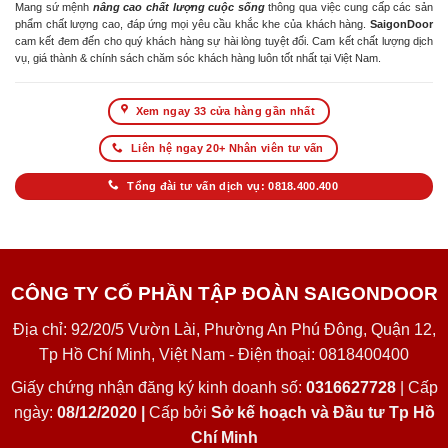
Mang sứ mệnh
nâng cao chất lượng cuộc sống
thông qua việc cung cấp các sản
phẩm chất lượng cao, đáp ứng mọi yêu cầu khắc khe của khách hàng.
SaigonDoor
cam kết đem đến cho quý khách hàng sự hài lòng tuyệt đối. Cam kết chất lượng dịch
vụ, giá thành & chính sách chăm sóc khách hàng luôn tốt nhất tại Việt Nam.
Xem ngay 33 cửa hàng gần nhất
Liên hệ ngay 20+ Nhân viên tư vấn
Tổng đài tư vấn dịch vụ: 0818.400.400
CÔNG TY CỔ PHẦN TẬP ĐOÀN SAIGONDOOR
Địa chỉ: 92/20/5 Vườn Lài, Phường An Phú Đông, Quận 12,
Tp Hồ Chí Minh, Việt Nam - Điện thoại: 0818400400
Giấy chứng nhận đăng ký kinh doanh số:
0316627728
| Cấp
ngày:
08/12/2020 |
Cấp bởi
Sở kế hoạch và Đầu tư Tp Hồ
Chí Minh