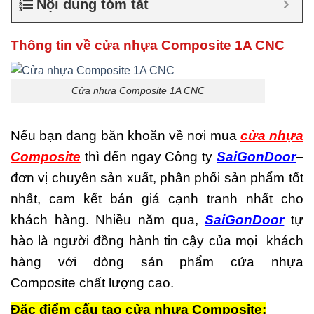
Nội dung tóm tắt
là gì
,
Cửa nhựa composite
TPHCM
,
Cửa nhựa gỗ
composite có tốt không
,
Thông tin về cửa nhựa Composite 1A CNC
Đánh giá cửa nhựa
composite
,
Địa chỉ bán cửa
nhựa giả gỗ chất lượng
,
Cửa nhựa Composite 1A CNC
Nhược điểm của nhựa
composite
,
Nơi bán cửa
nhựa Composite
,
Nơi bán
Nếu bạn đang băn khoăn về nơi mua
cửa nhựa
cửa nhựa Composite uy tín
,
Sản xuất cửa nhựa
Composite
thì đến ngay Công ty
SaiGonDoor
–
composite
đơn vị chuyên sản xuất, phân phối sản phẩm tốt
nhất, cam kết bán giá cạnh tranh nhất cho
khách hàng. Nhiều năm qua,
SaiGonDoor
tự
hào là người đồng hành tin cậy của mọi khách
hàng với dòng sản phẩm cửa nhựa
Composite chất lượng cao.
Đặc điểm cấu tạo cửa nhựa Composite: