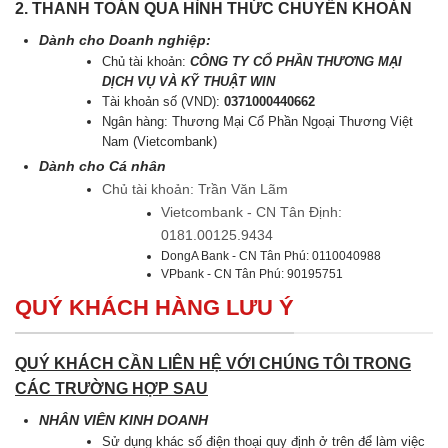
2. THANH TOÁN QUA HÌNH THỨC CHUYỂN KHOẢN
Dành cho Doanh nghiệp:
Chủ tài khoản:
CÔNG TY CỔ PHẦN THƯƠNG MẠI
DỊCH VỤ VÀ KỸ THUẬT WIN
Tài khoản số (VND):
0371000440662
Ngân hàng: Thương Mại Cổ Phần Ngoại Thương Việt
Nam (Vietcombank)
Dành cho Cá nhân
Chủ tài khoản: Trần Văn Lãm
Vietcombank - CN Tân Định:
0181.00125.9434
DongA Bank - CN Tân Phú: 0110040988
VPbank - CN Tân Phú: 90195751
QUÝ KHÁCH HÀNG LƯU Ý
QUÝ KHÁCH CẦN LIÊN HỆ VỚI CHÚNG TÔI TRONG
CÁC TRƯỜNG HỢP SAU
NHÂN VIÊN KINH DOANH
Sử dụng khác số điện thoại quy định ở trên để làm việc