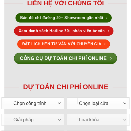
LIÊN HỆ VỚI CHÚNG TÔI
Bản đồ chỉ đường 20+ Showroom gần nhất
Xem danh sách Hotline 30+ nhân viên tư vấn
ĐẶT LỊCH HẸN TƯ VẤN VỚI CHUYÊN GIA
CÔNG CỤ DỰ TOÁN CHI PHÍ ONLINE
DỰ TOÁN CHI PHÍ ONLINE