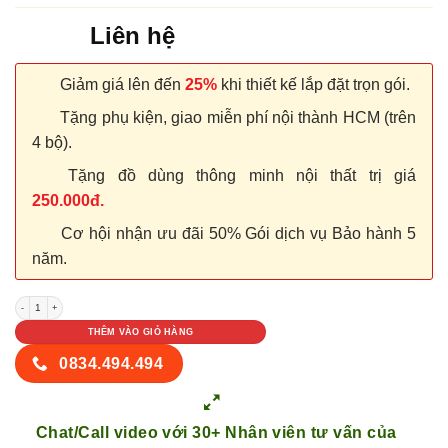
Liên hệ
Giảm giá lên đến
25%
khi thiết kế lắp đặt trọn gói.
Tặng phụ kiện, giao miễn phí nội thành HCM (trên
4 bộ).
Tặng đồ dùng thông minh nội thất trị giá
250.000đ.
Cơ hội nhận ưu đãi 50% Gói dịch vụ Bảo hành 5
năm.
CỬA NHỰA COMPOSITE 1A CNC số lượng
THÊM VÀO GIỎ HÀNG
0834.494.494
Chat/Call video với 30+ Nhân viên tư vấn của