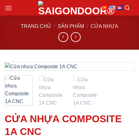
Chuyển
đến
nội
TRANG CHỦ
/
SẢN PHẨM
/
CỬA NHỰA
dung
CỬA NHỰA COMPOSITE
1A CNC