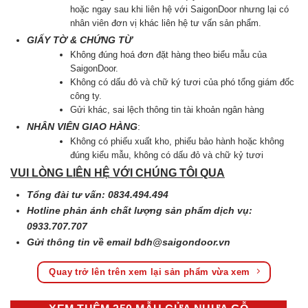
hoặc ngay sau khi liên hệ với SaigonDoor nhưng lại có
nhân viên đơn vị khác liên hệ tư vấn sản phẩm.
GIẤY TỜ & CHỨNG TỪ
Không đúng hoá đơn đặt hàng theo biểu mẫu của
SaigonDoor.
Không có dấu đỏ và chữ ký tươi của phó tổng giám đốc
công ty.
Gửi khác, sai lệch thông tin tài khoản ngân hàng
NHÂN VIÊN GIAO HÀNG
:
Không có phiếu xuất kho, phiếu bảo hành hoặc không
đúng kiểu mẫu, không có dấu đỏ và chữ kỷ tươi
VUI LÒNG LIÊN HỆ VỚI CHÚNG TÔI QUA
Tổng đài tư vấn: 0834.494.494
Hotline phản ánh chất lượng sản phẩm dịch vụ:
0933.707.707
Gửi thông tin về email
bdh@saigondoor.vn
Quay trở lên trên xem lại sản phẩm vừa xem