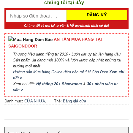
chúng tôi tại đây
Chúng tôi sẽ gọi lại tư vấn & hỗ trợ nhanh nhất có thể
AN TÂM MUA HÀNG TẠI
SAIGONDOOR
Thương hiệu danh tiếng từ 2010 - Luôn đặt uy tín lên hàng đầu
Sản phẩm đa dạng mới 100% và luôn được cập nhật những xu
hướng mới nhất
Hướng dẫn Mua hàng Online đảm bảo tại Sài Gòn Door
Xem chi
tiết >
Xem chi tiết:
Hệ thống 20+ Showroom
&
30+ nhân viên tư
vấn >
Danh mục:
CỬA NHỰA
,
Thẻ:
Bảng giá cửa
CỬA NHỰA COMPOSITE
,
Composite
,
Bảng giá cửa
CỬA NHỰA GỖ
,
CỬA
nhựa Compsite
,
Báo giá
NHỰA GỖ SUNGYU
cửa nhựa Composite
,
Cửa
nhựa Composite giá bao
nhiêu
,
Cửa nhựa composite