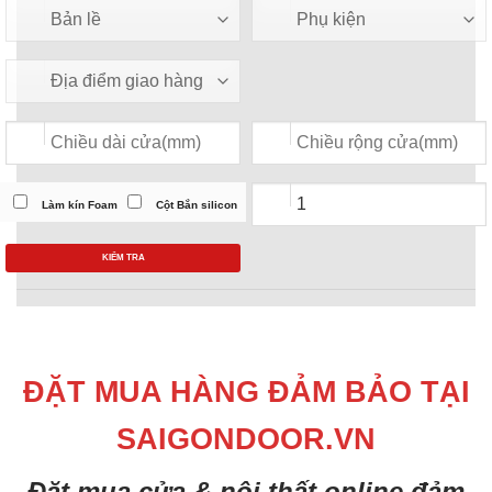
Làm kín Foam
Cột Bắn silicon
KIỂM TRA
ĐẶT MUA HÀNG ĐẢM BẢO TẠI
SAIGONDOOR.VN
Đặt mua cửa & nội thất online đảm