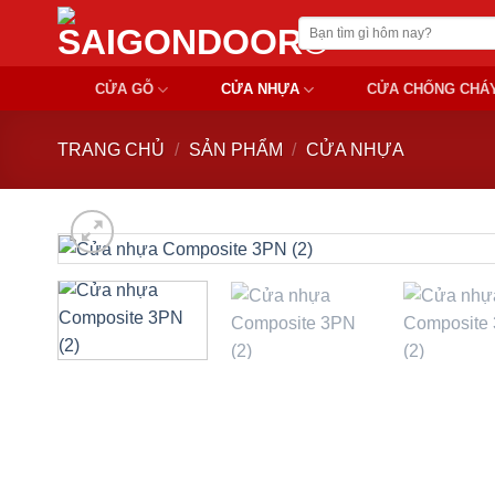
Chuyển
Tìm
đến
kiếm:
nội
CỬA GỖ
CỬA NHỰA
CỬA CHỐNG CHÁ
dung
TRANG CHỦ
/
SẢN PHẨM
/
CỬA NHỰA