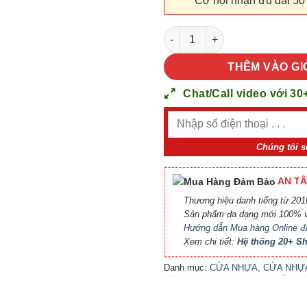
Cơ hội nhận ưu đãi 50
CỬA NHỰA COMPOSITE 3PN (2
THÊM VÀO GI
Chat/Call video với 30
Chúng tôi s
AN TÂ
Thương hiệu danh tiếng từ 2010
Sản phẩm đa dạng mới 100% v
Hướng dẫn Mua hàng Online đ
Xem chi tiết:
Hệ thống 20+ 
Danh mục:
CỬA NHỰA
,
CỬA NHỰ
COMPOSITE
,
CỬA NHỰA GỖ
,
CỬ
NHỰA GỖ SUNGYU