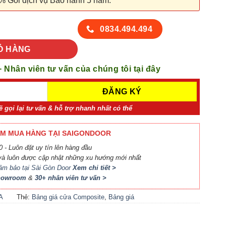
% Gói dịch vụ Bảo hành 5 năm.
) số lượng
0834.494.494
Ỏ HÀNG
+ Nhân viên tư vấn của chúng tôi tại đây
ẽ gọi lại tư vấn & hỗ trợ nhanh nhất có thể
M MUA HÀNG TẠI SAIGONDOOR
 - Luôn đặt uy tín lên hàng đầu
à luôn được cập nhật những xu hướng mới nhất
ảm bảo tại Sài Gòn Door
Xem chi tiết >
Showroom
&
30+ nhân viên tư vấn >
A
Thẻ:
Bảng giá cửa Composite
,
Bảng giá
A
cửa nhựa Compsite
,
Báo giá cửa nhựa
Composite
,
Cửa nhựa Composite giá bao