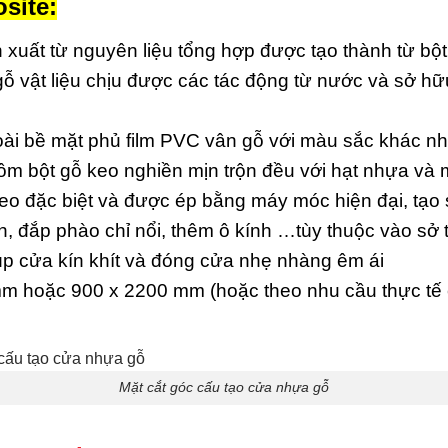
site:
 xuất từ nguyên liệu tổng hợp được tạo thành từ bộ
 gỗ vật liệu chịu được các tác động từ nước và sở h
i bề mặt phủ film PVC vân gỗ với màu sắc khác n
 bột gỗ keo nghiền mịn trộn đều với hạt nhựa và m
keo đặc biệt và được ép bằng máy móc hiện đại, tạo
, đắp phào chỉ nổi, thêm ô kính …tùy thuộc vào sở 
p cửa kín khít và đóng cửa nhẹ nhàng êm ái
m hoặc 900 x 2200 mm (hoặc theo nhu cầu thực tế 
Mặt cắt góc cấu tạo cửa nhựa gỗ