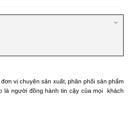
nhiêu
,
Cửa nhựa composite là gì
,
Cửa
nhựa composite TPHCM
,
Cửa nhựa gỗ
composite có tốt không
,
Đánh giá cửa
nhựa composite
,
Địa chỉ bán cửa nhựa
giả gỗ chất lượng
,
Nhược điểm của
nhựa composite
,
Nơi bán cửa nhựa
Composite
,
Nơi bán cửa nhựa
Composite uy tín
,
Sản xuất cửa nhựa
composite
đơn vị chuyên sản xuất, phân phối sản phẩm
o là người đồng hành tin cậy của mọi khách