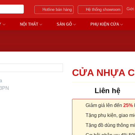
Giới
Hotline bán hàng
Hệ thống showroom
Y
NỘI THẤT
SÀN GỖ
PHỤ KIỆN CỬA
CỬA NHỰA C
Liên hệ
Giảm giá lên đến
25%
k
Tặng phụ kiện, giao miễ
Tặng đồ dùng thông minh