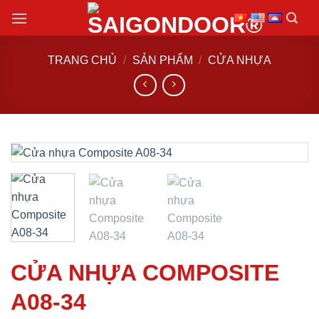
Chuyển
đến
nội
TRANG CHỦ
/
SẢN PHẨM
/
CỬA NHỰA
dung
CỬA NHỰA COMPOSITE
A08-34