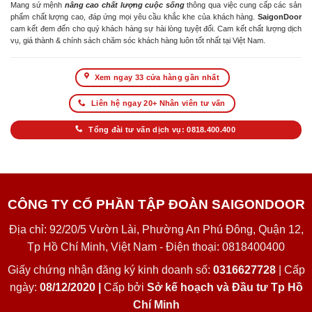
Mang sứ mệnh
nâng cao chất lượng cuộc sống
thông qua việc cung cấp các sản
phẩm chất lượng cao, đáp ứng mọi yêu cầu khắc khe của khách hàng.
SaigonDoor
cam kết đem đến cho quý khách hàng sự hài lòng tuyệt đối. Cam kết chất lượng dịch
vụ, giá thành & chính sách chăm sóc khách hàng luôn tốt nhất tại Việt Nam.
Xem ngay 33 cửa hàng gần nhất
Liên hệ ngay 20+ Nhân viên tư vấn
Tổng đài tư vấn dịch vụ: 0818.400.400
CÔNG TY CỔ PHẦN TẬP ĐOÀN SAIGONDOOR
Địa chỉ: 92/20/5 Vườn Lài, Phường An Phú Đông, Quận 12,
Tp Hồ Chí Minh, Việt Nam - Điện thoại: 0818400400
Giấy chứng nhận đăng ký kinh doanh số:
0316627728
| Cấp
ngày:
08/12/2020 |
Cấp bởi
Sở kế hoạch và Đầu tư Tp Hồ
Chí Minh