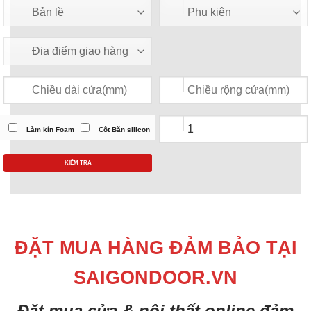
Làm kín Foam
Cột Bắn silicon
KIỂM TRA
ĐẶT MUA HÀNG ĐẢM BẢO TẠI
SAIGONDOOR.VN
Đặt mua cửa & nội thất online đảm