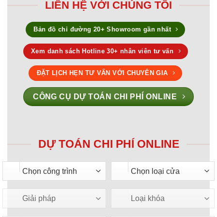
LIÊN HỆ VỚI CHÚNG TÔI
Bản đồ chỉ đường 20+ Showroom gần nhất
Xem danh sách Hotline 30+ nhân viên tư vấn
ĐẶT LỊCH HẸN TƯ VẤN VỚI CHUYÊN GIA
CÔNG CỤ DỰ TOÁN CHI PHÍ ONLINE
DỰ TOÁN CHI PHÍ ONLINE