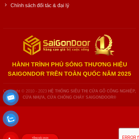
Chính sách đối tác & đại lý
HÀNH TRÌNH PHỦ SÓNG THƯƠNG HIỆU
SAIGONDOR TRÊN TOÀN QUỐC NĂM 2025
Copyright © 2010 - 2023
HỆ THỐNG SIÊU THỊ CỬA GỖ CÔNG NGHIỆP,
CỬA NHỰA, CỬA CHỐNG CHÁY SAIGONDOOR®
TỔNG ĐÀI 24/24