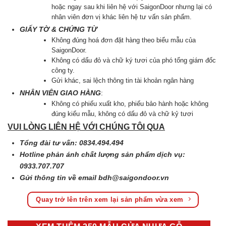
hoặc ngay sau khi liên hệ với SaigonDoor nhưng lại có
nhân viên đơn vị khác liên hệ tư vấn sản phẩm.
GIẤY TỜ & CHỨNG TỪ
Không đúng hoá đơn đặt hàng theo biểu mẫu của
SaigonDoor.
Không có dấu đỏ và chữ ký tươi của phó tổng giám đốc
công ty.
Gửi khác, sai lệch thông tin tài khoản ngân hàng
NHÂN VIÊN GIAO HÀNG
:
Không có phiếu xuất kho, phiếu bảo hành hoặc không
đúng kiểu mẫu, không có dấu đỏ và chữ kỷ tươi
VUI LÒNG LIÊN HỆ VỚI CHÚNG TÔI QUA
Tổng đài tư vấn: 0834.494.494
Hotline phản ánh chất lượng sản phẩm dịch vụ:
0933.707.707
Gửi thông tin về email
bdh@saigondoor.vn
Quay trở lên trên xem lại sản phẩm vừa xem