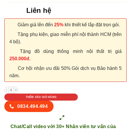
Liên hệ
Giảm giá lên đến
25%
khi thiết kế lắp đặt trọn gói.
Tặng phụ kiện, giao miễn phí nội thành HCM (trên
4 bộ).
Tặng đồ dùng thông minh nội thất trị giá
250.000đ.
Cơ hội nhận ưu đãi 50% Gói dịch vụ Bảo hành 5
năm.
CỬA NHỰA COMPOSITE A08-34 số lượng
THÊM VÀO GIỎ HÀNG
0834.494.494
Chat/Call video với 30+ Nhân viên tư vấn của