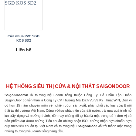
Cửa nhựa PVC SGD
KOS SD2
Liên hệ
HỆ THỐNG SIÊU THỊ CỬA & NỘI THẤT SAIGONDOOR
SaigonDoor.vn
là thương hiệu danh tiếng thuộc Công Ty Cổ Phần Tập Đoàn
SaigonDoor có tiền thân là Công Ty CP Thương Mại Dịch Vụ Và Kỹ Thuật WIN, Đơn vị
có hơn 15 năm chuyên môn về nghiên cứu, sản xuất, phân phối các loại cửa & nội
thất tại thị trường Việt Nam. Cùng với sự phát triển của đất nước, trải qua quá trình nỗ
lực xây dựng và trưởng thành, đến nay chúng tôi tự hào là một trong số ít đơn vị có
sản phẩm đạt được những Tiêu chuẩn chứng nhận ISO, chứng nhận hợp chuẩn hợp
quy theo tiêu chuẩn tại Việt Nam và thương hiệu
SaigonDoor
đã trở thành một trong
những thương hiệu danh tiếng hàng đầu.