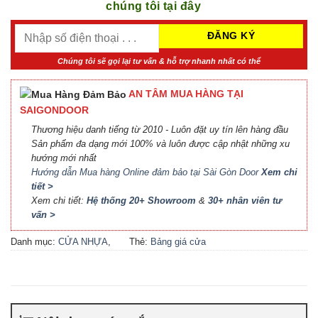
chúng tôi tại đây
Chúng tôi sẽ gọi lại tư vấn & hỗ trợ nhanh nhất có thể
AN TÂM MUA HÀNG TẠI
SAIGONDOOR
Thương hiệu danh tiếng từ 2010 - Luôn đặt uy tín lên hàng đầu
Sản phẩm đa dạng mới 100% và luôn được cập nhật những xu
hướng mới nhất
Hướng dẫn Mua hàng Online đảm bảo tại Sài Gòn Door
Xem chi
tiết >
Xem chi tiết:
Hệ thống 20+ Showroom
&
30+ nhân viên tư
vấn >
Danh mục:
CỬA NHỰA
,
Thẻ:
Bảng giá cửa
CỬA NHỰA COMPOSITE
,
Composite
,
Bảng giá cửa
CỬA NHỰA GỖ
,
CỬA
nhựa Compsite
,
Báo giá
NHỰA GỖ SUNGYU
,
Sản
cửa nhựa Composite
,
Cửa
phẩm nổi bật
nhựa Composite giá bao
nhiêu
,
Cửa nhựa composite