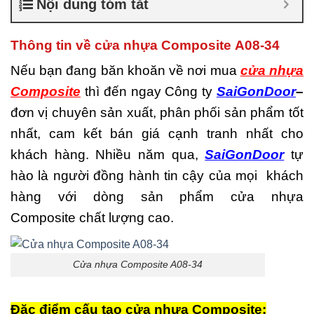
Nội dung tóm tắt
là gì
,
Cửa nhựa composite
TPHCM
,
Cửa nhựa gỗ
composite có tốt không
,
Thông tin về cửa nhựa Composite A08-34
Đánh giá cửa nhựa
composite
,
Địa chỉ bán cửa
Nếu bạn đang băn khoăn về nơi mua
cửa nhựa
nhựa giả gỗ chất lượng
,
Composite
thì đến ngay Công ty
SaiGonDoor
–
Nhược điểm của nhựa
composite
,
Nơi bán cửa
đơn vị chuyên sản xuất, phân phối sản phẩm tốt
nhựa Composite
,
Nơi bán
nhất, cam kết bán giá cạnh tranh nhất cho
cửa nhựa Composite uy tín
,
Sản xuất cửa nhựa
khách hàng. Nhiều năm qua,
SaiGonDoor
tự
composite
hào là người đồng hành tin cậy của mọi khách
hàng với dòng sản phẩm cửa nhựa
Composite chất lượng cao.
Cửa nhựa Composite A08-34
Đặc điểm cấu tạo cửa nhựa Composite: