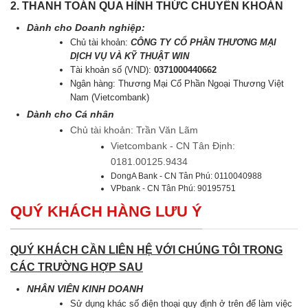
2. THANH TOÁN QUA HÌNH THỨC CHUYỂN KHOẢN
Dành cho Doanh nghiệp:
Chủ tài khoản:
CÔNG TY CỔ PHẦN THƯƠNG MẠI
DỊCH VỤ VÀ KỸ THUẬT WIN
Tài khoản số (VND):
0371000440662
Ngân hàng: Thương Mại Cổ Phần Ngoại Thương Việt
Nam (Vietcombank)
Dành cho Cá nhân
Chủ tài khoản: Trần Văn Lãm
Vietcombank - CN Tân Định:
0181.00125.9434
DongA Bank - CN Tân Phú: 0110040988
VPbank - CN Tân Phú: 90195751
QUÝ KHÁCH HÀNG LƯU Ý
QUÝ KHÁCH CẦN LIÊN HỆ VỚI CHÚNG TÔI TRONG
CÁC TRƯỜNG HỢP SAU
NHÂN VIÊN KINH DOANH
Sử dụng khác số điện thoại quy định ở trên để làm việc