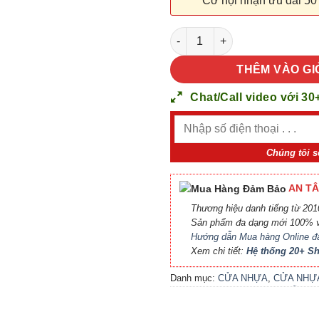
Cơ hội nhận ưu đãi 50
CỬA NHỰA COMPOSITE B12-59
THÊM VÀO GI
Chat/Call video với 30
Chúng tôi s
AN TÂ
Thương hiệu danh tiếng từ 2010
Sản phẩm đa dạng mới 100% v
Hướng dẫn Mua hàng Online đ
Xem chi tiết:
Hệ thống 20+ 
Danh mục:
CỬA NHỰA
,
CỬA NHỰ
COMPOSITE
,
CỬA NHỰA GỖ
,
CỬ
NHỰA GỖ SUNGYU