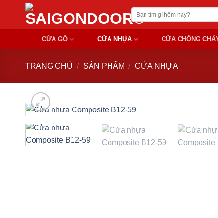
Chuyển
Tìm
đến
kiếm:
nội
CỬA GỖ
CỬA NHỰA
CỬA CHỐNG CHÁ
dung
TRANG CHỦ
/
SẢN PHẨM
/
CỬA NHỰA