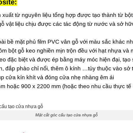
site:
 xuất từ nguyên liệu tổng hợp được tạo thành từ bộ
 gỗ vật liệu chịu được các tác động từ nước và sở h
i bề mặt phủ film PVC vân gỗ với màu sắc khác n
 bột gỗ keo nghiền mịn trộn đều với hạt nhựa và m
keo đặc biệt và được ép bằng máy móc hiện đại, tạo
, đắp phào chỉ nổi, thêm ô kính …tùy thuộc vào sở 
p cửa kín khít và đóng cửa nhẹ nhàng êm ái
m hoặc 900 x 2200 mm (hoặc theo nhu cầu thực tế 
Mặt cắt góc cấu tạo cửa nhựa gỗ