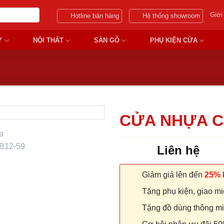
Giới
Hotline bán hàng
Hệ thống showroom
Y
NỘI THẤT
SÀN GỖ
PHỤ KIỆN CỬA
CỬA NHỰA C
Liên hệ
Giảm giá lên đến
25%
k
Tặng phụ kiện, giao miễ
Tặng đồ dùng thông minh