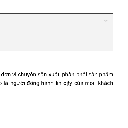
nhiêu
,
Cửa nhựa composite là gì
,
Cửa
nhựa composite TPHCM
,
Cửa nhựa gỗ
composite có tốt không
,
Đánh giá cửa
nhựa composite
,
Địa chỉ bán cửa nhựa
giả gỗ chất lượng
,
Nhược điểm của
nhựa composite
,
Nơi bán cửa nhựa
Composite
,
Nơi bán cửa nhựa
Composite uy tín
,
Sản xuất cửa nhựa
composite
đơn vị chuyên sản xuất, phân phối sản phẩm
o là người đồng hành tin cậy của mọi khách