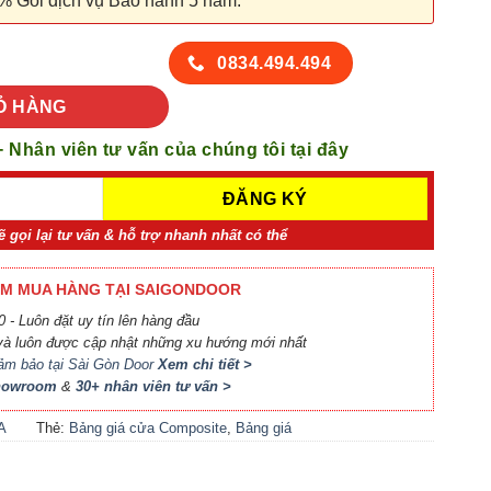
% Gói dịch vụ Bảo hành 5 năm.
 số lượng
0834.494.494
Ỏ HÀNG
+ Nhân viên tư vấn của chúng tôi tại đây
ẽ gọi lại tư vấn & hỗ trợ nhanh nhất có thể
M MUA HÀNG TẠI SAIGONDOOR
 - Luôn đặt uy tín lên hàng đầu
à luôn được cập nhật những xu hướng mới nhất
ảm bảo tại Sài Gòn Door
Xem chi tiết >
Showroom
&
30+ nhân viên tư vấn >
A
Thẻ:
Bảng giá cửa Composite
,
Bảng giá
A
cửa nhựa Compsite
,
Báo giá cửa nhựa
Composite
,
Cửa nhựa Composite giá bao