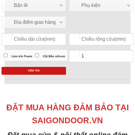
Làm kín Foam
Cột Bắn silicon
KIỂM TRA
ĐẶT MUA HÀNG ĐẢM BẢO TẠI
SAIGONDOOR.VN
Đặt mua cửa & nội thất online đảm