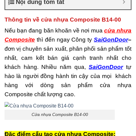
Nội dung tóm tắt
là gì
,
Cửa nhựa composite
TPHCM
,
Cửa nhựa gỗ
composite có tốt không
,
Thông tin về cửa nhựa Composite B14-00
Đánh giá cửa nhựa
composite
,
Địa chỉ bán cửa
Nếu bạn đang băn khoăn về nơi mua
cửa nhựa
nhựa giả gỗ chất lượng
,
Composite
thì đến ngay Công ty
SaiGonDoor
–
Nhược điểm của nhựa
composite
,
Nơi bán cửa
đơn vị chuyên sản xuất, phân phối sản phẩm tốt
nhựa Composite
,
Nơi bán
nhất, cam kết bán giá cạnh tranh nhất cho
cửa nhựa Composite uy tín
,
Sản xuất cửa nhựa
khách hàng. Nhiều năm qua,
SaiGonDoor
tự
composite
hào là người đồng hành tin cậy của mọi khách
hàng với dòng sản phẩm cửa nhựa
Composite chất lượng cao.
Cửa nhựa Composite B14-00
Đặc điểm cấu tạo cửa nhựa Composite: