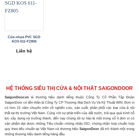
Cửa nhựa PVC SGD
KOS 611-FZ805
Liên hệ
HỆ THỐNG SIÊU THỊ CỬA & NỘI THẤT SAIGONDOOR
SaigonDoor.vn
là thương hiệu danh tiếng thuộc Công Ty Cổ Phần Tập Đoàn
SaigonDoor có tiền thân là Công Ty CP Thương Mại Dịch Vụ Và Kỹ Thuật WIN, Đơn vị
có hơn 15 năm chuyên môn về nghiên cứu, sản xuất, phân phối các loại cửa & nội
thất tại thị trường Việt Nam. Cùng với sự phát triển của đất nước, trải qua quá trình nỗ
lực xây dựng và trưởng thành, đến nay chúng tôi tự hào là một trong số ít đơn vị có
sản phẩm đạt được những Tiêu chuẩn chứng nhận ISO, chứng nhận hợp chuẩn hợp
quy theo tiêu chuẩn tại Việt Nam và thương hiệu
SaigonDoor
đã trở thành một trong
những thương hiệu danh tiếng hàng đầu.