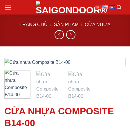
Chuyển
đến
nội
TRANG CHỦ
/
SẢN PHẨM
/
CỬA NHỰA
dung
CỬA NHỰA COMPOSITE
B14-00