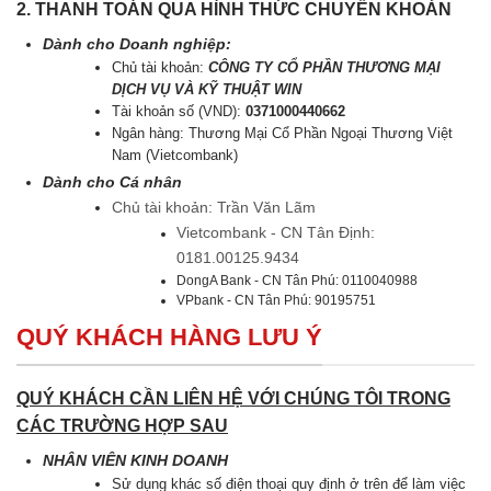
2. THANH TOÁN QUA HÌNH THỨC CHUYỂN KHOẢN
Dành cho Doanh nghiệp:
Chủ tài khoản:
CÔNG TY CỔ PHẦN THƯƠNG MẠI
DỊCH VỤ VÀ KỸ THUẬT WIN
Tài khoản số (VND):
0371000440662
Ngân hàng: Thương Mại Cổ Phần Ngoại Thương Việt
Nam (Vietcombank)
Dành cho Cá nhân
Chủ tài khoản: Trần Văn Lãm
Vietcombank - CN Tân Định:
0181.00125.9434
DongA Bank - CN Tân Phú: 0110040988
VPbank - CN Tân Phú: 90195751
QUÝ KHÁCH HÀNG LƯU Ý
QUÝ KHÁCH CẦN LIÊN HỆ VỚI CHÚNG TÔI TRONG
CÁC TRƯỜNG HỢP SAU
NHÂN VIÊN KINH DOANH
Sử dụng khác số điện thoại quy định ở trên để làm việc