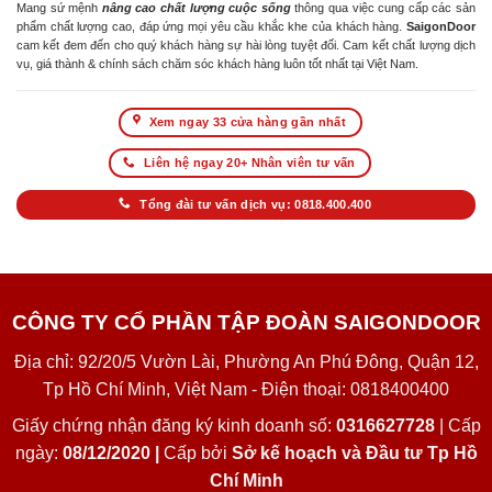
Mang sứ mệnh
nâng cao chất lượng cuộc sống
thông qua việc cung cấp các sản
phẩm chất lượng cao, đáp ứng mọi yêu cầu khắc khe của khách hàng.
SaigonDoor
cam kết đem đến cho quý khách hàng sự hài lòng tuyệt đối. Cam kết chất lượng dịch
vụ, giá thành & chính sách chăm sóc khách hàng luôn tốt nhất tại Việt Nam.
Xem ngay 33 cửa hàng gần nhất
Liên hệ ngay 20+ Nhân viên tư vấn
Tổng đài tư vấn dịch vụ: 0818.400.400
CÔNG TY CỔ PHẦN TẬP ĐOÀN SAIGONDOOR
Địa chỉ: 92/20/5 Vườn Lài, Phường An Phú Đông, Quận 12,
Tp Hồ Chí Minh, Việt Nam - Điện thoại: 0818400400
Giấy chứng nhận đăng ký kinh doanh số:
0316627728
| Cấp
ngày:
08/12/2020 |
Cấp bởi
Sở kế hoạch và Đầu tư Tp Hồ
Chí Minh