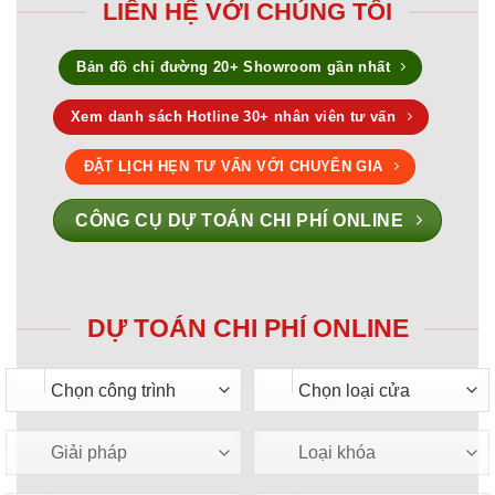
LIÊN HỆ VỚI CHÚNG TÔI
Bản đồ chỉ đường 20+ Showroom gần nhất
Xem danh sách Hotline 30+ nhân viên tư vấn
ĐẶT LỊCH HẸN TƯ VẤN VỚI CHUYÊN GIA
CÔNG CỤ DỰ TOÁN CHI PHÍ ONLINE
DỰ TOÁN CHI PHÍ ONLINE