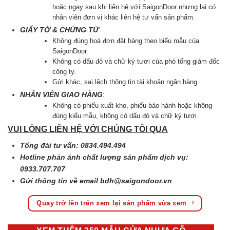
hoặc ngay sau khi liên hệ với SaigonDoor nhưng lại có
nhân viên đơn vị khác liên hệ tư vấn sản phẩm.
GIẤY TỜ & CHỨNG TỪ
Không đúng hoá đơn đặt hàng theo biểu mẫu của
SaigonDoor.
Không có dấu đỏ và chữ ký tươi của phó tổng giám đốc
công ty.
Gửi khác, sai lệch thông tin tài khoản ngân hàng
NHÂN VIÊN GIAO HÀNG
:
Không có phiếu xuất kho, phiếu bảo hành hoặc không
đúng kiểu mẫu, không có dấu đỏ và chữ kỷ tươi
VUI LÒNG LIÊN HỆ VỚI CHÚNG TÔI QUA
Tổng đài tư vấn: 0834.494.494
Hotline phản ánh chất lượng sản phẩm dịch vụ:
0933.707.707
Gửi thông tin về email
bdh@saigondoor.vn
Quay trở lên trên xem lại sản phẩm vừa xem