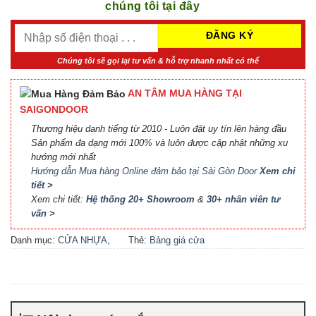
chúng tôi tại đây
Chúng tôi sẽ gọi lại tư vấn & hỗ trợ nhanh nhất có thể
AN TÂM MUA HÀNG TẠI
SAIGONDOOR
Thương hiệu danh tiếng từ 2010 - Luôn đặt uy tín lên hàng đầu
Sản phẩm đa dạng mới 100% và luôn được cập nhật những xu
hướng mới nhất
Hướng dẫn Mua hàng Online đảm bảo tại Sài Gòn Door
Xem chi
tiết >
Xem chi tiết:
Hệ thống 20+ Showroom
&
30+ nhân viên tư
vấn >
Danh mục:
CỬA NHỰA
,
Thẻ:
Bảng giá cửa
CỬA NHỰA COMPOSITE
,
Composite
,
Bảng giá cửa
CỬA NHỰA GỖ
,
CỬA
nhựa Compsite
,
Báo giá
NHỰA GỖ SUNGYU
cửa nhựa Composite
,
Cửa
nhựa Composite giá bao
nhiêu
,
Cửa nhựa composite