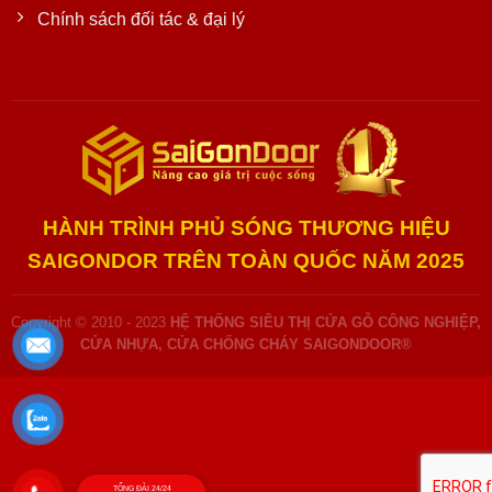
Chính sách đối tác & đại lý
HÀNH TRÌNH PHỦ SÓNG THƯƠNG HIỆU
SAIGONDOR TRÊN TOÀN QUỐC NĂM 2025
Copyright © 2010 - 2023
HỆ THỐNG SIÊU THỊ CỬA GỖ CÔNG NGHIỆP,
CỬA NHỰA, CỬA CHỐNG CHÁY SAIGONDOOR®
TỔNG ĐÀI 24/24