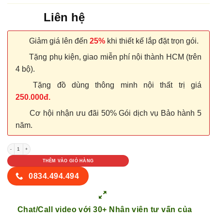
Liên hệ
Giảm giá lên đến
25%
khi thiết kế lắp đặt trọn gói.
Tặng phụ kiện, giao miễn phí nội thành HCM (trên
4 bộ).
Tặng đồ dùng thông minh nội thất trị giá
250.000đ.
Cơ hội nhận ưu đãi 50% Gói dịch vụ Bảo hành 5
năm.
CỬA NHỰA COMPOSITE B14-00 số lượng
THÊM VÀO GIỎ HÀNG
0834.494.494
Chat/Call video với 30+ Nhân viên tư vấn của