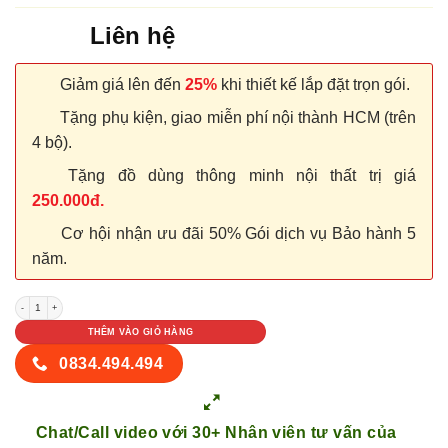
Liên hệ
Giảm giá lên đến
25%
khi thiết kế lắp đặt trọn gói.
Tặng phụ kiện, giao miễn phí nội thành HCM (trên
4 bộ).
Tặng đồ dùng thông minh nội thất trị giá
250.000đ.
Cơ hội nhận ưu đãi 50% Gói dịch vụ Bảo hành 5
năm.
CỬA NHỰA COMPOSITE SGD 1PNs số lượng
THÊM VÀO GIỎ HÀNG
0834.494.494
Chat/Call video với 30+ Nhân viên tư vấn của