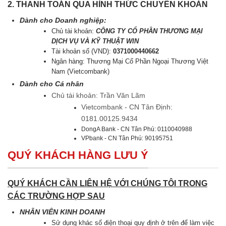
2. THANH TOÁN QUA HÌNH THỨC CHUYỂN KHOẢN
Dành cho Doanh nghiệp:
Chủ tài khoản:
CÔNG TY CỔ PHẦN THƯƠNG MẠI
DỊCH VỤ VÀ KỸ THUẬT WIN
Tài khoản số (VND):
0371000440662
Ngân hàng: Thương Mại Cổ Phần Ngoại Thương Việt
Nam (Vietcombank)
Dành cho Cá nhân
Chủ tài khoản: Trần Văn Lãm
Vietcombank - CN Tân Định:
0181.00125.9434
DongA Bank - CN Tân Phú: 0110040988
VPbank - CN Tân Phú: 90195751
QUÝ KHÁCH HÀNG LƯU Ý
QUÝ KHÁCH CẦN LIÊN HỆ VỚI CHÚNG TÔI TRONG
CÁC TRƯỜNG HỢP SAU
NHÂN VIÊN KINH DOANH
Sử dụng khác số điện thoại quy định ở trên để làm việc