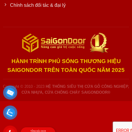
Chính sách đối tác & đại lý
HÀNH TRÌNH PHỦ SÓNG THƯƠNG HIỆU
SAIGONDOR TRÊN TOÀN QUỐC NĂM 2025
Copyright © 2010 - 2023
HỆ THỐNG SIÊU THỊ CỬA GỖ CÔNG NGHIỆP,
CỬA NHỰA, CỬA CHỐNG CHÁY SAIGONDOOR®
TỔNG ĐÀI 24/24