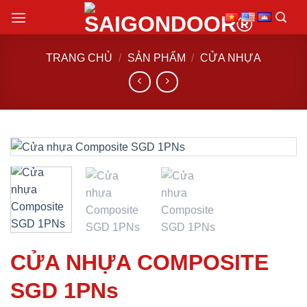
Chuyển
đến
nội
TRANG CHỦ
/
SẢN PHẨM
/
CỬA NHỰA
dung
CỬA NHỰA COMPOSITE
SGD 1PNs