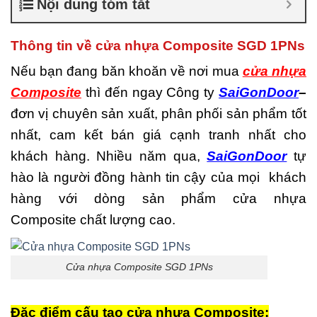
Nội dung tóm tắt
là gì
,
Cửa nhựa composite
TPHCM
,
Cửa nhựa gỗ
composite có tốt không
,
Thông tin về cửa nhựa Composite SGD 1PNs
Đánh giá cửa nhựa
composite
,
Địa chỉ bán cửa
Nếu bạn đang băn khoăn về nơi mua
cửa nhựa
nhựa giả gỗ chất lượng
,
Composite
thì đến ngay Công ty
SaiGonDoor
–
Nhược điểm của nhựa
composite
,
Nơi bán cửa
đơn vị chuyên sản xuất, phân phối sản phẩm tốt
nhựa Composite
,
Nơi bán
nhất, cam kết bán giá cạnh tranh nhất cho
cửa nhựa Composite uy tín
,
Sản xuất cửa nhựa
khách hàng. Nhiều năm qua,
SaiGonDoor
tự
composite
hào là người đồng hành tin cậy của mọi khách
hàng với dòng sản phẩm cửa nhựa
Composite chất lượng cao.
Cửa nhựa Composite SGD 1PNs
Đặc điểm cấu tạo cửa nhựa Composite: