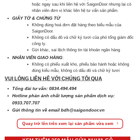
hoặc ngay sau khi liên hệ với SaigonDoor nhưng lại có
nhân viên đơn vị khác liên hệ tư vấn sản phẩm.
GIẤY TỜ & CHỨNG TỪ
Không đúng hoá đơn đặt hàng theo biểu mẫu của
SaigonDoor.
Không có dấu đỏ và chữ ký tươi của phó tổng giám đốc
công ty.
Gửi khác, sai lệch thông tin tài khoản ngân hàng
NHÂN VIÊN GIAO HÀNG
:
Không có phiếu xuất kho, phiếu bảo hành hoặc không
đúng kiểu mẫu, không có dấu đỏ và chữ kỷ tươi
VUI LÒNG LIÊN HỆ VỚI CHÚNG TÔI QUA
Tổng đài tư vấn: 0834.494.494
Hotline phản ánh chất lượng sản phẩm dịch vụ:
0933.707.707
Gửi thông tin về email
bdh@saigondoor.vn
Quay trở lên trên xem lại sản phẩm vừa xem