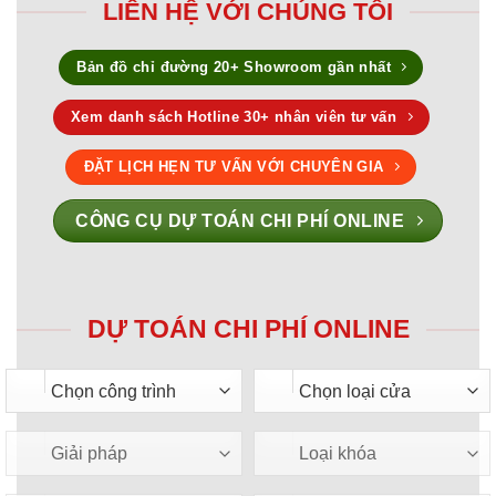
LIÊN HỆ VỚI CHÚNG TÔI
Bản đồ chỉ đường 20+ Showroom gần nhất
Xem danh sách Hotline 30+ nhân viên tư vấn
ĐẶT LỊCH HẸN TƯ VẤN VỚI CHUYÊN GIA
CÔNG CỤ DỰ TOÁN CHI PHÍ ONLINE
DỰ TOÁN CHI PHÍ ONLINE