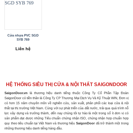
Cửa nhựa PVC SGD
SYB 769
Liên hệ
HỆ THỐNG SIÊU THỊ CỬA & NỘI THẤT SAIGONDOOR
SaigonDoor.vn
là thương hiệu danh tiếng thuộc Công Ty Cổ Phần Tập Đoàn
SaigonDoor có tiền thân là Công Ty CP Thương Mại Dịch Vụ Và Kỹ Thuật WIN, Đơn vị
có hơn 15 năm chuyên môn về nghiên cứu, sản xuất, phân phối các loại cửa & nội
thất tại thị trường Việt Nam. Cùng với sự phát triển của đất nước, trải qua quá trình nỗ
lực xây dựng và trưởng thành, đến nay chúng tôi tự hào là một trong số ít đơn vị có
sản phẩm đạt được những Tiêu chuẩn chứng nhận ISO, chứng nhận hợp chuẩn hợp
quy theo tiêu chuẩn tại Việt Nam và thương hiệu
SaigonDoor
đã trở thành một trong
những thương hiệu danh tiếng hàng đầu.