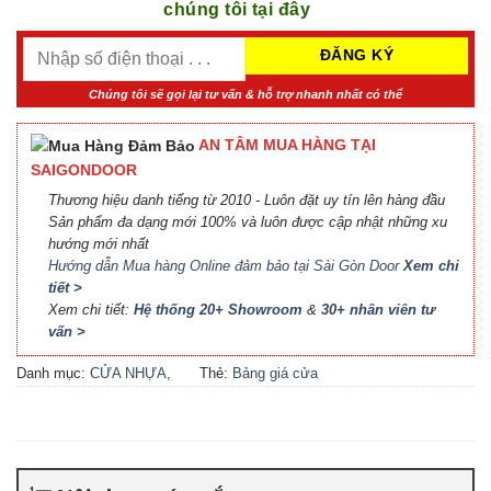
chúng tôi tại đây
Chúng tôi sẽ gọi lại tư vấn & hỗ trợ nhanh nhất có thể
AN TÂM MUA HÀNG TẠI
SAIGONDOOR
Thương hiệu danh tiếng từ 2010 - Luôn đặt uy tín lên hàng đầu
Sản phẩm đa dạng mới 100% và luôn được cập nhật những xu
hướng mới nhất
Hướng dẫn Mua hàng Online đảm bảo tại Sài Gòn Door
Xem chi
tiết >
Xem chi tiết:
Hệ thống 20+ Showroom
&
30+ nhân viên tư
vấn >
Danh mục:
CỬA NHỰA
,
Thẻ:
Bảng giá cửa
CỬA NHỰA COMPOSITE
,
Composite
,
Bảng giá cửa
CỬA NHỰA GỖ
,
CỬA
nhựa Compsite
,
Báo giá
NHỰA GỖ SUNGYU
cửa nhựa Composite
,
Cửa
nhựa Composite giá bao
nhiêu
,
Cửa nhựa composite