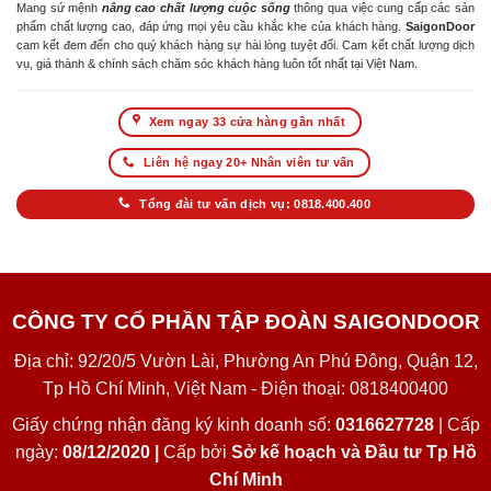
Mang sứ mệnh
nâng cao chất lượng cuộc sống
thông qua việc cung cấp các sản
phẩm chất lượng cao, đáp ứng mọi yêu cầu khắc khe của khách hàng.
SaigonDoor
cam kết đem đến cho quý khách hàng sự hài lòng tuyệt đối. Cam kết chất lượng dịch
vụ, giá thành & chính sách chăm sóc khách hàng luôn tốt nhất tại Việt Nam.
Xem ngay 33 cửa hàng gần nhất
Liên hệ ngay 20+ Nhân viên tư vấn
Tổng đài tư vấn dịch vụ: 0818.400.400
CÔNG TY CỔ PHẦN TẬP ĐOÀN SAIGONDOOR
Địa chỉ: 92/20/5 Vườn Lài, Phường An Phú Đông, Quận 12,
Tp Hồ Chí Minh, Việt Nam - Điện thoại: 0818400400
Giấy chứng nhận đăng ký kinh doanh số:
0316627728
| Cấp
ngày:
08/12/2020 |
Cấp bởi
Sở kế hoạch và Đầu tư Tp Hồ
Chí Minh