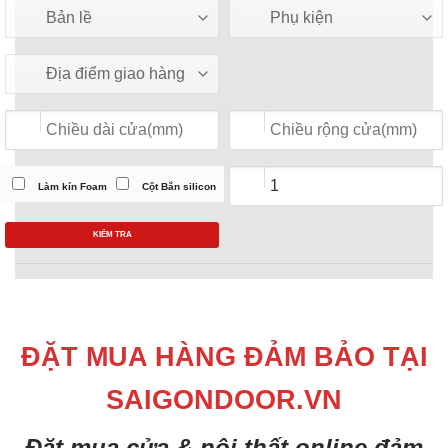
Làm kín Foam
Cột Bắn silicon
KIỂM TRA
ĐẶT MUA HÀNG ĐẢM BẢO TẠI
SAIGONDOOR.VN
Đặt mua cửa & nội thất online đảm